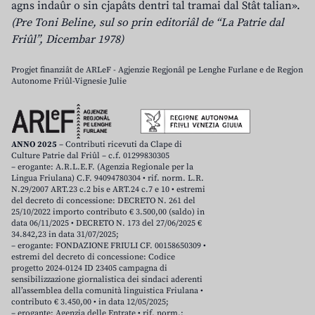
agns indaûr o sin cjapâts dentri tal tramai dal Stât talian».
(Pre Toni Beline, sul so prin editoriâl de “La Patrie dal
Friûl”, Dicembar 1978)
Progjet finanziât de ARLeF - Agjenzie Regjonâl pe Lenghe Furlane e de Regjon
Autonome Friûl-Vignesie Julie
ANNO 2025
– Contributi ricevuti da Clape di
Culture Patrie dal Friûl – c.f. 01299830305
– erogante: A.R.L.E.F. (Agenzia Regionale per la
Lingua Friulana) C.F. 94094780304 • rif. norm. L.R.
N.29/2007 ART.23 c.2 bis e ART.24 c.7 e 10 • estremi
del decreto di concessione: DECRETO N. 261 del
25/10/2022 importo contributo € 3.500,00 (saldo) in
data 06/11/2025 • DECRETO N. 173 del 27/06/2025 €
34.842,23 in data 31/07/2025;
– erogante: FONDAZIONE FRIULI CF. 00158650309 •
estremi del decreto di concessione: Codice
progetto 2024-0124 ID 23405 campagna di
sensibilizzazione giornalistica dei sindaci aderenti
all’assemblea della comunità linguistica Friulana •
contributo € 3.450,00 • in data 12/05/2025;
– erogante: Agenzia delle Entrate • rif. norm.: