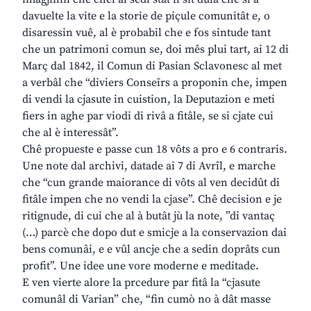
davuelte la vite e la storie de piçule comunitât e, o
disaressin vuê, al è probabil che e fos sintude tant
che un patrimoni comun se, doi mês plui tart, ai 12 di
Març dal 1842, il Comun di Pasian Sclavonesc al met
a verbâl che “diviers Conseîrs a proponin che, impen
di vendi la cjasute in cuistion, la Deputazion e meti
fiers in aghe par viodi di rivâ a fitâle, se si cjate cui
che al è interessât”.
Chê propueste e passe cun 18 vôts a pro e 6 contraris.
Une note dal archivi, datade ai 7 di Avrîl, e marche
che “cun grande maiorance di vôts al ven decidût di
fitâle impen che no vendi la cjase”. Chê decision e je
ritignude, di cui che al à butât jù la note, ”di vantaç
(…) parcè che dopo dut e smicje a la conservazion dai
bens comunâi, e e vûl ancje che a sedin doprâts cun
profit”. Une idee une vore moderne e meditade.
E ven vierte alore la prcedure par fitâ la “cjasute
comunâl di Varian” che, “fin cumò no à dât masse