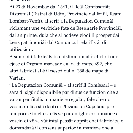
Ai 29 di Novembar dal 1841, il Reâl Comissariât
Distretuâl (Distret di Udin, Provincie dal Friûl, Ream
Lombart-Venit), al scrîf a la Deputazion Comunâl
riclamant une verifiche fate de Resonarie Provinciâl,
dal an prime, dulà che si podeve viodi il prospet dai
bens patrimoniâi dal Comun cul relatîf stât di
utilizazion.
A son doi i fabricâts in cuistion: un al è chel di une
cjase di Orgnan marcade cul n. di mape 692, chel
altri fabricât al è il nestri cul n. 388 de mape di
Varian.
“La Deputazion Comunâl – al scrîf il Comissari – e
sarà di sigûr disponibile par dînus ce funzion che a
varan par fitâlis in maniere regolâr, fale che no
vessin di lâ a stâ dentri i Plevans o i Capelans pro
tempore e in chest câs se par antighe costumance a
vessin di vê za vût intal passât doprât chei fabricâts, e
domandarà il consens superiôr in maniere che a