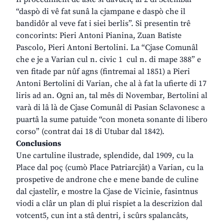
“daspò di vê fat sunâ la cjampane e daspò che il
bandidôr al veve fat i siei berlis”. Si presentin trê
concorints: Pieri Antoni Pianina, Zuan Batiste
Pascolo, Pieri Antoni Bertolini. La “Cjase Comunâl
che e je a Varian cul n. civic 1 cul n. di mape 388” e
ven fitade par nûf agns (fintremai al 1851) a Pieri
Antoni Bertolini di Varian, che al à fat la ufierte di 17
liris ad an. Ogni an, tal mês di Novembar, Bertolini al
varà di lâ là de Cjase Comunâl di Pasian Sclavonesc a
puartâ la sume patuide “con moneta sonante di libero
corso” (contrat dai 18 di Utubar dal 1842).
Conclusions
Une cartuline ilustrade, splendide, dal 1909, cu la
Place dal poç (cumò Place Patriarcjât) a Varian, cu la
prospetive de androne che e mene bande de culine
dal cjastelîr, e mostre la Cjase de Vicinie, fasintnus
viodi a clâr un plan di plui rispiet a la descrizion dal
votcent5, cun int a stâ dentri, i scûrs spalancâts,