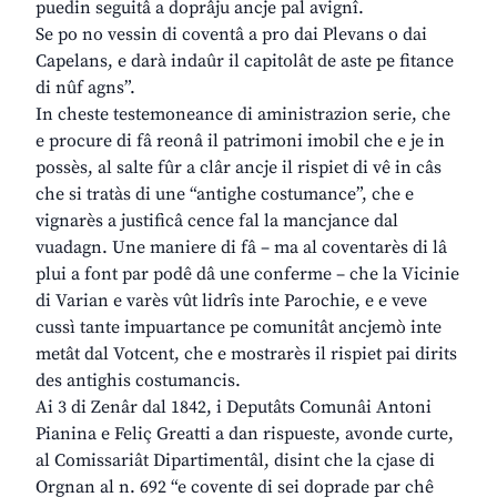
puedin seguitâ a doprâju ancje pal avignî.
Se po no vessin di coventâ a pro dai Plevans o dai
Capelans, e darà indaûr il capitolât de aste pe fitance
di nûf agns”.
In cheste testemoneance di aministrazion serie, che
e procure di fâ reonâ il patrimoni imobil che e je in
possès, al salte fûr a clâr ancje il rispiet di vê in câs
che si tratàs di une “antighe costumance”, che e
vignarès a justificâ cence fal la mancjance dal
vuadagn. Une maniere di fâ – ma al coventarès di lâ
plui a font par podê dâ une conferme – che la Vicinie
di Varian e varès vût lidrîs inte Parochie, e e veve
cussì tante impuartance pe comunitât ancjemò inte
metât dal Votcent, che e mostrarès il rispiet pai dirits
des antighis costumancis.
Ai 3 di Zenâr dal 1842, i Deputâts Comunâi Antoni
Pianina e Feliç Greatti a dan rispueste, avonde curte,
al Comissariât Dipartimentâl, disint che la cjase di
Orgnan al n. 692 “e covente di sei doprade par chê