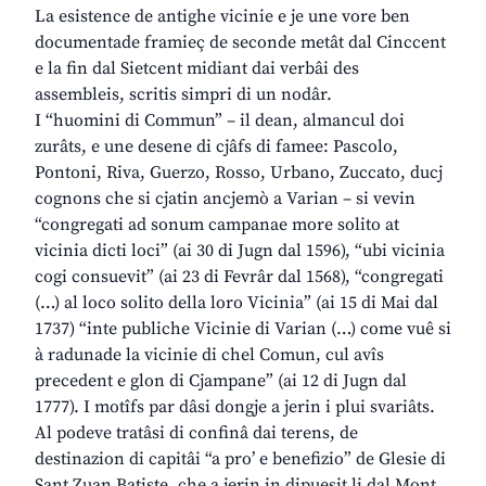
La esistence de antighe vicinie e je une vore ben
documentade framieç de seconde metât dal Cinccent
e la fin dal Sietcent midiant dai verbâi des
assembleis, scritis simpri di un nodâr.
I “huomini di Commun” – il dean, almancul doi
zurâts, e une desene di cjâfs di famee: Pascolo,
Pontoni, Riva, Guerzo, Rosso, Urbano, Zuccato, ducj
cognons che si cjatin ancjemò a Varian – si vevin
“congregati ad sonum campanae more solito at
vicinia dicti loci” (ai 30 di Jugn dal 1596), “ubi vicinia
cogi consuevit” (ai 23 di Fevrâr dal 1568), “congregati
(…) al loco solito della loro Vicinia” (ai 15 di Mai dal
1737) “inte publiche Vicinie di Varian (…) come vuê si
à radunade la vicinie di chel Comun, cul avîs
precedent e glon di Cjampane” (ai 12 di Jugn dal
1777). I motîfs par dâsi dongje a jerin i plui svariâts.
Al podeve tratâsi di confinâ dai terens, de
destinazion di capitâi “a pro’ e benefizio” de Glesie di
Sant Zuan Batiste, che a jerin in dipuesit li dal Mont