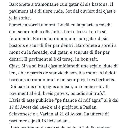
Barconete a tramontane cun gatar di sîs bastons. Il
paviment al è di tiere rude. Sot dal cuviert dal cjast e
je la sofite.
Stanzie a soreli a mont. Locâl cu la puarte a misdì
cun scûr dopli a dôs antis, bon e tressât cu la sô
feramente. Barcon a tramontane cun gatar di sîs
bastons e scûr di fier par dentri. Barconete a soreli a
mont cu la fereade, cul gatar, e scuruts di fier par
dentri. Il paviment al è di teraç, in bon stât.
Cjast. Si va sù intal cjast midiant di une scjale, dute di
len, che e partìs de stanzie di soreli a mont. Al à doi
barcons a tramontane, e un scûr picjât tes bertuelis.
Doi barcons compagns a misdì, un cence scûr. Il
paviment al è di breis gnovis, poiadis sui trâfs”.
L’avîs di aste publiche “pe fitance di nûf agns” al è dai
17 di Avost dal 1842 e al è picjât sù a Pasian
Sclavonesc e a Varian ai 21 di Avost. La ufierte di
partence e je di 16 liris ad an.
Il procediment de aste si davuelç ai 2 di Setembar