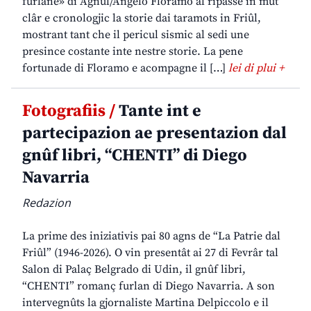
furlane» di Agnul/Angelo Floramo al ripasse in mût
clâr e cronologjic la storie dai taramots in Friûl,
mostrant tant che il pericul sismic al sedi une
presince costante inte nestre storie. La pene
fortunade di Floramo e acompagne il […]
lei di plui +
Fotografiis /
Tante int e
partecipazion ae presentazion dal
gnûf libri, “CHENTI” di Diego
Navarria
Redazion
La prime des iniziativis pai 80 agns de “La Patrie dal
Friûl” (1946-2026). O vin presentât ai 27 di Fevrâr tal
Salon di Palaç Belgrado di Udin, il gnûf libri,
“CHENTI” romanç furlan di Diego Navarria. A son
intervegnûts la gjornaliste Martina Delpiccolo e il