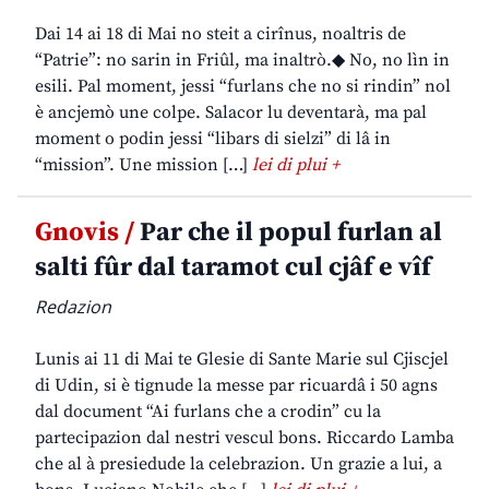
Dai 14 ai 18 di Mai no steit a cirînus, noaltris de
“Patrie”: no sarin in Friûl, ma inaltrò.◆ No, no lìn in
esili. Pal moment, jessi “furlans che no si rindin” nol
è ancjemò une colpe. Salacor lu deventarà, ma pal
moment o podin jessi “libars di sielzi” di lâ in
“mission”. Une mission […]
lei di plui +
Gnovis /
Par che il popul furlan al
salti fûr dal taramot cul cjâf e vîf
Redazion
Lunis ai 11 di Mai te Glesie di Sante Marie sul Cjiscjel
di Udin, si è tignude la messe par ricuardâ i 50 agns
dal document “Ai furlans che a crodin” cu la
partecipazion dal nestri vescul bons. Riccardo Lamba
che al à presiedude la celebrazion. Un grazie a lui, a