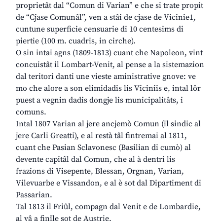
proprietât dal “Comun di Varian” e che si trate propit
de “Cjase Comunâl”, ven a stâi de cjase de Vicinie1,
cuntune superficie censuarie di 10 centesims di
piertie (100 m. cuadris, in cirche).
O sin intai agns (1809-1813) cuant che Napoleon, vint
concuistât il Lombart-Venit, al pense a la sistemazion
dal teritori danti une vieste aministrative gnove: ve
mo che alore a son elimidadis lis Viciniis e, intal lôr
puest a vegnin dadis dongje lis municipalitâts, i
comuns.
Intal 1807 Varian al jere ancjemò Comun (il sindic al
jere Carli Greatti), e al restà tâl fintremai al 1811,
cuant che Pasian Sclavonesc (Basilian di cumò) al
devente capitâl dal Comun, che al à dentri lis
frazions di Visepente, Blessan, Orgnan, Varian,
Vilevuarbe e Vissandon, e al è sot dal Dipartiment di
Passarian.
Tal 1813 il Friûl, compagn dal Venit e de Lombardie,
al vâ a finîle sot de Austrie.