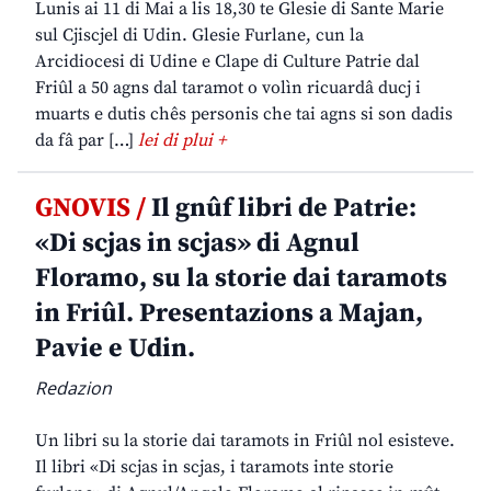
Lunis ai 11 di Mai a lis 18,30 te Glesie di Sante Marie
sul Cjiscjel di Udin. Glesie Furlane, cun la
Arcidiocesi di Udine e Clape di Culture Patrie dal
Friûl a 50 agns dal taramot o volìn ricuardâ ducj i
muarts e dutis chês personis che tai agns si son dadis
da fâ par […]
lei di plui +
GNOVIS /
Il gnûf libri de Patrie:
«Di scjas in scjas» di Agnul
Floramo, su la storie dai taramots
in Friûl. Presentazions a Majan,
Pavie e Udin.
Redazion
Un libri su la storie dai taramots in Friûl nol esisteve.
Il libri «Di scjas in scjas, i taramots inte storie