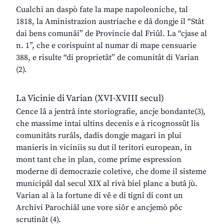
Cualchi an daspò fate la mape napoleoniche, tal
1818, la Aministrazion austriache e dâ dongje il “Stât
dai bens comunâi” de Provincie dal Friûl. La “cjase al
n. 1”, che e corispuint al numar di mape censuarie
388, e risulte “di proprietât” de comunitât di Varian
(2).
La Vicinie di Varian (XVI-XVIII secul)
Cence lâ a jentrâ inte storiografie, ancje bondante(3),
che massime intai ultins decenis e à ricognossût lis
comunitâts rurâls, dadis dongje magari in plui
manieris in viciniis su dut il teritori european, in
mont tant che in plan, come prime espression
moderne di democrazie coletive, che dome il sisteme
municipâl dal secul XIX al rivà biel planc a butâ jù.
Varian al à la fortune di vê e di tignî di cont un
Archivi Parochiâl une vore siôr e ancjemò pôc
scrutinât (4).