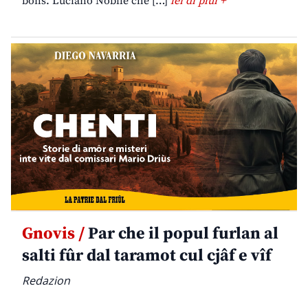
bons. Luciano Nobile che […]
lei di plui +
Gnovis /
Par che il popul furlan al
salti fûr dal taramot cul cjâf e vîf
Redazion