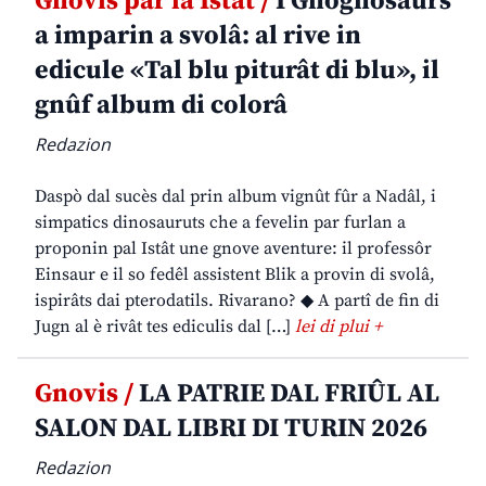
Gnovis par la Istât /
I Gnognosaurs
a imparin a svolâ: al rive in
edicule «Tal blu piturât di blu», il
gnûf album di colorâ
Redazion
Daspò dal sucès dal prin album vignût fûr a Nadâl, i
simpatics dinosauruts che a fevelin par furlan a
proponin pal Istât une gnove aventure: il professôr
Einsaur e il so fedêl assistent Blik a provin di svolâ,
ispirâts dai pterodatils. Rivarano? ◆ A partî de fin di
Jugn al è rivât tes ediculis dal […]
lei di plui +
Gnovis /
LA PATRIE DAL FRIÛL AL
SALON DAL LIBRI DI TURIN 2026
Redazion