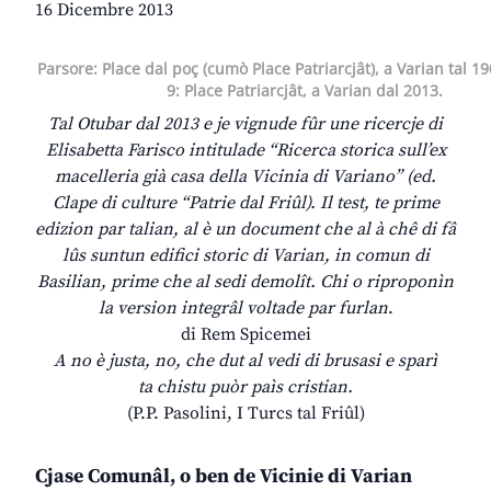
16 Dicembre 2013
Parsore: Place dal poç (cumò Place Patriarcjât), a Varian tal 190
9: Place Patriarcjât, a Varian dal 2013.
Tal Otubar dal 2013 e je vignude fûr une ricercje di
Elisabetta Farisco intitulade “Ricerca storica sull’ex
macelleria già casa della Vicinia di Variano” (ed.
Clape di culture “Patrie dal Friûl). Il test, te prime
edizion par talian, al è un document che al à chê di fâ
lûs suntun edifici storic di Varian, in comun di
Basilian, prime che al sedi demolît. Chi o riproponìn
la version integrâl voltade par furlan
.
di Rem Spicemei
A no è justa, no, che dut al vedi di brusasi e sparì
ta chistu puòr paìs cristian.
(P.P. Pasolini, I Turcs tal Friûl)
Cjase Comunâl, o ben de Vicinie di Varian