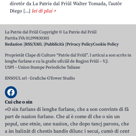
diretôr da La Patrie dal Friûl Walter Tomada, l’autôr
Diego […]
lei di plui +
La Patrie dal Friûl Copyright © La Patrie dal Friûl
Partita IVA 01299830305
Redazion
RSS/XML
Pubblicità
Privacy Policy
Cookie Policy
Proprietât Clape di Culture “Patrie dal Friûl”. I articui a son scrits in
lenghe furlane e cu la grafie uficiâl de Regjon Friûl – V.J.
USPI – Union Stampe Periodiche Taliane
ENSOUL srl
-
Grafiche GTower Studio
Cui che o sin
«O sin furlans di lenghe furlane, che a son convints di fâ
part de nazion furlane. Che al è come dî che o sin un
popul, une etnie, une nazion, che dopo tancj parons, che
a àn balinât di chestis bandis dilunc i secui, cumò di cent