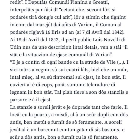
redit”. I Deputâts Comunâi Pianina e Greatti,
interpelâts par fâsi dî “cetant che, secont lôr, si
podarès tirâ dongje cul afit”, lôr a stimin che tignint
in cont dal marcjât dai afits di Varian, il Comun al
podarès rigjavâ 16 liris ad an (ai 7 di Avrîl dal 1842).
Ai 18 di Avrîl dal 1842, il perît public Luîs Novelli di
Udin nus da une descrizion intai detais, ven a stâi “il
stât e la situazion de cjase comunâl di Varian”.
“E je a confin di ogni bande cu la strade de Vile (…). I
siei mûrs a vegnin sù sui cuatri lâts, biel che un mûr,
intal mieç, al va sù fintremai sul cjast, in bon stât. Il
cuviert al è di cops, poiât suntune telaradure di
legnam in bon stât. Tal plan tiere a son dôs stanziis e
parsore e à il cjast.
La stanzie a soreli jevât e je doprade tant che farie. Il
locâl cu la puarte, a misdì, al à un scûr dopli cun dôs
antis, ben metût e furnît de sô feramente. A soreli
jevât al è un barconut cuntun gatar di sîs bastons, e
scûr a dôs antis, bon e furnît cu la sô feramente.