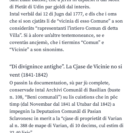
di Pietât di Udin par gjoldi dal interès.
Intal verbâl dai 12 di Jugn dal 1777, e dîs che i oms
che si son cjatâts li de “vicinia di esso Comune” a son
considerâts “rapresentanti l’intiero Comun di detta
Villa”. Si à alore un’altre testemoneance, se e
coventàs ancjemò, che i tiermins “Comun” e
“Vicinie” a son sinonims.
“Di divignince antighe”. La Cjase de Vicinie no si
vent (1841-1842)
O passìn la documentazion, sù par jù complete,
conservade intal Archivi Comunâl di Basilian (buste
n. 108, “Beni comunali”) su lis cuistions che in pôc
timp (dal Novembar dal 1841 al Utubar dal 1842) a
impegnin la Deputazion Comunâl di Pasian
Sclavonesc in merit a la “cjase di proprietât di Varian
al n. 388 de mape di Varian, di 10 decims, cul estim di
32,40 liris”.