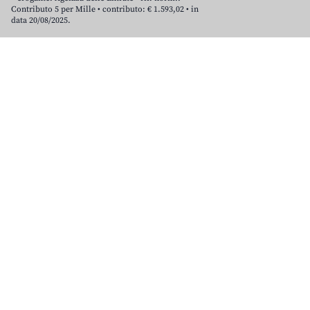
Contributo 5 per Mille • contributo: € 1.593,02 • in
data 20/08/2025.