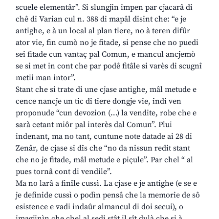
scuele elementâr”. Si slungjin impen par cjacarâ di
chê di Varian cul n. 388 di mapâl disint che: “e je
antighe, e à un local al plan tiere, no à teren difûr
ator vie, fin cumò no je fitade, si pense che no puedi
sei fitade cun vantaç pal Comun, e mancul ancjemò
se si met in cont che par podê fitâle si varès di scugnî
metii man intor”.
Stant che si trate di une cjase antighe, mâl metude e
cence nancje un tic di tiere dongje vie, indi ven
proponude “cun devozion (…) la vendite, robe che e
sarà cetant miôr pal interès dal Comun”. Plui
indenant, ma no tant, cuntune note datade ai 28 di
Zenâr, de cjase si dîs che “no da nissun redit stant
che no je fitade, mâl metude e piçule”. Par chel “ al
pues tornâ cont di vendile”.
Ma no larâ a finîle cussì. La cjase e je antighe (e se e
je definide cussì o podìn pensâ che la memorie de sô
esistence e vadi indaûr almancul di doi secui), o
imagjinìn che chel al sedi stât il sît dulà che si à