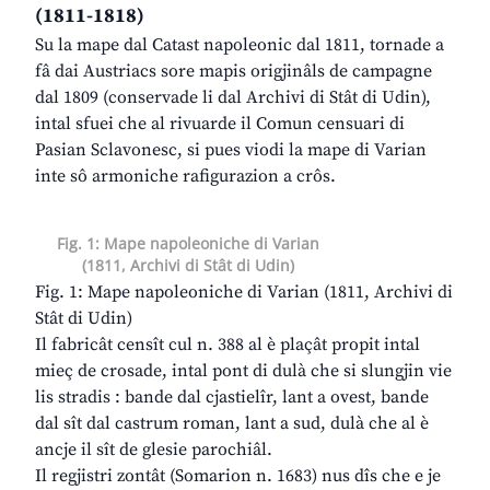
(1811-1818)
Su la mape dal Catast napoleonic dal 1811, tornade a
fâ dai Austriacs sore mapis origjinâls de campagne
dal 1809 (conservade li dal Archivi di Stât di Udin),
intal sfuei che al rivuarde il Comun censuari di
Pasian Sclavonesc, si pues viodi la mape di Varian
inte sô armoniche rafigurazion a crôs.
Fig. 1: Mape napoleoniche di Varian
(1811, Archivi di Stât di Udin)
Fig. 1: Mape napoleoniche di Varian (1811, Archivi di
Stât di Udin)
Il fabricât censît cul n. 388 al è plaçât propit intal
mieç de crosade, intal pont di dulà che si slungjin vie
lis stradis : bande dal cjastielîr, lant a ovest, bande
dal sît dal castrum roman, lant a sud, dulà che al è
ancje il sît de glesie parochiâl.
Il regjistri zontât (Somarion n. 1683) nus dîs che e je