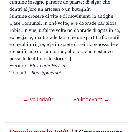
cuntune insegne parsore de puarte: di sigûr che
dentri al jere un artesan o un buteghîr.
Suntune crosere di vite e di moviment, la antighe
Cjase Comunâl, in chê volte, e je doprade par altris
robis. In vuê, un’altre volte no doprade di agns in ca,
ex becjarie, maltratade tant che un spartitrafic inutil
e che al intrighe, e je in spiete di sei ricognossude e
ricualificade de comunitât, che le à cun costance
possedude dilunc de storie. ❚
✒
Autor:
Elisabetta Farisco
Tradutôr:
Rem Spicemei
← va indaûr
va indevant →