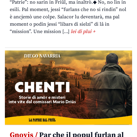
“Patrie”: no sarin in Friûl, ma inaltrò.◆ No, no lìn in
esili. Pal moment, jessi “furlans che no si rindin” nol
è ancjemò une colpe. Salacor lu deventarà, ma pal
moment o podin jessi “libars di sielzi” di lâ in
“mission”. Une mission […]
lei di plui +
Gnovis /
Par che il popul furlan al