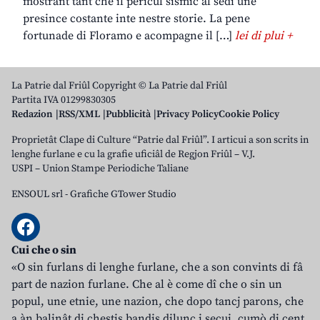
mostrant tant che il pericul sismic al sedi une
presince costante inte nestre storie. La pene
fortunade di Floramo e acompagne il […]
lei di plui +
La Patrie dal Friûl Copyright © La Patrie dal Friûl
Partita IVA 01299830305
Redazion
RSS/XML
Pubblicità
Privacy Policy
Cookie Policy
Proprietât Clape di Culture “Patrie dal Friûl”. I articui a son scrits in
lenghe furlane e cu la grafie uficiâl de Regjon Friûl – V.J.
USPI – Union Stampe Periodiche Taliane
ENSOUL srl
-
Grafiche GTower Studio
Cui che o sin
«O sin furlans di lenghe furlane, che a son convints di fâ
part de nazion furlane. Che al è come dî che o sin un
popul, une etnie, une nazion, che dopo tancj parons, che
a àn balinât di chestis bandis dilunc i secui, cumò di cent