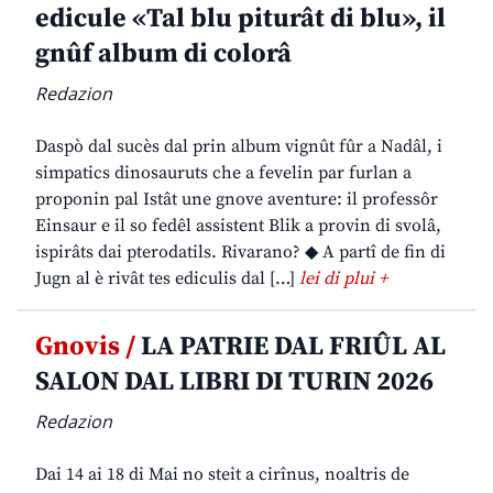
edicule «Tal blu piturât di blu», il
gnûf album di colorâ
Redazion
Daspò dal sucès dal prin album vignût fûr a Nadâl, i
simpatics dinosauruts che a fevelin par furlan a
proponin pal Istât une gnove aventure: il professôr
Einsaur e il so fedêl assistent Blik a provin di svolâ,
ispirâts dai pterodatils. Rivarano? ◆ A partî de fin di
Jugn al è rivât tes ediculis dal […]
lei di plui +
Gnovis /
LA PATRIE DAL FRIÛL AL
SALON DAL LIBRI DI TURIN 2026
Redazion
Dai 14 ai 18 di Mai no steit a cirînus, noaltris de