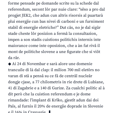
forme pensade pe domande scrite su la schede dal
referendum, secont lôr par nuie clare: “sêso a pro dal
progjet JEK2, che adun cun altris risorsis al puartarà
plui energjie cun bas nivei di carboni e un furniment
stabil di energjie eletriche?” Dut câs, no je dal sigûr
stade cheste lôr posizion a fermâ la consultazion,
impen a son stadis cuistions politichis internis inte
maiorance come inte oposizion, che a àn fat rivâ il
mont de politiche slovene a une figurate che si viôt
da râr.
◆ Ai 24 di Novembar e sarà alore une domenie
trancuile di là dal clap: il milion 700 mil eletôrs no
varan di stâ a pensâ su ce fâ de centrâl nucleâr
dongje cjase, a 77 chilometris in rie drete di Lubiane,
41 di Zagabrie e a 140 di Gurize. Za cualchi politic al à
dit però che la cuistion referendum e je dome
rimandade: l’implant di Krško, gjestît adun dai doi
Paîs, al furnìs il 20% de energjie doprade in Slovenie
e il 16% in Cravuazie. ❚