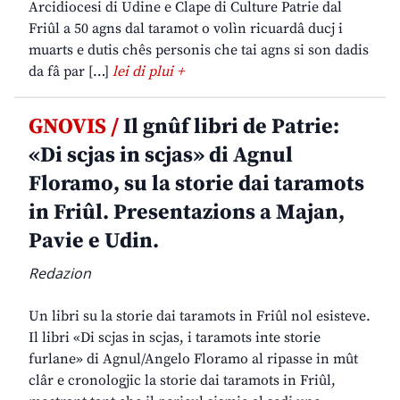
Arcidiocesi di Udine e Clape di Culture Patrie dal
Friûl a 50 agns dal taramot o volìn ricuardâ ducj i
muarts e dutis chês personis che tai agns si son dadis
da fâ par […]
lei di plui +
GNOVIS /
Il gnûf libri de Patrie:
«Di scjas in scjas» di Agnul
Floramo, su la storie dai taramots
in Friûl. Presentazions a Majan,
Pavie e Udin.
Redazion
Un libri su la storie dai taramots in Friûl nol esisteve.
Il libri «Di scjas in scjas, i taramots inte storie
furlane» di Agnul/Angelo Floramo al ripasse in mût
clâr e cronologjic la storie dai taramots in Friûl,