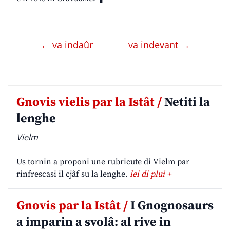
← va indaûr
va indevant →
Gnovis vielis par la Istât /
Netiti la
lenghe
Vielm
Us tornin a proponi une rubricute di Vielm par
rinfrescasi il cjâf su la lenghe.
lei di plui +
Gnovis par la Istât /
I Gnognosaurs
a imparin a svolâ: al rive in