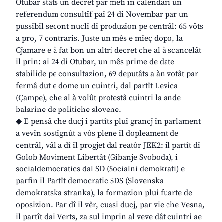
Otubar stâts un decret par meti in calendari un
referendum consultîf pai 24 di Novembar par un
pussibil secont nucli di produzion pe centrâl: 65 vôts
a pro, 7 contraris. Juste un mês e mieç dopo, la
Cjamare e à fat bon un altri decret che al à scancelât
il prin: ai 24 di Otubar, un mês prime de date
stabilide pe consultazion, 69 deputâts a àn votât par
fermâ dut e dome un cuintri, dal partît Levica
(Çampe), che al à volût protestâ cuintri la ande
balarine de politiche slovene.
◆ E pensâ che ducj i partîts plui grancj in parlament
a vevin sostignût a vôs plene il dopleament de
centrâl, vâl a dî il progjet dal reatôr JEK2: il partît di
Golob Moviment Libertât (Gibanje Svoboda), i
socialdemocratics dal SD (Socialni demokrati) e
parfin il Partît democratic SDS (Slovenska
demokratska stranka), la formazion plui fuarte de
oposizion. Par dî il vêr, cuasi ducj, par vie che Vesna,
il partît dai Verts, za sul imprin al veve dât cuintri ae