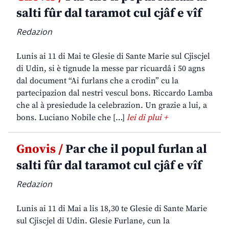
salti fûr dal taramot cul cjâf e vîf
Redazion
Lunis ai 11 di Mai te Glesie di Sante Marie sul Cjiscjel
di Udin, si è tignude la messe par ricuardâ i 50 agns
dal document “Ai furlans che a crodin” cu la
partecipazion dal nestri vescul bons. Riccardo Lamba
che al à presiedude la celebrazion. Un grazie a lui, a
bons. Luciano Nobile che […]
lei di plui +
Gnovis /
Par che il popul furlan al
salti fûr dal taramot cul cjâf e vîf
Redazion
Lunis ai 11 di Mai a lis 18,30 te Glesie di Sante Marie
sul Cjiscjel di Udin. Glesie Furlane, cun la