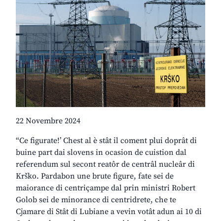
22 Novembre 2024
“Ce figurate!’ Chest al è stât il coment plui doprât di
buine part dai slovens in ocasion de cuistion dal
referendum sul secont reatôr de centrâl nucleâr di
Krško. Pardabon une brute figure, fate sei de
maiorance di centriçampe dal prin ministri Robert
Golob sei de minorance di centridrete, che te
Cjamare di Stât di Lubiane a vevin votât adun ai 10 di