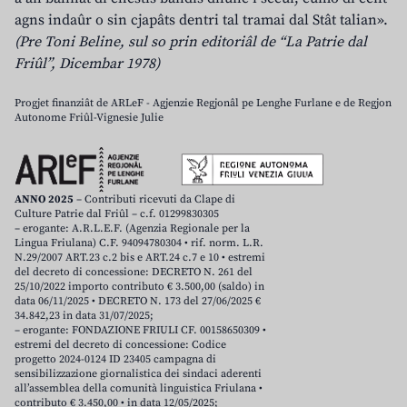
agns indaûr o sin cjapâts dentri tal tramai dal Stât talian».
(Pre Toni Beline, sul so prin editoriâl de “La Patrie dal
Friûl”, Dicembar 1978)
Progjet finanziât de ARLeF - Agjenzie Regjonâl pe Lenghe Furlane e de Regjon
Autonome Friûl-Vignesie Julie
ANNO 2025
– Contributi ricevuti da Clape di
Culture Patrie dal Friûl – c.f. 01299830305
– erogante: A.R.L.E.F. (Agenzia Regionale per la
Lingua Friulana) C.F. 94094780304 • rif. norm. L.R.
N.29/2007 ART.23 c.2 bis e ART.24 c.7 e 10 • estremi
del decreto di concessione: DECRETO N. 261 del
25/10/2022 importo contributo € 3.500,00 (saldo) in
data 06/11/2025 • DECRETO N. 173 del 27/06/2025 €
34.842,23 in data 31/07/2025;
– erogante: FONDAZIONE FRIULI CF. 00158650309 •
estremi del decreto di concessione: Codice
progetto 2024-0124 ID 23405 campagna di
sensibilizzazione giornalistica dei sindaci aderenti
all’assemblea della comunità linguistica Friulana •
contributo € 3.450,00 • in data 12/05/2025;