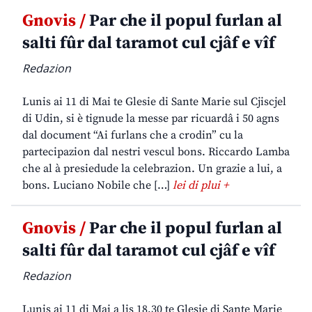
Gnovis /
Par che il popul furlan al
salti fûr dal taramot cul cjâf e vîf
Redazion
Lunis ai 11 di Mai te Glesie di Sante Marie sul Cjiscjel
di Udin, si è tignude la messe par ricuardâ i 50 agns
dal document “Ai furlans che a crodin” cu la
partecipazion dal nestri vescul bons. Riccardo Lamba
che al à presiedude la celebrazion. Un grazie a lui, a
bons. Luciano Nobile che […]
lei di plui +
Gnovis /
Par che il popul furlan al
salti fûr dal taramot cul cjâf e vîf
Redazion
Lunis ai 11 di Mai a lis 18,30 te Glesie di Sante Marie