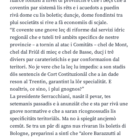
fuarce fondisi a nivel di provinciis e che i bêçs che a
coventin par sistemâ lis rêts e i acuedots a puedin
rivâ dome cu lis boletis; duncje, dome fondintsi tra
plui societâts si rive a fâ economiis di scjale.
“E covente une gnove leç di riforme dal servizi idric
regjonâl che e tuteli trê ambits specifics de nestre
provincie – a tornin al atac i Comitâts – chel de Mont,
chel dal Friûl di mieç e chel de Basse, ducj i trê
diviers par carateristichis e par conformazion dal
teritori. No je vere che la leç lu impedìs: a son stadis
dôs sentencis de Cort Costituzionâl che a àn dade
reson al Trentin, garantint la lôr specialitât. E
noaltris, ce sino, i plui gnognos?”
La presidente Serracchiani, nasât il pevar, tes
setemanis passadis e à anunziât che e sta par rivâ une
gnove normative e che a saran ricognossudis lis
specificitâts teritoriâls. Ma no à spiegât ancjemò
cemût. Se tra un pâr di agns nus rivaran lis boletis di
Bologne, preparìnsi a sintî che “alore Barazzutti al