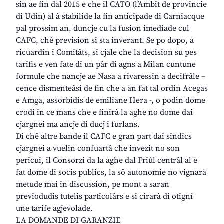
sin ae fin dal 2015 e che il CATO (l’Ambit de provincie
di Udin) al à stabilide la fin anticipade di Carniacque
pal prossim an, duncje cu la fusion imediade cul
CAFC, chê prevision si sta inverant. Se po dopo, a
ricuardin i Comitâts, si cjale che la decision su pes
tarifis e ven fate di un pâr di agns a Milan cuntune
formule che nancje ae Nasa a rivaressin a decifrâle –
cence dismenteâsi de fin che a àn fat tal ordin Acegas
e Amga, assorbidis de emiliane Hera -, o podìn dome
crodi in ce mans che e finirà la aghe no dome dai
cjargnei ma ancje di ducj i furlans.
Di chê altre bande il CAFC e gran part dai sindics
cjargnei a vuelin confuartâ che invezit no son
pericui, il Consorzi da la aghe dal Friûl centrâl al è
fat dome di socis publics, la sô autonomie no vignarà
metude mai in discussion, pe mont a saran
previodudis tutelis particolârs e si cirarà di otignî
une tarife agjevolade.
LA DOMANDE DI GARANZIE