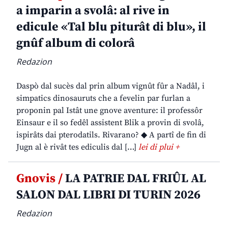
a imparin a svolâ: al rive in
edicule «Tal blu piturât di blu», il
gnûf album di colorâ
Redazion
Daspò dal sucès dal prin album vignût fûr a Nadâl, i
simpatics dinosauruts che a fevelin par furlan a
proponin pal Istât une gnove aventure: il professôr
Einsaur e il so fedêl assistent Blik a provin di svolâ,
ispirâts dai pterodatils. Rivarano? ◆ A partî de fin di
Jugn al è rivât tes ediculis dal […]
lei di plui +
Gnovis /
LA PATRIE DAL FRIÛL AL
SALON DAL LIBRI DI TURIN 2026
Redazion