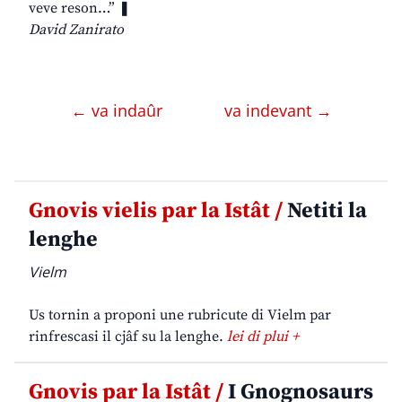
veve reson…” ❚
David Zanirato
← va indaûr
va indevant →
Gnovis vielis par la Istât /
Netiti la
lenghe
Vielm
Us tornin a proponi une rubricute di Vielm par
rinfrescasi il cjâf su la lenghe.
lei di plui +
Gnovis par la Istât /
I Gnognosaurs