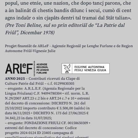
popul, une etnie, une nazion, che dopo tancj parons, che
a àn balinât di chestis bandis dilunc i secui, cumò di cent
agns indaûr o sin cjapâts dentri tal tramai dal Stât talian».
(Pre Toni Beline, sul so prin editoriâl de “La Patrie dal
Friûl”, Dicembar 1978)
Progjet finanziât de ARLeF - Agjenzie Regjonâl pe Lenghe Furlane e de Regjon
Autonome Friûl-Vignesie Julie
ANNO 2025
– Contributi ricevuti da Clape di
Culture Patrie dal Friûl – c.f. 01299830305
– erogante: A.R.L.E.F. (Agenzia Regionale per la
Lingua Friulana) C.F. 94094780304 • rif. norm. L.R.
N.29/2007 ART.23 c.2 bis e ART.24 c.7 e 10 • estremi
del decreto di concessione: DECRETO N. 261 del
25/10/2022 importo contributo € 3.500,00 (saldo) in
data 06/11/2025 • DECRETO N. 173 del 27/06/2025 €
34.842,23 in data 31/07/2025;
– erogante: FONDAZIONE FRIULI CF. 00158650309 •
estremi del decreto di concessione: Codice
progetto 2024-0124 ID 23405 campagna di
sensibilizzazione giornalistica dei sindaci aderenti