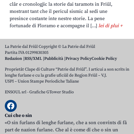
clâr e cronologjic la storie dai taramots in Friûl,
mostrant tant che il pericul sismic al sedi une
presince costante inte nestre storie. La pene
fortunade di Floramo e acompagne il […]
lei di plui +
La Patrie dal Friûl Copyright © La Patrie dal Friûl
Partita IVA 01299830305
Redazion
RSS/XML
Pubblicità
Privacy Policy
Cookie Policy
Proprietât Clape di Culture “Patrie dal Friûl”. I articui a son scrits in
lenghe furlane e cu la grafie uficiâl de Regjon Friûl – V.J.
USPI – Union Stampe Periodiche Taliane
ENSOUL srl
-
Grafiche GTower Studio
Cui che o sin
«O sin furlans di lenghe furlane, che a son convints di fâ
part de nazion furlane. Che al è come dî che o sin un