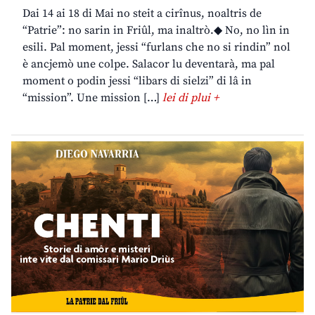
Dai 14 ai 18 di Mai no steit a cirînus, noaltris de
“Patrie”: no sarin in Friûl, ma inaltrò.◆ No, no lìn in
esili. Pal moment, jessi “furlans che no si rindin” nol
è ancjemò une colpe. Salacor lu deventarà, ma pal
moment o podin jessi “libars di sielzi” di lâ in
“mission”. Une mission […]
lei di plui +