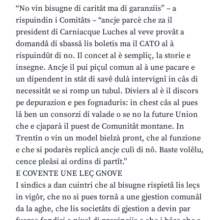
“No vin bisugne di caritât ma di garanziis” – a
rispuindin i Comitâts – “ancje parcè che za il
president di Carniacque Luches al veve provât a
domandâ di sbassâ lis boletis ma il CATO al à
rispuindût di no. Il concet al è sempliç, la storie e
insegne. Ancje il pui piçul comun al à une pacare e
un dipendent in stât di savê dulà intervignî in câs di
necessitât se si romp un tubul. Diviers al è il discors
pe depurazion e pes fognaduris: in chest câs al pues
lâ ben un consorzi di valade o se no la future Union
che e cjaparà il puest de Comunitât montane. In
Trentin o vin un model bielzà pront, che al funzione
e che si podarès replicâ ancje culì di nô. Baste volêlu,
cence pleâsi ai ordins di partît.”
E COVENTE UNE LEÇ GNOVE
I sindics a dan cuintri che al bisugne rispietâ lis leçs
in vigôr, che no si pues tornâ a une gjestion comunâl
da la aghe, che lis societâts di gjestion a devin par