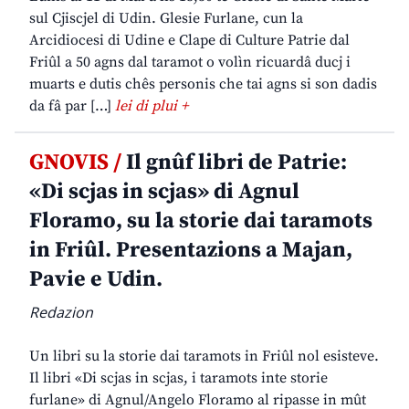
sul Cjiscjel di Udin. Glesie Furlane, cun la
Arcidiocesi di Udine e Clape di Culture Patrie dal
Friûl a 50 agns dal taramot o volìn ricuardâ ducj i
muarts e dutis chês personis che tai agns si son dadis
da fâ par […]
lei di plui +
GNOVIS /
Il gnûf libri de Patrie:
«Di scjas in scjas» di Agnul
Floramo, su la storie dai taramots
in Friûl. Presentazions a Majan,
Pavie e Udin.
Redazion
Un libri su la storie dai taramots in Friûl nol esisteve.
Il libri «Di scjas in scjas, i taramots inte storie
furlane» di Agnul/Angelo Floramo al ripasse in mût