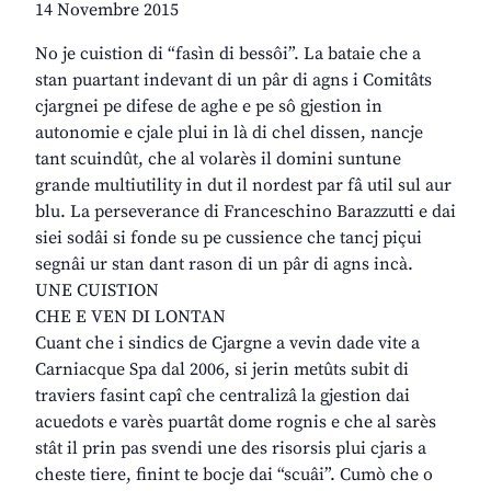
14 Novembre 2015
No je cuistion di “fasìn di bessôi”. La bataie che a
stan puartant indevant di un pâr di agns i Comitâts
cjargnei pe difese de aghe e pe sô gjestion in
autonomie e cjale plui in là di chel dissen, nancje
tant scuindût, che al volarès il domini suntune
grande multiutility in dut il nordest par fâ util sul aur
blu. La perseverance di Franceschino Barazzutti e dai
siei sodâi si fonde su pe cussience che tancj piçui
segnâi ur stan dant rason di un pâr di agns incà.
UNE CUISTION
CHE E VEN DI LONTAN
Cuant che i sindics de Cjargne a vevin dade vite a
Carniacque Spa dal 2006, si jerin metûts subit di
traviers fasint capî che centralizâ la gjestion dai
acuedots e varès puartât dome rognis e che al sarès
stât il prin pas svendi une des risorsis plui cjaris a
cheste tiere, finint te bocje dai “scuâi”. Cumò che o