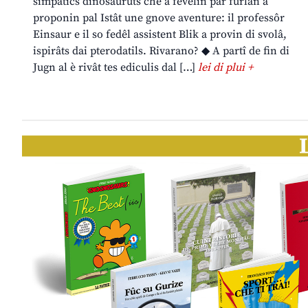
simpatics dinosauruts che a fevelin par furlan a
proponin pal Istât une gnove aventure: il professôr
Einsaur e il so fedêl assistent Blik a provin di svolâ,
ispirâts dai pterodatils. Rivarano? ◆ A partî de fin di
Jugn al è rivât tes ediculis dal […]
lei di plui +