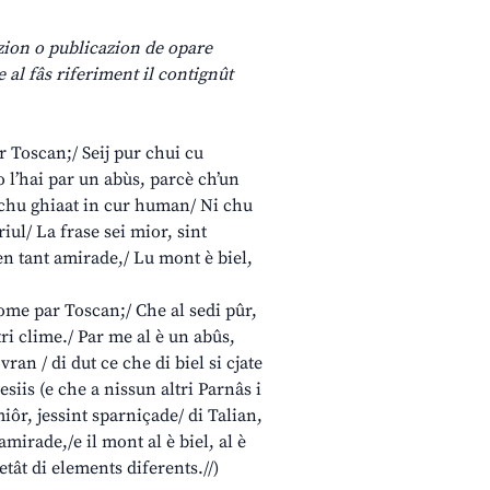
izion o publicazion de opare
e al fâs riferiment il contignût
ar Toscan;/ Seij pur chui cu
o l’hai par un abùs, parcè ch’un
l chu ghiaat in cur human/ Ni chu
riul/ La frase sei mior, sint
ven tant amirade,/ Lu mont è biel,
 dome par Toscan;/ Che al sedi pûr,
ri clime./ Par me al è un abûs,
ran / di dut ce che di biel si cjate
siis (e che a nissun altri Parnâs i
miôr, jessint sparniçade/ di Talian,
amirade,/e il mont al è biel, al è
etât di elements diferents.//)