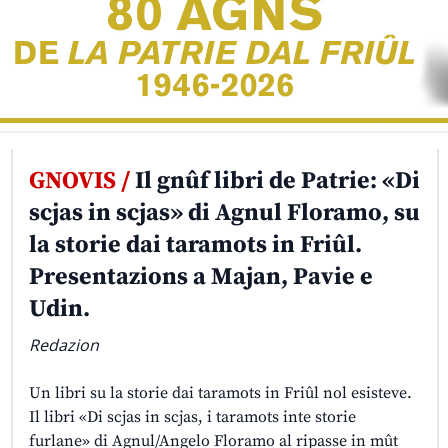
GNOVIS /
Il gnûf libri de Patrie: «Di
scjas in scjas» di Agnul Floramo, su
la storie dai taramots in Friûl.
Presentazions a Majan, Pavie e
Udin.
Redazion
Un libri su la storie dai taramots in Friûl nol esisteve.
Il libri «Di scjas in scjas, i taramots inte storie
furlane» di Agnul/Angelo Floramo al ripasse in mût