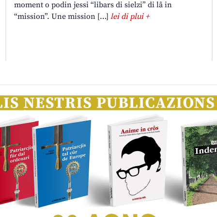
moment o podin jessi “libars di sielzi” di lâ in
“mission”. Une mission […]
lei di plui +