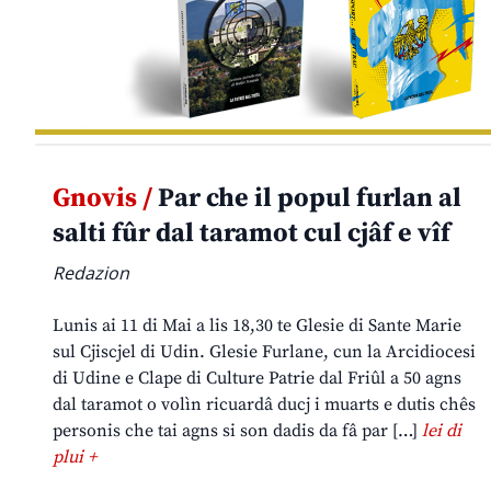
Gnovis /
Par che il popul furlan al
salti fûr dal taramot cul cjâf e vîf
Redazion
Lunis ai 11 di Mai a lis 18,30 te Glesie di Sante Marie
sul Cjiscjel di Udin. Glesie Furlane, cun la Arcidiocesi
di Udine e Clape di Culture Patrie dal Friûl a 50 agns
dal taramot o volìn ricuardâ ducj i muarts e dutis chês
personis che tai agns si son dadis da fâ par […]
lei di
plui +