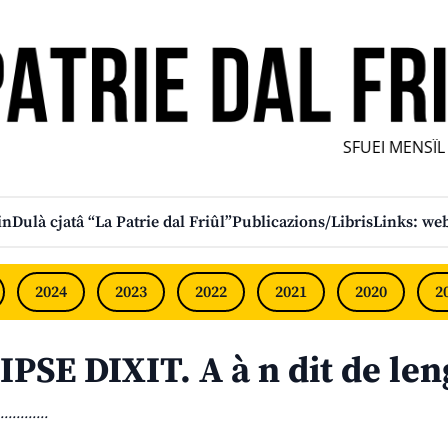
SFUEI MENSÎL F
in
Dulà cjatâ “La Patrie dal Friûl”
Publicazions/Libris
Links: web
2024
2023
2022
2021
2020
2
IPSE DIXIT. A à n dit de le
............