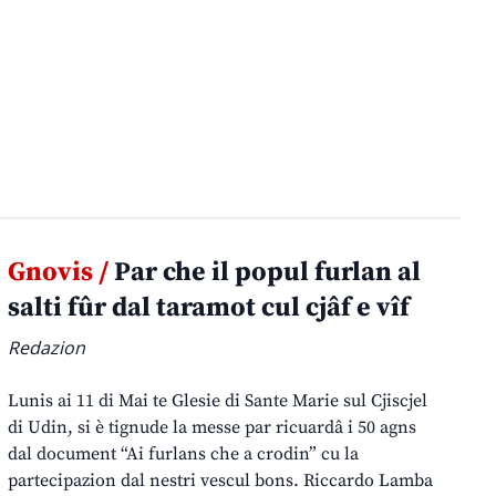
Gnovis /
Par che il popul furlan al
salti fûr dal taramot cul cjâf e vîf
Redazion
Lunis ai 11 di Mai te Glesie di Sante Marie sul Cjiscjel
di Udin, si è tignude la messe par ricuardâ i 50 agns
dal document “Ai furlans che a crodin” cu la
partecipazion dal nestri vescul bons. Riccardo Lamba