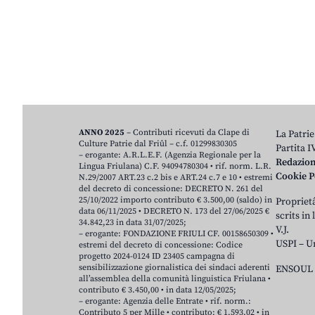
ANNO 2025
– Contributi ricevuti da Clape di
La Patrie
Culture Patrie dal Friûl – c.f. 01299830305
Partita 
– erogante: A.R.L.E.F. (Agenzia Regionale per la
Redazio
Lingua Friulana) C.F. 94094780304 • rif. norm. L.R.
Cookie P
N.29/2007 ART.23 c.2 bis e ART.24 c.7 e 10 • estremi
del decreto di concessione: DECRETO N. 261 del
25/10/2022 importo contributo € 3.500,00 (saldo) in
Proprietâ
data 06/11/2025 • DECRETO N. 173 del 27/06/2025 €
scrits in
34.842,23 in data 31/07/2025;
V.J.
– erogante: FONDAZIONE FRIULI CF. 00158650309 •
USPI – U
estremi del decreto di concessione: Codice
progetto 2024-0124 ID 23405 campagna di
sensibilizzazione giornalistica dei sindaci aderenti
ENSOUL 
all’assemblea della comunità linguistica Friulana •
contributo € 3.450,00 • in data 12/05/2025;
– erogante: Agenzia delle Entrate • rif. norm.:
Contributo 5 per Mille • contributo: € 1.593,02 • in