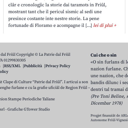
clâr e cronologjic la storie dai taramots in Friûl,
mostrant tant che il pericul sismic al sedi une
presince costante inte nestre storie. La pene
fortunade di Floramo e acompagne il […]
lei di plui +
 dal Friûl Copyright © La Patrie dal Friûl
Cui che o sin
IVA 01299830305
«O sin furlans di 
n
RSS/XML
Pubblicità
Privacy Policy
nazion furlane. Ch
olicy
une nazion, che do
t Clape di Culture “Patrie dal Friûl”. I articui a son
bandis dilunc i se
 lenghe furlane e cu la grafie uficiâl de Regjon Friûl –
dentri tal tramai d
(Pre Toni Beline, s
nion Stampe Periodiche Taliane
Dicembar 1978)
srl
-
Grafiche GTower Studio
Progjet finanziât de AR
Autonome Friûl-Vignesie