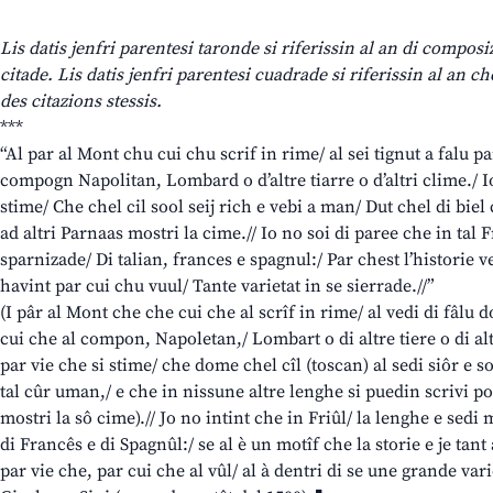
Lis datis jenfri parentesi taronde si riferissin al an di compos
citade. Lis datis jenfri parentesi cuadrade si riferissin al an ch
des citazions stessis.
***
“Al par al Mont chu cui chu scrif in rime/ al sei tignut a falu p
compogn Napolitan, Lombard o d’altre tiarre o d’altri clime./ I
stime/ Che chel cil sool seij rich e vebi a man/ Dut chel di bie
ad altri Parnaas mostri la cime.// Io no soi di paree che in tal F
sparnizade/ Di talian, frances e spagnul:/ Par chest l’historie 
havint par cui chu vuul/ Tante varietat in se sierrade.//”
(I pâr al Mont che che cui che al scrîf in rime/ al vedi di fâlu
cui che al compon, Napoletan,/ Lombart o di altre tiere o di alt
par vie che si stime/ che dome chel cîl (toscan) al sedi siôr e sov
tal cûr uman,/ e che in nissune altre lenghe si puedin scrivi poe
mostri la sô cime).// Jo no intint che in Friûl/ la lenghe e sedi 
di Francês e di Spagnûl:/ se al è un motîf che la storie e je tant 
par vie che, par cui che al vûl/ al à dentri di se une grande vari