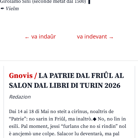
Girolamo Sini (seconde metât dal 1500) ❚
✒ Vielm
← va indaûr
va indevant →
Gnovis /
LA PATRIE DAL FRIÛL AL
SALON DAL LIBRI DI TURIN 2026
Redazion
Dai 14 ai 18 di Mai no steit a cirînus, noaltris de
“Patrie”: no sarin in Friûl, ma inaltrò.◆ No, no lìn in
esili. Pal moment, jessi “furlans che no si rindin” nol
è ancjemò une colpe. Salacor lu deventarà, ma pal