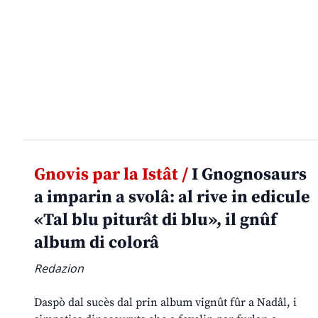
Gnovis par la Istât /
I Gnognosaurs
a imparin a svolâ: al rive in edicule
«Tal blu piturât di blu», il gnûf
album di colorâ
Redazion
Daspò dal sucès dal prin album vignût fûr a Nadâl, i