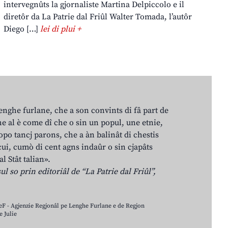
intervegnûts la gjornaliste Martina Delpiccolo e il
diretôr da La Patrie dal Friûl Walter Tomada, l’autôr
Diego […]
lei di plui +
lenghe furlane, che a son convints di fâ part de
e al è come dî che o sin un popul, une etnie,
po tancj parons, che a àn balinât di chestis
cui, cumò di cent agns indaûr o sin cjapâts
al Stât talian».
ul so prin editoriâl de “La Patrie dal Friûl”,
LeF - Agjenzie Regjonâl pe Lenghe Furlane e de Regjon
 Julie