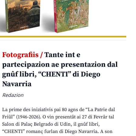
Fotografiis /
Tante int e
partecipazion ae presentazion dal
gnûf libri, “CHENTI” di Diego
Navarria
Redazion
La prime des iniziativis pai 80 agns de “La Patrie dal
Friûl” (1946-2026). O vin presentât ai 27 di Fevrâr tal
Salon di Palaç Belgrado di Udin, il gnûf libri,
“CHENTI” romanç furlan di Diego Navarria. A son