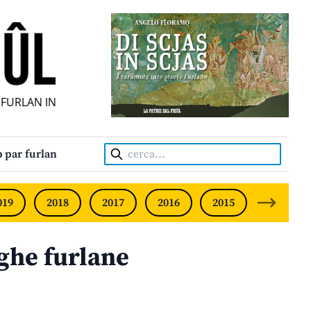
URLAN INDIPENDENT • INDEPENDENT FRIULIAN MONTHLY •
Cerca:
 par furlan
019
2018
2017
2016
2015
2014
nghe furlane