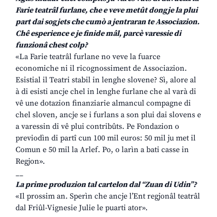
Farie teatrâl furlane, che e veve metût dongje la plui
part dai sogjets che cumò a jentraran te Associazion.
Chê esperience e je finide mâl, parcè varessie di
funzionâ chest colp?
«La Farie teatrâl furlane no veve la fuarce
economiche ni il ricognossiment de Associazion.
Esistial il Teatri stabil in lenghe slovene? Sì, alore al
à di esisti ancje chel in lenghe furlane che al varà di
vê une dotazion finanziarie almancul compagne di
chel sloven, ancje se i furlans a son plui dai slovens e
a varessin di vê plui contribûts. Pe Fondazion o
previodìn di partî cun 100 mil euros: 50 mil ju met il
Comun e 50 mil la Arlef. Po, o larìn a bati casse in
Regjon».
__
La prime produzion tal cartelon dal “Zuan di Udin”?
«Il prossim an. Sperìn che ancje l’Ent regjonâl teatrâl
dal Friûl-Vignesie Julie le puarti ator».