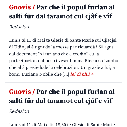
Gnovis /
Par che il popul furlan al
salti fûr dal taramot cul cjâf e vîf
Redazion
Lunis ai 11 di Mai te Glesie di Sante Marie sul Cjiscjel
di Udin, si è tignude la messe par ricuardâ i 50 agns
dal document “Ai furlans che a crodin” cu la
partecipazion dal nestri vescul bons. Riccardo Lamba
che al à presiedude la celebrazion. Un grazie a lui, a
bons. Luciano Nobile che […]
lei di plui +
Gnovis /
Par che il popul furlan al
salti fûr dal taramot cul cjâf e vîf
Redazion
Lunis ai 11 di Mai a lis 18,30 te Glesie di Sante Marie