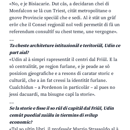
«No, e je Bisiacarie. Dut câs, a decidaran chei di
Monfalcon se lâ cun Triest, citât metropolitane o
gnove Provincie speciâl che e sedi. Al è stât un grâf
erôr che il Consei regjonâl nol vedi permetût di fâ un
referendum consultîf su chest teme, une vergogne».
__
Ta cheste architeture istituzionâl e teritoriâl, Udin ce
part aial?
«Udin al à simpri rapresentât il centri dal Friûl. E la
sô centralitât, pe regjon furlane, e je peade ae sô
posizion gjeografiche e a resons di caratar storic e
culturâl, che a àn fat cressi la identitât furlane.
Cualchidun – a Pordenon in particolâr – al pues no
jessi dacuardi, ma bisugne capî la storie».
__
Se la storie e fisse il so rûl di capitâl dal Friûl, Udin
cemût puedial zuiâlu in tiermins di svilup
economic?
«Tal so ultin libri, il professôr Marzio Strassoldo al à