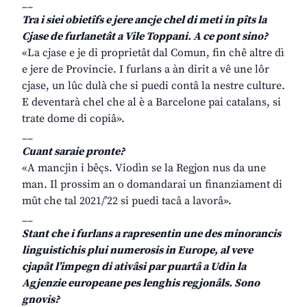
__
Tra i siei obietîfs e jere ancje chel di meti in pîts la
Cjase de furlanetât a Vile Toppani. A ce pont sino?
«La cjase e je di proprietât dal Comun, fin chê altre dì
e jere de Provincie. I furlans a àn dirit a vê une lôr
cjase, un lûc dulà che si puedi contâ la nestre culture.
E deventarà chel che al è a Barcelone pai catalans, si
trate dome di copiâ».
__
Cuant saraie pronte?
«A mancjin i bêçs. Viodìn se la Regjon nus da une
man. Il prossim an o domandarai un finanziament di
mût che tal 2021/’22 si puedi tacâ a lavorâ».
__
Stant che i furlans a rapresentin une des minorancis
linguistichis plui numerosis in Europe, al veve
cjapât l’impegn di ativâsi par puartâ a Udin la
Agjenzie europeane pes lenghis regjonâls. Sono
gnovis?