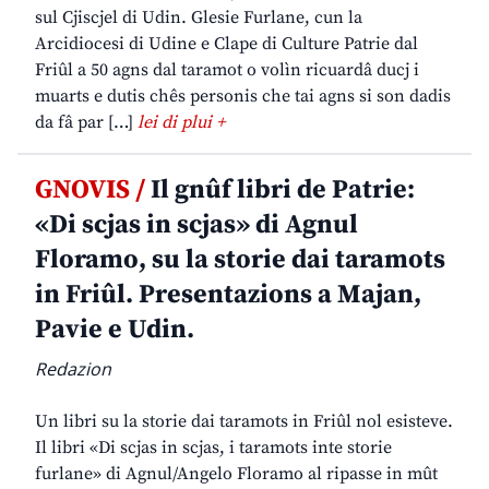
sul Cjiscjel di Udin. Glesie Furlane, cun la
Arcidiocesi di Udine e Clape di Culture Patrie dal
Friûl a 50 agns dal taramot o volìn ricuardâ ducj i
muarts e dutis chês personis che tai agns si son dadis
da fâ par […]
lei di plui +
GNOVIS /
Il gnûf libri de Patrie:
«Di scjas in scjas» di Agnul
Floramo, su la storie dai taramots
in Friûl. Presentazions a Majan,
Pavie e Udin.
Redazion
Un libri su la storie dai taramots in Friûl nol esisteve.
Il libri «Di scjas in scjas, i taramots inte storie
furlane» di Agnul/Angelo Floramo al ripasse in mût