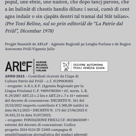
popul, une etnie, une nazion, che dopo tancj parons, che
a àn balinât di chestis bandis dilunc i secui, cumò di cent
agns indaûr o sin cjapâts dentri tal tramai dal Stât talian».
(Pre Toni Beline, sul so prin editoriâl de “La Patrie dal
Friûl”, Dicembar 1978)
Progjet finanziât de ARLeF - Agjenzie Regjonâl pe Lenghe Furlane e de Regjon
Autonome Friûl-Vignesie Julie
ANNO 2025
– Contributi ricevuti da Clape di
Culture Patrie dal Friûl – c.f. 01299830305
– erogante: A.R.L.E.F. (Agenzia Regionale per la
Lingua Friulana) C.F. 94094780304 • rif. norm. L.R.
N.29/2007 ART.23 c.2 bis e ART.24 c.7 e 10 • estremi
del decreto di concessione: DECRETO N. 261 del
25/10/2022 importo contributo € 3.500,00 (saldo) in
data 06/11/2025 • DECRETO N. 173 del 27/06/2025 €
34.842,23 in data 31/07/2025;
– erogante: FONDAZIONE FRIULI CF. 00158650309 •
estremi del decreto di concessione: Codice
progetto 2024-0124 ID 23405 campagna di
sensibilizzazione giornalistica dei sindaci aderenti