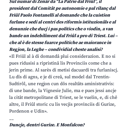
Sul numar di Zenâr da “La Patrie dal Friûl”, il
president dal Comitât pe autonomie e pal rilanç dal
Friûl Paolo Fontanelli al domande che la cuistion
furlane e sedi al centri des riformis istituzionâls e al
denunzie che ducj i pas politics che o viodìn, a van
bande un indebiliment dal Friûl a pro di Triest. Lui –
che al è de stesse fuarce politiche ae maiorance in
Regjon, la Leghe – condividial cheste analisi?
«Il Friûl al à di domandâ plui considerazion. E no si
pues ridusisi a ripristinâ lis Provinciis come che a
jerin prime. Al sarès di metisi dacuardi tra furlaniscj.
Lu dîs di agns, e je di creâ, sul model dal Trentin-
Sudtirôl, une regjon cun dôs realtâts aministrativis:
di une bande, la Vignesie Julie, ma e pues jessi ancje
la citât metropolitane di Triest, se le vuelin, e, di chê
altre, il Friûl storic cu lis vecjis provinciis di Gurize,
Pordenon e Udin».
__
Duncje, dentri Gurize. E Monfalcon?