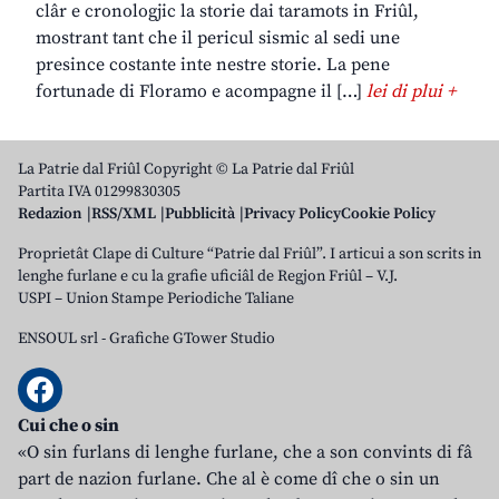
clâr e cronologjic la storie dai taramots in Friûl,
mostrant tant che il pericul sismic al sedi une
presince costante inte nestre storie. La pene
fortunade di Floramo e acompagne il […]
lei di plui +
La Patrie dal Friûl Copyright © La Patrie dal Friûl
Partita IVA 01299830305
Redazion
RSS/XML
Pubblicità
Privacy Policy
Cookie Policy
Proprietât Clape di Culture “Patrie dal Friûl”. I articui a son scrits in
lenghe furlane e cu la grafie uficiâl de Regjon Friûl – V.J.
USPI – Union Stampe Periodiche Taliane
ENSOUL srl
-
Grafiche GTower Studio
Cui che o sin
«O sin furlans di lenghe furlane, che a son convints di fâ
part de nazion furlane. Che al è come dî che o sin un