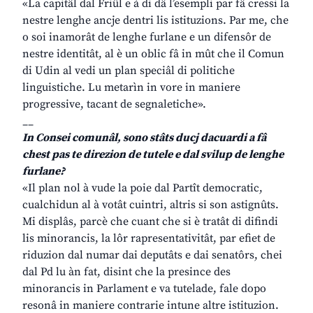
«La capitâl dal Friûl e à di dâ l’esempli par fâ cressi la
nestre lenghe ancje dentri lis istituzions. Par me, che
o soi inamorât de lenghe furlane e un difensôr de
nestre identitât, al è un oblic fâ in mût che il Comun
di Udin al vedi un plan speciâl di politiche
linguistiche. Lu metarìn in vore in maniere
progressive, tacant de segnaletiche».
__
In Consei comunâl, sono stâts ducj dacuardi a fâ
chest pas te direzion de tutele e dal svilup de lenghe
furlane?
«Il plan nol à vude la poie dal Partît democratic,
cualchidun al à votât cuintri, altris si son astignûts.
Mi displâs, parcè che cuant che si è tratât di difindi
lis minorancis, la lôr rapresentativitât, par efiet de
riduzion dal numar dai deputâts e dai senatôrs, chei
dal Pd lu àn fat, disint che la presince des
minorancis in Parlament e va tutelade, fale dopo
resonâ in maniere contrarie intune altre istituzion.