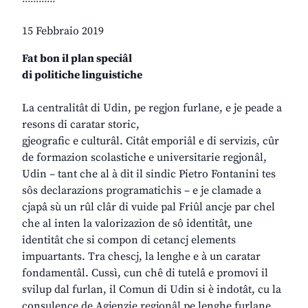
15 Febbraio 2019
Fat bon il plan speciâl
di politiche linguistiche
La centralitât di Udin, pe regjon furlane, e je peade a
resons di caratar storic,
gjeografic e culturâl. Citât emporiâl e di servizis, cûr
de formazion scolastiche e universitarie regjonâl,
Udin – tant che al à dit il sindic Pietro Fontanini tes
sôs declarazions programatichis – e je clamade a
cjapâ sù un rûl clâr di vuide pal Friûl ancje par chel
che al inten la valorizazion de sô identitât, une
identitât che si compon di cetancj elements
impuartants. Tra chescj, la lenghe e à un caratar
fondamentâl. Cussì, cun chê di tutelâ e promovi il
svilup dal furlan, il Comun di Udin si è indotât, cu la
consulence de Agjenzie regjonâl pe lenghe furlane,