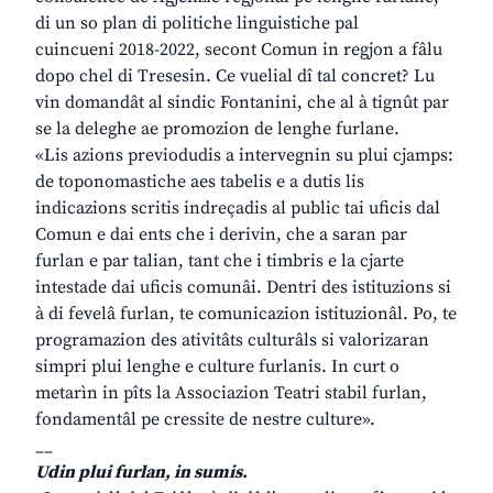
di un so plan di politiche linguistiche pal
cuincueni 2018-2022, secont Comun in regjon a fâlu
dopo chel di Tresesin. Ce vuelial dî tal concret? Lu
vin domandât al sindic Fontanini, che al à tignût par
se la deleghe ae promozion de lenghe furlane.
«Lis azions previodudis a intervegnin su plui cjamps:
de toponomastiche aes tabelis e a dutis lis
indicazions scritis indreçadis al public tai uficis dal
Comun e dai ents che i derivin, che a saran par
furlan e par talian, tant che i timbris e la cjarte
intestade dai uficis comunâi. Dentri des istituzions si
à di fevelâ furlan, te comunicazion istituzionâl. Po, te
programazion des ativitâts culturâls si valorizaran
simpri plui lenghe e culture furlanis. In curt o
metarìn in pîts la Associazion Teatri stabil furlan,
fondamentâl pe cressite de nestre culture».
__
Udin plui furlan, in sumis.