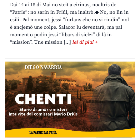
Dai 14 ai 18 di Mai no steit a cirînus, noaltris de
“Patrie”: no sarin in Friûl, ma inaltrò.◆ No, no lìn in
esili. Pal moment, jessi “furlans che no si rindin” nol
è ancjemò une colpe. Salacor lu deventarà, ma pal
moment o podin jessi “libars di sielzi” di lâ in
“mission”. Une mission […]
lei di plui +