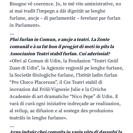
Bisugne vê coerence. Jo, te mê vite aministrative, no
ai mai tradît l’impegn a dâi dignitât ae lenghe
furlane, ancje – di parlamentâr – fevelant par furlan
in Parlament».
__
Plui furlan in Comun, e ancje a teatri. La Zonte
comunâl e à za fat bon il progjet di meti in pîts la
Associazion Teatri stabil furlan. Cui aderissial?
«Oltri al Comun di Udin, la Fondazion “Teatri Gnûf
Zuan di Udin”, la Agjenzie regjonâl pe lenghe furlane,
la Societât filologjiche furlane, l’Istitût ladin furlan
“Pre Checo Placerean”, il Css Teatri stabil di
inovazion dal Friûl-Vignesie Julie e la Civiche
Academie di art dramatiche “Nico Pepe” di Udin. E
varà di curâ ogni iniziative indreçade ae realizazion,
al svilup, ae difusion e al sostegn des produzions
teatrâls in lenghe furlane».
__
Agns indaûr chei compits ju varès vûts di davuelzi la