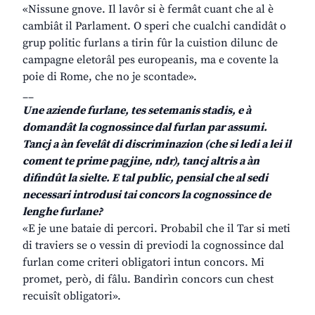
«Nissune gnove. Il lavôr si è fermât cuant che al è
cambiât il Parlament. O speri che cualchi candidât o
grup politic furlans a tirin fûr la cuistion dilunc de
campagne eletorâl pes europeanis, ma e covente la
poie di Rome, che no je scontade».
__
Une aziende furlane, tes setemanis stadis, e à
domandât la cognossince dal furlan par assumi.
Tancj a àn fevelât di discriminazion (che si ledi a lei il
coment te prime pagjine, ndr), tancj altris a àn
difindût la sielte. E tal public, pensial che al sedi
necessari introdusi tai concors la cognossince de
lenghe furlane?
«E je une bataie di percori. Probabil che il Tar si meti
di traviers se o vessin di previodi la cognossince dal
furlan come criteri obligatori intun concors. Mi
promet, però, di fâlu. Bandirìn concors cun chest
recuisît obligatori».
__