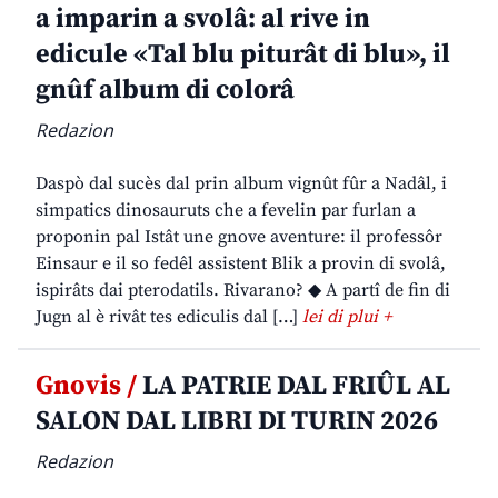
a imparin a svolâ: al rive in
edicule «Tal blu piturât di blu», il
gnûf album di colorâ
Redazion
Daspò dal sucès dal prin album vignût fûr a Nadâl, i
simpatics dinosauruts che a fevelin par furlan a
proponin pal Istât une gnove aventure: il professôr
Einsaur e il so fedêl assistent Blik a provin di svolâ,
ispirâts dai pterodatils. Rivarano? ◆ A partî de fin di
Jugn al è rivât tes ediculis dal […]
lei di plui +
Gnovis /
LA PATRIE DAL FRIÛL AL
SALON DAL LIBRI DI TURIN 2026
Redazion