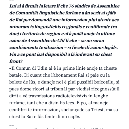
Lui al à firmât la letare li che 76 sindics de Assemblee
de Comunitât linguistiche furlane a àn scrit ai cjâfs
de Rai par domandâ une informazion plui atente aes
minorancis linguistichis regjonâls e ecuilibrade tra
ducj i teritoris de regjon e al à poiât ancje la ultime
azion de Assemblee de Clif li che – se no saran
cambiaments te situazion – si fevele di azions legâls.
Fin a ce pont isal disponibil a lâ indevant su chest
front?
«Il Comun di Udin al è in prime linie ancje ta cheste
bataie. Di cuant che l’abonament Rai si paie cu la
bolete de lûs, e duncje nol è plui pussibil boicotâlu, si
pues dome ricori ai tribunâi par viodisi ricognossût il
dirit a vê trasmissions radiotelevisivis in lenghe
furlane, tant che a disin lis leçs. E po, al mancje
ecuilibri te informazion, sbelançade su Triest, ma su
chest la Rai e fâs fente di no capî».
__