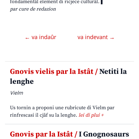
fondamentâl element di ricjece culturâl.❚
par cure de redazion
← va indaûr
va indevant →
Gnovis vielis par la Istât /
Netiti la
lenghe
Vielm
Us tornin a proponi une rubricute di Vielm par
rinfrescasi il cjâf su la lenghe.
lei di plui +
Gnovis par la Istât /
I Gnognosaurs