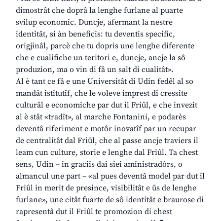
dimostrât che doprâ la lenghe furlane al puarte
svilup economic. Duncje, afermant la nestre
identitât, si àn beneficis: tu deventis specific,
origjinâl, parcè che tu dopris une lenghe diferente
che e cualifiche un teritori e, duncje, ancje la sô
produzion, ma o vin di fâ un salt di cualitât».
Al è tant ce fâ e une Universitât di Udin fedêl al so
mandât istitutîf, che le voleve imprest di cressite
culturâl e economiche par dut il Friûl, e che invezit
al è stât «tradît», al marche Fontanini, e podarès
deventâ riferiment e motôr inovatîf par un recupar
de centralitât dal Friûl, che al passe ancje traviers il
leam cun culture, storie e lenghe dal Friûl. Ta chest
sens, Udin – in graciis dai siei aministradôrs, o
almancul une part – «al pues deventâ model par dut il
Friûl in merit de presince, visibilitât e ûs de lenghe
furlane», une citât fuarte de sô identitât e braurose di
rapresentâ dut il Friûl te promozion di chest