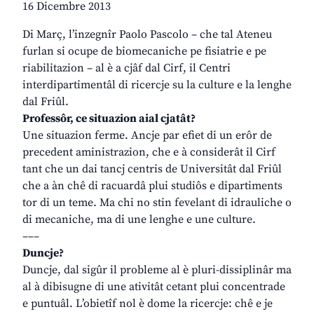
16 Dicembre 2013
Di Març, l’inzegnîr Paolo Pascolo – che tal Ateneu
furlan si ocupe de biomecaniche pe fisiatrie e pe
riabilitazion – al è a cjâf dal Cirf, il Centri
interdipartimentâl di ricercje su la culture e la lenghe
dal Friûl.
Professôr, ce situazion aial cjatât?
Une situazion ferme. Ancje par efiet di un erôr de
precedent aministrazion, che e à considerât il Cirf
tant che un dai tancj centris de Universitât dal Friûl
che a àn chê di racuardâ plui studiôs e dipartiments
tor di un teme. Ma chi no stin fevelant di idrauliche o
di mecaniche, ma di une lenghe e une culture.
–––
Duncje?
Duncje, dal sigûr il probleme al è pluri-dissiplinâr ma
al à dibisugne di une ativitât cetant plui concentrade
e puntuâl. L’obietîf nol è dome la ricercje: chê e je