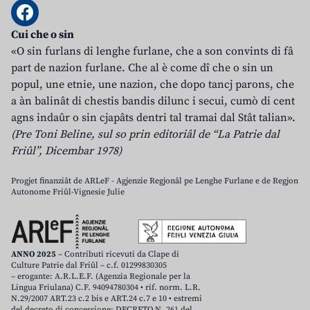
Cui che o sin
«O sin furlans di lenghe furlane, che a son convints di fâ
part de nazion furlane. Che al è come dî che o sin un
popul, une etnie, une nazion, che dopo tancj parons, che
a àn balinât di chestis bandis dilunc i secui, cumò di cent
agns indaûr o sin cjapâts dentri tal tramai dal Stât talian».
(Pre Toni Beline, sul so prin editoriâl de “La Patrie dal
Friûl”, Dicembar 1978)
Progjet finanziât de ARLeF - Agjenzie Regjonâl pe Lenghe Furlane e de Regjon
Autonome Friûl-Vignesie Julie
ANNO 2025
– Contributi ricevuti da Clape di
Culture Patrie dal Friûl – c.f. 01299830305
– erogante: A.R.L.E.F. (Agenzia Regionale per la
Lingua Friulana) C.F. 94094780304 • rif. norm. L.R.
N.29/2007 ART.23 c.2 bis e ART.24 c.7 e 10 • estremi
del decreto di concessione: DECRETO N. 261 del