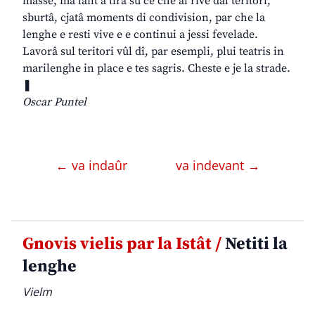
masse, ma lant a tirâ sù ce che al rive dal teritori,
sburtâ, cjatâ moments di condivision, par che la
lenghe e resti vive e e continui a jessi fevelade.
Lavorâ sul teritori vûl dî, par esempli, plui teatris in
marilenghe in place e tes sagris. Cheste e je la strade.
❚
Oscar Puntel
← va indaûr
va indevant →
Gnovis vielis par la Istât /
Netiti la
lenghe
Vielm