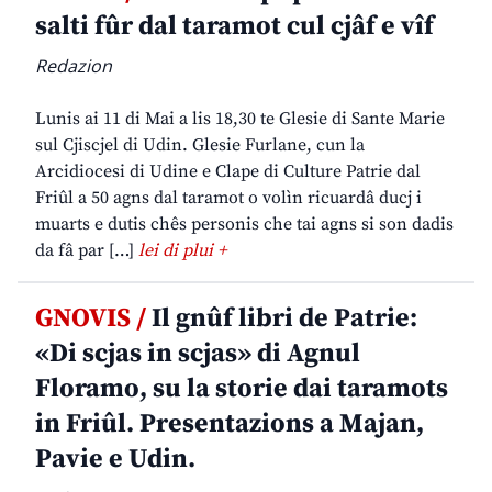
salti fûr dal taramot cul cjâf e vîf
Redazion
Lunis ai 11 di Mai a lis 18,30 te Glesie di Sante Marie
sul Cjiscjel di Udin. Glesie Furlane, cun la
Arcidiocesi di Udine e Clape di Culture Patrie dal
Friûl a 50 agns dal taramot o volìn ricuardâ ducj i
muarts e dutis chês personis che tai agns si son dadis
da fâ par […]
lei di plui +
GNOVIS /
Il gnûf libri de Patrie:
«Di scjas in scjas» di Agnul
Floramo, su la storie dai taramots
in Friûl. Presentazions a Majan,
Pavie e Udin.