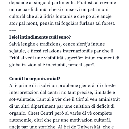
deputade ai singui dipartiments. Pluitost, al covente
un racuardi di mût che si conservi un patrimoni
culturâl che al à lidrîs lontanis e che po al è ancje
ator pal mont, pensin tai fogolârs furlans tal forest.
–––
I siei intindiments cuâi sono?
Salvâ lenghe e tradizions, cence sierâju intune
scjatule, e tiessi relazions internazionâls par che il
Friûl al vedi une visibilitât superiôr: intun moment di
globalizazion al è inevitabil, pene il sparî.
–––
Cemût lu organizaraial?
Al è prime di risolvi un probleme gjenerât di cheste
interpretazion dal centri no tant precise, limitade e
sot-valutade. Tant al è vêr che il Cirf al ven aministrât
di un altri dipartiment par une cuistion di deficit di
organic. Chest Centri però al varès di vê complete
autonomie, oltri che par une motivazion culturâl,
ancje par une storiche. Al è fi de Universitât, che e