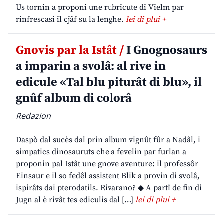
Us tornin a proponi une rubricute di Vielm par
rinfrescasi il cjâf su la lenghe.
lei di plui +
Gnovis par la Istât /
I Gnognosaurs
a imparin a svolâ: al rive in
edicule «Tal blu piturât di blu», il
gnûf album di colorâ
Redazion
Daspò dal sucès dal prin album vignût fûr a Nadâl, i
simpatics dinosauruts che a fevelin par furlan a
proponin pal Istât une gnove aventure: il professôr
Einsaur e il so fedêl assistent Blik a provin di svolâ,
ispirâts dai pterodatils. Rivarano? ◆ A partî de fin di
Jugn al è rivât tes ediculis dal […]
lei di plui +