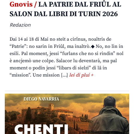
Gnovis /
LA PATRIE DAL FRIÛL AL
SALON DAL LIBRI DI TURIN 2026
Redazion
Dai 14 ai 18 di Mai no steit a cirînus, noaltris de
“Patrie”: no sarin in Friûl, ma inaltrò.◆ No, no lìn in
esili. Pal moment, jessi “furlans che no si rindin” nol
è ancjemò une colpe. Salacor lu deventarà, ma pal
moment o podin jessi “libars di sielzi” di lâ in
“mission”. Une mission […]
lei di plui +