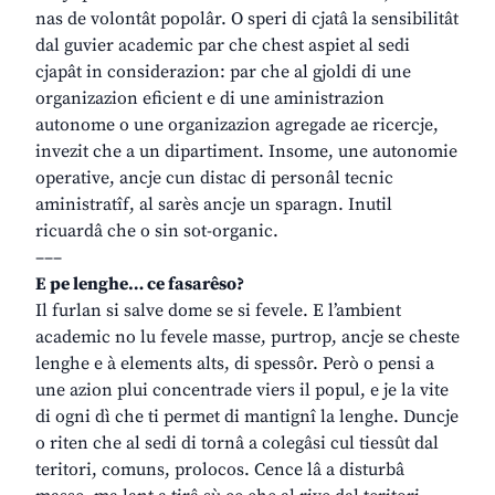
nas de volontât popolâr. O speri di cjatâ la sensibilitât
dal guvier academic par che chest aspiet al sedi
cjapât in considerazion: par che al gjoldi di une
organizazion eficient e di une aministrazion
autonome o une organizazion agregade ae ricercje,
invezit che a un dipartiment. Insome, une autonomie
operative, ancje cun distac di personâl tecnic
aministratîf, al sarès ancje un sparagn. Inutil
ricuardâ che o sin sot-organic.
–––
E pe lenghe… ce fasarêso?
Il furlan si salve dome se si fevele. E l’ambient
academic no lu fevele masse, purtrop, ancje se cheste
lenghe e à elements alts, di spessôr. Però o pensi a
une azion plui concentrade viers il popul, e je la vite
di ogni dì che ti permet di mantignî la lenghe. Duncje
o riten che al sedi di tornâ a colegâsi cul tiessût dal
teritori, comuns, prolocos. Cence lâ a disturbâ