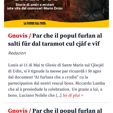
Gnovis /
Par che il popul furlan al
salti fûr dal taramot cul cjâf e vîf
Redazion
Lunis ai 11 di Mai te Glesie di Sante Marie sul Cjiscjel
di Udin, si è tignude la messe par ricuardâ i 50 agns
dal document “Ai furlans che a crodin” cu la
partecipazion dal nestri vescul bons. Riccardo Lamba
che al à presiedude la celebrazion. Un grazie a lui, a
bons. Luciano Nobile che […]
lei di plui +
Gnovis /
Par che il popul furlan al