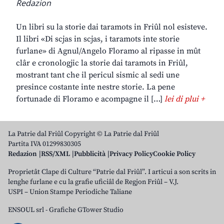
Redazion
Un libri su la storie dai taramots in Friûl nol esisteve.
Il libri «Di scjas in scjas, i taramots inte storie
furlane» di Agnul/Angelo Floramo al ripasse in mût
clâr e cronologjic la storie dai taramots in Friûl,
mostrant tant che il pericul sismic al sedi une
presince costante inte nestre storie. La pene
fortunade di Floramo e acompagne il […]
lei di plui +
La Patrie dal Friûl Copyright © La Patrie dal Friûl
Partita IVA 01299830305
Redazion
RSS/XML
Pubblicità
Privacy Policy
Cookie Policy
Proprietât Clape di Culture “Patrie dal Friûl”. I articui a son scrits in
lenghe furlane e cu la grafie uficiâl de Regjon Friûl – V.J.
USPI – Union Stampe Periodiche Taliane
ENSOUL srl
-
Grafiche GTower Studio