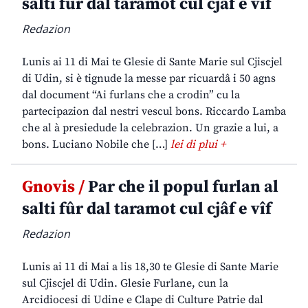
salti fûr dal taramot cul cjâf e vîf
Redazion
Lunis ai 11 di Mai te Glesie di Sante Marie sul Cjiscjel
di Udin, si è tignude la messe par ricuardâ i 50 agns
dal document “Ai furlans che a crodin” cu la
partecipazion dal nestri vescul bons. Riccardo Lamba
che al à presiedude la celebrazion. Un grazie a lui, a
bons. Luciano Nobile che […]
lei di plui +
Gnovis /
Par che il popul furlan al
salti fûr dal taramot cul cjâf e vîf
Redazion
Lunis ai 11 di Mai a lis 18,30 te Glesie di Sante Marie
sul Cjiscjel di Udin. Glesie Furlane, cun la
Arcidiocesi di Udine e Clape di Culture Patrie dal