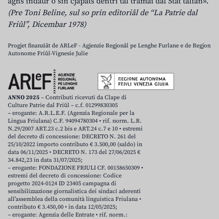
agns indaûr o sin cjapâts dentri tal tramai dal Stât talian».
(Pre Toni Beline, sul so prin editoriâl de “La Patrie dal
Friûl”, Dicembar 1978)
Progjet finanziât de ARLeF - Agjenzie Regjonâl pe Lenghe Furlane e de Regjon
Autonome Friûl-Vignesie Julie
ANNO 2025
– Contributi ricevuti da Clape di
Culture Patrie dal Friûl – c.f. 01299830305
– erogante: A.R.L.E.F. (Agenzia Regionale per la
Lingua Friulana) C.F. 94094780304 • rif. norm. L.R.
N.29/2007 ART.23 c.2 bis e ART.24 c.7 e 10 • estremi
del decreto di concessione: DECRETO N. 261 del
25/10/2022 importo contributo € 3.500,00 (saldo) in
data 06/11/2025 • DECRETO N. 173 del 27/06/2025 €
34.842,23 in data 31/07/2025;
– erogante: FONDAZIONE FRIULI CF. 00158650309 •
estremi del decreto di concessione: Codice
progetto 2024-0124 ID 23405 campagna di
sensibilizzazione giornalistica dei sindaci aderenti
all’assemblea della comunità linguistica Friulana •
contributo € 3.450,00 • in data 12/05/2025;
– erogante: Agenzia delle Entrate • rif. norm.: