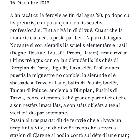
16 Dicembre 2013
A àn tacât cu la ferovie ae fin dai agns ’60, po dopo cu
lis preturis, e dopo ancjemò cu lis scuelis
professionâls. Fint a rivâ in dì di vuê. Cuant che la
manarie e à tacât a pestâ par ben. A partî dai agns
Novante si son sieradis lis scuelis elementârs e i asîi
(Dogne, Resiute, Liussûl, Preon, Raviei), fint a rivâ ai
ultims trê agns con ca ian distudât lis lûs chês di
Dimplan di Darte, Rigulât, Ravasclêt. PasSant aes
puestis la mignestre no cambie, la sierande si è
sbassade a Trave di Lauc, Salin di Paulâr, Soclêf,
Tamau di Paluce, ancjemò a Dimplan, Fusinis di
Tarvis, cence dismenteâ chê grande part di chei che
a son restâts imaculâts, a son stâts obleâts a tegni
viert trê dîs par setemane.
Passìn ai traspuarts: dit de ferovie che e rivave un
timp fint a Vile, in dì di vuê i trens che a rivin a
stazion di Cjargne si podin contâ sui dêts di une man;