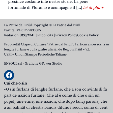
presince costante inte nestre storie. La pene
fortunade di Floramo e acompagne il […]
lei di plui +
La Patrie dal Friûl Copyright © La Patrie dal Friûl
Partita IVA 01299830305
Redazion
RSS/XML
Pubblicità
Privacy Policy
Cookie Policy
Proprietât Clape di Culture “Patrie dal Friûl”. I articui a son scrits in
lenghe furlane e cu la grafie uficiâl de Regjon Friûl – V.J.
USPI – Union Stampe Periodiche Taliane
ENSOUL srl
-
Grafiche GTower Studio
Cui che o sin
«O sin furlans di lenghe furlane, che a son convints di fâ
part de nazion furlane. Che al è come dî che o sin un
popul, une etnie, une nazion, che dopo tancj parons, che
a àn balinât di chestis bandis dilunc i secui, cumò di cent