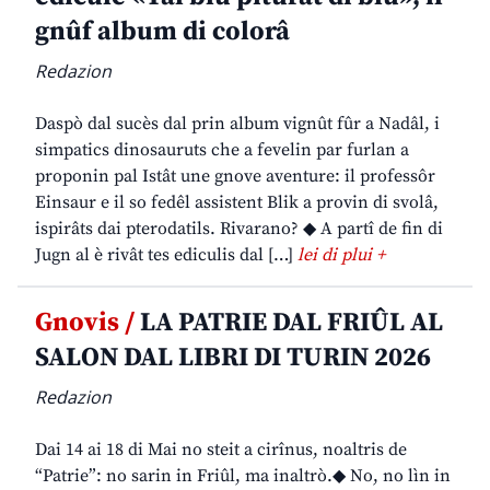
gnûf album di colorâ
Redazion
Daspò dal sucès dal prin album vignût fûr a Nadâl, i
simpatics dinosauruts che a fevelin par furlan a
proponin pal Istât une gnove aventure: il professôr
Einsaur e il so fedêl assistent Blik a provin di svolâ,
ispirâts dai pterodatils. Rivarano? ◆ A partî de fin di
Jugn al è rivât tes ediculis dal […]
lei di plui +
Gnovis /
LA PATRIE DAL FRIÛL AL
SALON DAL LIBRI DI TURIN 2026
Redazion
Dai 14 ai 18 di Mai no steit a cirînus, noaltris de
“Patrie”: no sarin in Friûl, ma inaltrò.◆ No, no lìn in