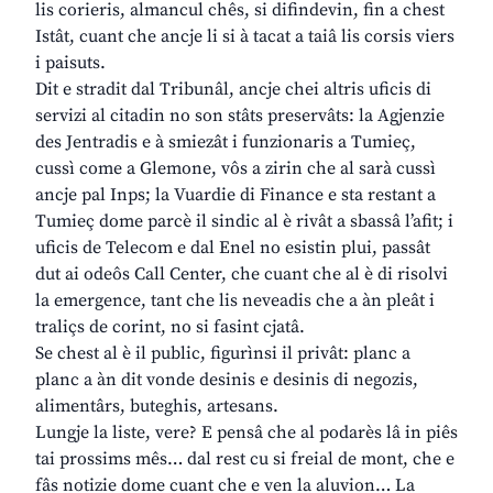
lis corieris, almancul chês, si difindevin, fin a chest
Istât, cuant che ancje li si à tacat a taiâ lis corsis viers
i paisuts.
Dit e stradit dal Tribunâl, ancje chei altris uficis di
servizi al citadin no son stâts preservâts: la Agjenzie
des Jentradis e à smiezât i funzionaris a Tumieç,
cussì come a Glemone, vôs a zirin che al sarà cussì
ancje pal Inps; la Vuardie di Finance e sta restant a
Tumieç dome parcè il sindic al è rivât a sbassâ l’afit; i
uficis de Telecom e dal Enel no esistin plui, passât
dut ai odeôs Call Center, che cuant che al è di risolvi
la emergence, tant che lis neveadis che a àn pleât i
traliçs de corint, no si fasint cjatâ.
Se chest al è il public, figurìnsi il privât: planc a
planc a àn dit vonde desinis e desinis di negozis,
alimentârs, buteghis, artesans.
Lungje la liste, vere? E pensâ che al podarès lâ in piês
tai prossims mês… dal rest cu si freial de mont, che e
fâs notizie dome cuant che e ven la aluvion… La