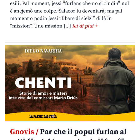
esili. Pal moment, jessi “furlans che no si rindin” nol
è ancjemò une colpe. Salacor lu deventarà, ma pal
moment o podin jessi “libars di sielzi” di lâ in
“mission”. Une mission […]
lei di plui +
Gnovis /
Par che il popul furlan al