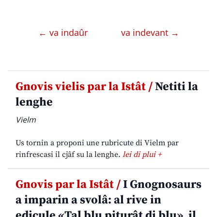
← va indaûr
va indevant →
Gnovis vielis par la Istât /
Netiti la
lenghe
Vielm
Us tornin a proponi une rubricute di Vielm par
rinfrescasi il cjâf su la lenghe.
lei di plui +
Gnovis par la Istât /
I Gnognosaurs
a imparin a svolâ: al rive in
edicule «Tal blu piturât di blu», il