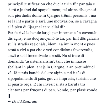
principâl justificazion che ducj a tirin fûr par taiâ e
sierâ e je chel dal spopolament, tai ultins dîs agns si
son pierdudis dome in Cjargne trêmil personis.. ma
se la int e partìs e sarà une motivazion, se a Tavagna
al è plen di Cjargnei ce vuelial dî?
Par fa rivâ la bande largje par internet a àn coventât
dîs agns, e no ducj ancjemò le àn, par finî dôs galariis
su lis stradis regjonâls, idem. La int in mont e pues
restâ a vivi a pat che e veti condizions favorevulis,
anzit e sedi incentivade a restâ. No si trate di
domandâ “assistenzialisim”, tant che in masse
sbaliant in plen, ancje in Cjargne, a àn pretindût di
vê. Di tantis bandis dal arc alpin a ‘nd è câs di
ripopolaments di paîs, gnovis impresis, turisim che
al puarte bêçs. E chi invezit si stâ a barufâ tra
cjantons par fruçons di pan. Vonde, par plasê vonde.
❚
✒ David Zanirato