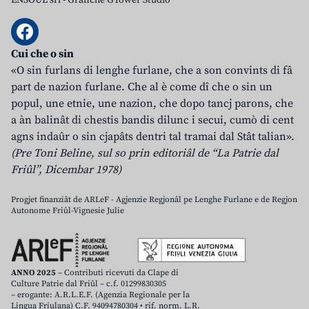
ENSOUL srl
-
Grafiche GTower Studio
Cui che o sin
«O sin furlans di lenghe furlane, che a son convints di fâ
part de nazion furlane. Che al è come dî che o sin un
popul, une etnie, une nazion, che dopo tancj parons, che
a àn balinât di chestis bandis dilunc i secui, cumò di cent
agns indaûr o sin cjapâts dentri tal tramai dal Stât talian».
(Pre Toni Beline, sul so prin editoriâl de “La Patrie dal
Friûl”, Dicembar 1978)
Progjet finanziât de ARLeF - Agjenzie Regjonâl pe Lenghe Furlane e de Regjon
Autonome Friûl-Vignesie Julie
ANNO 2025
– Contributi ricevuti da Clape di
Culture Patrie dal Friûl – c.f. 01299830305
– erogante: A.R.L.E.F. (Agenzia Regionale per la
Lingua Friulana) C.F. 94094780304 • rif. norm. L.R.