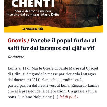
Gnovis /
Par che il popul furlan al
salti fûr dal taramot cul cjâf e vîf
Redazion
Lunis ai 11 di Mai te Glesie di Sante Marie sul Cjiscjel
di Udin, si è tignude la messe par ricuardâ i 50 agns
dal document “Ai furlans che a crodin” cu la
partecipazion dal nestri vescul bons. Riccardo Lamba
che al à presiedude la celebrazion. Un grazie a lui, a
bons. Luciano Nobile che […]
lei di plui +