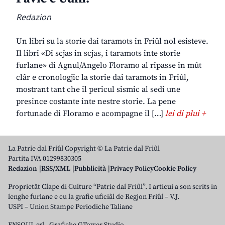
Redazion
Un libri su la storie dai taramots in Friûl nol esisteve.
Il libri «Di scjas in scjas, i taramots inte storie
furlane» di Agnul/Angelo Floramo al ripasse in mût
clâr e cronologjic la storie dai taramots in Friûl,
mostrant tant che il pericul sismic al sedi une
presince costante inte nestre storie. La pene
fortunade di Floramo e acompagne il […]
lei di plui +
La Patrie dal Friûl Copyright © La Patrie dal Friûl
Partita IVA 01299830305
Redazion
RSS/XML
Pubblicità
Privacy Policy
Cookie Policy
Proprietât Clape di Culture “Patrie dal Friûl”. I articui a son scrits in
lenghe furlane e cu la grafie uficiâl de Regjon Friûl – V.J.
USPI – Union Stampe Periodiche Taliane