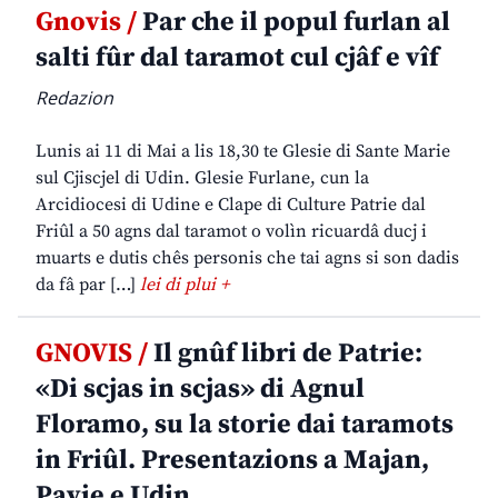
Gnovis /
Par che il popul furlan al
salti fûr dal taramot cul cjâf e vîf
Redazion
Lunis ai 11 di Mai a lis 18,30 te Glesie di Sante Marie
sul Cjiscjel di Udin. Glesie Furlane, cun la
Arcidiocesi di Udine e Clape di Culture Patrie dal
Friûl a 50 agns dal taramot o volìn ricuardâ ducj i
muarts e dutis chês personis che tai agns si son dadis
da fâ par […]
lei di plui +
GNOVIS /
Il gnûf libri de Patrie:
«Di scjas in scjas» di Agnul
Floramo, su la storie dai taramots
in Friûl. Presentazions a Majan,
Pavie e Udin.