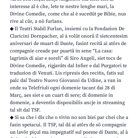
interesse al è che, lete te nestre lenghe mari, la
Divine Comedie, come che al è sucedût pe Bibie, nus
rive al cûr, a nô furlans.
◆ Il Teatri Stabil Furlan, insiemi cu la Fondazion De
Claricini Dornpacher, al à volût onorâ il sietcentesim
aniversari de muart di Dante, fasint recitâ ai atôrs de
compagnie creade par puartâ in sene “La casa:
lagrimis di aiar e soreli” di Siro Angeli, siet tocs de
Divine Comedie, rigjavâts dal Infier e dal Purgatori te
traduzion di Venuti. Lis ripresis des recitis, fatis sul
palc dal Teatro Nuovo Giovanni da Udine, a van in
onde su Telefriuli ogni domenie tacant dai 28 di
Març, aes siet e un cuart di sere; di domenie in
domenie, a deventin disponibilis ancje in streaming
tal sît dal TSF.
◆ Si sa che i dîs che o vivìn no son biei par chei che a
fasin spetacui. Il TSF, tal dâ ai atôrs de sô compagnie
un lavôr piçul ma impegnatîf sul poeme di Dante, al à