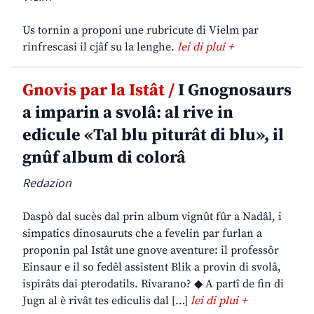
Us tornin a proponi une rubricute di Vielm par
rinfrescasi il cjâf su la lenghe.
lei di plui +
Gnovis par la Istât /
I Gnognosaurs
a imparin a svolâ: al rive in
edicule «Tal blu piturât di blu», il
gnûf album di colorâ
Redazion
Daspò dal sucès dal prin album vignût fûr a Nadâl, i
simpatics dinosauruts che a fevelin par furlan a
proponin pal Istât une gnove aventure: il professôr
Einsaur e il so fedêl assistent Blik a provin di svolâ,
ispirâts dai pterodatils. Rivarano? ◆ A partî de fin di
Jugn al è rivât tes ediculis dal […]
lei di plui +