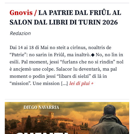
Gnovis /
LA PATRIE DAL FRIÛL AL
SALON DAL LIBRI DI TURIN 2026
Redazion
Dai 14 ai 18 di Mai no steit a cirînus, noaltris de
“Patrie”: no sarin in Friûl, ma inaltrò.◆ No, no lìn in
esili. Pal moment, jessi “furlans che no si rindin” nol
è ancjemò une colpe. Salacor lu deventarà, ma pal
moment o podin jessi “libars di sielzi” di lâ in
“mission”. Une mission […]
lei di plui +