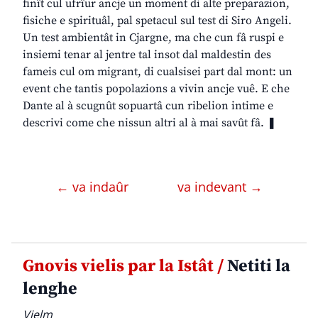
finît cul ufrîur ancje un moment di alte preparazion,
fisiche e spirituâl, pal spetacul sul test di Siro Angeli.
Un test ambientât in Cjargne, ma che cun fâ ruspi e
insiemi tenar al jentre tal insot dal maldestin des
fameis cul om migrant, di cualsisei part dal mont: un
event che tantis popolazions a vivin ancje vuê. E che
Dante al à scugnût sopuartâ cun ribelion intime e
descrivi come che nissun altri al à mai savût fâ. ❚
← va indaûr
va indevant →
Gnovis vielis par la Istât /
Netiti la
lenghe
Vielm