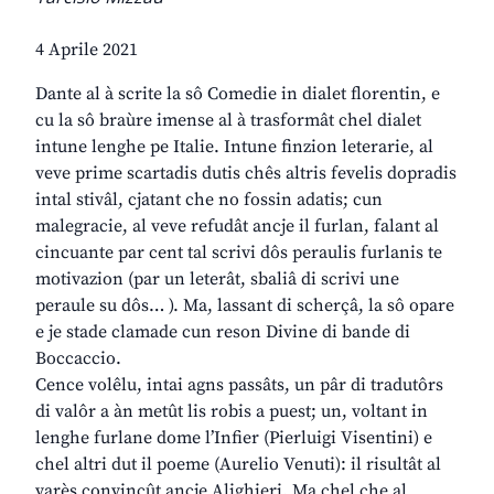
4 Aprile 2021
Dante al à scrite la sô Comedie in dialet florentin, e
cu la sô braùre imense al à trasformât chel dialet
intune lenghe pe Italie. Intune finzion leterarie, al
veve prime scartadis dutis chês altris fevelis dopradis
intal stivâl, cjatant che no fossin adatis; cun
malegracie, al veve refudât ancje il furlan, falant al
cincuante par cent tal scrivi dôs peraulis furlanis te
motivazion (par un leterât, sbaliâ di scrivi une
peraule su dôs… ). Ma, lassant di scherçâ, la sô opare
e je stade clamade cun reson Divine di bande di
Boccaccio.
Cence volêlu, intai agns passâts, un pâr di tradutôrs
di valôr a àn metût lis robis a puest; un, voltant in
lenghe furlane dome l’Infier (Pierluigi Visentini) e
chel altri dut il poeme (Aurelio Venuti): il risultât al
varès convinçût ancje Alighieri. Ma chel che al