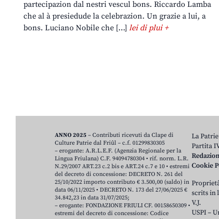
partecipazion dal nestri vescul bons. Riccardo Lamba
che al à presiedude la celebrazion. Un grazie a lui, a
bons. Luciano Nobile che […]
lei di plui +
ANNO 2025
– Contributi ricevuti da Clape di
La Patrie
Culture Patrie dal Friûl – c.f. 01299830305
Partita 
– erogante: A.R.L.E.F. (Agenzia Regionale per la
Redazio
Lingua Friulana) C.F. 94094780304 • rif. norm. L.R.
Cookie P
N.29/2007 ART.23 c.2 bis e ART.24 c.7 e 10 • estremi
del decreto di concessione: DECRETO N. 261 del
25/10/2022 importo contributo € 3.500,00 (saldo) in
Proprietâ
data 06/11/2025 • DECRETO N. 173 del 27/06/2025 €
scrits in
34.842,23 in data 31/07/2025;
V.J.
– erogante: FONDAZIONE FRIULI CF. 00158650309 •
USPI – U
estremi del decreto di concessione: Codice