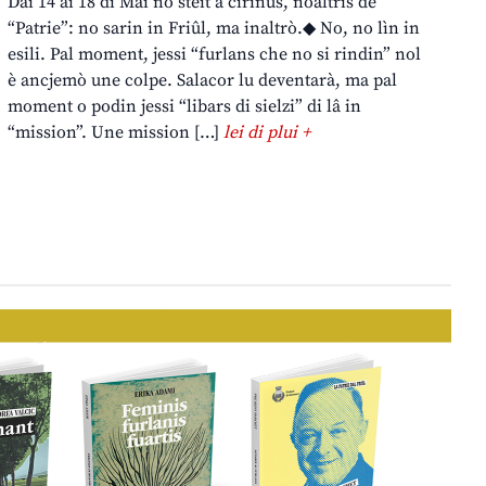
Dai 14 ai 18 di Mai no steit a cirînus, noaltris de
“Patrie”: no sarin in Friûl, ma inaltrò.◆ No, no lìn in
esili. Pal moment, jessi “furlans che no si rindin” nol
è ancjemò une colpe. Salacor lu deventarà, ma pal
moment o podin jessi “libars di sielzi” di lâ in
“mission”. Une mission […]
lei di plui +