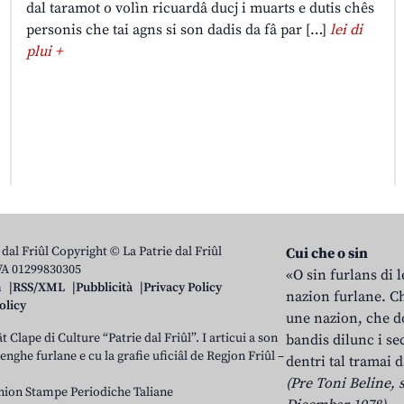
dal taramot o volìn ricuardâ ducj i muarts e dutis chês
personis che tai agns si son dadis da fâ par […]
lei di
plui +
 dal Friûl Copyright © La Patrie dal Friûl
Cui che o sin
IVA 01299830305
«O sin furlans di 
n
RSS/XML
Pubblicità
Privacy Policy
nazion furlane. Ch
olicy
une nazion, che do
t Clape di Culture “Patrie dal Friûl”. I articui a son
bandis dilunc i se
 lenghe furlane e cu la grafie uficiâl de Regjon Friûl –
dentri tal tramai d
(Pre Toni Beline, s
nion Stampe Periodiche Taliane