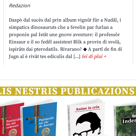
Redazion
Daspò dal sucès dal prin album vignût fûr a Nadâl, i
simpatics dinosauruts che a fevelin par furlan a
proponin pal Istât une gnove aventure: il professôr
Einsaur e il so fedêl assistent Blik a provin di svolâ,
ispirâts dai pterodatils. Rivarano? ◆ A partî de fin di
Jugn al è rivât tes ediculis dal […]
lei di plui +