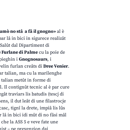
Cumò no stâ a fâ il gnogno»
al è
par lâ in bici in sigurece realizât
Salût dal Dipartiment di
e Furlane di Palme
cu la poie de
spieghin i
Gnognosaurs
, i
elin furlan creâts di
Dree Venier
.
par talian, ma cu la marilenghe
 talian metût in forme di
l. Il contignût tecnic al è par cure
gât traviars lis batudis (tescj di
ssens, il dut leât di une filastrocje
 casc, tignî la drete, impiâ lis lûs
ar lâ in bici idi mût di no fâsi mâl
 che la ASS 5 e veve fate une
ist – pe prevenzion dai