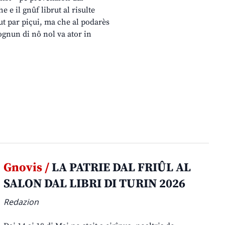
 e il gnûf librut al risulte
rut par piçui, ma che al podarès
 ognun di nô nol va ator in
Gnovis /
LA PATRIE DAL FRIÛL AL
SALON DAL LIBRI DI TURIN 2026
Redazion