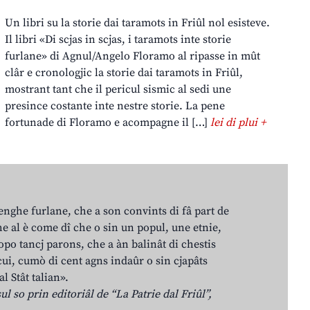
Un libri su la storie dai taramots in Friûl nol esisteve.
Il libri «Di scjas in scjas, i taramots inte storie
furlane» di Agnul/Angelo Floramo al ripasse in mût
clâr e cronologjic la storie dai taramots in Friûl,
mostrant tant che il pericul sismic al sedi une
presince costante inte nestre storie. La pene
fortunade di Floramo e acompagne il […]
lei di plui +
lenghe furlane, che a son convints di fâ part de
e al è come dî che o sin un popul, une etnie,
po tancj parons, che a àn balinât di chestis
cui, cumò di cent agns indaûr o sin cjapâts
al Stât talian».
ul so prin editoriâl de “La Patrie dal Friûl”,