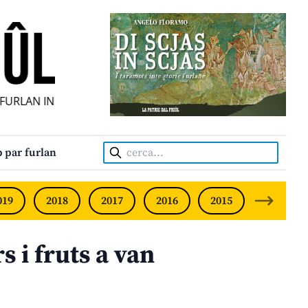
RLAN INDIPENDENT • INDEPENDENT FRIULIAN MONTHLY • 
Cerca:
 par furlan
019
2018
2017
2016
2015
2014
s i fruts a van