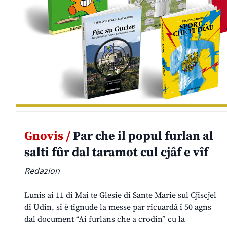
Gnovis /
Par che il popul furlan al
salti fûr dal taramot cul cjâf e vîf
Redazion
Lunis ai 11 di Mai te Glesie di Sante Marie sul Cjiscjel
di Udin, si è tignude la messe par ricuardâ i 50 agns
dal document “Ai furlans che a crodin” cu la