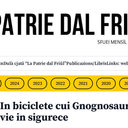
SFUEI MENSÎL FU
in
Dulà cjatâ “La Patrie dal Friûl”
Publicazions/Libris
Links: web
2024
2023
2022
2021
2020
2
In biciclete cui Gnognosaur
vie in sigurece