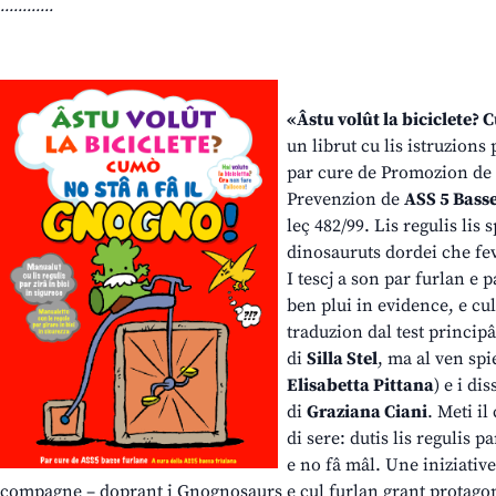
............
«Âstu volût la biciclete? 
un librut cu lis istruzions 
par cure de Promozion de 
Prevenzion de
ASS 5 Bass
leç 482/99. Lis regulis lis 
dinosauruts dordei che fev
I tescj a son par furlan e 
ben plui in evidence, e cul
traduzion dal test principâ
di
Silla Stel
, ma al ven spie
Elisabetta Pittana
) e i di
di
Graziana Ciani
. Meti il
di sere: dutis lis regulis p
e no fâ mâl. Une iniziative
compagne – doprant i Gnognosaurs e cul furlan grant protagon