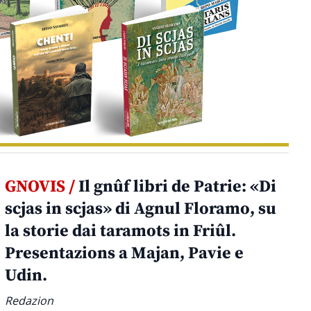
GNOVIS /
Il gnûf libri de Patrie: «Di
scjas in scjas» di Agnul Floramo, su
la storie dai taramots in Friûl.
Presentazions a Majan, Pavie e
Udin.
Redazion