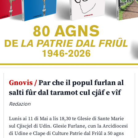
Gnovis /
Par che il popul furlan al
salti fûr dal taramot cul cjâf e vîf
Redazion
Lunis ai 11 di Mai a lis 18,30 te Glesie di Sante Marie
sul Cjiscjel di Udin. Glesie Furlane, cun la Arcidiocesi
di Udine e Clape di Culture Patrie dal Friûl a 50 agns