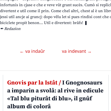
infortunis in cjase e che e veve vût grant sucès. Cumò si repliche
divertent e util come il prin. Come chel altri, chest al è un lib
jessi util ancje ai grancj: dopo vêlu let si pues rindisi cont che
biciclete propit benon… Util e divertent: brâfs! ❚
✒ Redazion
← va indaûr
va indevant →
Gnovis par la Istât /
I Gnognosaurs
a imparin a svolâ: al rive in edicule
«Tal blu piturât di blu», il gnûf
album di colorâ