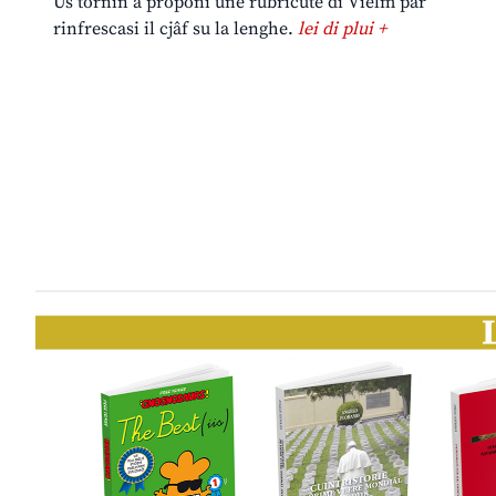
Us tornin a proponi une rubricute di Vielm par
rinfrescasi il cjâf su la lenghe.
lei di plui +