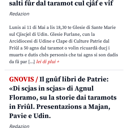
salti fûr dal taramot cul cjâf e vîf
Redazion
Lunis ai 11 di Mai a lis 18,30 te Glesie di Sante Marie
sul Cjiscjel di Udin. Glesie Furlane, cun la
Arcidiocesi di Udine e Clape di Culture Patrie dal
Friûl a 50 agns dal taramot o volìn ricuardâ ducj i
muarts e dutis chês personis che tai agns si son dadis
da fâ par […]
lei di plui +
GNOVIS /
Il gnûf libri de Patrie:
«Di scjas in scjas» di Agnul
Floramo, su la storie dai taramots
in Friûl. Presentazions a Majan,
Pavie e Udin.
Redazion