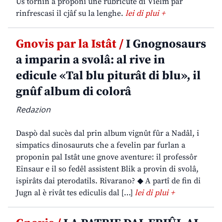
Us tornin a proponi une rubricute di Vielm par
rinfrescasi il cjâf su la lenghe.
lei di plui +
Gnovis par la Istât /
I Gnognosaurs
a imparin a svolâ: al rive in
edicule «Tal blu piturât di blu», il
gnûf album di colorâ
Redazion
Daspò dal sucès dal prin album vignût fûr a Nadâl, i
simpatics dinosauruts che a fevelin par furlan a
proponin pal Istât une gnove aventure: il professôr
Einsaur e il so fedêl assistent Blik a provin di svolâ,
ispirâts dai pterodatils. Rivarano? ◆ A partî de fin di
Jugn al è rivât tes ediculis dal […]
lei di plui +