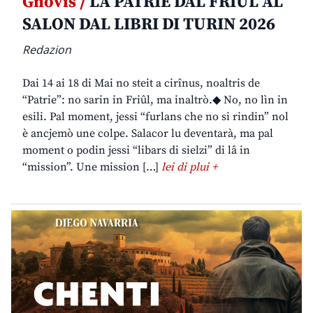
Gnovis /
LA PATRIE DAL FRIÛL AL
SALON DAL LIBRI DI TURIN 2026
Redazion
Dai 14 ai 18 di Mai no steit a cirînus, noaltris de
“Patrie”: no sarin in Friûl, ma inaltrò.◆ No, no lìn in
esili. Pal moment, jessi “furlans che no si rindin” nol
è ancjemò une colpe. Salacor lu deventarà, ma pal
moment o podin jessi “libars di sielzi” di lâ in
“mission”. Une mission […]
lei di plui +