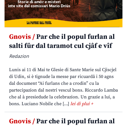
Gnovis /
Par che il popul furlan al
salti fûr dal taramot cul cjâf e vîf
Redazion
Lunis ai 11 di Mai te Glesie di Sante Marie sul Cjiscjel
di Udin, si è tignude la messe par ricuardâ i 50 agns
dal document “Ai furlans che a crodin” cu la
partecipazion dal nestri vescul bons. Riccardo Lamba
che al à presiedude la celebrazion. Un grazie a lui, a
bons. Luciano Nobile che […]
lei di plui +
Gnovis /
Par che il popul furlan al