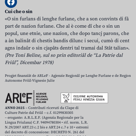
Cui che o sin
«O sin furlans di lenghe furlane, che a son convints di fâ
part de nazion furlane. Che al è come dî che o sin un
popul, une etnie, une nazion, che dopo tancj parons, che
a àn balinât di chestis bandis dilunc i secui, cumò di cent
agns indaûr o sin cjapâts dentri tal tramai dal Stât talian».
(Pre Toni Beline, sul so prin editoriâl de “La Patrie dal
Friûl”, Dicembar 1978)
Progjet finanziât de ARLeF - Agjenzie Regjonâl pe Lenghe Furlane e de Regjon
Autonome Friûl-Vignesie Julie
ANNO 2025
– Contributi ricevuti da Clape di
Culture Patrie dal Friûl – c.f. 01299830305
– erogante: A.R.L.E.F. (Agenzia Regionale per la
Lingua Friulana) C.F. 94094780304 • rif. norm. L.R.
N.29/2007 ART.23 c.2 bis e ART.24 c.7 e 10 • estremi
del decreto di concessione: DECRETO N. 261 del