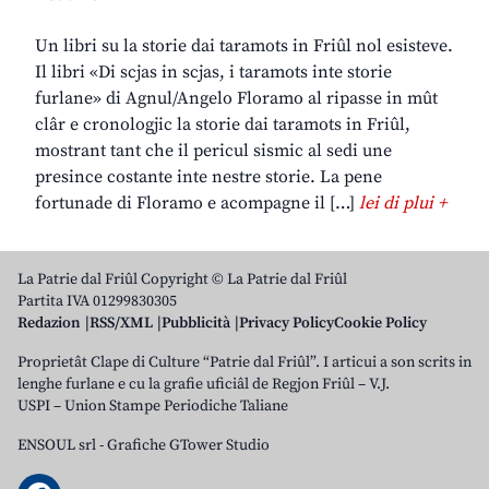
Un libri su la storie dai taramots in Friûl nol esisteve.
Il libri «Di scjas in scjas, i taramots inte storie
furlane» di Agnul/Angelo Floramo al ripasse in mût
clâr e cronologjic la storie dai taramots in Friûl,
mostrant tant che il pericul sismic al sedi une
presince costante inte nestre storie. La pene
fortunade di Floramo e acompagne il […]
lei di plui +
La Patrie dal Friûl Copyright © La Patrie dal Friûl
Partita IVA 01299830305
Redazion
RSS/XML
Pubblicità
Privacy Policy
Cookie Policy
Proprietât Clape di Culture “Patrie dal Friûl”. I articui a son scrits in
lenghe furlane e cu la grafie uficiâl de Regjon Friûl – V.J.
USPI – Union Stampe Periodiche Taliane
ENSOUL srl
-
Grafiche GTower Studio