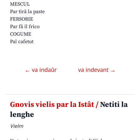
MESCUL
Par tirâ la paste
FERSORIE
Par fâ il frico
COGUME
Pal cafetut
← va indaûr
va indevant →
Gnovis vielis par la Istât /
Netiti la
lenghe
Vielm