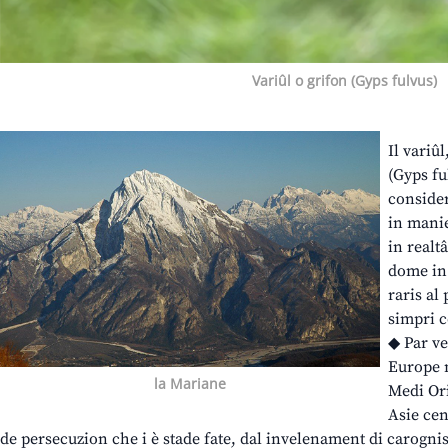
Variûl o grifon (Gyps fulvus)
Il variû
(Gyps fu
consider
in manie
in realt
dome in
raris al
simpri c
◆ Par ve
Europe m
la Mariane
Medi Ori
Asie cen
de persecuzion che i è stade fate, dal invelenament di carogni