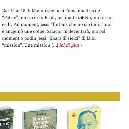
Dai 14 ai 18 di Mai no steit a cirînus, noaltris de
“Patrie”: no sarin in Friûl, ma inaltrò.◆ No, no lìn in
esili. Pal moment, jessi “furlans che no si rindin” nol
è ancjemò une colpe. Salacor lu deventarà, ma pal
moment o podin jessi “libars di sielzi” di lâ in
“mission”. Une mission […]
lei di plui +