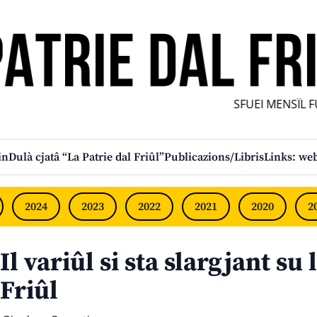
SFUEI MENSÎL FURLA
in
Dulà cjatâ “La Patrie dal Friûl”
Publicazions/Libris
Links: web
2024
2023
2022
2021
2020
2
Il variûl si sta slargjant su
Friûl