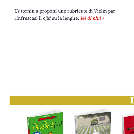
Us tornin a proponi une rubricute di Vielm par
rinfrescasi il cjâf su la lenghe.
lei di plui +