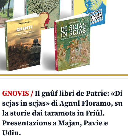
GNOVIS /
Il gnûf libri de Patrie: «Di
scjas in scjas» di Agnul Floramo, su
la storie dai taramots in Friûl.
Presentazions a Majan, Pavie e
Udin.