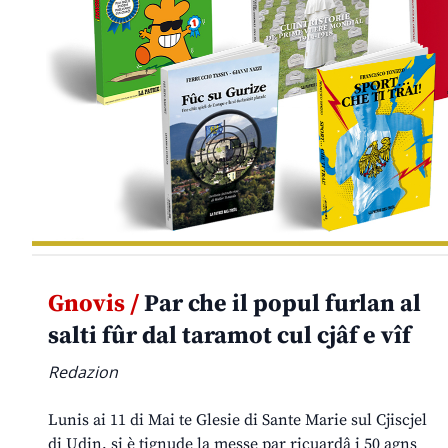
Gnovis /
Par che il popul furlan al
salti fûr dal taramot cul cjâf e vîf
Redazion
Lunis ai 11 di Mai te Glesie di Sante Marie sul Cjiscjel
di Udin, si è tignude la messe par ricuardâ i 50 agns