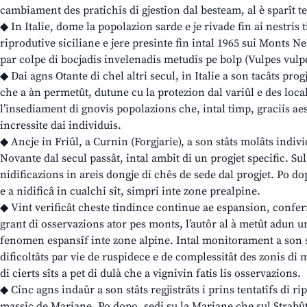
cambiament des pratichis di gjestion dal besteam, al è sparît te 
◆ In Italie, dome la popolazion sarde e je rivade fin ai nestris 
riprodutive siciliane e jere presinte fin intal 1965 sui Monts Neb
par colpe di bocjadis invelenadis metudis pe bolp (Vulpes vulpe
◆ Dai agns Otante di chel altri secul, in Italie a son tacâts pro
che a àn permetût, dutune cu la protezion dal variûl e des local
l’insediament di gnovis popolazions che, intal timp, graciis aes
incressite dai individuis.
◆ Ancje in Friûl, a Curnin (Forgjarie), a son stâts molâts indiv
Novante dal secul passât, intal ambit di un progjet specific. Sul
nidificazions in areis dongje di chês de sede dal progjet. Po dopo
e a nidificâ in cualchi sît, simpri inte zone prealpine.
◆ Vint verificât cheste tindince continue ae espansion, conf
grant di osservazions ator pes monts, l’autôr al à metût adun un
fenomen espansîf inte zone alpine. Intal monitorament a son st
dificoltâts par vie de ruspidece e de complessitât des zonis di 
di cierts sîts a pet di dulà che a vignivin fatis lis osservazions.
◆ Cinc agns indaûr a son stâts regjistrâts i prins tentatîfs di ri
massiç de Mariane. Po dopo, sedi su la Mariane che sul Strabût 