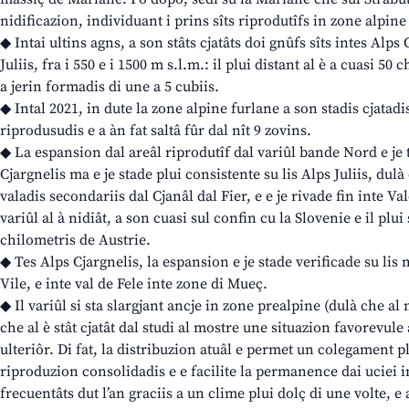
nidificazion, individuant i prins sîts riprodutîfs in zone alpine
◆ Intai ultins agns, a son stâts cjatâts doi gnûfs sîts intes Alps 
Juliis, fra i 550 e i 1500 m s.l.m.: il plui distant al è a cuasi 50
a jerin formadis di une a 5 cubiis.
◆ Intal 2021, in dute la zone alpine furlane a son stadis cjatadis
riprodusudis e a àn fat saltâ fûr dal nît 9 zovins.
◆ La espansion dal areâl riprodutîf dal variûl bande Nord e je 
Cjargnelis ma e je stade plui consistente su lis Alps Juliis, dulà
valadis secondariis dal Cjanâl dal Fier, e e je rivade fin inte Val
variûl al à nidiât, a son cuasi sul confin cu la Slovenie e il plui
chilometris de Austrie.
◆ Tes Alps Cjargnelis, la espansion e je stade verificade su lis
Vile, e inte val de Fele inte zone di Mueç.
◆ Il variûl si sta slargjant ancje in zone prealpine (dulà che al 
che al è stât cjatât dal studi al mostre une situazion favorevul
ulteriôr. Di fat, la distribuzion atuâl e permet un colegament plu
riproduzion consolidadis e e facilite la permanence dai uciei i
frecuentâts dut l’an graciis a un clime plui dolç di une volte, 