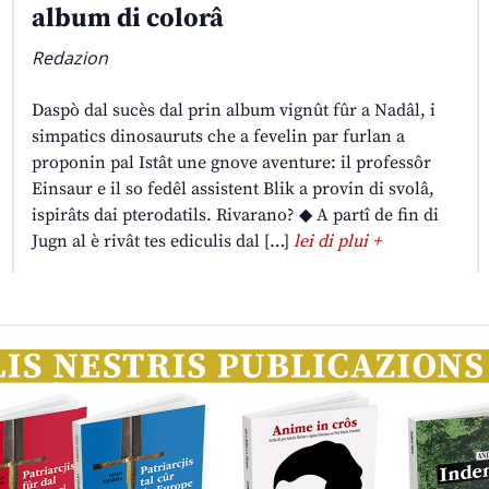
album di colorâ
Redazion
Daspò dal sucès dal prin album vignût fûr a Nadâl, i
simpatics dinosauruts che a fevelin par furlan a
proponin pal Istât une gnove aventure: il professôr
Einsaur e il so fedêl assistent Blik a provin di svolâ,
ispirâts dai pterodatils. Rivarano? ◆ A partî de fin di
Jugn al è rivât tes ediculis dal […]
lei di plui +