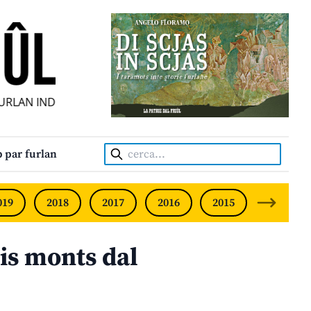
N INDIPENDENT • INDEPENDENT FRIULIAN MONTHLY • NEO
Cerca:
 par furlan
019
2018
2017
2016
2015
2014
 lis monts dal