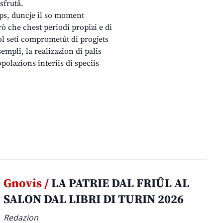
sfrutâ.
lps, duncje il so moment
ò che chest periodi propizi e di
nol seti comprometût di progjets
empli, la realizazion di palis
opolazions interiis di speciis
Gnovis /
LA PATRIE DAL FRIÛL AL
SALON DAL LIBRI DI TURIN 2026
Redazion