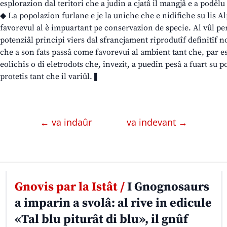
esplorazion dal teritori che a judin a cjatâ il mangjâ e a podêlu 
◆ La popolazion furlane e je la uniche che e nidifiche su lis A
favorevul al è impuartant pe conservazion de specie. Al vûl per
potenziâl principi viers dal sfrancjament riprodutîf definitîf 
che a son fats passâ come favorevui al ambient tant che, par es
eolichis o di eletrodots che, invezit, a puedin pesâ a fuart su p
protetis tant che il variûl.❚
← va indaûr
va indevant →
Gnovis par la Istât /
I Gnognosaurs
a imparin a svolâ: al rive in edicule
«Tal blu piturât di blu», il gnûf