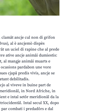
l, clamât ancje cul non di grifon
lvus), al è ancjemò dispès
ât un uciel di rapine che al prede
re ative ancje animâi dumiestis:
ât, al mangje animâi muarts e
 ocasions pardabon une vore
 pues cjapâ predis vivis, ancje se
etant debilitadis.
cjo al viveve in buine part de
eridionâl, in Nord Afriche, in
ent e intal setôr meridionâl da la
triocidentâl. Intal secul XX, dopo
s par combati i predadôrs e dal