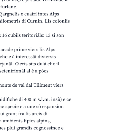
 furlane.
Cjargnelis e cuatri intes Alps
 chilometris di Curnin. Lis coloniis
 16 cubiis teritoriâls: 13 si son
tacade prime viers lis Alps
 che e à interessât diviersis
cjanâl. Cierts sîts dulà che il
 setentrionâl al è a pôcs
 monts de val dal Tiliment viers
nidifiche di 400 m s.l.m. insù) e ce
e ae specie e a une sô espansion
i grant fra lis areis di
n ambients tipics alpins,
e aes plui grandis cognossince e