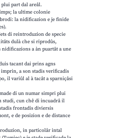
plui part dal areâl.
timps; la ultime colonie
rodi: la nidificazion e je finide
s).
gjets di reintroduzion de specie
itâts dulà che si riprodûs,
 nidificazions a àn puartât a une
iduis tacant dai prins agns
 imprin, a son stadis verificadis
, il variûl al à tacât a sparniçâsi
ermade di un numar simpri plui
 studi, cun chê di incuadrâ il
adis frontadis diviersis
mont, e de posizion e de distance
produzion, in particolâr intal
(Tumieç) e je stade verificade la