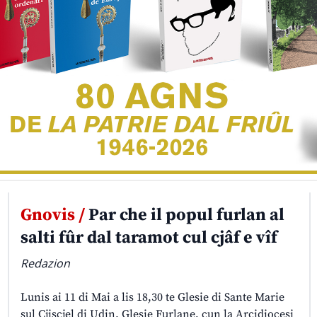
Gnovis /
Par che il popul furlan al
salti fûr dal taramot cul cjâf e vîf
Redazion
Lunis ai 11 di Mai a lis 18,30 te Glesie di Sante Marie
sul Cjiscjel di Udin. Glesie Furlane, cun la Arcidiocesi