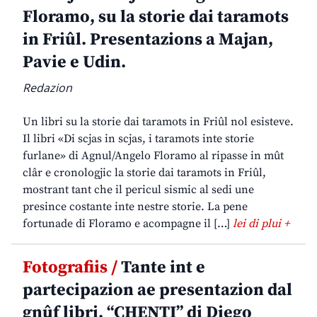
Floramo, su la storie dai taramots
in Friûl. Presentazions a Majan,
Pavie e Udin.
Redazion
Un libri su la storie dai taramots in Friûl nol esisteve.
Il libri «Di scjas in scjas, i taramots inte storie
furlane» di Agnul/Angelo Floramo al ripasse in mût
clâr e cronologjic la storie dai taramots in Friûl,
mostrant tant che il pericul sismic al sedi une
presince costante inte nestre storie. La pene
fortunade di Floramo e acompagne il […]
lei di plui +
Fotografiis /
Tante int e
partecipazion ae presentazion dal
gnûf libri, “CHENTI” di Diego