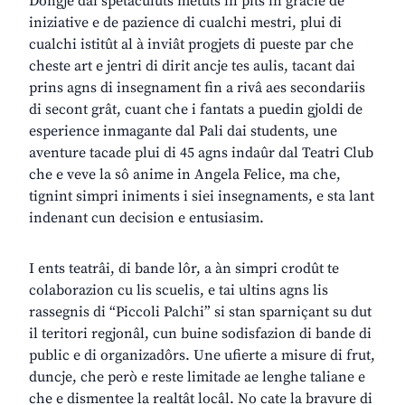
Dongje dai spetaculuts metûts in pîts in gracie de
iniziative e de pazience di cualchi mestri, plui di
cualchi istitût al à inviât progjets di pueste par che
cheste art e jentri di dirit ancje tes aulis, tacant dai
prins agns di insegnament fin a rivâ aes secondariis
di secont grât, cuant che i fantats a puedin gjoldi de
esperience inmagante dal Pali dai students, une
aventure tacade plui di 45 agns indaûr dal Teatri Club
che e veve la sô anime in Angela Felice, ma che,
tignint simpri iniments i siei insegnaments, e sta lant
indenant cun decision e entusiasim.
I ents teatrâi, di bande lôr, a àn simpri crodût te
colaborazion cu lis scuelis, e tai ultins agns lis
rassegnis di “Piccoli Palchi” si stan sparniçant su dut
il teritori regjonâl, cun buine sodisfazion di bande di
public e di organizadôrs. Une ufierte a misure di frut,
duncje, che però e reste limitade ae lenghe taliane e
che e dismentee la realtât locâl. No cate la bravure di