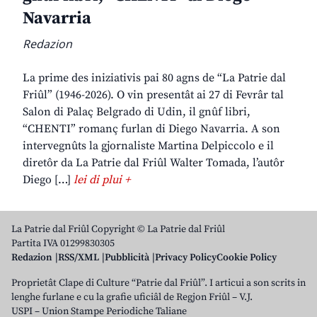
Navarria
Redazion
La prime des iniziativis pai 80 agns de “La Patrie dal
Friûl” (1946-2026). O vin presentât ai 27 di Fevrâr tal
Salon di Palaç Belgrado di Udin, il gnûf libri,
“CHENTI” romanç furlan di Diego Navarria. A son
intervegnûts la gjornaliste Martina Delpiccolo e il
diretôr da La Patrie dal Friûl Walter Tomada, l’autôr
Diego […]
lei di plui +
La Patrie dal Friûl Copyright © La Patrie dal Friûl
Partita IVA 01299830305
Redazion
RSS/XML
Pubblicità
Privacy Policy
Cookie Policy
Proprietât Clape di Culture “Patrie dal Friûl”. I articui a son scrits in
lenghe furlane e cu la grafie uficiâl de Regjon Friûl – V.J.
USPI – Union Stampe Periodiche Taliane