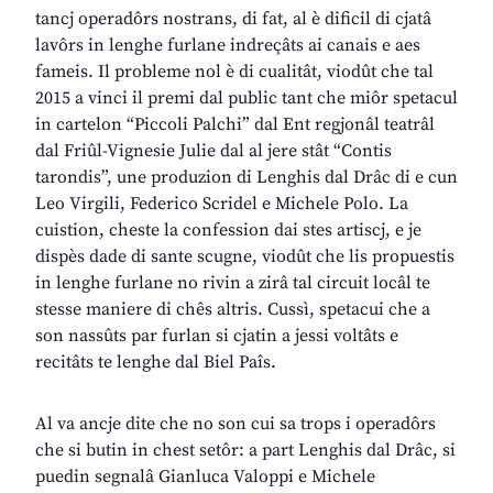
tancj operadôrs nostrans, di fat, al è dificil di cjatâ
lavôrs in lenghe furlane indreçâts ai canais e aes
fameis. Il probleme nol è di cualitât, viodût che tal
2015 a vinci il premi dal public tant che miôr spetacul
in cartelon “Piccoli Palchi” dal Ent regjonâl teatrâl
dal Friûl-Vignesie Julie dal al jere stât “Contis
tarondis”, une produzion di Lenghis dal Drâc di e cun
Leo Virgili, Federico Scridel e Michele Polo. La
cuistion, cheste la confession dai stes artiscj, e je
dispès dade di sante scugne, viodût che lis propuestis
in lenghe furlane no rivin a zirâ tal circuit locâl te
stesse maniere di chês altris. Cussì, spetacui che a
son nassûts par furlan si cjatin a jessi voltâts e
recitâts te lenghe dal Biel Paîs.
Al va ancje dite che no son cui sa trops i operadôrs
che si butin in chest setôr: a part Lenghis dal Drâc, si
puedin segnalâ Gianluca Valoppi e Michele