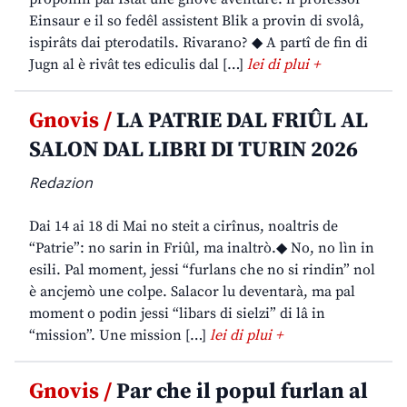
Einsaur e il so fedêl assistent Blik a provin di svolâ,
ispirâts dai pterodatils. Rivarano? ◆ A partî de fin di
Jugn al è rivât tes ediculis dal […]
lei di plui +
Gnovis /
LA PATRIE DAL FRIÛL AL
SALON DAL LIBRI DI TURIN 2026
Redazion
Dai 14 ai 18 di Mai no steit a cirînus, noaltris de
“Patrie”: no sarin in Friûl, ma inaltrò.◆ No, no lìn in
esili. Pal moment, jessi “furlans che no si rindin” nol
è ancjemò une colpe. Salacor lu deventarà, ma pal
moment o podin jessi “libars di sielzi” di lâ in
“mission”. Une mission […]
lei di plui +
Gnovis /
Par che il popul furlan al