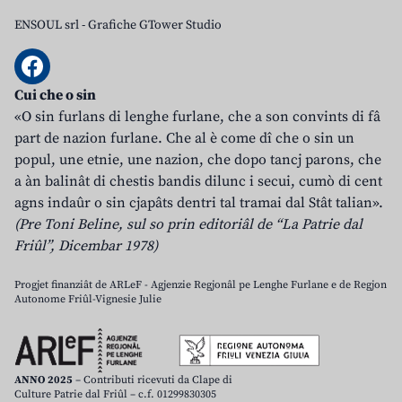
ENSOUL srl
-
Grafiche GTower Studio
Cui che o sin
«O sin furlans di lenghe furlane, che a son convints di fâ
part de nazion furlane. Che al è come dî che o sin un
popul, une etnie, une nazion, che dopo tancj parons, che
a àn balinât di chestis bandis dilunc i secui, cumò di cent
agns indaûr o sin cjapâts dentri tal tramai dal Stât talian».
(Pre Toni Beline, sul so prin editoriâl de “La Patrie dal
Friûl”, Dicembar 1978)
Progjet finanziât de ARLeF - Agjenzie Regjonâl pe Lenghe Furlane e de Regjon
Autonome Friûl-Vignesie Julie
ANNO 2025
– Contributi ricevuti da Clape di
Culture Patrie dal Friûl – c.f. 01299830305