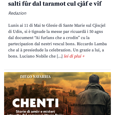
salti fûr dal taramot cul cjâf e vîf
Redazion
Lunis ai 11 di Mai te Glesie di Sante Marie sul Cjiscjel
di Udin, si è tignude la messe par ricuardâ i 50 agns
dal document “Ai furlans che a crodin” cu la
partecipazion dal nestri vescul bons. Riccardo Lamba
che al à presiedude la celebrazion. Un grazie a lui, a
bons. Luciano Nobile che […]
lei di plui +