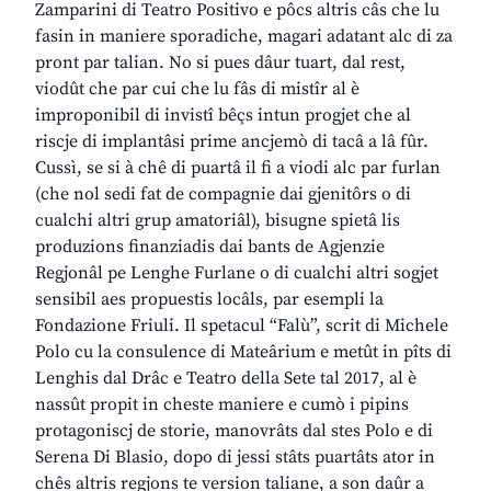
Zamparini di Teatro Positivo e pôcs altris câs che lu
fasin in maniere sporadiche, magari adatant alc di za
pront par talian. No si pues dâur tuart, dal rest,
viodût che par cui che lu fâs di mistîr al è
improponibil di invistî bêçs intun progjet che al
riscje di implantâsi prime ancjemò di tacâ a lâ fûr.
Cussì, se si à chê di puartâ il fi a viodi alc par furlan
(che nol sedi fat de compagnie dai gjenitôrs o di
cualchi altri grup amatoriâl), bisugne spietâ lis
produzions finanziadis dai bants de Agjenzie
Regjonâl pe Lenghe Furlane o di cualchi altri sogjet
sensibil aes propuestis locâls, par esempli la
Fondazione Friuli. Il spetacul “Falù”, scrit di Michele
Polo cu la consulence di Mateârium e metût in pîts di
Lenghis dal Drâc e Teatro della Sete tal 2017, al è
nassût propit in cheste maniere e cumò i pipins
protagoniscj de storie, manovrâts dal stes Polo e di
Serena Di Blasio, dopo di jessi stâts puartâts ator in
chês altris regjons te version taliane, a son daûr a