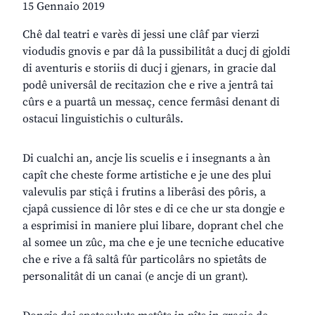
15 Gennaio 2019
Chê dal teatri e varès di jessi une clâf par vierzi
viodudis gnovis e par dâ la pussibilitât a ducj di gjoldi
di aventuris e storiis di ducj i gjenars, in gracie dal
podê universâl de recitazion che e rive a jentrâ tai
cûrs e a puartâ un messaç, cence fermâsi denant di
ostacui linguistichis o culturâls.
Di cualchi an, ancje lis scuelis e i insegnants a àn
capît che cheste forme artistiche e je une des plui
valevulis par stiçâ i frutins a liberâsi des pôris, a
cjapâ cussience di lôr stes e di ce che ur sta dongje e
a esprimisi in maniere plui libare, doprant chel che
al somee un zûc, ma che e je une tecniche educative
che e rive a fâ saltâ fûr particolârs no spietâts de
personalitât di un canai (e ancje di un grant).