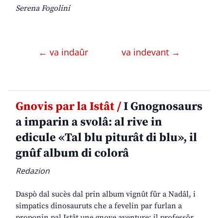
Serena Fogolini
← va indaûr
va indevant →
Gnovis par la Istât /
I Gnognosaurs
a imparin a svolâ: al rive in
edicule «Tal blu piturât di blu», il
gnûf album di colorâ
Redazion
Daspò dal sucès dal prin album vignût fûr a Nadâl, i
simpatics dinosauruts che a fevelin par furlan a
proponin pal Istât une gnove aventure: il professôr