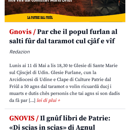
Gnovis /
Par che il popul furlan al
salti fûr dal taramot cul cjâf e vîf
Redazion
Lunis ai 11 di Mai a lis 18,30 te Glesie di Sante Marie
sul Cjiscjel di Udin. Glesie Furlane, cun la
Arcidiocesi di Udine e Clape di Culture Patrie dal
Friûl a 50 agns dal taramot o volìn ricuardâ ducj i
muarts e dutis chês personis che tai agns si son dadis
da fâ par […]
lei di plui +
GNOVIS /
Il gnûf libri de Patrie:
«Di scjas in scjas» di Agnul