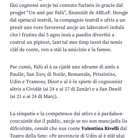
fâsi cognossi ancje tai comuns furlans in gracie dal
progjet “Un amì par Falù”, finanziât de ARLeF. Dongje
dal spetacul teatrâl, la compagnie teatrâl e ufrìs a un
presit une vore favorevul ancje un laboratori indulà
che i frutins dai 5 agns insù a puedin divertîsi a
costruî un pipinot, lant tal stes timp insot dai temis
clâf de conte, ven a stâi la amicizie e la famee.
Par cumò, Falù al à za cjatât une sdrume di amîs a
Paulâr, San Zorç di Noiâr, Remanzâs, Prissinins,
Udin e Tramonç Disot e al è in spiete di cognossint
altris a Cividât (ai 24 e ai 27 di Zenâr) e a San Denêl
(ai 21 e ai 24 di Març).
La simpatie e la competence dai atôrs e à pardabon
concuistât dut il public, ancje se no son mancjadis lis
dificoltâts, cemût che nus conte
Valentina Rivelli
dal
Teatro della Sete: «Pe provincie di Udin al è stât plui