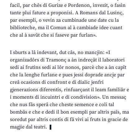
facil, par chês di Gurize e Pordenon, invezit, o fasìn
tante plui fature a proponisi. A Romans dal Lusinç,
par esempli, o vevin za cumbinade une date cu la
biblioteche, ma il Comun al à cambiade idee cuant
che al à savût che si faseve par furlan».
I sburts a lâ indevant, dut câs, no mancjin: «I
organizadôrs di Tramonç a àn indreçât il laboratori
sedi ai frutins sedi ai lôr nonos, parcè che a àn capît
che la lenghe furlane e pues jessi doprade ancje par
creâ ocasions di confront e di dialic jenfri
gjenerazions diferentis, rinfuarçant il leam familiâr e
i moments di incuintri e di condivision». Un messaç
che nus fâs sperâ che cheste semence e coli tal
bombâs e che e dedi il bon esempli par altris paîs, ma
soredut par altris contis di fâ vivi ai fruts in gracie de
magjie dal teatri. ❚