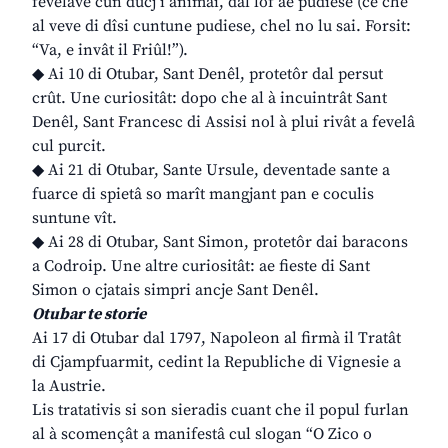
fevelave cun ducj i animâi, dal lôf ae pudiese (ce che
al veve di dîsi cuntune pudiese, chel no lu sai. Forsit:
“Va, e invât il Friûl!”).
◆ Ai 10 di Otubar, Sant Denêl, protetôr dal persut
crût. Une curiositât: dopo che al à incuintrât Sant
Denêl, Sant Francesc di Assisi nol à plui rivât a fevelâ
cul purcit.
◆ Ai 21 di Otubar, Sante Ursule, deventade sante a
fuarce di spietâ so marît mangjant pan e coculis
suntune vît.
◆ Ai 28 di Otubar, Sant Simon, protetôr dai baracons
a Codroip. Une altre curiositât: ae fieste di Sant
Simon o cjatais simpri ancje Sant Denêl.
Otubar te storie
Ai 17 di Otubar dal 1797, Napoleon al firmà il Tratât
di Cjampfuarmit, cedint la Republiche di Vignesie a
la Austrie.
Lis tratativis si son sieradis cuant che il popul furlan
al à scomençât a manifestâ cul slogan “O Zico o