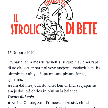
15 Ottobre 2020
Otubar al è un mês di racueltis: si cjapin sù chei raps
di ue che Setembar nol veve ancjemò madurît ben, lis
ultimin panolis, e dopo miluçs, piruçs, foncs,
cjastinis.
Ae fin dal mês, cun dut chel ben di Diu, si cjapin sù
ancje doi, trê chilos in plui su la belance.
I sants dal mês
◆ Ai 4 di Otubar, Sant Francesc di Assisi, che al