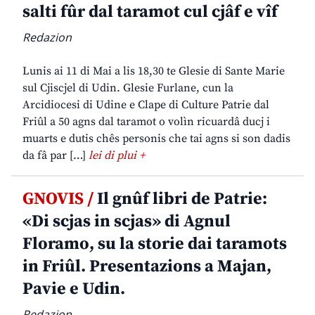
salti fûr dal taramot cul cjâf e vîf
Redazion
Lunis ai 11 di Mai a lis 18,30 te Glesie di Sante Marie
sul Cjiscjel di Udin. Glesie Furlane, cun la
Arcidiocesi di Udine e Clape di Culture Patrie dal
Friûl a 50 agns dal taramot o volìn ricuardâ ducj i
muarts e dutis chês personis che tai agns si son dadis
da fâ par […]
lei di plui +
GNOVIS /
Il gnûf libri de Patrie:
«Di scjas in scjas» di Agnul
Floramo, su la storie dai taramots
in Friûl. Presentazions a Majan,
Pavie e Udin.
Redazion