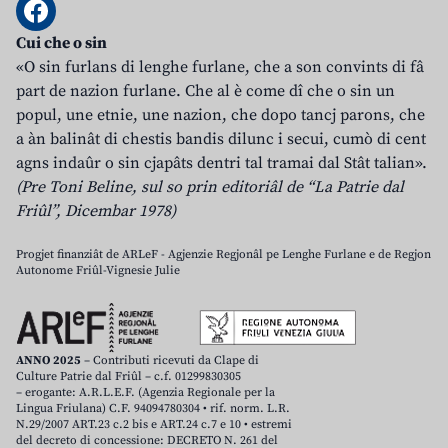
Cui che o sin
«O sin furlans di lenghe furlane, che a son convints di fâ
part de nazion furlane. Che al è come dî che o sin un
popul, une etnie, une nazion, che dopo tancj parons, che
a àn balinât di chestis bandis dilunc i secui, cumò di cent
agns indaûr o sin cjapâts dentri tal tramai dal Stât talian».
(Pre Toni Beline, sul so prin editoriâl de “La Patrie dal
Friûl”, Dicembar 1978)
Progjet finanziât de ARLeF - Agjenzie Regjonâl pe Lenghe Furlane e de Regjon
Autonome Friûl-Vignesie Julie
ANNO 2025
– Contributi ricevuti da Clape di
Culture Patrie dal Friûl – c.f. 01299830305
– erogante: A.R.L.E.F. (Agenzia Regionale per la
Lingua Friulana) C.F. 94094780304 • rif. norm. L.R.
N.29/2007 ART.23 c.2 bis e ART.24 c.7 e 10 • estremi
del decreto di concessione: DECRETO N. 261 del