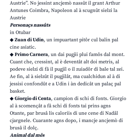
Austrie”. No jessint ancjemò nassût il grant Arthur
Antunes Coimbra, Napoleon al à scugnût sielzi la
Austrie
Personaçs nassûts
in Otubar
◆
Zuan di Udin
, un impuartant pitôr cul balin pal
cine asiatic.
◆
Primo Carnera
, un dai pugjii plui famôs dal mont.
Cuant che, cressint, al è deventât alt doi metris, al
podeve sielzi di fâ il pugjil o il zuiadôr di bale tal zei.
Ae fin, al à sielzût il pugjilât, ma cualchidun al à di
jessisi confondût e a Udin i àn dedicât un palaç pal
basket.
◆
Giorgio di Centa
, campion di schi di fonts. Giorgio
al à scomençât a fâ schi di fonts tai prins agns
Otante, par brusâ lis caloriis di une cene di Nadâl
cjargnele. Cuarante agns dopo, i mancje ancjemò di
brusâ il dolç.
Animal dal mês