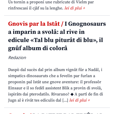
Us tornin a proponi une rubricute di Vielm par
rinfrescasi il cjâf su la lenghe.
lei di plui +
Gnovis par la Istât /
I Gnognosaurs
a imparin a svolâ: al rive in
edicule «Tal blu piturât di blu», il
gnûf album di colorâ
Redazion
Daspò dal sucès dal prin album vignût fûr a Nadâl, i
simpatics dinosauruts che a fevelin par furlan a
proponin pal Istât une gnove aventure: il professôr
Einsaur e il so fedêl assistent Blik a provin di svolâ,
ispirâts dai pterodatils. Rivarano? ◆ A partî de fin di
Jugn al è rivât tes ediculis dal […]
lei di plui +