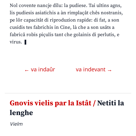
Nol covente nancje dîlu: la pudiese. Tai ultins agns,
lis pudiesis asiatichis a àn rimplaçât chês nostranis,
pe lôr capacitât di riproduzion rapide: di fat, a son
cusidis tes fabrichis in Cine, là che a son usâts a
fabricâ robis piçulis tant che golainis di perlutis, e
virus. ❚
← va indaûr
va indevant →
Gnovis vielis par la Istât /
Netiti la
lenghe
Vielm