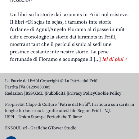
Un libri su la storie dai taramots in Friûl nol esisteve.
Il libri «Di scjas in scjas, i taramots inte storie
furlane» di Agnul/Angelo Floramo al ripasse in mût
clâr e cronologjic la storie dai taramots in Friûl,
mostrant tant che il pericul sismic al sedi une
presince costante inte nestre storie. La pene
fortunade di Floramo e acompagne il […]
lei di plui +
La Patrie dal Friûl Copyright © La Patrie dal Friûl
Partita IVA 01299830305
Redazion
RSS/XML
Pubblicità
Privacy Policy
Cookie Policy
Proprietât Clape di Culture “Patrie dal Friûl”. I articui a son scrits in
lenghe furlane e cu la grafie uficiâl de Regjon Friûl – V.J.
USPI – Union Stampe Periodiche Taliane
ENSOUL srl
-
Grafiche GTower Studio