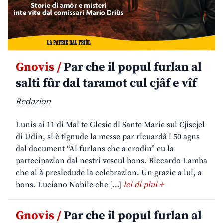
Gnovis /
Par che il popul furlan al
salti fûr dal taramot cul cjâf e vîf
Redazion
Lunis ai 11 di Mai te Glesie di Sante Marie sul Cjiscjel
di Udin, si è tignude la messe par ricuardâ i 50 agns
dal document “Ai furlans che a crodin” cu la
partecipazion dal nestri vescul bons. Riccardo Lamba
che al à presiedude la celebrazion. Un grazie a lui, a
bons. Luciano Nobile che […]
lei di plui +
Gnovis /
Par che il popul furlan al