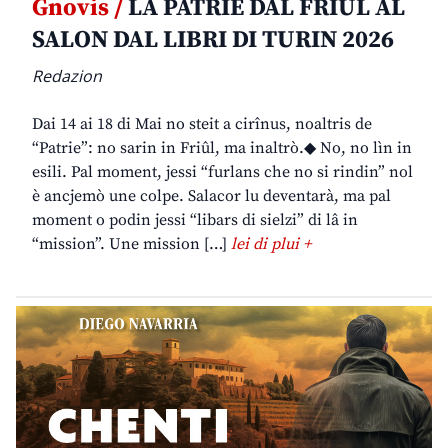
Gnovis /
LA PATRIE DAL FRIÛL AL
SALON DAL LIBRI DI TURIN 2026
Redazion
Dai 14 ai 18 di Mai no steit a cirînus, noaltris de
“Patrie”: no sarin in Friûl, ma inaltrò.◆ No, no lìn in
esili. Pal moment, jessi “furlans che no si rindin” nol
è ancjemò une colpe. Salacor lu deventarà, ma pal
moment o podin jessi “libars di sielzi” di lâ in
“mission”. Une mission […]
lei di plui +