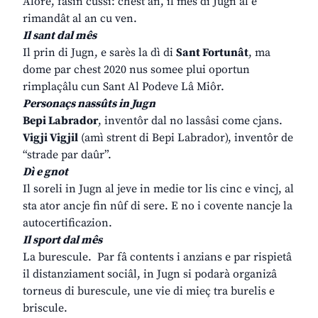
Alore, fasìn cussì: chest an, il mês di Jugn al è
rimandât al an cu ven.
Il sant dal mês
Il prin di Jugn, e sarès la dì di
Sant Fortunât
, ma
dome par chest 2020 nus somee plui oportun
rimplaçâlu cun Sant Al Podeve Lâ Miôr.
Personaçs nassûts in Jugn
Bepi Labrador
, inventôr dal no lassâsi come cjans.
Vigji Vigjil
(amì strent di Bepi Labrador), inventôr de
“strade par daûr”.
Dì e gnot
Il soreli in Jugn al jeve in medie tor lis cinc e vincj, al
sta ator ancje fin nûf di sere. E no i covente nancje la
autocertificazion.
Il sport dal mês
La burescule. Par fâ contents i anzians e par rispietâ
il distanziament sociâl, in Jugn si podarà organizâ
torneus di burescule, une vie di mieç tra burelis e
briscule.