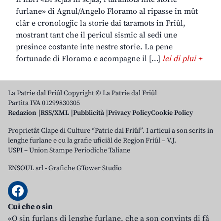
furlane» di Agnul/Angelo Floramo al ripasse in mût
clâr e cronologjic la storie dai taramots in Friûl,
mostrant tant che il pericul sismic al sedi une
presince costante inte nestre storie. La pene
fortunade di Floramo e acompagne il […]
lei di plui +
La Patrie dal Friûl Copyright © La Patrie dal Friûl
Partita IVA 01299830305
Redazion
RSS/XML
Pubblicità
Privacy Policy
Cookie Policy
Proprietât Clape di Culture “Patrie dal Friûl”. I articui a son scrits in
lenghe furlane e cu la grafie uficiâl de Regjon Friûl – V.J.
USPI – Union Stampe Periodiche Taliane
ENSOUL srl
-
Grafiche GTower Studio
Cui che o sin
«O sin furlans di lenghe furlane, che a son convints di fâ