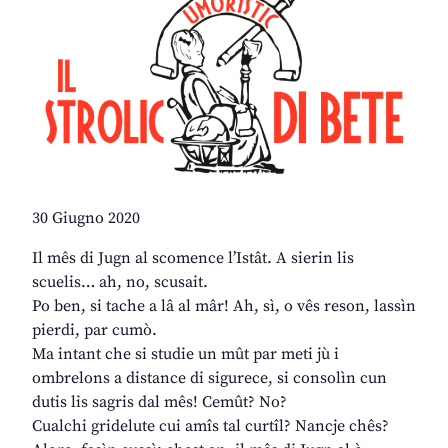
30 Giugno 2020
Il mês di Jugn al scomence l’Istât. A sierin lis
scuelis… ah, no, scusait.
Po ben, si tache a lâ al mâr! Ah, sì, o vês reson, lassìn
pierdi, par cumò.
Ma intant che si studie un mût par meti jù i
ombrelons a distance di sigurece, si consolìn cun
dutis lis sagris dal mês! Cemût? No?
Cualchi gridelute cui amîs tal curtîl? Nancje chês?