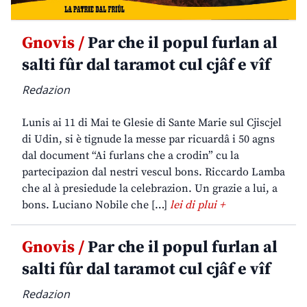
Gnovis /
Par che il popul furlan al
salti fûr dal taramot cul cjâf e vîf
Redazion
Lunis ai 11 di Mai te Glesie di Sante Marie sul Cjiscjel
di Udin, si è tignude la messe par ricuardâ i 50 agns
dal document “Ai furlans che a crodin” cu la
partecipazion dal nestri vescul bons. Riccardo Lamba
che al à presiedude la celebrazion. Un grazie a lui, a
bons. Luciano Nobile che […]
lei di plui +
Gnovis /
Par che il popul furlan al
salti fûr dal taramot cul cjâf e vîf
Redazion