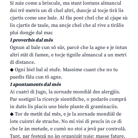
Si zuie come a briscule, ma stant lontans almancul
doi trê metris un di chel altri, duncje al tocje tirâ lis
cjartis come une bale. Al fâs pont chel che al cjape sù
lis cjartis de taule, ma ancje chel che al rive a tirâlis
plui dongje dal mac
I proverbis dal mês
Ognun al bale cun sô sûr, parcè che la agne e je intun
altri stât di famee, e tocje tignîle almancul a un metri
di distance.
◆ Ogni biel bal al stufe. Massime cuant che no tu
puedis fâlu cun tô agne.
I apontaments dal mês
Ai cuatri di Jugn, la zornade mondiâl des alergjiis.
Par sostignî la ricercje sientifiche, o podarês comprâ
in dutis lis placis une biele plante di graminaciis.
◆ Tor de metât dal mês, e je la zornade mondiâl de
lote cuintri de strache. No mi visi di precîs in ce dì
che le àn metude, e cumò no stoi a jevâ par controlâ.
Tant, par festezâ no àn organizât nuie: masse fature.