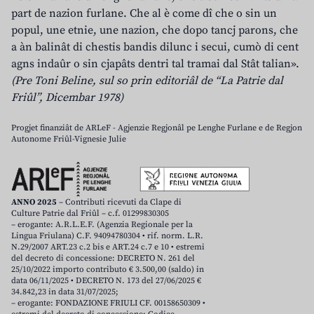
part de nazion furlane. Che al è come dî che o sin un
popul, une etnie, une nazion, che dopo tancj parons, che
a àn balinât di chestis bandis dilunc i secui, cumò di cent
agns indaûr o sin cjapâts dentri tal tramai dal Stât talian».
(Pre Toni Beline, sul so prin editoriâl de “La Patrie dal
Friûl”, Dicembar 1978)
Progjet finanziât de ARLeF - Agjenzie Regjonâl pe Lenghe Furlane e de Regjon
Autonome Friûl-Vignesie Julie
ANNO 2025
– Contributi ricevuti da Clape di
Culture Patrie dal Friûl – c.f. 01299830305
– erogante: A.R.L.E.F. (Agenzia Regionale per la
Lingua Friulana) C.F. 94094780304 • rif. norm. L.R.
N.29/2007 ART.23 c.2 bis e ART.24 c.7 e 10 • estremi
del decreto di concessione: DECRETO N. 261 del
25/10/2022 importo contributo € 3.500,00 (saldo) in
data 06/11/2025 • DECRETO N. 173 del 27/06/2025 €
34.842,23 in data 31/07/2025;
– erogante: FONDAZIONE FRIULI CF. 00158650309 •