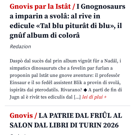
Gnovis par la Istât /
I Gnognosaurs
a imparin a svolâ: al rive in
edicule «Tal blu piturât di blu», il
gnûf album di colorâ
Redazion
Daspò dal sucès dal prin album vignût fûr a Nadâl, i
simpatics dinosauruts che a fevelin par furlan a
proponin pal Istât une gnove aventure: il professôr
Einsaur e il so fedêl assistent Blik a provin di svolâ,
ispirâts dai pterodatils. Rivarano? ◆ A partî de fin di
Jugn al è rivât tes ediculis dal […]
lei di plui +
Gnovis /
LA PATRIE DAL FRIÛL AL
SALON DAL LIBRI DI TURIN 2026