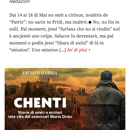
Redazion
Dai 14 ai 18 di Mai no steit a cirînus, noaltris de
“Patrie”: no sarin in Friûl, ma inaltrò.◆ No, no lìn in
esili. Pal moment, jessi “furlans che no si rindin” nol
è ancjemò une colpe. Salacor lu deventarà, ma pal
moment o podin jessi “libars di sielzi” di lâ in
“mission”. Une mission […]
lei di plui +