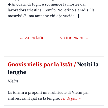
◆ Ai cuatri di Jugn, e scomence la mostre dai
lavoradôrs triestins. Cemût? No jerino sieradis, lis
mostris? Sì, ma tant che chi e je vueide. ❚
← va indaûr
va indevant →
Gnovis vielis par la Istât /
Netiti la
lenghe
Vielm
Us tornin a proponi une rubricute di Vielm par
rinfrescasi il cjâf su la lenghe.
lei di plui +