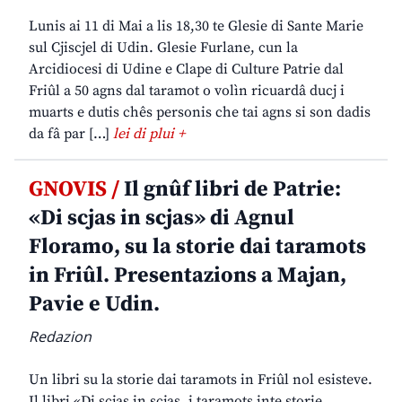
Lunis ai 11 di Mai a lis 18,30 te Glesie di Sante Marie
sul Cjiscjel di Udin. Glesie Furlane, cun la
Arcidiocesi di Udine e Clape di Culture Patrie dal
Friûl a 50 agns dal taramot o volìn ricuardâ ducj i
muarts e dutis chês personis che tai agns si son dadis
da fâ par […]
lei di plui +
GNOVIS /
Il gnûf libri de Patrie:
«Di scjas in scjas» di Agnul
Floramo, su la storie dai taramots
in Friûl. Presentazions a Majan,
Pavie e Udin.
Redazion
Un libri su la storie dai taramots in Friûl nol esisteve.
Il libri «Di scjas in scjas, i taramots inte storie