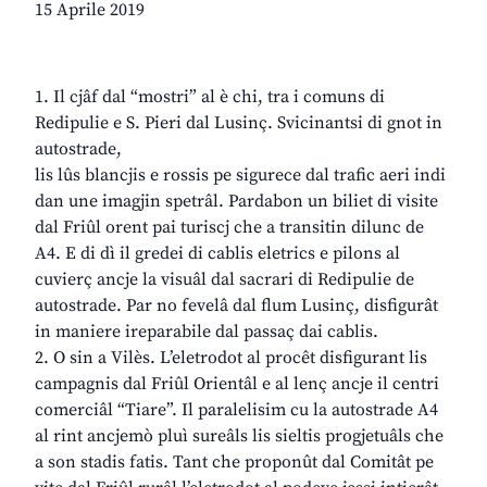
15 Aprile 2019
1. Il cjâf dal “mostri” al è chi, tra i comuns di
Redipulie e S. Pieri dal Lusinç. Svicinantsi di gnot in
autostrade,
lis lûs blancjis e rossis pe sigurece dal trafic aeri indi
dan une imagjin spetrâl. Pardabon un biliet di visite
dal Friûl orent pai turiscj che a transitin dilunc de
A4. E di dì il gredei di cablis eletrics e pilons al
cuvierç ancje la visuâl dal sacrari di Redipulie de
autostrade. Par no fevelâ dal flum Lusinç, disfigurât
in maniere ireparabile dal passaç dai cablis.
2. O sin a Vilès. L’eletrodot al procêt disfigurant lis
campagnis dal Friûl Orientâl e al lenç ancje il centri
comerciâl “Tiare”. Il paralelisim cu la autostrade A4
al rint ancjemò pluì sureâls lis sieltis progjetuâls che
a son stadis fatis. Tant che proponût dal Comitât pe