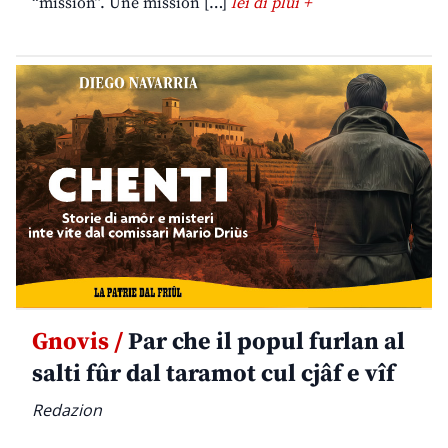
“mission”. Une mission […]
lei di plui +
Gnovis /
Par che il popul furlan al
salti fûr dal taramot cul cjâf e vîf
Redazion