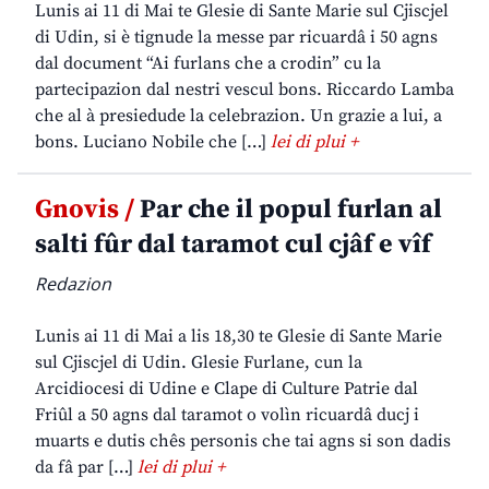
Lunis ai 11 di Mai te Glesie di Sante Marie sul Cjiscjel
di Udin, si è tignude la messe par ricuardâ i 50 agns
dal document “Ai furlans che a crodin” cu la
partecipazion dal nestri vescul bons. Riccardo Lamba
che al à presiedude la celebrazion. Un grazie a lui, a
bons. Luciano Nobile che […]
lei di plui +
Gnovis /
Par che il popul furlan al
salti fûr dal taramot cul cjâf e vîf
Redazion
Lunis ai 11 di Mai a lis 18,30 te Glesie di Sante Marie
sul Cjiscjel di Udin. Glesie Furlane, cun la
Arcidiocesi di Udine e Clape di Culture Patrie dal
Friûl a 50 agns dal taramot o volìn ricuardâ ducj i
muarts e dutis chês personis che tai agns si son dadis
da fâ par […]
lei di plui +