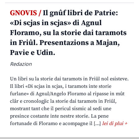
GNOVIS /
Il gnûf libri de Patrie:
«Di scjas in scjas» di Agnul
Floramo, su la storie dai taramots
in Friûl. Presentazions a Majan,
Pavie e Udin.
Redazion
Un libri su la storie dai taramots in Friûl nol esisteve.
Il libri «Di scjas in scjas, i taramots inte storie
furlane» di Agnul/Angelo Floramo al ripasse in mût
clâr e cronologjic la storie dai taramots in Friûl,
mostrant tant che il pericul sismic al sedi une
presince costante inte nestre storie. La pene
fortunade di Floramo e acompagne il […]
lei di plui +