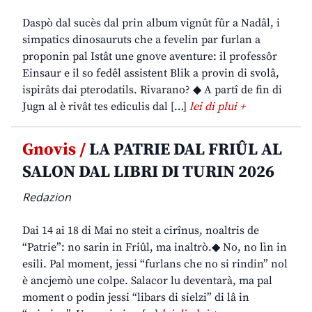
Daspò dal sucès dal prin album vignût fûr a Nadâl, i
simpatics dinosauruts che a fevelin par furlan a
proponin pal Istât une gnove aventure: il professôr
Einsaur e il so fedêl assistent Blik a provin di svolâ,
ispirâts dai pterodatils. Rivarano? ◆ A partî de fin di
Jugn al è rivât tes ediculis dal […]
lei di plui +
Gnovis /
LA PATRIE DAL FRIÛL AL
SALON DAL LIBRI DI TURIN 2026
Redazion
Dai 14 ai 18 di Mai no steit a cirînus, noaltris de
“Patrie”: no sarin in Friûl, ma inaltrò.◆ No, no lìn in
esili. Pal moment, jessi “furlans che no si rindin” nol
è ancjemò une colpe. Salacor lu deventarà, ma pal
moment o podin jessi “libars di sielzi” di lâ in