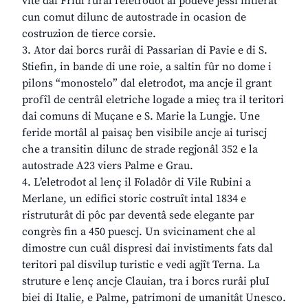
vite dal Friûl rurâl l’eletrodot al podeve jessi intierât
cun comut dilunc de autostrade in ocasion de
costruzion de tierce corsie.
3. Ator dai borcs rurâi di Passarian di Pavie e di S.
Stiefin, in bande di une roie, a saltin fûr no dome i
pilons “monostelo” dal eletrodot, ma ancje il grant
profîl de centrâl eletriche logade a mieç tra il teritori
dai comuns di Muçane e S. Marie la Lungje. Une
feride mortâl al paisaç ben visibile ancje ai turiscj
che a transitin dilunc de strade regjonâl 352 e la
autostrade A23 viers Palme e Grau.
4. L’eletrodot al lenç il Foladôr di Vile Rubini a
Merlane, un edifici storic costruît intal 1834 e
ristruturât di pôc par deventâ sede elegante par
congrès fin a 450 puescj. Un svicinament che al
dimostre cun cuâl dispresi dai invistiments fats dal
teritori pal disvilup turistic e vedi agjît Terna. La
struture e lenç ancje Clauian, tra i borcs rurâi pluI
biei di Italie, e Palme, patrimoni de umanitât Unesco.