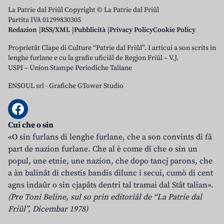
La Patrie dal Friûl Copyright © La Patrie dal Friûl
Partita IVA 01299830305
Redazion
RSS/XML
Pubblicità
Privacy Policy
Cookie Policy
Proprietât Clape di Culture “Patrie dal Friûl”. I articui a son scrits in
lenghe furlane e cu la grafie uficiâl de Regjon Friûl – V.J.
USPI – Union Stampe Periodiche Taliane
ENSOUL srl
-
Grafiche GTower Studio
Cui che o sin
«O sin furlans di lenghe furlane, che a son convints di fâ
part de nazion furlane. Che al è come dî che o sin un
popul, une etnie, une nazion, che dopo tancj parons, che
a àn balinât di chestis bandis dilunc i secui, cumò di cent
agns indaûr o sin cjapâts dentri tal tramai dal Stât talian».
(Pre Toni Beline, sul so prin editoriâl de “La Patrie dal
Friûl”, Dicembar 1978)