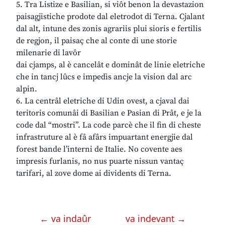
5. Tra Listize e Basilian, si viôt benon la devastazion
paisagjistiche prodote dal eletrodot di Terna. Cjalant
dal alt, intune des zonis agrariis plui sioris e fertilis
de regjon, il paisaç che al conte di une storie
milenarie di lavôr
dai cjamps, al è cancelât e dominât de linie eletriche
che in tancj lûcs e impedìs ancje la vision dal arc
alpin.
6. La centrâl eletriche di Udin ovest, a cjaval dai
teritoris comunâi di Basilian e Pasian di Prât, e je la
code dal “mostri”. La code parcè che il fin di cheste
infrastruture al è fâ afârs impuartant energjie dal
forest bande l’interni de Italie. No covente aes
impresis furlanis, no nus puarte nissun vantaç
tarifari, al zove dome ai dividents di Terna.
← va indaûr
va indevant →