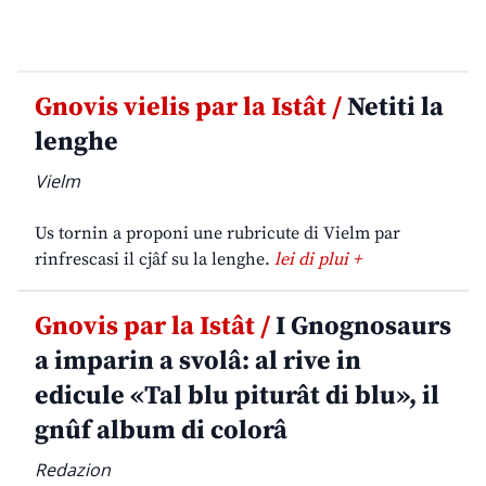
Gnovis vielis par la Istât /
Netiti la
lenghe
Vielm
Us tornin a proponi une rubricute di Vielm par
rinfrescasi il cjâf su la lenghe.
lei di plui +
Gnovis par la Istât /
I Gnognosaurs
a imparin a svolâ: al rive in
edicule «Tal blu piturât di blu», il
gnûf album di colorâ
Redazion