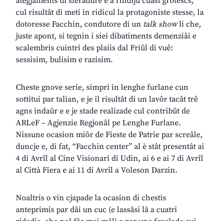
ategjaments di sieradure e a rindiju cuasi grotescs,
cul risultât di meti in ridicul la protagoniste stesse, la
dotoresse Facchin, condutore di un
talk show
li che,
juste apont, si tegnin i siei dibatiments demenziâi e
scalembris cuintri des plaiis dal Friûl di vuê:
sessisim, bulisim e razisim.
Cheste gnove serie, simpri in lenghe furlane cun
sottitui par talian, e je il risultât di un lavôr tacât trê
agns indaûr e e je stade realizade cul contribût de
ARLeF – Agjenzie Regjonâl pe Lenghe Furlane.
Nissune ocasion miôr de Fieste de Patrie par screâle,
duncje e, di fat, “Facchin center” al è stât presentât ai
4 di Avrîl al Cine Visionari di Udin, ai 6 e ai 7 di Avrîl
al Città Fiera e ai 11 di Avrîl a Voleson Darzin.
Noaltris o vin cjapade la ocasion di chestis
anteprimis par dâi un cuc (e lassâsi lâ a cuatri