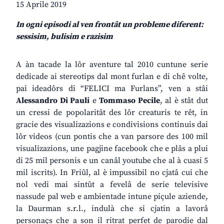
15 Aprile 2019
In ogni episodi al ven frontât un probleme diferent:
sessisim, bulisim e razisim
A àn tacade la lôr aventure tal 2010 cuntune serie
dedicade ai stereotips dal mont furlan e di chê volte,
pai ideadôrs di “FELICI ma Furlans”, ven a stâi
Alessandro Di Pauli
e
Tommaso Pecile
, al è stât dut
un cressi de popolaritât des lôr creaturis te rêt, in
gracie des visualizazions e condivisions continuis dai
lôr videos (cun pontis che a van parsore des 100 mil
visualizazions, une pagjine facebook che e plâs a plui
di 25 mil personis e un canâl youtube che al à cuasi 5
mil iscrits). In Friûl, al è impussibil no cjatâ cui che
nol vedi mai sintût a fevelâ de serie televisive
nassude pal web e ambientade intune piçule aziende,
la Daurman s.r.l., indulà che si cjatin a lavorâ
personaçs che a son il ritrat perfet de parodie dal