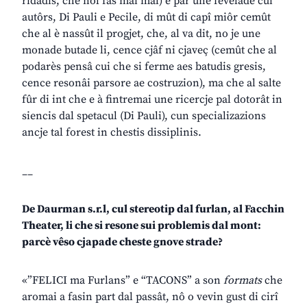
ridadis, che nol fâs mai mâl) e par une fevelade cui
autôrs, Di Pauli e Pecile, di mût di capî miôr cemût
che al è nassût il progjet, che, al va dit, no je une
monade butade li, cence cjâf ni cjaveç (cemût che al
podarès pensâ cui che si ferme aes batudis gresis,
cence resonâi parsore ae costruzion), ma che al salte
fûr di int che e à fintremai une ricercje pal dotorât in
siencis dal spetacul (Di Pauli), cun specializazions
ancje tal forest in chestis dissiplinis.
__
De Daurman s.r.l, cul stereotip dal furlan, al Facchin
Theater, li che si resone sui problemis dal mont:
parcè vêso cjapade cheste gnove strade?
«”FELICI ma Furlans” e “TACONS” a son
formats
che
aromai a fasin part dal passât, nô o vevin gust di cirî