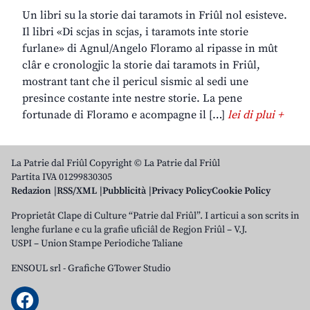
Un libri su la storie dai taramots in Friûl nol esisteve.
Il libri «Di scjas in scjas, i taramots inte storie
furlane» di Agnul/Angelo Floramo al ripasse in mût
clâr e cronologjic la storie dai taramots in Friûl,
mostrant tant che il pericul sismic al sedi une
presince costante inte nestre storie. La pene
fortunade di Floramo e acompagne il […]
lei di plui +
La Patrie dal Friûl Copyright © La Patrie dal Friûl
Partita IVA 01299830305
Redazion
RSS/XML
Pubblicità
Privacy Policy
Cookie Policy
Proprietât Clape di Culture “Patrie dal Friûl”. I articui a son scrits in
lenghe furlane e cu la grafie uficiâl de Regjon Friûl – V.J.
USPI – Union Stampe Periodiche Taliane
ENSOUL srl
-
Grafiche GTower Studio