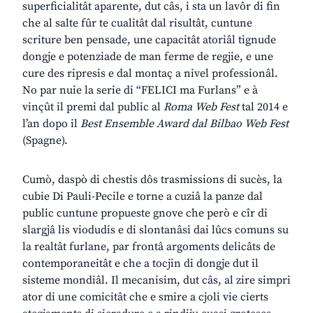
superficialitât aparente, dut câs, i sta un lavôr di fin
che al salte fûr te cualitât dal risultât, cuntune
scriture ben pensade, une capacitât atoriâl tignude
dongje e potenziade de man ferme de regjie, e une
cure des ripresis e dal montaç a nivel professionâl.
No par nuie la serie di “FELICI ma Furlans” e à
vinçût il premi dal public al
Roma Web Fest
tal 2014 e
l’an dopo il
Best Ensemble Award dal Bilbao Web Fest
(Spagne).
Cumò, daspò di chestis dôs trasmissions di sucès, la
cubie Di Pauli-Pecile e torne a cuziâ la panze dal
public cuntune propueste gnove che però e cîr di
slargjâ lis viodudis e di slontanâsi dai lûcs comuns su
la realtât furlane, par frontâ argoments delicâts de
contemporaneitât e che a tocjin di dongje dut il
sisteme mondiâl. Il mecanisim, dut câs, al zire simpri
ator di une comicitât che e smire a cjoli vie cierts