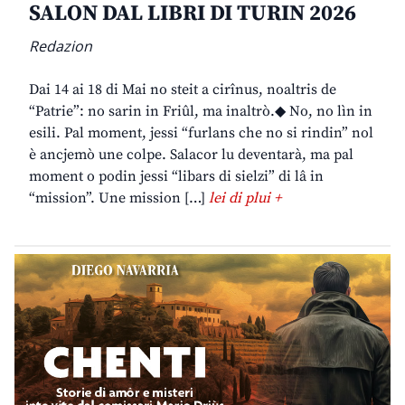
SALON DAL LIBRI DI TURIN 2026
Redazion
Dai 14 ai 18 di Mai no steit a cirînus, noaltris de
“Patrie”: no sarin in Friûl, ma inaltrò.◆ No, no lìn in
esili. Pal moment, jessi “furlans che no si rindin” nol
è ancjemò une colpe. Salacor lu deventarà, ma pal
moment o podin jessi “libars di sielzi” di lâ in
“mission”. Une mission […]
lei di plui +