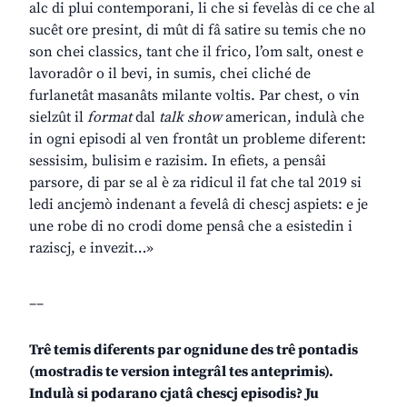
alc di plui contemporani, li che si fevelàs di ce che al
sucêt ore presint, di mût di fâ satire su temis che no
son chei classics, tant che il frico, l’om salt, onest e
lavoradôr o il bevi, in sumis, chei cliché de
furlanetât masanâts milante voltis. Par chest, o vin
sielzût il
format
dal
talk show
american, indulà che
in ogni episodi al ven frontât un probleme diferent:
sessisim, bulisim e razisim. In efiets, a pensâi
parsore, di par se al è za ridicul il fat che tal 2019 si
ledi ancjemò indenant a fevelâ di chescj aspiets: e je
une robe di no crodi dome pensâ che a esistedin i
raziscj, e invezit…»
__
Trê temis diferents par ognidune des trê pontadis
(mostradis te version integrâl tes anteprimis).
Indulà si podarano cjatâ chescj episodis? Ju