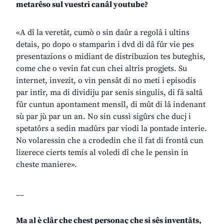
metarêso sul vuestri canâl youtube?
«A dî la veretât, cumò o sin daûr a regolâ i ultins
detais, po dopo o stamparìn i dvd di dâ fûr vie pes
presentazions o midiant de distribuzion tes buteghis,
come che o vevin fat cun chei altris progjets. Su
internet, invezit, o vin pensât di no meti i episodis
par intîr, ma di dividiju par senis singulis, di fâ saltâ
fûr cuntun apontament mensîl, di mût di lâ indenant
sù par jù par un an. No sin cussì sigûrs che ducj i
spetatôrs a sedin madûrs par viodi la pontade interie.
No volaressin che a crodedin che il fat di frontâ cun
lizerece cierts temis al voledi dî che le pensìn in
cheste maniere».
__
Ma al è clâr che chest personaç che si sês inventâts,