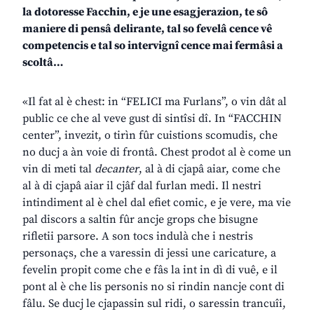
la dotoresse Facchin, e je une esagjerazion, te sô
maniere di pensâ delirante, tal so fevelâ cence vê
competencis e tal so intervignî cence mai fermâsi a
scoltâ…
«Il fat al è chest: in “FELICI ma Furlans”, o vin dât al
public ce che al veve gust di sintîsi dî. In “FACCHIN
center”, invezit, o tirìn fûr cuistions scomudis, che
no ducj a àn voie di frontâ. Chest prodot al è come un
vin di meti tal
decanter
, al à di cjapâ aiar, come che
al à di cjapâ aiar il cjâf dal furlan medi. Il nestri
intindiment al è chel dal efiet comic, e je vere, ma vie
pal discors a saltin fûr ancje grops che bisugne
rifletii parsore. A son tocs indulà che i nestris
personaçs, che a varessin di jessi une caricature, a
fevelin propit come che e fâs la int in dì di vuê, e il
pont al è che lis personis no si rindin nancje cont di
fâlu. Se ducj le cjapassin sul ridi, o saressin trancuîi,