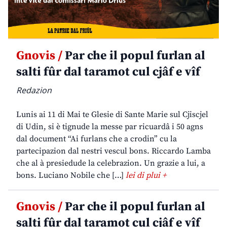
Gnovis /
Par che il popul furlan al
salti fûr dal taramot cul cjâf e vîf
Redazion
Lunis ai 11 di Mai te Glesie di Sante Marie sul Cjiscjel
di Udin, si è tignude la messe par ricuardâ i 50 agns
dal document “Ai furlans che a crodin” cu la
partecipazion dal nestri vescul bons. Riccardo Lamba
che al à presiedude la celebrazion. Un grazie a lui, a
bons. Luciano Nobile che […]
lei di plui +
Gnovis /
Par che il popul furlan al
salti fûr dal taramot cul cjâf e vîf