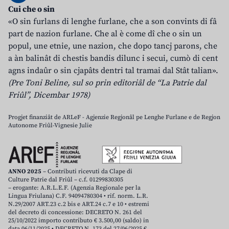
Cui che o sin
«O sin furlans di lenghe furlane, che a son convints di fâ
part de nazion furlane. Che al è come dî che o sin un
popul, une etnie, une nazion, che dopo tancj parons, che
a àn balinât di chestis bandis dilunc i secui, cumò di cent
agns indaûr o sin cjapâts dentri tal tramai dal Stât talian».
(Pre Toni Beline, sul so prin editoriâl de “La Patrie dal
Friûl”, Dicembar 1978)
Progjet finanziât de ARLeF - Agjenzie Regjonâl pe Lenghe Furlane e de Regjon
Autonome Friûl-Vignesie Julie
ANNO 2025
– Contributi ricevuti da Clape di
Culture Patrie dal Friûl – c.f. 01299830305
– erogante: A.R.L.E.F. (Agenzia Regionale per la
Lingua Friulana) C.F. 94094780304 • rif. norm. L.R.
N.29/2007 ART.23 c.2 bis e ART.24 c.7 e 10 • estremi
del decreto di concessione: DECRETO N. 261 del
25/10/2022 importo contributo € 3.500,00 (saldo) in
data 06/11/2025 • DECRETO N. 173 del 27/06/2025 €