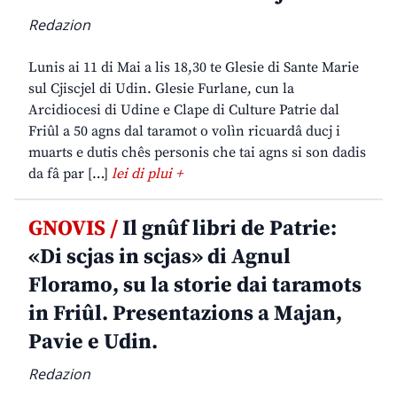
Redazion
Lunis ai 11 di Mai a lis 18,30 te Glesie di Sante Marie
sul Cjiscjel di Udin. Glesie Furlane, cun la
Arcidiocesi di Udine e Clape di Culture Patrie dal
Friûl a 50 agns dal taramot o volìn ricuardâ ducj i
muarts e dutis chês personis che tai agns si son dadis
da fâ par […]
lei di plui +
GNOVIS /
Il gnûf libri de Patrie:
«Di scjas in scjas» di Agnul
Floramo, su la storie dai taramots
in Friûl. Presentazions a Majan,
Pavie e Udin.
Redazion