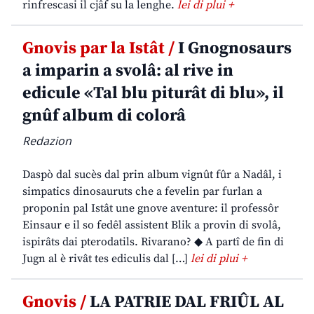
rinfrescasi il cjâf su la lenghe.
lei di plui +
Gnovis par la Istât /
I Gnognosaurs
a imparin a svolâ: al rive in
edicule «Tal blu piturât di blu», il
gnûf album di colorâ
Redazion
Daspò dal sucès dal prin album vignût fûr a Nadâl, i
simpatics dinosauruts che a fevelin par furlan a
proponin pal Istât une gnove aventure: il professôr
Einsaur e il so fedêl assistent Blik a provin di svolâ,
ispirâts dai pterodatils. Rivarano? ◆ A partî de fin di
Jugn al è rivât tes ediculis dal […]
lei di plui +
Gnovis /
LA PATRIE DAL FRIÛL AL