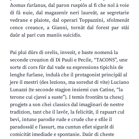
homus furlanus
, dal paron ruspiôs al fi che nol à voie
di fâ nuie, dal magazenîr neri laureât, ae segretarie
vedrane e plaiote, dal operari Toppazzini, sfolmenât
cence creance, a Gianni, tornât dal forest par stâi
daûr al pari cun maniis suicidis.
Pai plui dûrs di orelis, invezit, e baste nomenâ la
seconde creazion di Di Pauli e Pecile, “TACONS”, une
sorte di cors fûr dal vade su espressions tipichis de
lenghe furlane, indulà che il protagonist principâl al
jere il mestri (des lezions, ma soredut di vite) Luciano
Lunazzi (te seconde stagjon insiemi cun Catine, “la
terone cui cjavei a suste”). I temis frontâts ta chescj
progjets a son chei classics dal imagjinari de nestre
tradizion, tant che il lavôr, la felicitât, il rapuart cul
bevi, intune parodie rude e crude che e sfile il
paradossâl e l’assurt, ma cuntun efiet sigurât di
comicitât imediade e spontanie. Daûr di cheste