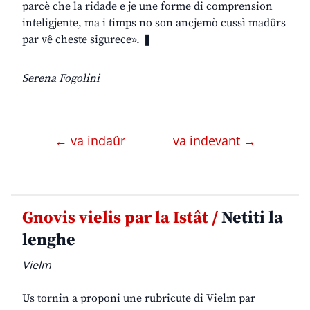
parcè che la ridade e je une forme di comprension
inteligjente, ma i timps no son ancjemò cussì madûrs
par vê cheste sigurece». ❚
Serena Fogolini
← va indaûr
va indevant →
Gnovis vielis par la Istât /
Netiti la
lenghe
Vielm
Us tornin a proponi une rubricute di Vielm par