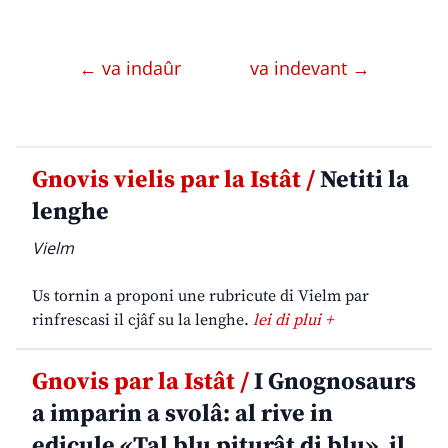
← va indaûr
va indevant →
Gnovis vielis par la Istât /
Netiti la
lenghe
Vielm
Us tornin a proponi une rubricute di Vielm par
rinfrescasi il cjâf su la lenghe.
lei di plui +
Gnovis par la Istât /
I Gnognosaurs
a imparin a svolâ: al rive in
edicule «Tal blu piturât di blu», il