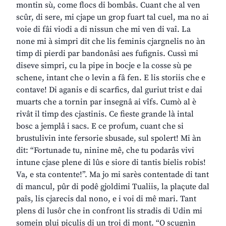
montin sù, come flocs di bombâs. Cuant che al ven
scûr, di sere, mi cjape un grop fuart tal cuel, ma no ai
voie di fâi viodi a di nissun che mi ven di vaî. La
none mi à simpri dit che lis feminis cjargnelis no àn
timp di pierdi par bandonâsi aes fufignis. Cussì mi
diseve simpri, cu la pipe in bocje e la cosse sù pe
schene, intant che o levin a fâ fen. E lis storiis che e
contave! Di aganis e di scarfics, dal guriut trist e dai
muarts che a tornin par insegnâ ai vîfs. Cumò al è
rivât il timp des cjastinis. Ce fieste grande là intal
bosc a jemplâ i sacs. E ce profum, cuant che si
brustulivin inte fersorie sbusade, sul spolert! Mi àn
dit: “Fortunade tu, ninine mê, che tu podarâs vivi
intune cjase plene di lûs e siore di tantis bielis robis!
Va, e sta contente!”. Ma jo mi sarès contentade di tant
di mancul, pûr di podê gjoldimi Tualiis, la plaçute dal
paîs, lis cjarecis dal nono, e i voi di mê mari. Tant
plens di lusôr che in confront lis stradis di Udin mi
somein plui piçulis di un troi di mont. “O scugnìn