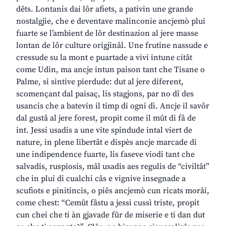
dêts. Lontanis dai lôr afiets, a pativin une grande
nostalgjie, che e deventave malinconie ancjemò plui
fuarte se l’ambient de lôr destinazion al jere masse
lontan de lôr culture origjinâl. Une frutine nassude e
cressude su la mont e puartade a vivi intune citât
come Udin, ma ancje intun paison tant che Tisane o
Palme, si sintive pierdude: dut al jere diferent,
scomençant dal paisaç, lis stagjons, par no dî des
usancis che a batevin il timp di ogni dì. Ancje il savôr
dal gustâ al jere forest, propit come il mût di fâ de
int. Jessi usadis a une vite spindude intal viert de
nature, in plene libertât e dispès ancje marcade di
une indipendence fuarte, lis faseve viodi tant che
salvadis, ruspiosis, mâl usadis aes regulis de “civiltât”
che in plui di cualchi câs e vignive insegnade a
scufiots e pinitincis, o piês ancjemò cun ricats morâi,
come chest: “Cemût fâstu a jessi cussì triste, propit
cun chei che ti àn gjavade fûr de miserie e ti dan dut