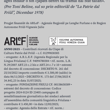
agns indaûr o sin cjapâts dentri tal tramai dal Stât talian».
(Pre Toni Beline, sul so prin editoriâl de “La Patrie dal
Friûl”, Dicembar 1978)
Progjet finanziât de ARLeF - Agjenzie Regjonâl pe Lenghe Furlane e de Regjon
Autonome Friûl-Vignesie Julie
ANNO 2025
– Contributi ricevuti da Clape di
Culture Patrie dal Friûl – c.f. 01299830305
– erogante: A.R.L.E.F. (Agenzia Regionale per la
Lingua Friulana) C.F. 94094780304 • rif. norm. L.R.
N.29/2007 ART.23 c.2 bis e ART.24 c.7 e 10 • estremi
del decreto di concessione: DECRETO N. 261 del
25/10/2022 importo contributo € 3.500,00 (saldo) in
data 06/11/2025 • DECRETO N. 173 del 27/06/2025 €
34.842,23 in data 31/07/2025;
– erogante: FONDAZIONE FRIULI CF. 00158650309 •
estremi del decreto di concessione: Codice
progetto 2024-0124 ID 23405 campagna di
sensibilizzazione giornalistica dei sindaci aderenti
all’assemblea della comunità linguistica Friulana •
contributo € 3.450,00 • in data 12/05/2025;
– erogante: Agenzia delle Entrate • rif. norm.: