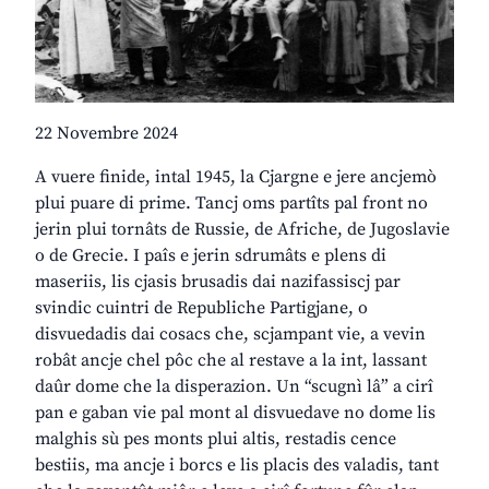
22 Novembre 2024
A vuere finide, intal 1945, la Cjargne e jere ancjemò
plui puare di prime. Tancj oms partîts pal front no
jerin plui tornâts de Russie, de Afriche, de Jugoslavie
o de Grecie. I paîs e jerin sdrumâts e plens di
maseriis, lis cjasis brusadis dai nazifassiscj par
svindic cuintri de Republiche Partigjane, o
disvuedadis dai cosacs che, scjampant vie, a vevin
robât ancje chel pôc che al restave a la int, lassant
daûr dome che la disperazion. Un “scugnì lâ” a cirî
pan e gaban vie pal mont al disvuedave no dome lis
malghis sù pes monts plui altis, restadis cence
bestiis, ma ancje i borcs e lis placis des valadis, tant