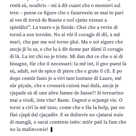
restâ sù, noaltris – mi à dit cuant che o montavi sul
tren – pense ce figure che o fasaressin se mai to pari
al ves di tornâ de Russie e nol cjatàs nissun a
spietâlu!”. La vuere e je finide. Chei che a vevin di
tornâ a son tornâts. No ai vût il coragjo di dîi, a mê
mari, che par me nol torne plui. Ma o soi sigure che
ancje jê lu sa, e che lu à dit dome par dâmi il coragjo
di lâ. La int chi no je triste. Mi dan dut ce che o ai di
bisugne, fûr che il necessari: la mê int, il gno puest là
sù, adalt, sot de spice di piere che e grate il cîl. E po
dopo cemût fasio jo a vivi tant lontane di Laure, mê
sûr piçule, che e cressarà cuissà mai dulà, ancje je
cjapade sù di une altre famee de basse?! Si tornarìno
mai a viodi, inte vite? Baste. Usgnot o scjampi vie. O
torni a cirî la mê tane, come che e fâs la bolp, par no
fâsi cjapâ dal cjaçadôr. E se dulinvie no cjatarai nuie
di mangjâ, o sarai contente istès: miôr patî la fam che
no la malinconie! ❚