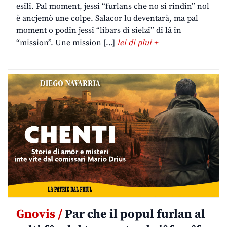
esili. Pal moment, jessi “furlans che no si rindin” nol
è ancjemò une colpe. Salacor lu deventarà, ma pal
moment o podin jessi “libars di sielzi” di lâ in
“mission”. Une mission […]
lei di plui +
Gnovis /
Par che il popul furlan al