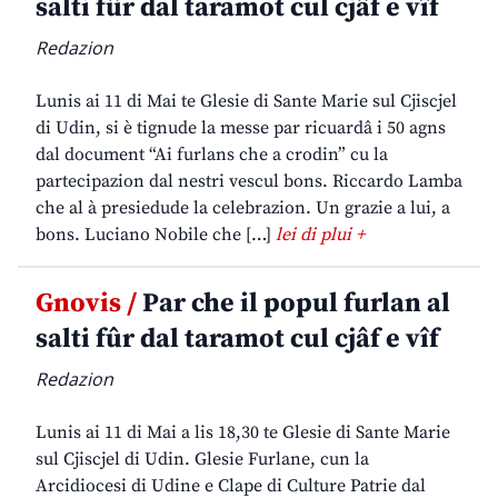
salti fûr dal taramot cul cjâf e vîf
Redazion
Lunis ai 11 di Mai te Glesie di Sante Marie sul Cjiscjel
di Udin, si è tignude la messe par ricuardâ i 50 agns
dal document “Ai furlans che a crodin” cu la
partecipazion dal nestri vescul bons. Riccardo Lamba
che al à presiedude la celebrazion. Un grazie a lui, a
bons. Luciano Nobile che […]
lei di plui +
Gnovis /
Par che il popul furlan al
salti fûr dal taramot cul cjâf e vîf
Redazion
Lunis ai 11 di Mai a lis 18,30 te Glesie di Sante Marie
sul Cjiscjel di Udin. Glesie Furlane, cun la
Arcidiocesi di Udine e Clape di Culture Patrie dal