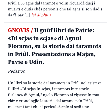
Friûl a 50 agns dal taramot o volìn ricuardâ ducj i
muarts e dutis chês personis che tai agns si son dadis
da fâ par […]
lei di plui +
GNOVIS /
Il gnûf libri de Patrie:
«Di scjas in scjas» di Agnul
Floramo, su la storie dai taramots
in Friûl. Presentazions a Majan,
Pavie e Udin.
Redazion
Un libri su la storie dai taramots in Friûl nol esisteve.
Il libri «Di scjas in scjas, i taramots inte storie
furlane» di Agnul/Angelo Floramo al ripasse in mût
clâr e cronologjic la storie dai taramots in Friûl,
mostrant tant che il pericul sismic al sedi une