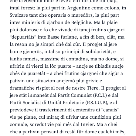
che la zoventût miôr e leve a cirî fortune fûr clap,
intal forest: la plui part in Argjentine come colons, in
Svuizare tant che operaris o muredôrs, la plui part
intes minieris di cjarbon de Belgjiche. Ma la plaie
plui dolorose e fo che vivude di tancj frutins cjargnei
“depuartâts” inte Basse furlane, a fin di ben, clâr, ma
la reson no je simpri chê dal cûr. Il progjet al jere
bon e gjenerôs, intal so principi di solidarietât, e
tantis fameis, massime di contadins, ma no dome, si
ufririn di vierzi la lôr puarte – ancje se tibiadis ancje
chês de puaretât – a chei frutins cjargnei che sigûr a
pativin une situazion ancjemò plui grivie e
dramatiche rispiet al rest de nestre Tiere. Il progjet al
jere stât inmaneât dal Partît Comunist (P.C.I.) e dal
Partît Socialist di Unitât Proletarie (P.S.I.U.P.), e al
previodeve il trasferiment di centenârs di “canais”
vie pe plane, cul miraç di ufrîur une cundizion plui
comude, soredut vie pai mês dal Invier. Ma a chei
che a partivin pensant di restâ fûr dome cualchi mês,