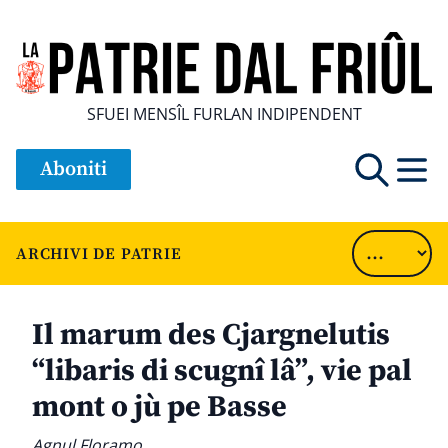
SFUEI MENSÎL FURLAN INDIPENDENT
Aboniti
ARCHIVI DE PATRIE
Il marum des Cjargnelutis
“libaris di scugnî lâ”, vie pal
mont o jù pe Basse
Agnul Floramo