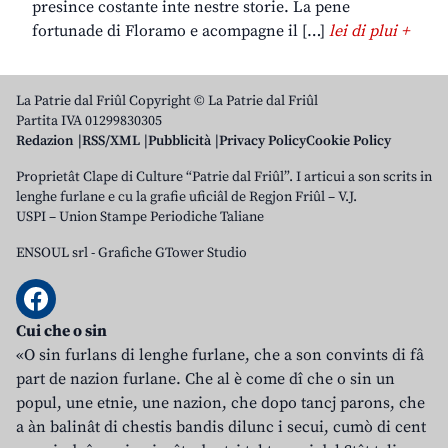
presince costante inte nestre storie. La pene
fortunade di Floramo e acompagne il […]
lei di plui +
La Patrie dal Friûl Copyright © La Patrie dal Friûl
Partita IVA 01299830305
Redazion
RSS/XML
Pubblicità
Privacy Policy
Cookie Policy
Proprietât Clape di Culture “Patrie dal Friûl”. I articui a son scrits in
lenghe furlane e cu la grafie uficiâl de Regjon Friûl – V.J.
USPI – Union Stampe Periodiche Taliane
ENSOUL srl
-
Grafiche GTower Studio
Cui che o sin
«O sin furlans di lenghe furlane, che a son convints di fâ
part de nazion furlane. Che al è come dî che o sin un
popul, une etnie, une nazion, che dopo tancj parons, che
a àn balinât di chestis bandis dilunc i secui, cumò di cent