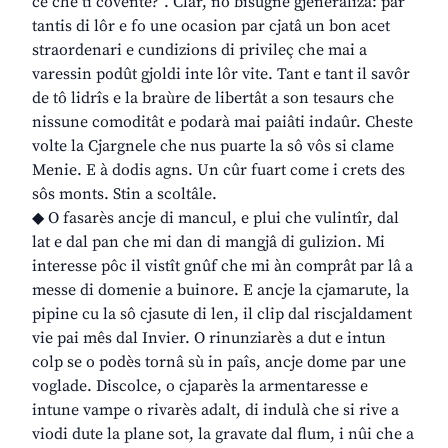
ce che ti covente?”. Clâr, no bisugne gjeneralizâ: par
tantis di lôr e fo une ocasion par cjatâ un bon acet
straordenari e cundizions di privileç che mai a
varessin podût gjoldi inte lôr vite. Tant e tant il savôr
de tô lidrîs e la braùre de libertât a son tesaurs che
nissune comoditât e podarà mai paiâti indaûr. Cheste
volte la Cjargnele che nus puarte la sô vôs si clame
Menie. E à dodis agns. Un cûr fuart come i crets des
sôs monts. Stin a scoltâle.
◆ O fasarès ancje di mancul, e plui che vulintîr, dal
lat e dal pan che mi dan di mangjâ di gulizion. Mi
interesse pôc il vistît gnûf che mi àn comprât par lâ a
messe di domenie a buinore. E ancje la cjamarute, la
pipine cu la sô cjasute di len, il clip dal riscjaldament
vie pai mês dal Invier. O rinunziarès a dut e intun
colp se o podès tornâ sù in paîs, ancje dome par une
voglade. Discolce, o cjaparès la armentaresse e
intune vampe o rivarès adalt, di indulà che si rive a
viodi dute la plane sot, la gravate dal flum, i nûi che a