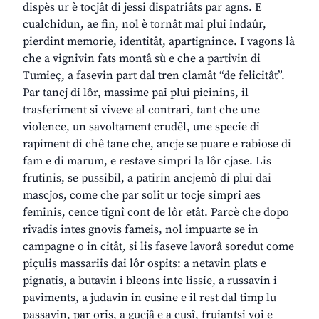
dispès ur è tocjât di jessi dispatriâts par agns. E
cualchidun, ae fin, nol è tornât mai plui indaûr,
pierdint memorie, identitât, apartignince. I vagons là
che a vignivin fats montâ sù e che a partivin di
Tumieç, a fasevin part dal tren clamât “de felicitât”.
Par tancj di lôr, massime pai plui picinins, il
trasferiment si viveve al contrari, tant che une
violence, un savoltament crudêl, une specie di
rapiment di chê tane che, ancje se puare e rabiose di
fam e di marum, e restave simpri la lôr cjase. Lis
frutinis, se pussibil, a patirin ancjemò di plui dai
mascjos, come che par solit ur tocje simpri aes
feminis, cence tignî cont de lôr etât. Parcè che dopo
rivadis intes gnovis fameis, nol impuarte se in
campagne o in citât, si lis faseve lavorâ soredut come
piçulis massariis dai lôr ospits: a netavin plats e
pignatis, a butavin i bleons inte lissie, a russavin i
paviments, a judavin in cusine e il rest dal timp lu
passavin, par oris, a gucjâ e a cusî, fruiantsi voi e