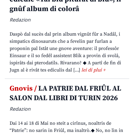
gnûf album di colorâ
Redazion
Daspò dal sucès dal prin album vignût fûr a Nadâl, i
simpatics dinosauruts che a fevelin par furlan a
proponin pal Istât une gnove aventure: il professôr
Einsaur e il so fedêl assistent Blik a provin di svolâ,
ispirâts dai pterodatils. Rivarano? ◆ A partî de fin di
Jugn al è rivât tes ediculis dal […]
lei di plui +
Gnovis /
LA PATRIE DAL FRIÛL AL
SALON DAL LIBRI DI TURIN 2026
Redazion
Dai 14 ai 18 di Mai no steit a cirînus, noaltris de
“Patrie”: no sarin in Friûl, ma inaltrò.◆ No, no lìn in