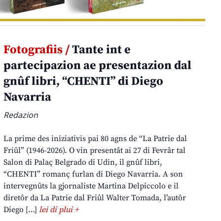
Fotografiis /
Tante int e
partecipazion ae presentazion dal
gnûf libri, “CHENTI” di Diego
Navarria
Redazion
La prime des iniziativis pai 80 agns de “La Patrie dal
Friûl” (1946-2026). O vin presentât ai 27 di Fevrâr tal
Salon di Palaç Belgrado di Udin, il gnûf libri,
“CHENTI” romanç furlan di Diego Navarria. A son
intervegnûts la gjornaliste Martina Delpiccolo e il
diretôr da La Patrie dal Friûl Walter Tomada, l’autôr
Diego […]
lei di plui +