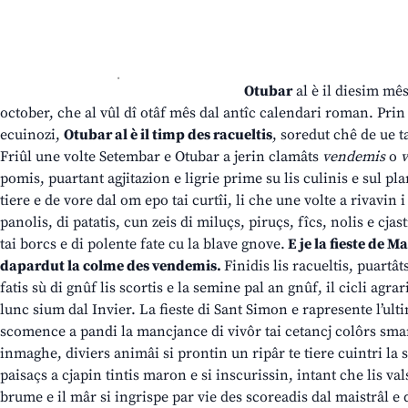
.
Otubar
al è il diesim mês
october, che al vûl dî otâf mês dal antîc calendari roman. Prin
ecuinozi,
Otubar al è il timp des racueltis
, soredut chê de ue 
Friûl une volte Setembar e Otubar a jerin clamâts
vendemis
o
pomis, puartant agjitazion e ligrie prime su lis culinis e sul pl
tiere e de vore dal om epo tai curtîi, li che une volte a rivavin 
panolis, di patatis, cun zeis di miluçs, piruçs, fîcs, nolis e cjas
tai borcs e di polente fate cu la blave gnove.
E je la fieste de 
dapardut la colme des vendemis.
Finidis lis racueltis, puartât
fatis sù di gnûf lis scortis e la semine pal an gnûf, il cicli agrari
lunc sium dal Invier. La fieste di Sant Simon e rapresente l’ulti
scomence a pandi la mancjance di vivôr tai cetancj colôrs smam
inmaghe, diviers animâi si prontin un ripâr te tiere cuintri la s
paisaçs a cjapin tintis maron e si inscurissin, intant che lis val
brume e il mâr si ingrispe par vie des scoreadis dal maistrâl e