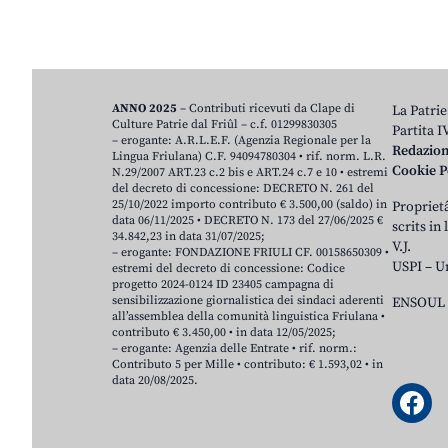
ANNO 2025
– Contributi ricevuti da Clape di
La Patrie
Culture Patrie dal Friûl – c.f. 01299830305
Partita 
– erogante: A.R.L.E.F. (Agenzia Regionale per la
Redazio
Lingua Friulana) C.F. 94094780304 • rif. norm. L.R.
Cookie P
N.29/2007 ART.23 c.2 bis e ART.24 c.7 e 10 • estremi
del decreto di concessione: DECRETO N. 261 del
25/10/2022 importo contributo € 3.500,00 (saldo) in
Proprietâ
data 06/11/2025 • DECRETO N. 173 del 27/06/2025 €
scrits in
34.842,23 in data 31/07/2025;
V.J.
– erogante: FONDAZIONE FRIULI CF. 00158650309 •
USPI – U
estremi del decreto di concessione: Codice
progetto 2024-0124 ID 23405 campagna di
sensibilizzazione giornalistica dei sindaci aderenti
ENSOUL 
all’assemblea della comunità linguistica Friulana •
contributo € 3.450,00 • in data 12/05/2025;
– erogante: Agenzia delle Entrate • rif. norm.:
Contributo 5 per Mille • contributo: € 1.593,02 • in
data 20/08/2025.