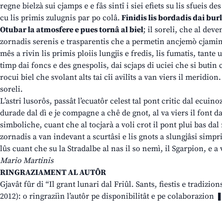
regne bielzà sui cjamps e e fâs sintî i siei efiets su lis sfueis des
cu lis primis zulugnis par po colâ.
Finidis lis bordadis dai bur
Otubar la atmosfere e pues tornâ al biel
; il soreli, che al dev
zornadis serenis e trasparentis che a permetin ancjemò cjaminad
mês a rivin lis primis ploiis lungjis e fredis, lis fumatis, tante um
timp dai foncs e des gnespolis, dai scjaps di uciei che si butin cu
rocui biel che svolant alts tai cîi avilîts a van viers il meridion
soreli.
L’astri lusorôs, passât l’ecuatôr celest tal pont critic dal ecuin
durade dal dì e je compagne a chê de gnot, al va viers il font dal
simboliche, cuant che al tocjarà a voli crot il pont plui bas dal 
zornadis a van indevant a scurtâsi e lis gnots a slungjâsi simpri d
lûs cuant che su la Stradalbe al nas il so nemì, il Sgarpion, e a
Mario Martinis
RINGRAZIAMENT AL AUTÔR
Gjavât fûr di “Il grant lunari dal Friûl. Sants, fiestis e tradizion
2012): o ringraziìn l’autôr pe disponibilitât e pe colaborazion