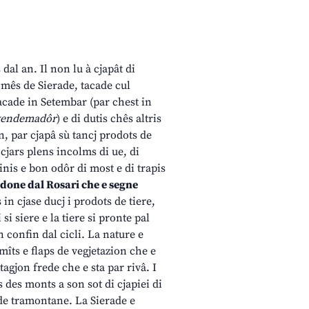
 dal an. Il non lu à cjapât di
 mês de Sierade, tacade cul
tacade in Setembar (par chest in
vendemadôr
) e di dutis chês altris
an, par cjapâ sù tancj prodots de
i cjars plens incolms di ue, di
tinis e bon odôr di most e di trapis
Madone dal Rosari che e segne
s in cjase ducj i prodots de tiere,
 si siere e la tiere si pronte pal
n confin dal cicli. La nature e
îts e flaps de vegjetazion che e
tagjon frede che e sta par rivâ. I
s des monts a son sot di cjapiei di
 de tramontane. La Sierade e