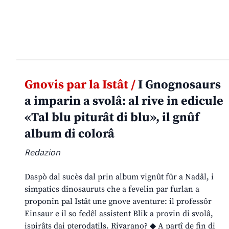
Gnovis par la Istât /
I Gnognosaurs
a imparin a svolâ: al rive in edicule
«Tal blu piturât di blu», il gnûf
album di colorâ
Redazion
Daspò dal sucès dal prin album vignût fûr a Nadâl, i
simpatics dinosauruts che a fevelin par furlan a
proponin pal Istât une gnove aventure: il professôr
Einsaur e il so fedêl assistent Blik a provin di svolâ,
ispirâts dai pterodatils. Rivarano? ◆ A partî de fin di