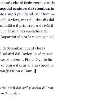
 plantis che si fasin rossis e zalis
laçs dal ecuinozi di Setembar, in
ente simpri plui debil, al inlumine
is a viert, ma tai ultins dîs dal
iditât e il prin frêt. A è rivât il
l cjâf in jù tes oseladis e tai
. Dapardut si sint la nostalgjie dal
ozi di Setembar, cuant che la
 solstizi dal Invier, la sô muart
nestri orizont. Fin chê volte lis
i plui e il scûr al à za vinçût la
 van jù Orion e Taur. ❚
s dal cicli dal an” (Pasian di Prât,
 ❚ ✒ Redazion