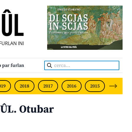
RLAN INDIPENDENT • INDEPENDENT FRIULIAN MONTHLY • 
Cerca:
 par furlan
019
2018
2017
2016
2015
2014
ÛL. Otubar