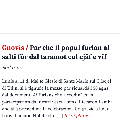
Gnovis /
Par che il popul furlan al
salti fûr dal taramot cul cjâf e vîf
Redazion
Lunis ai 11 di Mai te Glesie di Sante Marie sul Cjiscjel
di Udin, si è tignude la messe par ricuardâ i 50 agns
dal document “Ai furlans che a crodin” cu la
partecipazion dal nestri vescul bons. Riccardo Lamba
che al à presiedude la celebrazion. Un grazie a lui, a
bons. Luciano Nobile che […]
lei di plui +