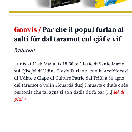
Gnovis /
Par che il popul furlan al
salti fûr dal taramot cul cjâf e vîf
Redazion
Lunis ai 11 di Mai a lis 18,30 te Glesie di Sante Marie
sul Cjiscjel di Udin. Glesie Furlane, cun la Arcidiocesi
di Udine e Clape di Culture Patrie dal Friûl a 50 agns
dal taramot o volìn ricuardâ ducj i muarts e dutis chês
personis che tai agns si son dadis da fâ par […]
lei di
plui +