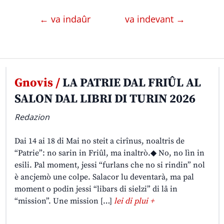
← va indaûr
va indevant →
Gnovis /
LA PATRIE DAL FRIÛL AL
SALON DAL LIBRI DI TURIN 2026
Redazion
Dai 14 ai 18 di Mai no steit a cirînus, noaltris de
“Patrie”: no sarin in Friûl, ma inaltrò.◆ No, no lìn in
esili. Pal moment, jessi “furlans che no si rindin” nol
è ancjemò une colpe. Salacor lu deventarà, ma pal
moment o podin jessi “libars di sielzi” di lâ in
“mission”. Une mission […]
lei di plui +