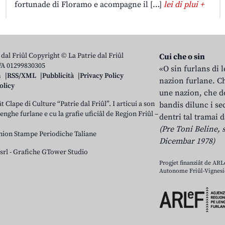
fortunade di Floramo e acompagne il […]
lei di plui +
 dal Friûl Copyright © La Patrie dal Friûl
Cui che o sin
IVA 01299830305
«O sin furlans di 
n
RSS/XML
Pubblicità
Privacy Policy
nazion furlane. Ch
olicy
une nazion, che do
t Clape di Culture “Patrie dal Friûl”. I articui a son
bandis dilunc i se
 lenghe furlane e cu la grafie uficiâl de Regjon Friûl –
dentri tal tramai d
(Pre Toni Beline, s
nion Stampe Periodiche Taliane
Dicembar 1978)
srl
-
Grafiche GTower Studio
Progjet finanziât de AR
Autonome Friûl-Vignesie