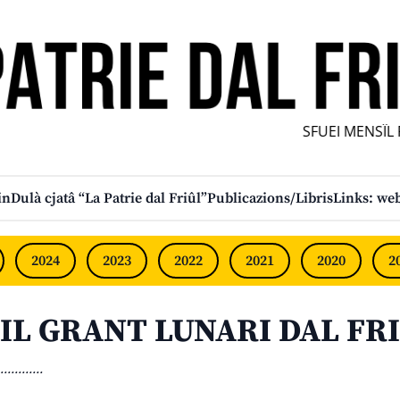
SFUEI MENSÎL FU
in
Dulà cjatâ “La Patrie dal Friûl”
Publicazions/Libris
Links: web
2024
2023
2022
2021
2020
2
IL GRANT LUNARI DAL FRI
............