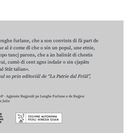
lenghe furlane, che a son convints di fâ part de
e al è come dî che o sin un popul, une etnie,
po tancj parons, che a àn balinât di chestis
cui, cumò di cent agns indaûr o sin cjapâts
al Stât talian».
ul so prin editoriâl de “La Patrie dal Friûl”,
LeF - Agjenzie Regjonâl pe Lenghe Furlane e de Regjon
 Julie