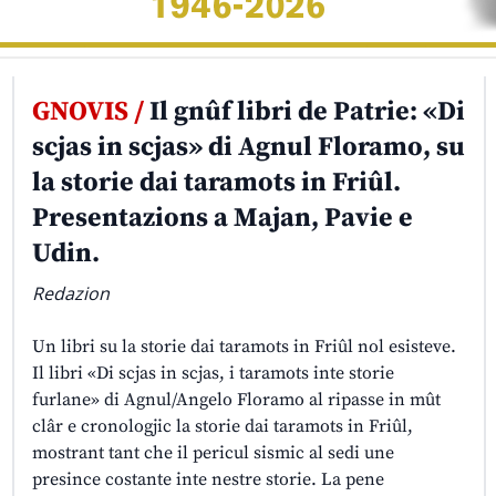
GNOVIS /
Il gnûf libri de Patrie: «Di
scjas in scjas» di Agnul Floramo, su
la storie dai taramots in Friûl.
Presentazions a Majan, Pavie e
Udin.
Redazion
Un libri su la storie dai taramots in Friûl nol esisteve.
Il libri «Di scjas in scjas, i taramots inte storie
furlane» di Agnul/Angelo Floramo al ripasse in mût
clâr e cronologjic la storie dai taramots in Friûl,
mostrant tant che il pericul sismic al sedi une
presince costante inte nestre storie. La pene