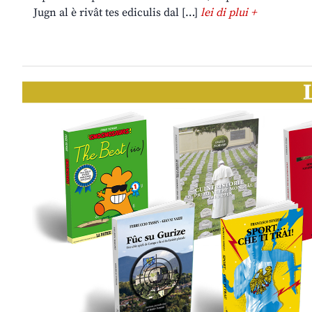
Jugn al è rivât tes ediculis dal […]
lei di plui +