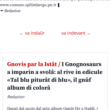
www.comune.spilimbergo.pn.it ❚
✒ Redazion
← va indaûr
va indevant →
Gnovis par la Istât /
I Gnognosaurs
a imparin a svolâ: al rive in edicule
«Tal blu piturât di blu», il gnûf
album di colorâ
Redazion
Daspò dal sucès dal prin album vignût fûr a Nadâl, i