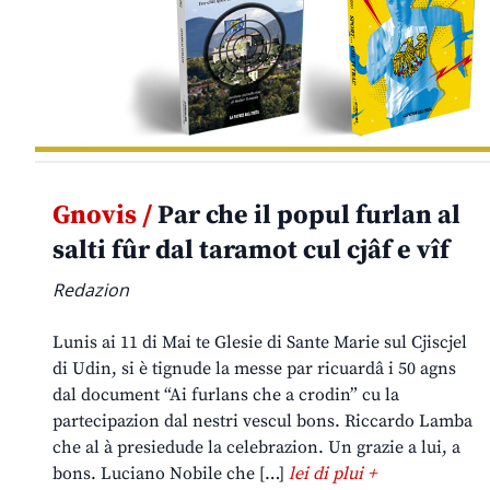
Gnovis /
Par che il popul furlan al
salti fûr dal taramot cul cjâf e vîf
Redazion
Lunis ai 11 di Mai te Glesie di Sante Marie sul Cjiscjel
di Udin, si è tignude la messe par ricuardâ i 50 agns
dal document “Ai furlans che a crodin” cu la
partecipazion dal nestri vescul bons. Riccardo Lamba
che al à presiedude la celebrazion. Un grazie a lui, a
bons. Luciano Nobile che […]
lei di plui +