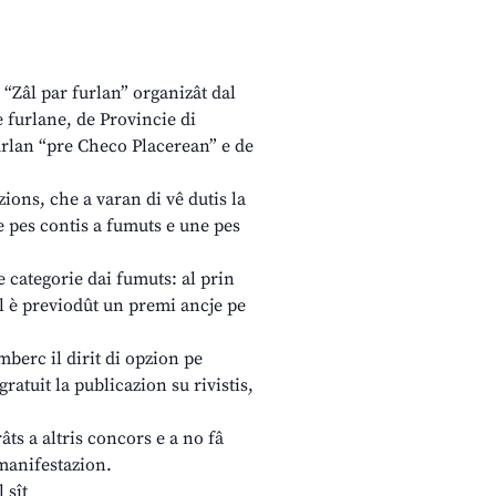
 “Zâl par furlan” organizât dal
 furlane, de Provincie di
furlan “pre Checo Placerean” e de
zions, che a varan di vê dutis la
ne pes contis a fumuts e une pes
 categorie dai fumuts: al prin
al è previodût un premi ancje pe
berc il dirit di opzion pe
ratuit la publicazion su rivistis,
âts a altris concors e a no fâ
a manifestazion.
 sît