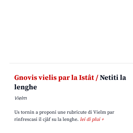
Gnovis vielis par la Istât /
Netiti la
lenghe
Vielm
Us tornin a proponi une rubricute di Vielm par
rinfrescasi il cjâf su la lenghe.
lei di plui +