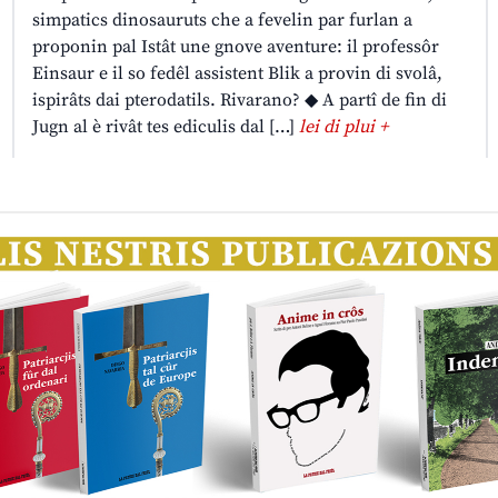
simpatics dinosauruts che a fevelin par furlan a
proponin pal Istât une gnove aventure: il professôr
Einsaur e il so fedêl assistent Blik a provin di svolâ,
ispirâts dai pterodatils. Rivarano? ◆ A partî de fin di
Jugn al è rivât tes ediculis dal […]
lei di plui +