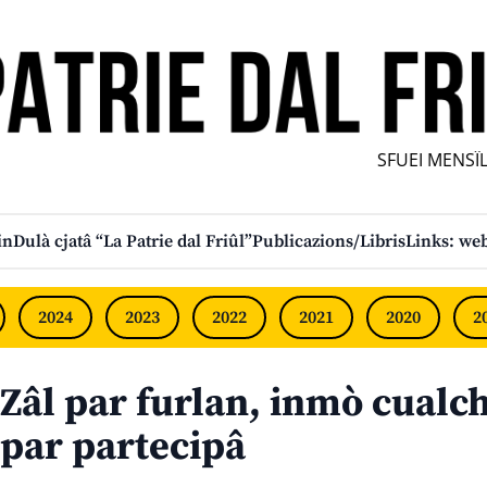
SFUEI MENSÎL F
in
Dulà cjatâ “La Patrie dal Friûl”
Publicazions/Libris
Links: web
2024
2023
2022
2021
2020
2
Zâl par furlan, inmò cualc
par partecipâ