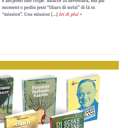
è ancjemò une colpe. Salacor lu deventarà, ma pal
moment o podin jessi “libars di sielzi” di lâ in
“mission”. Une mission […]
lei di plui +