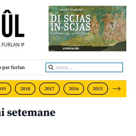
URLAN INDIPENDENT • INDEPENDENT FRIULIAN MONTHLY •
Cerca:
 par furlan
019
2018
2017
2016
2015
2014
hi setemane