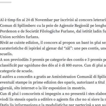
............
Al è timp fin ai 24 di Novembar par iscrivisi al concors leterari
Comun di Spilimberc cu la poie de Agjenzie Regjonâl pe lenghe
Pordenon e de Societât Filologjiche Furlane, dal istitût ladin 
Union scritôrs furlans.
Rivât ae cuinte edizion, il concors al propon un bant in plui se
carateristiche di ispirâsi al gjenar dal “zâl”: une pes contis, u
scuelis.
A son previodûts 3 premis pe categorie des contis e 3 premis pe
classificât par ognidune des dôs al è di 800 euros. Cun di plui 
categorie de scuele.
I autôrs a concedin a gratis ae Aministrazion Comunâl di Spilim
eventuâl stampe in prime edizion des oparis, autorizant a titul g
gjornâi, sîts internet o la lôr esposizion in mostris.
Cun di plui i concorints si impegnin a no presentâ i stes elabor
viodi lis stessis oparis a editôrs o agjents fin che no si siere l
Dutis lis informazions e la modulistiche par partecipâ a son sul