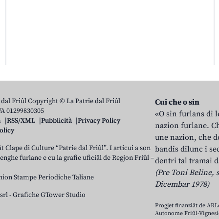
 dal Friûl Copyright © La Patrie dal Friûl
Cui che o sin
IVA 01299830305
«O sin furlans di 
n
RSS/XML
Pubblicità
Privacy Policy
nazion furlane. Ch
olicy
une nazion, che do
t Clape di Culture “Patrie dal Friûl”. I articui a son
bandis dilunc i se
 lenghe furlane e cu la grafie uficiâl de Regjon Friûl –
dentri tal tramai d
(Pre Toni Beline, s
nion Stampe Periodiche Taliane
Dicembar 1978)
srl
-
Grafiche GTower Studio
Progjet finanziât de AR
Autonome Friûl-Vignesie