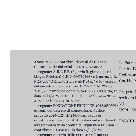
ANNO 2025
– Contributi ricevuti da Clape di
La Patrie
Culture Patrie dal Friûl – c.f. 01299830305
Partita 
– erogante: A.R.L.E.F. (Agenzia Regionale per la
Redazio
Lingua Friulana) C.F. 94094780304 • rif. norm. L.R.
Cookie P
N.29/2007 ART.23 c.2 bis e ART.24 c.7 e 10 • estremi
del decreto di concessione: DECRETO N. 261 del
25/10/2022 importo contributo € 3.500,00 (saldo) in
Proprietâ
data 06/11/2025 • DECRETO N. 173 del 27/06/2025 €
scrits in
34.842,23 in data 31/07/2025;
V.J.
– erogante: FONDAZIONE FRIULI CF. 00158650309 •
USPI – U
estremi del decreto di concessione: Codice
progetto 2024-0124 ID 23405 campagna di
sensibilizzazione giornalistica dei sindaci aderenti
ENSOUL 
all’assemblea della comunità linguistica Friulana •
contributo € 3.450,00 • in data 12/05/2025;
– erogante: Agenzia delle Entrate • rif. norm.: