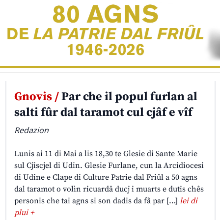
Gnovis /
Par che il popul furlan al
salti fûr dal taramot cul cjâf e vîf
Redazion
Lunis ai 11 di Mai a lis 18,30 te Glesie di Sante Marie
sul Cjiscjel di Udin. Glesie Furlane, cun la Arcidiocesi
di Udine e Clape di Culture Patrie dal Friûl a 50 agns
dal taramot o volìn ricuardâ ducj i muarts e dutis chês
personis che tai agns si son dadis da fâ par […]
lei di
plui +