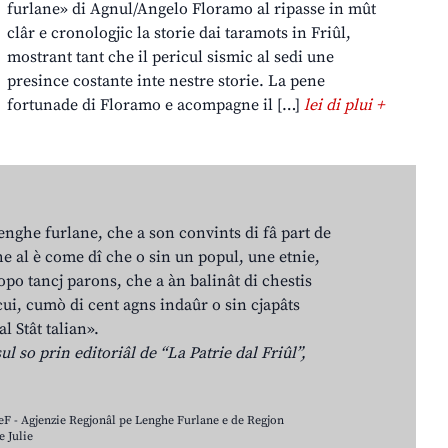
furlane» di Agnul/Angelo Floramo al ripasse in mût
clâr e cronologjic la storie dai taramots in Friûl,
mostrant tant che il pericul sismic al sedi une
presince costante inte nestre storie. La pene
fortunade di Floramo e acompagne il […]
lei di plui +
lenghe furlane, che a son convints di fâ part de
e al è come dî che o sin un popul, une etnie,
po tancj parons, che a àn balinât di chestis
cui, cumò di cent agns indaûr o sin cjapâts
al Stât talian».
ul so prin editoriâl de “La Patrie dal Friûl”,
LeF - Agjenzie Regjonâl pe Lenghe Furlane e de Regjon
 Julie