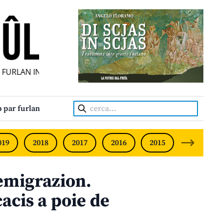
URLAN INDIPENDENT • INDEPENDENT FRIULIAN MONTHLY •
Cerca:
 par furlan
019
2018
2017
2016
2015
2014
 emigrazion.
cacis a poie de