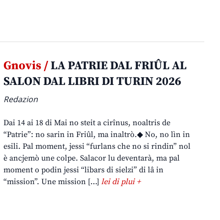
Gnovis /
LA PATRIE DAL FRIÛL AL
SALON DAL LIBRI DI TURIN 2026
Redazion
Dai 14 ai 18 di Mai no steit a cirînus, noaltris de
“Patrie”: no sarin in Friûl, ma inaltrò.◆ No, no lìn in
esili. Pal moment, jessi “furlans che no si rindin” nol
è ancjemò une colpe. Salacor lu deventarà, ma pal
moment o podin jessi “libars di sielzi” di lâ in
“mission”. Une mission […]
lei di plui +