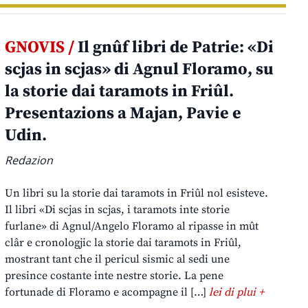
GNOVIS /
Il gnûf libri de Patrie: «Di
scjas in scjas» di Agnul Floramo, su
la storie dai taramots in Friûl.
Presentazions a Majan, Pavie e
Udin.
Redazion
Un libri su la storie dai taramots in Friûl nol esisteve.
Il libri «Di scjas in scjas, i taramots inte storie
furlane» di Agnul/Angelo Floramo al ripasse in mût
clâr e cronologjic la storie dai taramots in Friûl,
mostrant tant che il pericul sismic al sedi une
presince costante inte nestre storie. La pene
fortunade di Floramo e acompagne il […]
lei di plui +