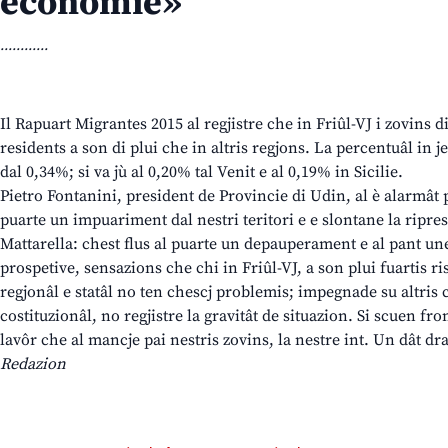
economie»
............
Il Rapuart Migrantes 2015 al regjistre che in Friûl-VJ i zovins di
residents a son di plui che in altris regjons. La percentuâl in j
dal 0,34%; si va jù al 0,20% tal Venit e al 0,19% in Sicilie.
Pietro Fontanini, president de Provincie di Udin, al è alarmât
puarte un impuariment dal nestri teritori e e slontane la ripres
Mattarella: chest flus al puarte un depauperament e al pant un
prospetive, sensazions che chi in Friûl-VJ, a son plui fuartis ris
regjonâl e statâl no ten chescj problemis; impegnade su altris
costituzionâl, no regjistre la gravitât de situazion. Si scuen fron
lavôr che al mancje pai nestris zovins, la nestre int. Un dât dr
Redazion