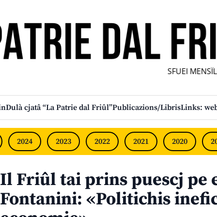
SFUEI MENSÎL F
in
Dulà cjatâ “La Patrie dal Friûl”
Publicazions/Libris
Links: web
2024
2023
2022
2021
2020
2
Il Friûl tai prins puescj pe
Fontanini: «Politichis inefi