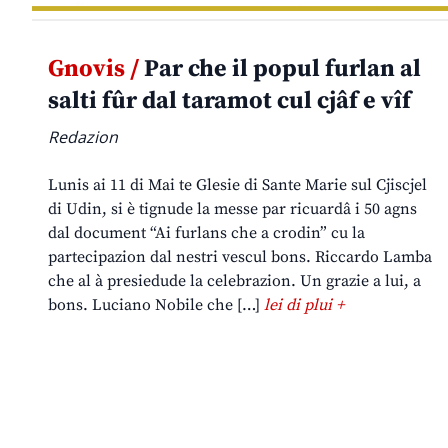
Gnovis /
Par che il popul furlan al
salti fûr dal taramot cul cjâf e vîf
Redazion
Lunis ai 11 di Mai te Glesie di Sante Marie sul Cjiscjel
di Udin, si è tignude la messe par ricuardâ i 50 agns
dal document “Ai furlans che a crodin” cu la
partecipazion dal nestri vescul bons. Riccardo Lamba
che al à presiedude la celebrazion. Un grazie a lui, a
bons. Luciano Nobile che […]
lei di plui +