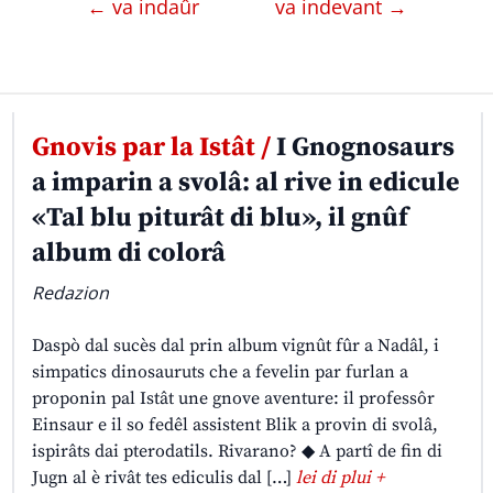
← va indaûr
va indevant →
Gnovis par la Istât /
I Gnognosaurs
a imparin a svolâ: al rive in edicule
«Tal blu piturât di blu», il gnûf
album di colorâ
Redazion
Daspò dal sucès dal prin album vignût fûr a Nadâl, i
simpatics dinosauruts che a fevelin par furlan a
proponin pal Istât une gnove aventure: il professôr
Einsaur e il so fedêl assistent Blik a provin di svolâ,
ispirâts dai pterodatils. Rivarano? ◆ A partî de fin di
Jugn al è rivât tes ediculis dal […]
lei di plui +