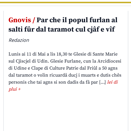
Gnovis /
Par che il popul furlan al
salti fûr dal taramot cul cjâf e vîf
Redazion
Lunis ai 11 di Mai a lis 18,30 te Glesie di Sante Marie
sul Cjiscjel di Udin. Glesie Furlane, cun la Arcidiocesi
di Udine e Clape di Culture Patrie dal Friûl a 50 agns
dal taramot o volìn ricuardâ ducj i muarts e dutis chês
personis che tai agns si son dadis da fâ par […]
lei di
plui +