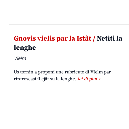
Gnovis vielis par la Istât /
Netiti la
lenghe
Vielm
Us tornin a proponi une rubricute di Vielm par
rinfrescasi il cjâf su la lenghe.
lei di plui +