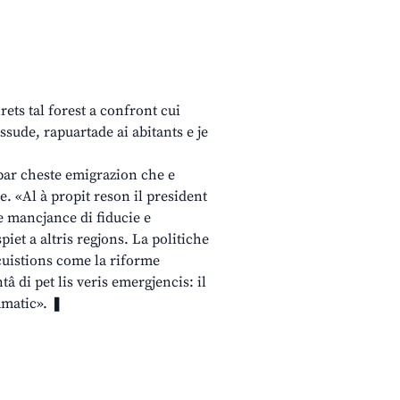
rets tal forest a confront cui
essude, rapuartade ai abitants e je
 par cheste emigrazion che e
e. «Al à propit reson il president
e mancjance di fiducie e
piet a altris regjons. La politiche
 cuistions come la riforme
tâ di pet lis veris emergjencis: il
amatic». ❚