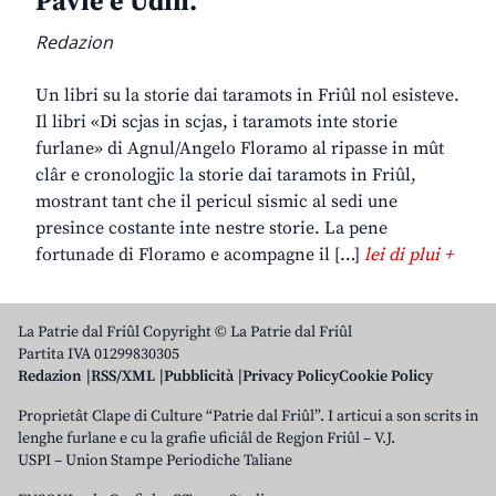
Pavie e Udin.
Redazion
Un libri su la storie dai taramots in Friûl nol esisteve.
Il libri «Di scjas in scjas, i taramots inte storie
furlane» di Agnul/Angelo Floramo al ripasse in mût
clâr e cronologjic la storie dai taramots in Friûl,
mostrant tant che il pericul sismic al sedi une
presince costante inte nestre storie. La pene
fortunade di Floramo e acompagne il […]
lei di plui +
La Patrie dal Friûl Copyright © La Patrie dal Friûl
Partita IVA 01299830305
Redazion
RSS/XML
Pubblicità
Privacy Policy
Cookie Policy
Proprietât Clape di Culture “Patrie dal Friûl”. I articui a son scrits in
lenghe furlane e cu la grafie uficiâl de Regjon Friûl – V.J.
USPI – Union Stampe Periodiche Taliane