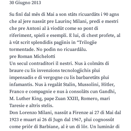
30 Giugno 2013
Su finî dal mês di Mai a son stâts ricuardâts i 90 agns
che al jere nassût pre Laurinç Milani, predi e mestri
che pre Antoni al à viodût come so pont di
riferiment, spieli e esempli. E lui, di chest profete, al
à vût scrit splendidis pagjinis in “Trilogjie
tormentade. No podìn no ricuardâlu.
pre Roman Michelotti
Un secul contraditori il nestri. Nus à colmâts di
braure cu lis invenzions tecnologjichis plui
impensadis e di vergogne cu lis barbaretâts plui
infamantis. Nus à regalât Stalin, Mussolini, Hitler,
Franco e compagnie e nus à consolâts cun Gandhi,
M. Luther King, pape Zuan XXIII, Romero, mari
Taresie e altris stelis.
Don Lorenzo Milani, nassût a Firenze ai 27 di Mai dal
1923 e muart ai 26 di Jugn dal 1967, plui cognossût
come priôr di Barbiane, al è un di lôr. Un luminâr di