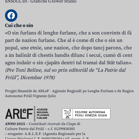
ENSOUL srl
-
Grafiche GTower Studio
Cui che o sin
«O sin furlans di lenghe furlane, che a son convints di fâ
part de nazion furlane. Che al è come dî che o sin un
popul, une etnie, une nazion, che dopo tancj parons, che
a àn balinât di chestis bandis dilunc i secui, cumò di cent
agns indaûr o sin cjapâts dentri tal tramai dal Stât talian».
(Pre Toni Beline, sul so prin editoriâl de “La Patrie dal
Friûl”, Dicembar 1978)
Progjet finanziât de ARLeF - Agjenzie Regjonâl pe Lenghe Furlane e de Regjon
Autonome Friûl-Vignesie Julie
ANNO 2025
– Contributi ricevuti da Clape di
Culture Patrie dal Friûl – c.f. 01299830305
– erogante: A.R.L.E.F. (Agenzia Regionale per la
Lingua Friulana) C.F. 94094780304 • rif. norm. L.R.