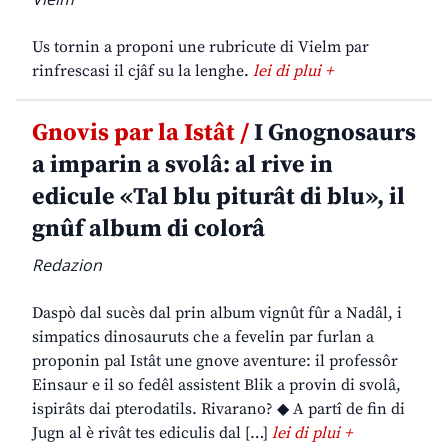
Us tornin a proponi une rubricute di Vielm par
rinfrescasi il cjâf su la lenghe.
lei di plui +
Gnovis par la Istât /
I Gnognosaurs
a imparin a svolâ: al rive in
edicule «Tal blu piturât di blu», il
gnûf album di colorâ
Redazion
Daspò dal sucès dal prin album vignût fûr a Nadâl, i
simpatics dinosauruts che a fevelin par furlan a
proponin pal Istât une gnove aventure: il professôr
Einsaur e il so fedêl assistent Blik a provin di svolâ,
ispirâts dai pterodatils. Rivarano? ◆ A partî de fin di
Jugn al è rivât tes ediculis dal […]
lei di plui +