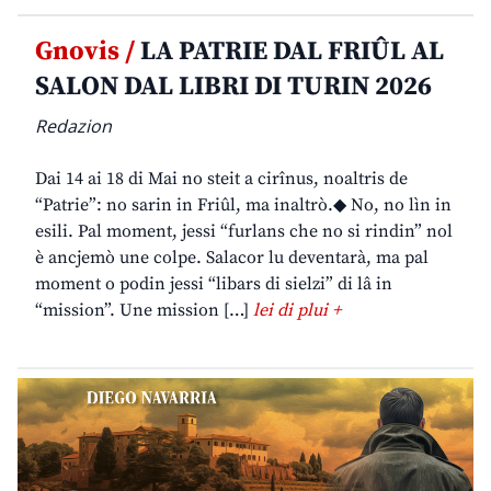
Gnovis /
LA PATRIE DAL FRIÛL AL
SALON DAL LIBRI DI TURIN 2026
Redazion
Dai 14 ai 18 di Mai no steit a cirînus, noaltris de
“Patrie”: no sarin in Friûl, ma inaltrò.◆ No, no lìn in
esili. Pal moment, jessi “furlans che no si rindin” nol
è ancjemò une colpe. Salacor lu deventarà, ma pal
moment o podin jessi “libars di sielzi” di lâ in
“mission”. Une mission […]
lei di plui +