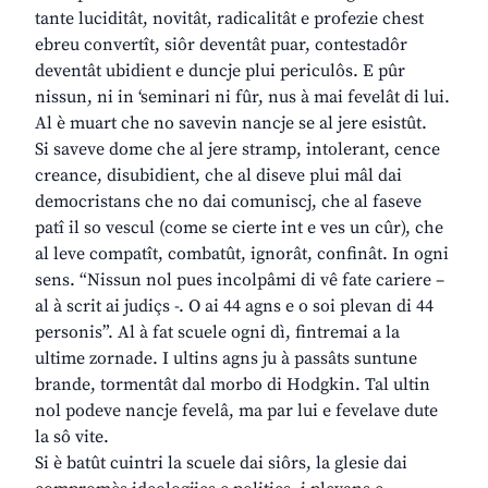
tante luciditât, novitât, radicalitât e profezie chest
ebreu convertît, siôr deventât puar, contestadôr
deventât ubidient e duncje plui periculôs. E pûr
nissun, ni in ‘seminari ni fûr, nus à mai fevelât di lui.
Al è muart che no savevin nancje se al jere esistût.
Si saveve dome che al jere stramp, intolerant, cence
creance, disubidient, che al diseve plui mâl dai
democristans che no dai comuniscj, che al faseve
patî il so vescul (come se cierte int e ves un cûr), che
al leve compatît, combatût, ignorât, confinât. In ogni
sens. “Nissun nol pues incolpâmi di vê fate cariere –
al à scrit ai judiçs -. O ai 44 agns e o soi plevan di 44
personis”. Al à fat scuele ogni dì, fintremai a la
ultime zornade. I ultins agns ju à passâts suntune
brande, tormentât dal morbo di Hodgkin. Tal ultin
nol podeve nancje fevelâ, ma par lui e fevelave dute
la sô vite.
Si è batût cuintri la scuele dai siôrs, la glesie dai