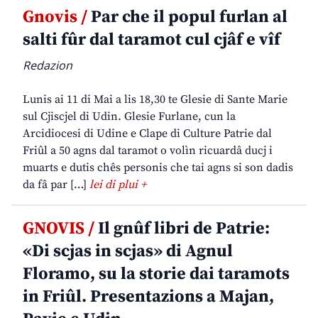
Gnovis /
Par che il popul furlan al
salti fûr dal taramot cul cjâf e vîf
Redazion
Lunis ai 11 di Mai a lis 18,30 te Glesie di Sante Marie
sul Cjiscjel di Udin. Glesie Furlane, cun la
Arcidiocesi di Udine e Clape di Culture Patrie dal
Friûl a 50 agns dal taramot o volìn ricuardâ ducj i
muarts e dutis chês personis che tai agns si son dadis
da fâ par […]
lei di plui +
GNOVIS /
Il gnûf libri de Patrie:
«Di scjas in scjas» di Agnul
Floramo, su la storie dai taramots
in Friûl. Presentazions a Majan,