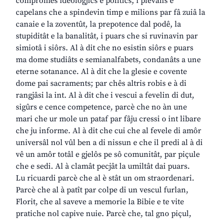
compromès ideologjics e politics, i plevans e
capelans che a spindevin timp e milions par fâ zuiâ la
canaie e la zoventût, la prepotence dal podê, la
stupiditât e la banalitât, i puars che si ruvinavin par
simiotâ i siôrs. Al à dit che no esistin siôrs e puars
ma dome studiâts e semianalfabets, condanâts a une
eterne sotanance. Al à dit che la glesie e covente
dome pai sacraments; par chês altris robis e à di
rangjâsi la int. Al à dit che i vescui a fevelin di dut,
sigûrs e cence competence, parcè che no àn une
mari che ur mole un pataf par fâju cressi o int libare
che ju informe. Al à dit che cui che al fevele di amôr
universâl nol vûl ben a di nissun e che il predi al à di
vê un amôr totâl e gjelôs pe sô comunitât, par piçule
che e sedi. Al à clamât pecjât la umiltât dai puars.
Lu ricuardi parcè che al è stât un om straordenari.
Parcè che al à patît par colpe di un vescul furlan,
Florit, che al saveve a memorie la Bibie e te vite
pratiche nol capive nuie. Parcè che, tal gno piçul,