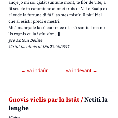
ancje jo mi soi cjatât suntune mont, te flôr de vite, a
fâ scuele in canoniche ai miei fruts di Val e Rualp e o
ai vude la furtune di fâ il so stes mistîr, il plui biel
che al esisti: predi e mestri.
Mi à mancjade la sô coerence e la sô santitât ma no
lis rognis cu la istituzion. ❚
pre Antoni Beline
Cirint lis olmis di Diu
21.06.1997
← va indaûr
va indevant →
Gnovis vielis par la Istât /
Netiti la
lenghe
Vielm