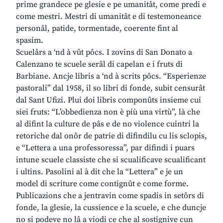
prime grandece pe glesie e pe umanitât, come predi e
come mestri. Mestri di umanitât e di testemoneance
personâl, patide, tormentade, coerente fint al
spasim.
Scuelârs a ‘nd à vût pôcs. I zovins di San Donato a
Calenzano te scuele serâl di capelan e i fruts di
Barbiane. Ancje libris a ‘nd à scrits pôcs. “Esperienze
pastorali” dal 1958, il so libri di fonde, subit censurât
dal Sant Ufizi. Plui doi libris componûts insieme cui
siei fruts: “L’obbedienza non è più una virtù”, là che
al difint la culture de pâs e de no violence cuintri la
retoriche dal onôr de patrie di difindilu cu lis sclopis,
e “Lettera a una professoressa”, par difindi i puars
intune scuele classiste che si scualificave scualificant
i ultins. Pasolini al à dit che la “Lettera” e je un
model di scriture come contignût e come forme.
Publicazions che a jentravin come spadis in setôrs di
fonde, la glesie, la cussience e la scuele, e che duncje
no si podeve no lâ a viodi ce che al sostignive cun