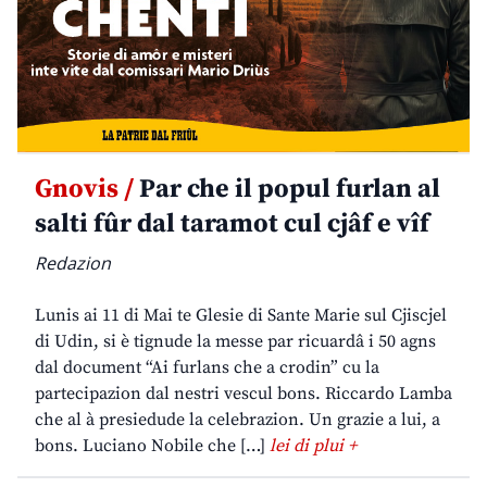
Gnovis /
Par che il popul furlan al
salti fûr dal taramot cul cjâf e vîf
Redazion
Lunis ai 11 di Mai te Glesie di Sante Marie sul Cjiscjel
di Udin, si è tignude la messe par ricuardâ i 50 agns
dal document “Ai furlans che a crodin” cu la
partecipazion dal nestri vescul bons. Riccardo Lamba
che al à presiedude la celebrazion. Un grazie a lui, a
bons. Luciano Nobile che […]
lei di plui +