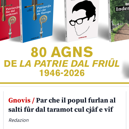
Gnovis /
Par che il popul furlan al
salti fûr dal taramot cul cjâf e vîf
Redazion