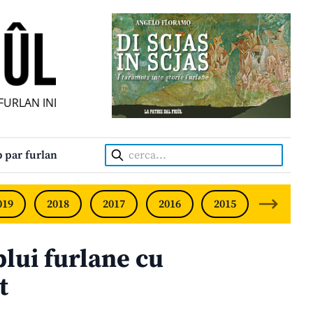
RLAN INDIPENDENT • INDEPENDENT FRIULIAN MONTHLY • N
Cerca:
 par furlan
019
2018
2017
2016
2015
2014
plui furlane cu
t