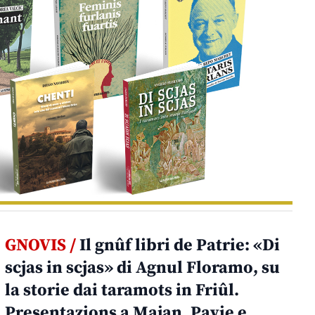
GNOVIS /
Il gnûf libri de Patrie: «Di
scjas in scjas» di Agnul Floramo, su
la storie dai taramots in Friûl.
Presentazions a Majan, Pavie e