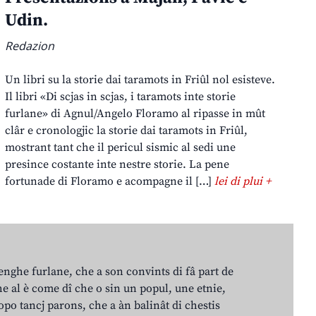
Udin.
Redazion
Un libri su la storie dai taramots in Friûl nol esisteve.
Il libri «Di scjas in scjas, i taramots inte storie
furlane» di Agnul/Angelo Floramo al ripasse in mût
clâr e cronologjic la storie dai taramots in Friûl,
mostrant tant che il pericul sismic al sedi une
presince costante inte nestre storie. La pene
fortunade di Floramo e acompagne il […]
lei di plui +
lenghe furlane, che a son convints di fâ part de
e al è come dî che o sin un popul, une etnie,
po tancj parons, che a àn balinât di chestis