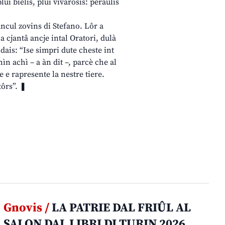
ui bielis, plui vivarosis: peraulis
ncul zovins di Stefano. Lôr a
a cjantâ ancje intal Oratori, dulà
ais: “Ise simpri dute cheste int
nìn achì – a àn dit –, parcè che al
e e rapresente la nestre tiere.
tôrs”. ❚
Gnovis /
LA PATRIE DAL FRIÛL AL
SALON DAL LIBRI DI TURIN 2026