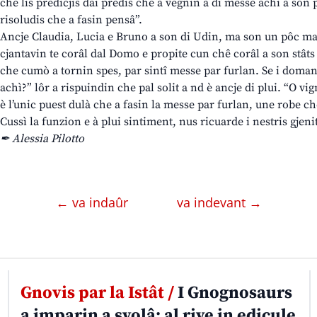
che lis predicjis dai predis che a vegnin a dî messe achì a son pl
risoludis che a fasin pensâ”.
Ancje Claudia, Lucia e Bruno a son di Udin, ma son un pôc ma
cjantavin te corâl dal Domo e propite cun chê corâl a son stâts 
che cumò a tornin spes, par sintî messe par furlan. Se i domand
achì?” lôr a rispuindin che pal solit a nd è ancje di plui. “O vig
è l’unic puest dulà che a fasin la messe par furlan, une robe ch
Cussì la funzion e à plui sintiment, nus ricuarde i nestris gjeni
✒ Alessia Pilotto
← va indaûr
va indevant →
Gnovis par la Istât /
I Gnognosaurs
a imparin a svolâ: al rive in edicule