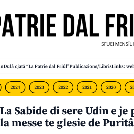
SFUEI MENSÎL FU
in
Dulà cjatâ “La Patrie dal Friûl”
Publicazions/Libris
Links: web
2024
2023
2022
2021
2020
2
La Sabide di sere Udin e je 
la messe te glesie de Puritâ