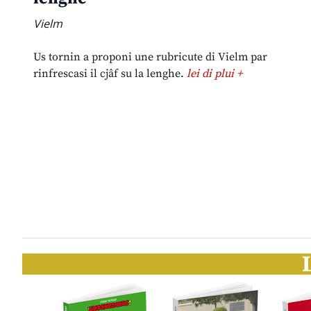
Vielm
Us tornin a proponi une rubricute di Vielm par
rinfrescasi il cjâf su la lenghe.
lei di plui +