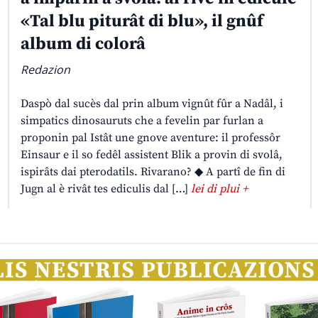
«Tal blu piturât di blu», il gnûf
album di colorâ
Redazion
Daspò dal sucès dal prin album vignût fûr a Nadâl, i
simpatics dinosauruts che a fevelin par furlan a
proponin pal Istât une gnove aventure: il professôr
Einsaur e il so fedêl assistent Blik a provin di svolâ,
ispirâts dai pterodatils. Rivarano? ◆ A partî de fin di
Jugn al è rivât tes ediculis dal […]
lei di plui +