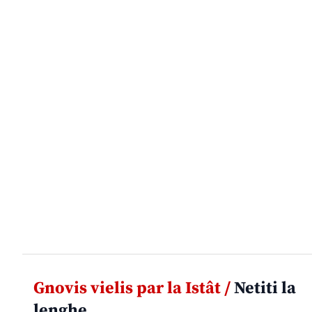
Gnovis vielis par la Istât /
Netiti la
lenghe