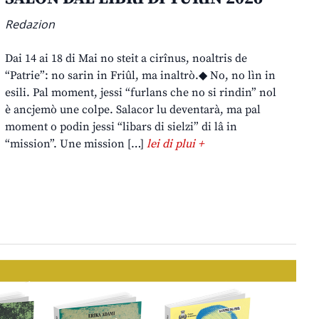
Redazion
Dai 14 ai 18 di Mai no steit a cirînus, noaltris de
“Patrie”: no sarin in Friûl, ma inaltrò.◆ No, no lìn in
esili. Pal moment, jessi “furlans che no si rindin” nol
è ancjemò une colpe. Salacor lu deventarà, ma pal
moment o podin jessi “libars di sielzi” di lâ in
“mission”. Une mission […]
lei di plui +