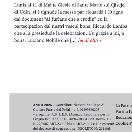
Lunis ai 11 di Mai te Glesie di Sante Marie sul Cjiscjel
di Udin, si è tignude la messe par ricuardâ i 50 agns
dal document “Ai furlans che a crodin” cu la
partecipazion dal nestri vescul bons. Riccardo Lamba
che al à presiedude la celebrazion. Un grazie a lui, a
bons. Luciano Nobile che […]
lei di plui +
ANNO 2025
– Contributi ricevuti da Clape di
La Patrie
Culture Patrie dal Friûl – c.f. 01299830305
Partita 
– erogante: A.R.L.E.F. (Agenzia Regionale per la
Redazio
Lingua Friulana) C.F. 94094780304 • rif. norm. L.R.
Cookie P
N.29/2007 ART.23 c.2 bis e ART.24 c.7 e 10 • estremi
del decreto di concessione: DECRETO N. 261 del