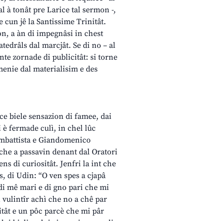
 al à tonât pre Larice tal sermon -,
e cun jê la Santissime Trinitât.
on, a àn di impegnâsi in chest
tedrâls dal marcjât. Se di no – al
nte zornade di publicitât: si torne
omenie dal materialisim e des
, ce biele sensazion di famee, dai
si è fermade culì, in chel lûc
Giambattista e Giandomenico
 che a passavin denant dal Oratori
ens di curiositât. Jenfri la int che
gns, di Udin: “O ven spes a cjapâ
 di mê mari e di gno pari che mi
 vulintîr achì che no a chê par
titât e un pôc parcè che mi pâr