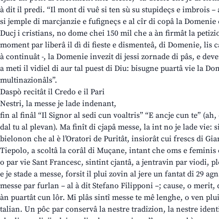
à dit il predi. “Il mont di vuê si ten sù su stupideçs e imbrois –
si jemple di marcjanzie e fufigneçs e al cîr di copâ la Domenie 
Ducj i cristians, no dome chei 150 mil che a àn firmât la petizi
moment par liberâ il dì di fieste e dismenteâ, di Domenie, lis ca
à continuât -, la Domenie invezit di jessi zornade di pâs, e deve
a meti il vidiel di aur tal puest di Diu: bisugne puartâ vie la D
multinazionâls”.
Daspò recitât il Credo e il Pari
Nestri, la messe je lade indenant,
fin al finâl “Il Signor al sedi cun voaltris” “E ancje cun te” (ah
dal tu al plevan). Ma finît di cjapâ messe, la int no je lade vie: 
bielonon che al è l’Oratori de Puritât, insiorât cui frescs di 
Tiepolo, a scoltâ la corâl di Muçane, intant che oms e feminis
o par vie Sant Francesc, sintint cjantâ, a jentravin par viodi, pl
e je stade a messe, forsit il plui zovin al jere un fantat di 29 a
messe par furlan – al à dit Stefano Filipponi –; cause, o merit,
àn puartât cun lôr. Mi plâs sintî messe te mê lenghe, o ven plui
talian. Un pôc par conservâ la nestre tradizion, la nestre iden