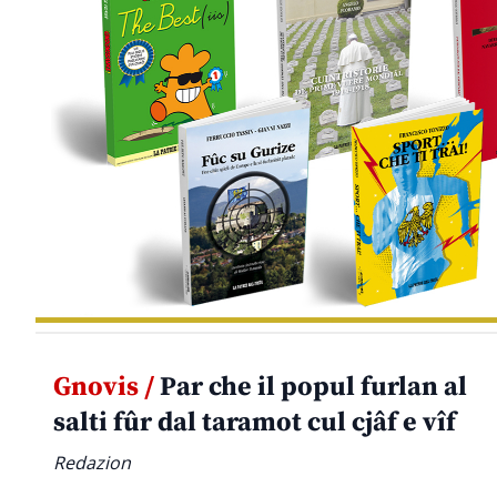
Gnovis /
Par che il popul furlan al
salti fûr dal taramot cul cjâf e vîf
Redazion