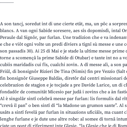
............
A son tancj, soredut int di une cierte etât, ma, un pôc a sorpre
blancs. A van ogni Sabide soresere, aes sîs dopomisdì, intal Ora
Peraule dal Signôr, par furlan. Une tradizion che e va indenant
e che e viôt ogni volte un predi diviers a tignî sù messe e une c
son passadis 30). Ai 25 di Mai e je stade la ultime messe prime 
torne a scomençâ la prime Sabide di Otubar) e tante int no a vo
cubiis maridadis cui fîs, cualchi zovin. A dî messe alì, a son pa
Friûl, di bonsignôr Rizieri De Tina (Nimis) fin pre Vezzio (Salt 
fin bonsignôr Giuseppe Baldàs, diretôr dal centri missionari d
celebrazion de stagjon e je tocjade a pre Davide Larice, un di c
fondadôr de comunitât Micesio par judâ i zovins che a àn fastid
Al è singolâr sintî celebrâ messe par furlan: lis formulis dal rît 
“crevâ il pan” o ben sintî dî “la Madone un grumon sante”. Al sa
usâts a sintî fevelâ par furlan in situazions uficiâls, ma cuant ch
lenghe furlane e je dute une altre robe: al somee di tornâ intun
cjate un pont di riferiment inte Glesie, “la Glesie che je di Rom