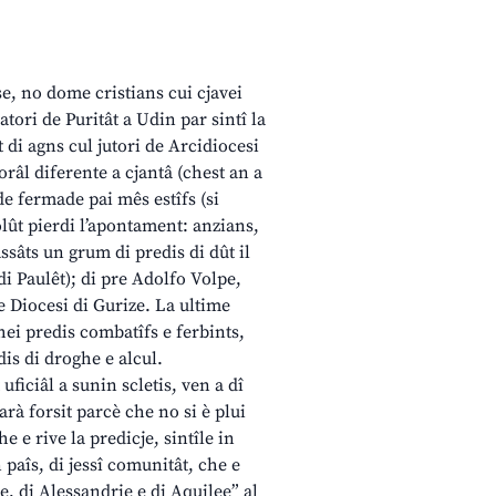
se, no dome cristians cui cjavei
tori de Puritât a Udin par sintî la
 di agns cul jutori de Arcidiocesi
orâl diferente a cjantâ (chest an a
de fermade pai mês estîfs (si
lût pierdi l’apontament: anzians,
ssâts un grum di predis di dût il
di Paulêt); di pre Adolfo Volpe,
e Diocesi di Gurize. La ultime
hei predis combatîfs e ferbints,
is di droghe e alcul.
uficiâl a sunin scletis, ven a dî
rà forsit parcè che no si è plui
e e rive la predicje, sintîle in
 paîs, di jessî comunitât, che e
e, di Alessandrie e di Aquilee” al