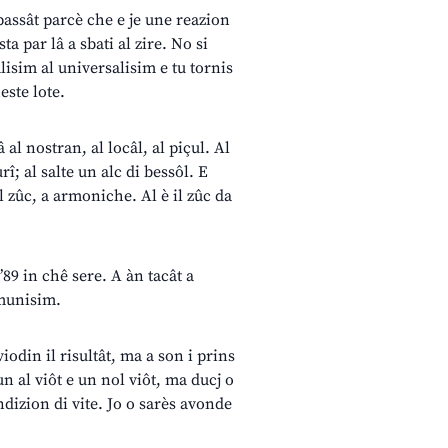
n passât parcè che e je une reazion
ta par lâ a sbati al zire. No si
alisim al universalisim e tu tornis
este lote.
al nostran, al locâl, al piçul. Al
rî; al salte un alc di bessôl. E
el zûc, a armoniche. Al è il zûc da
’89 in chê sere. A àn tacât a
omunisim.
iodin il risultât, ma a son i prins
un al viôt e un nol viôt, ma ducj o
undizion di vite. Jo o sarès avonde