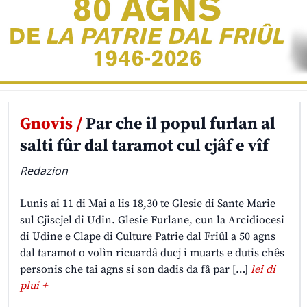
Gnovis /
Par che il popul furlan al
salti fûr dal taramot cul cjâf e vîf
Redazion
Lunis ai 11 di Mai a lis 18,30 te Glesie di Sante Marie
sul Cjiscjel di Udin. Glesie Furlane, cun la Arcidiocesi
di Udine e Clape di Culture Patrie dal Friûl a 50 agns
dal taramot o volìn ricuardâ ducj i muarts e dutis chês
personis che tai agns si son dadis da fâ par […]
lei di
plui +