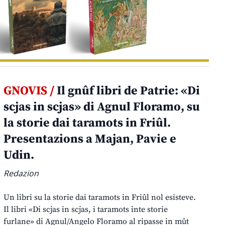
GNOVIS /
Il gnûf libri de Patrie: «Di
scjas in scjas» di Agnul Floramo, su
la storie dai taramots in Friûl.
Presentazions a Majan, Pavie e
Udin.
Redazion
Un libri su la storie dai taramots in Friûl nol esisteve.
Il libri «Di scjas in scjas, i taramots inte storie
furlane» di Agnul/Angelo Floramo al ripasse in mût