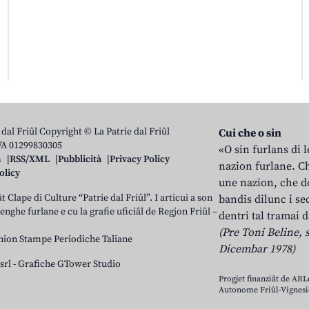
 dal Friûl Copyright © La Patrie dal Friûl
Cui che o sin
IVA 01299830305
«O sin furlans di 
n
RSS/XML
Pubblicità
Privacy Policy
nazion furlane. Ch
olicy
une nazion, che do
t Clape di Culture “Patrie dal Friûl”. I articui a son
bandis dilunc i se
 lenghe furlane e cu la grafie uficiâl de Regjon Friûl –
dentri tal tramai d
(Pre Toni Beline, s
nion Stampe Periodiche Taliane
Dicembar 1978)
srl
-
Grafiche GTower Studio
Progjet finanziât de AR
Autonome Friûl-Vignesie