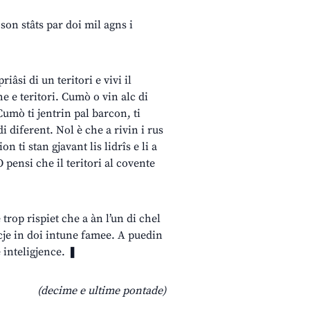
son stâts par doi mil agns i
iâsi di un teritori e vivi il
e e teritori. Cumò o vin alc di
Cumò ti jentrin pal barcon, ti
di diferent. Nol è che a rivin i rus
n ti stan gjavant lis lidrîs e li a
 pensi che il teritori al covente
 trop rispiet che a àn l’un di chel
ncje in doi intune famee. A puedin
 inteligjence. ❚
(decime e ultime pontade)