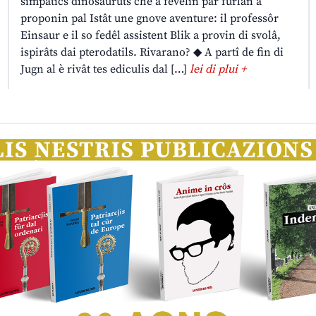
simpatics dinosauruts che a fevelin par furlan a
proponin pal Istât une gnove aventure: il professôr
Einsaur e il so fedêl assistent Blik a provin di svolâ,
ispirâts dai pterodatils. Rivarano? ◆ A partî de fin di
Jugn al è rivât tes ediculis dal […]
lei di plui +