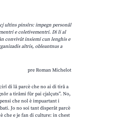
scj ultins pinsîrs: impegn personâl
mentri e coletivementri. Di li al
 àn convivût insiemi cun lenghis e
rganizadis altris, obleantnus a
pre Roman Michelot
cirî di lâ parcè che no ai di tirâ a
gnôr a tirâmi fûr pai cjalçuts”. No,
o pensi che nol è impuartant i
bati. Jo no soi tant disperât parcè
cè che e je fan di culture: in chest