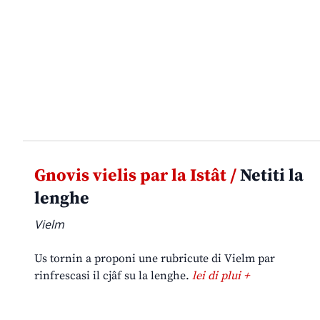
Gnovis vielis par la Istât /
Netiti la
lenghe
Vielm
Us tornin a proponi une rubricute di Vielm par
rinfrescasi il cjâf su la lenghe.
lei di plui +