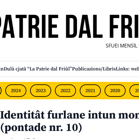
SFUEI MENSÎL FU
in
Dulà cjatâ “La Patrie dal Friûl”
Publicazions/Libris
Links: web
2024
2023
2022
2021
2020
2
Identitât furlane intun mon
(pontade nr. 10)