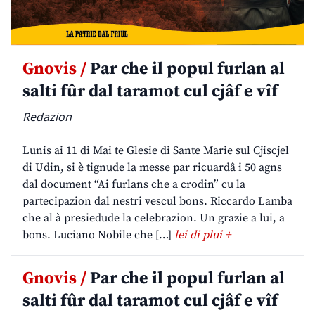
Gnovis /
Par che il popul furlan al
salti fûr dal taramot cul cjâf e vîf
Redazion
Lunis ai 11 di Mai te Glesie di Sante Marie sul Cjiscjel
di Udin, si è tignude la messe par ricuardâ i 50 agns
dal document “Ai furlans che a crodin” cu la
partecipazion dal nestri vescul bons. Riccardo Lamba
che al à presiedude la celebrazion. Un grazie a lui, a
bons. Luciano Nobile che […]
lei di plui +
Gnovis /
Par che il popul furlan al
salti fûr dal taramot cul cjâf e vîf