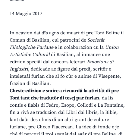
14 Maggio 2017
In ocasion dai dîs agns de muart di pre Toni Beline il
Comun di Basilian, cul patrocini de
Societât
Filologjiche Furlane
e in colaborazion cu la
Union
Artistiche Culturâl
di Basilian, al inmanee une
edizion speciâl dal concors leterari
Emozions di
Ingjustri
, dedicade ae figure dal predi, scritôr e
inteletuâl furlan che al fo cûr e anime di Visepente,
frazion di Basilian.
Cheste edizion e smire a ricuardâ la ativitât di pre
Toni tant che tradutôr di tescj par furlan,
da lis
contis e flabis di Fedro, Esopo, Collodi e La Fontaine,
fin a rivâ ae traduzion dal Libri dai libris, la Bibie,
lant daûr des olmis di un altri grant de culture
furlane, pre Checo Placerean. La idee di fonde e je
chê di percori il troi segnât dal agâr di pre Beline, di