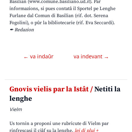
Basilian (www.comune.basiliano.ud.it). Par
informazions, si pues contatâ il Sportel pe Lenghe
Furlane dal Comun di Basilian (rif. dot. Serena
Fogolini), o pûr la bibliotecarie (rif. Eva Seccardi).
✒ Redazion
← va indaûr
va indevant →
Gnovis vielis par la Istât /
Netiti la
lenghe
Vielm
Us tornin a proponi une rubricute di Vielm par
rinfrescasi il cjâf su la lenghe.
lei di plui +