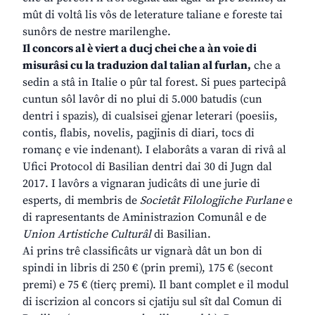
mût di voltâ lis vôs de leterature taliane e foreste tai
sunôrs de nestre marilenghe.
Il concors al è viert a ducj chei che a àn voie di
misurâsi cu la traduzion dal talian al furlan,
che a
sedin a stâ in Italie o pûr tal forest. Si pues partecipâ
cuntun sôl lavôr di no plui di 5.000 batudis (cun
dentri i spazis), di cualsisei gjenar leterari (poesiis,
contis, flabis, novelis, pagjinis di diari, tocs di
romanç e vie indenant). I elaborâts a varan di rivâ al
Ufici Protocol di Basilian dentri dai 30 di Jugn dal
2017. I lavôrs a vignaran judicâts di une jurie di
esperts, di membris de
Societât Filologjiche Furlane
e
di rapresentants de Aministrazion Comunâl e de
Union Artistiche Culturâl
di Basilian.
Ai prins trê classificâts ur vignarà dât un bon di
spindi in libris di 250 € (prin premi), 175 € (secont
premi) e 75 € (tierç premi). Il bant complet e il modul
di iscrizion al concors si cjatiju sul sît dal Comun di