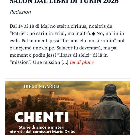
SALON DAL LIBRI DI TURIN 2026
Redazion
Dai 14 ai 18 di Mai no steit a cirînus, noaltris de
“Patrie”: no sarin in Friûl, ma inaltrò.◆ No, no lìn in
esili. Pal moment, jessi “furlans che no si rindin” nol
è ancjemò une colpe. Salacor lu deventarà, ma pal
moment o podin jessi “libars di sielzi” di lâ in
“mission”. Une mission […]
lei di plui +