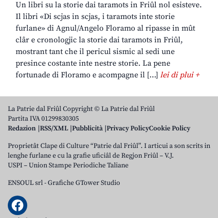
Un libri su la storie dai taramots in Friûl nol esisteve.
Il libri «Di scjas in scjas, i taramots inte storie
furlane» di Agnul/Angelo Floramo al ripasse in mût
clâr e cronologjic la storie dai taramots in Friûl,
mostrant tant che il pericul sismic al sedi une
presince costante inte nestre storie. La pene
fortunade di Floramo e acompagne il […]
lei di plui +
La Patrie dal Friûl Copyright © La Patrie dal Friûl
Partita IVA 01299830305
Redazion
RSS/XML
Pubblicità
Privacy Policy
Cookie Policy
Proprietât Clape di Culture “Patrie dal Friûl”. I articui a son scrits in
lenghe furlane e cu la grafie uficiâl de Regjon Friûl – V.J.
USPI – Union Stampe Periodiche Taliane
ENSOUL srl
-
Grafiche GTower Studio