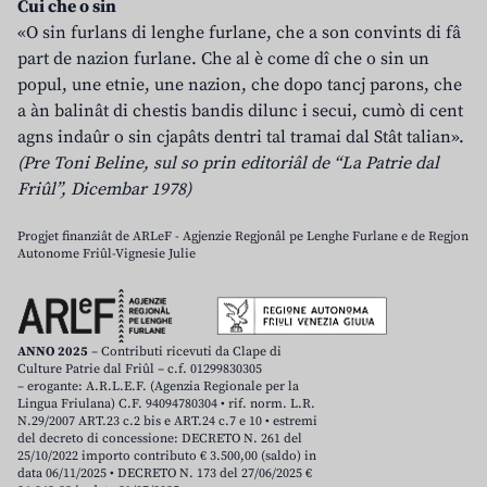
Cui che o sin
«O sin furlans di lenghe furlane, che a son convints di fâ
part de nazion furlane. Che al è come dî che o sin un
popul, une etnie, une nazion, che dopo tancj parons, che
a àn balinât di chestis bandis dilunc i secui, cumò di cent
agns indaûr o sin cjapâts dentri tal tramai dal Stât talian».
(Pre Toni Beline, sul so prin editoriâl de “La Patrie dal
Friûl”, Dicembar 1978)
Progjet finanziât de ARLeF - Agjenzie Regjonâl pe Lenghe Furlane e de Regjon
Autonome Friûl-Vignesie Julie
ANNO 2025
– Contributi ricevuti da Clape di
Culture Patrie dal Friûl – c.f. 01299830305
– erogante: A.R.L.E.F. (Agenzia Regionale per la
Lingua Friulana) C.F. 94094780304 • rif. norm. L.R.
N.29/2007 ART.23 c.2 bis e ART.24 c.7 e 10 • estremi
del decreto di concessione: DECRETO N. 261 del
25/10/2022 importo contributo € 3.500,00 (saldo) in
data 06/11/2025 • DECRETO N. 173 del 27/06/2025 €