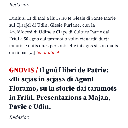
Redazion
Lunis ai 11 di Mai a lis 18,30 te Glesie di Sante Marie
sul Cjiscjel di Udin. Glesie Furlane, cun la
Arcidiocesi di Udine e Clape di Culture Patrie dal
Friûl a 50 agns dal taramot o volìn ricuardâ ducj i
muarts e dutis chês personis che tai agns si son dadis
da fâ par […]
lei di plui +
GNOVIS /
Il gnûf libri de Patrie:
«Di scjas in scjas» di Agnul
Floramo, su la storie dai taramots
in Friûl. Presentazions a Majan,
Pavie e Udin.
Redazion