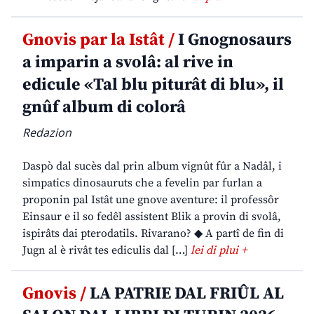
Gnovis par la Istât /
I Gnognosaurs
a imparin a svolâ: al rive in
edicule «Tal blu piturât di blu», il
gnûf album di colorâ
Redazion
Daspò dal sucès dal prin album vignût fûr a Nadâl, i
simpatics dinosauruts che a fevelin par furlan a
proponin pal Istât une gnove aventure: il professôr
Einsaur e il so fedêl assistent Blik a provin di svolâ,
ispirâts dai pterodatils. Rivarano? ◆ A partî de fin di
Jugn al è rivât tes ediculis dal […]
lei di plui +
Gnovis /
LA PATRIE DAL FRIÛL AL