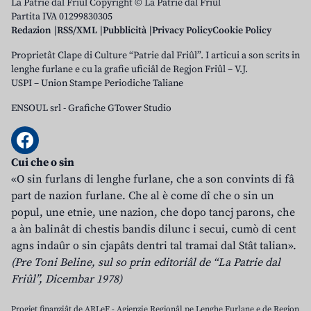
La Patrie dal Friûl Copyright © La Patrie dal Friûl
Partita IVA 01299830305
Redazion
RSS/XML
Pubblicità
Privacy Policy
Cookie Policy
Proprietât Clape di Culture “Patrie dal Friûl”. I articui a son scrits in
lenghe furlane e cu la grafie uficiâl de Regjon Friûl – V.J.
USPI – Union Stampe Periodiche Taliane
ENSOUL srl
-
Grafiche GTower Studio
Cui che o sin
«O sin furlans di lenghe furlane, che a son convints di fâ
part de nazion furlane. Che al è come dî che o sin un
popul, une etnie, une nazion, che dopo tancj parons, che
a àn balinât di chestis bandis dilunc i secui, cumò di cent
agns indaûr o sin cjapâts dentri tal tramai dal Stât talian».
(Pre Toni Beline, sul so prin editoriâl de “La Patrie dal
Friûl”, Dicembar 1978)
Progjet finanziât de ARLeF - Agjenzie Regjonâl pe Lenghe Furlane e de Regjon