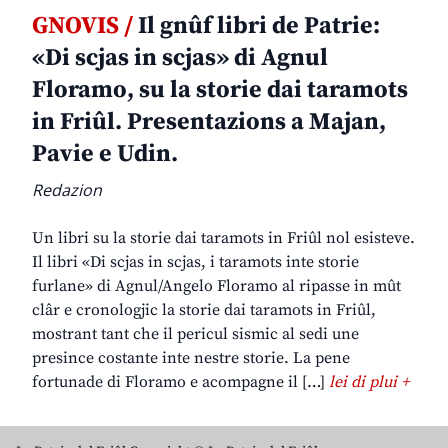
GNOVIS /
Il gnûf libri de Patrie:
«Di scjas in scjas» di Agnul
Floramo, su la storie dai taramots
in Friûl. Presentazions a Majan,
Pavie e Udin.
Redazion
Un libri su la storie dai taramots in Friûl nol esisteve.
Il libri «Di scjas in scjas, i taramots inte storie
furlane» di Agnul/Angelo Floramo al ripasse in mût
clâr e cronologjic la storie dai taramots in Friûl,
mostrant tant che il pericul sismic al sedi une
presince costante inte nestre storie. La pene
fortunade di Floramo e acompagne il […]
lei di plui +