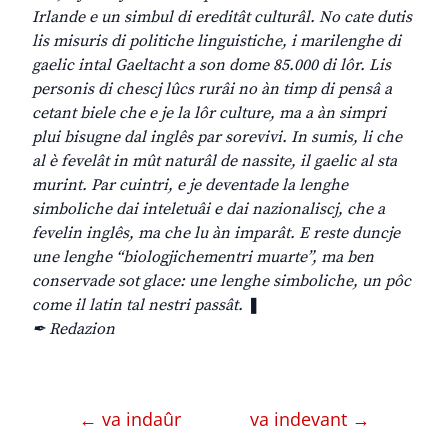
Irlande e un simbul di ereditât culturâl. No cate dutis
lis misuris di politiche linguistiche, i marilenghe di
gaelic intal Gaeltacht a son dome 85.000 di lôr. Lis
personis di chescj lûcs rurâi no àn timp di pensâ a
cetant biele che e je la lôr culture, ma a àn simpri
plui bisugne dal inglês par sorevivi. In sumis, li che
al è fevelât in mût naturâl de nassite, il gaelic al sta
murint. Par cuintri, e je deventade la lenghe
simboliche dai inteletuâi e dai nazionaliscj, che a
fevelin inglês, ma che lu àn imparât. E reste duncje
une lenghe “biologjichementri muarte”, ma ben
conservade sot glace: une lenghe simboliche, un pôc
come il latin tal nestri passât.
❚
✒ Redazion
← va indaûr
va indevant →