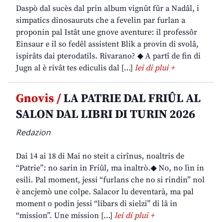
Daspò dal sucès dal prin album vignût fûr a Nadâl, i
simpatics dinosauruts che a fevelin par furlan a
proponin pal Istât une gnove aventure: il professôr
Einsaur e il so fedêl assistent Blik a provin di svolâ,
ispirâts dai pterodatils. Rivarano? ◆ A partî de fin di
Jugn al è rivât tes ediculis dal […]
lei di plui +
Gnovis /
LA PATRIE DAL FRIÛL AL
SALON DAL LIBRI DI TURIN 2026
Redazion
Dai 14 ai 18 di Mai no steit a cirînus, noaltris de
“Patrie”: no sarin in Friûl, ma inaltrò.◆ No, no lìn in
esili. Pal moment, jessi “furlans che no si rindin” nol
è ancjemò une colpe. Salacor lu deventarà, ma pal
moment o podin jessi “libars di sielzi” di lâ in
“mission”. Une mission […]
lei di plui +