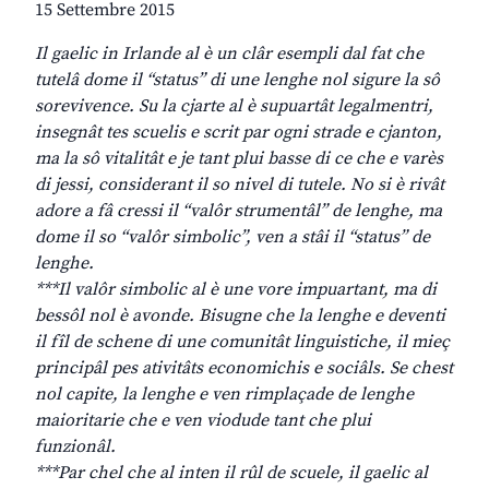
15 Settembre 2015
Il gaelic in Irlande al è un clâr esempli dal fat che
tutelâ dome il “status” di une lenghe nol sigure la sô
sorevivence. Su la cjarte al è supuartât legalmentri,
insegnât tes scuelis e scrit par ogni strade e cjanton,
ma la sô vitalitât e je tant plui basse di ce che e varès
di jessi, considerant il so nivel di tutele. No si è rivât
adore a fâ cressi il “valôr strumentâl” de lenghe, ma
dome il so “valôr simbolic”, ven a stâi il “status” de
lenghe.
***Il valôr simbolic al è une vore impuartant, ma di
bessôl nol è avonde. Bisugne che la lenghe e deventi
il fîl de schene di une comunitât linguistiche, il mieç
principâl pes ativitâts economichis e sociâls. Se chest
nol capite, la lenghe e ven rimplaçade de lenghe
maioritarie che e ven viodude tant che plui
funzionâl.
***Par chel che al inten il rûl de scuele, il gaelic al