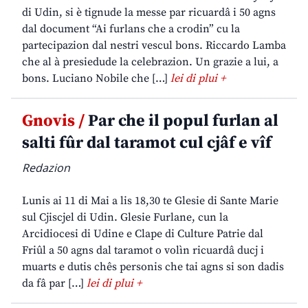
di Udin, si è tignude la messe par ricuardâ i 50 agns
dal document “Ai furlans che a crodin” cu la
partecipazion dal nestri vescul bons. Riccardo Lamba
che al à presiedude la celebrazion. Un grazie a lui, a
bons. Luciano Nobile che […]
lei di plui +
Gnovis /
Par che il popul furlan al
salti fûr dal taramot cul cjâf e vîf
Redazion
Lunis ai 11 di Mai a lis 18,30 te Glesie di Sante Marie
sul Cjiscjel di Udin. Glesie Furlane, cun la
Arcidiocesi di Udine e Clape di Culture Patrie dal
Friûl a 50 agns dal taramot o volìn ricuardâ ducj i
muarts e dutis chês personis che tai agns si son dadis
da fâ par […]
lei di plui +