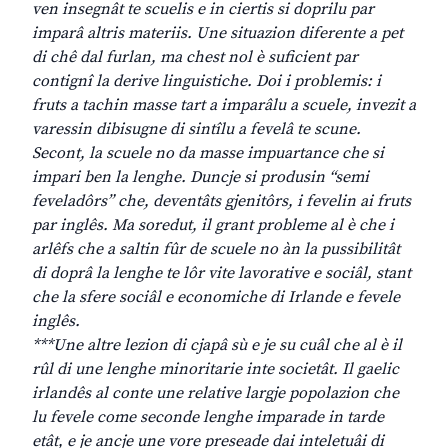
ven insegnât te scuelis e in ciertis si doprilu par
imparâ altris materiis. Une situazion diferente a pet
di chê dal furlan, ma chest nol è suficient par
contignî la derive linguistiche. Doi i problemis: i
fruts a tachin masse tart a imparâlu a scuele, invezit a
varessin dibisugne di sintîlu a fevelâ te scune.
Secont, la scuele no da masse impuartance che si
impari ben la lenghe. Duncje si produsin “semi
feveladôrs” che, deventâts gjenitôrs, i fevelin ai fruts
par inglês. Ma soredut, il grant probleme al è che i
arlêfs che a saltin fûr de scuele no àn la pussibilitât
di doprâ la lenghe te lôr vite lavorative e sociâl, stant
che la sfere sociâl e economiche di Irlande e fevele
inglês.
***Une altre lezion di cjapâ sù e je su cuâl che al è il
rûl di une lenghe minoritarie inte societât. Il gaelic
irlandês al conte une relative largje popolazion che
lu fevele come seconde lenghe imparade in tarde
etât, e je ancje une vore preseade dai inteletuâi di