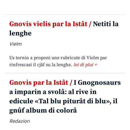
Gnovis vielis par la Istât /
Netiti la
lenghe
Vielm
Us tornin a proponi une rubricute di Vielm par
rinfrescasi il cjâf su la lenghe.
lei di plui +
Gnovis par la Istât /
I Gnognosaurs
a imparin a svolâ: al rive in
edicule «Tal blu piturât di blu», il
gnûf album di colorâ
Redazion