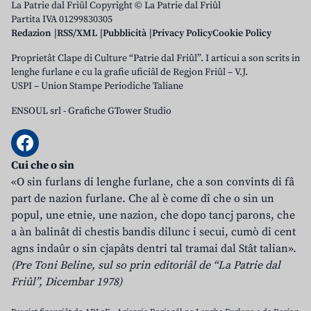
La Patrie dal Friûl Copyright © La Patrie dal Friûl
Partita IVA 01299830305
Redazion
RSS/XML
Pubblicità
Privacy Policy
Cookie Policy
Proprietât Clape di Culture “Patrie dal Friûl”. I articui a son scrits in
lenghe furlane e cu la grafie uficiâl de Regjon Friûl – V.J.
USPI – Union Stampe Periodiche Taliane
ENSOUL srl
-
Grafiche GTower Studio
Cui che o sin
«O sin furlans di lenghe furlane, che a son convints di fâ
part de nazion furlane. Che al è come dî che o sin un
popul, une etnie, une nazion, che dopo tancj parons, che
a àn balinât di chestis bandis dilunc i secui, cumò di cent
agns indaûr o sin cjapâts dentri tal tramai dal Stât talian».
(Pre Toni Beline, sul so prin editoriâl de “La Patrie dal
Friûl”, Dicembar 1978)