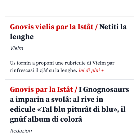
Gnovis vielis par la Istât /
Netiti la
lenghe
Vielm
Us tornin a proponi une rubricute di Vielm par
rinfrescasi il cjâf su la lenghe.
lei di plui +
Gnovis par la Istât /
I Gnognosaurs
a imparin a svolâ: al rive in
edicule «Tal blu piturât di blu», il
gnûf album di colorâ
Redazion