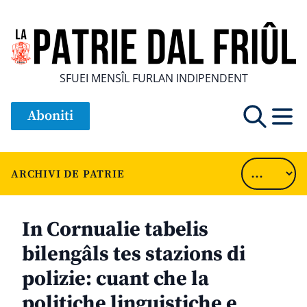
SFUEI MENSÎL FURLAN INDIPENDENT
Aboniti
ARCHIVI DE PATRIE
In Cornualie tabelis
bilengâls tes stazions di
polizie: cuant che la
politiche linguistiche e