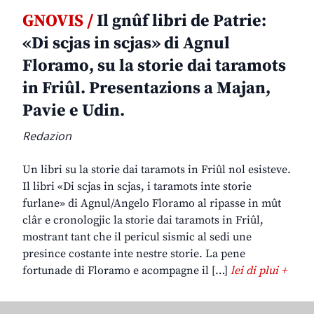
GNOVIS /
Il gnûf libri de Patrie:
«Di scjas in scjas» di Agnul
Floramo, su la storie dai taramots
in Friûl. Presentazions a Majan,
Pavie e Udin.
Redazion
Un libri su la storie dai taramots in Friûl nol esisteve.
Il libri «Di scjas in scjas, i taramots inte storie
furlane» di Agnul/Angelo Floramo al ripasse in mût
clâr e cronologjic la storie dai taramots in Friûl,
mostrant tant che il pericul sismic al sedi une
presince costante inte nestre storie. La pene
fortunade di Floramo e acompagne il […]
lei di plui +