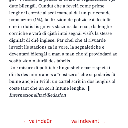
dute bilengâl. Cundut che a fevelâ come prime
lenghe il cornic al sedi mancul dal un par cent de
popolazion (1%), la direzion de polizie e à decidût
che in dutis lis gnovis stazions dal cuarp la lenghe
corniche e varà di cjatâ intai segnâi visîfs la stesse
dignitât di chê inglese. Par chel che al rivuarde
invezit lis stazions za in vore, la segnaletiche e
deventarà bilengâl a man a man che si proviodarà ae
sostituzion naturâl des tabelis.
Une misure di politiche linguistiche par rispietâ i
dirits des minorancis a “cost zero” che si podarès fâ
buine ancje in Friûl: un cartel scrit in dôs lenghis al
coste tant che un scrit intune lenghe. ❚
Internazionalitari/Redazion
← va indaûr
va indevant →