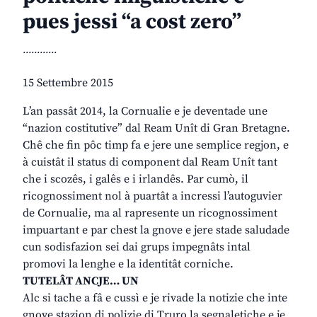
pues jessi “a cost zero”
............
15 Settembre 2015
L’an passât 2014, la Cornualie e je deventade une
“nazion costitutive” dal Ream Unît di Gran Bretagne.
Chê che fin pôc timp fa e jere une semplice regjon, e
à cuistât il status di component dal Ream Unît tant
che i scozês, i galês e i irlandês. Par cumò, il
ricognossiment nol à puartât a incressi l’autoguvier
de Cornualie, ma al rapresente un ricognossiment
impuartant e par chest la gnove e jere stade saludade
cun sodisfazion sei dai grups impegnâts intal
promovi la lenghe e la identitât corniche.
TUTELÂT ANCJE… UN
Alc si tache a fâ e cussì e je rivade la notizie che inte
gnove stazion di polizie di Truro la segnaletiche e je