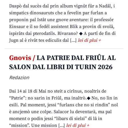
Daspò dal sucès dal prin album vignût fûr a Nadâl, i
simpatics dinosauruts che a fevelin par furlan a
proponin pal Istât une gnove aventure: il professôr
Einsaur e il so fedêl assistent Blik a provin di svolâ,
ispirâts dai pterodatils. Rivarano? ◆ A partî de fin di
Jugn al è rivât tes ediculis dal […]
lei di plui +
Gnovis /
LA PATRIE DAL FRIÛL AL
SALON DAL LIBRI DI TURIN 2026
Redazion
Dai 14 ai 18 di Mai no steit a cirînus, noaltris de
“Patrie”: no sarin in Friûl, ma inaltrò.◆ No, no lìn in
esili. Pal moment, jessi “furlans che no si rindin” nol
è ancjemò une colpe. Salacor lu deventarà, ma pal
moment o podin jessi “libars di sielzi” di lâ in
“mission”. Une mission […]
lei di plui +