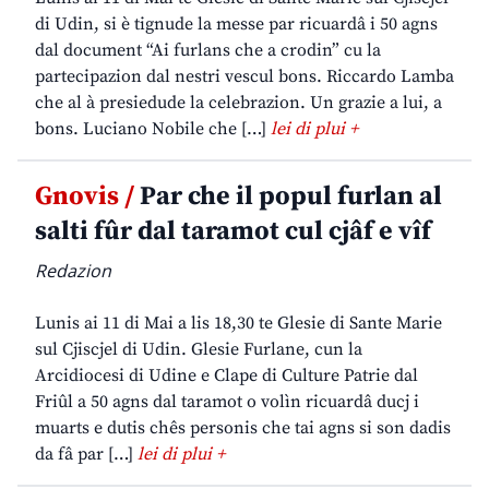
di Udin, si è tignude la messe par ricuardâ i 50 agns
dal document “Ai furlans che a crodin” cu la
partecipazion dal nestri vescul bons. Riccardo Lamba
che al à presiedude la celebrazion. Un grazie a lui, a
bons. Luciano Nobile che […]
lei di plui +
Gnovis /
Par che il popul furlan al
salti fûr dal taramot cul cjâf e vîf
Redazion
Lunis ai 11 di Mai a lis 18,30 te Glesie di Sante Marie
sul Cjiscjel di Udin. Glesie Furlane, cun la
Arcidiocesi di Udine e Clape di Culture Patrie dal
Friûl a 50 agns dal taramot o volìn ricuardâ ducj i
muarts e dutis chês personis che tai agns si son dadis
da fâ par […]
lei di plui +