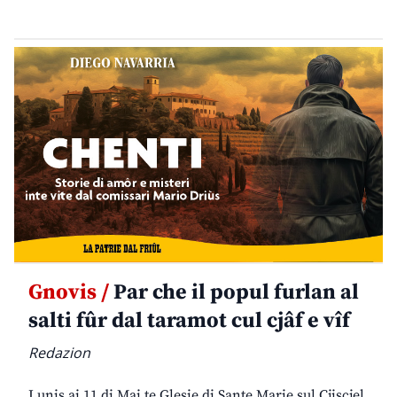
Gnovis /
Par che il popul furlan al
salti fûr dal taramot cul cjâf e vîf
Redazion
Lunis ai 11 di Mai te Glesie di Sante Marie sul Cjiscjel