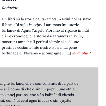
Redazion
Un libri su la storie dai taramots in Friûl nol esisteve.
Il libri «Di scjas in scjas, i taramots inte storie
furlane» di Agnul/Angelo Floramo al ripasse in mût
clâr e cronologjic la storie dai taramots in Friûl,
mostrant tant che il pericul sismic al sedi une
presince costante inte nestre storie. La pene
fortunade di Floramo e acompagne il […]
lei di plui +
lenghe furlane, che a son convints di fâ part de
e al è come dî che o sin un popul, une etnie,
po tancj parons, che a àn balinât di chestis
cui, cumò di cent agns indaûr o sin cjapâts