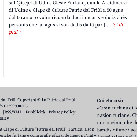
sul Cjiscjel di Udin. Glesie Furlane, cun la Arcidiocesi
di Udine e Clape di Culture Patrie dal Friûl a 50 agns
dal taramot o volìn ricuardâ ducj i muarts e dutis chês
personis che tai agns si son dadis da fâ par […]
lei di
plui +
 dal Friûl Copyright © La Patrie dal Friûl
Cui che o sin
IVA 01299830305
«O sin furlans di 
n
RSS/XML
Pubblicità
Privacy Policy
nazion furlane. Ch
olicy
une nazion, che do
t Clape di Culture “Patrie dal Friûl”. I articui a son
bandis dilunc i se
 lenghe furlane e cu la grafie uficiâl de Regjon Friûl –