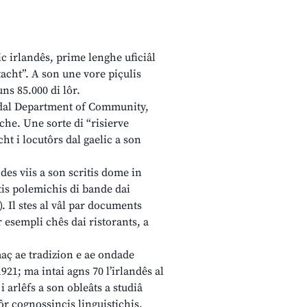
ic irlandês, prime lenghe uficiâl
acht”. A son une vore piçulis
uns 85.000 di lôr.
s dal Department of Community,
che. Une sorte di “risierve
ht i locutôrs dal gaelic a son
 des viis a son scritis dome in
rtis polemichis di bande dai
). Il stes al vâl par documents
 esempli chês dai ristorants, a
omaç ae tradizion e ae ondade
921; ma intai agns 70 l’irlandês al
 i arlêfs a son obleâts a studiâ
ôr cognossincis linguistichis.