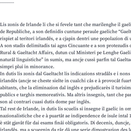
............
Lis zonis de Irlande li che si fevele tant che marilenghe il gael
de Republiche, a son definidis cuntune peraule gaeliche “Gaelt
rispiet al teritori irlandês, e a cjapin dentri une popolazion di 
A son stadis delimitadis tai agns Cincuante e a son protezudi
Rural & Gaeltacht Affairs, dutun cul Ministeri pe Lenghe Gaeli
naturâl linguistiche” in sumis, ma ancje cussì parfin tal Gaeltac
simpri plui in minorance.
In dutis lis zonis dal Gaeltacht lis indicazions stradâls e i nons
irlandês (ancje se cheste sielte in cualchi câs e à provocât fua
abitants, che la eliminazion dal inglês e prejudicarès il turisim
publics e targhis memoreativis. Ma altris insegnis, tant che par
son al contrari cuasi dutis dome par inglês.
Tal rest de Irlande, in dutis lis scuelis si insegne il gaelic in 
nazionalistiche che e à puartât ae indipendence de isule intal 1
è stât gjavât fûr dai esams finâi obligatoris. Di decenis, duncje,
irlandês, ma a scuegnin da râr dâ une serie dimostrazion des l