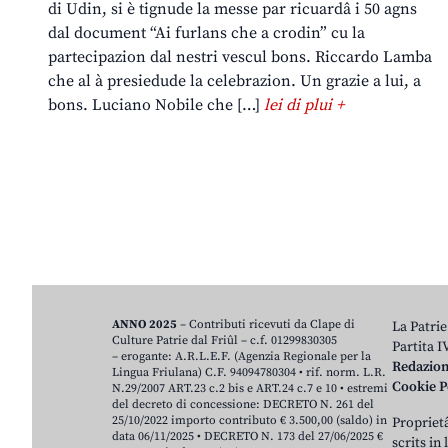
di Udin, si è tignude la messe par ricuardâ i 50 agns
dal document “Ai furlans che a crodin” cu la
partecipazion dal nestri vescul bons. Riccardo Lamba
che al à presiedude la celebrazion. Un grazie a lui, a
bons. Luciano Nobile che […]
lei di plui +
ANNO 2025
– Contributi ricevuti da Clape di
La Patrie
Culture Patrie dal Friûl – c.f. 01299830305
Partita 
– erogante: A.R.L.E.F. (Agenzia Regionale per la
Redazio
Lingua Friulana) C.F. 94094780304 • rif. norm. L.R.
Cookie P
N.29/2007 ART.23 c.2 bis e ART.24 c.7 e 10 • estremi
del decreto di concessione: DECRETO N. 261 del
25/10/2022 importo contributo € 3.500,00 (saldo) in
Proprietâ
data 06/11/2025 • DECRETO N. 173 del 27/06/2025 €
scrits in