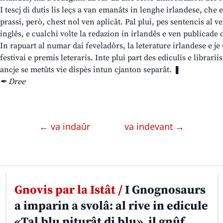
I tescj di dutis lis leçs a van emanâts in lenghe irlandese, che e
prassi, però, chest nol ven aplicât. Pal plui, pes sentencis al v
inglês, e cualchi volte la redazion in irlandês e ven publica
In rapuart al numar dai feveladôrs, la leterature irlandese e je
festivai e premis leteraris. Inte plui part des ediculis e librariis
ancje se metûts vie dispès intun cjanton separât. ❚
✒ Dree
← va indaûr
va indevant →
Gnovis par la Istât /
I Gnognosaurs
a imparin a svolâ: al rive in edicule
«Tal blu piturât di blu», il gnûf