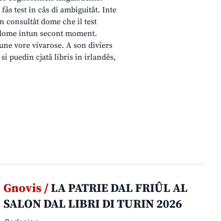
 fâs test in câs di ambiguitât. Inte
en consultât dome che il test
de dome intun secont moment.
 une vore vivarose. A son diviers
 si puedin cjatâ libris in irlandês,
Gnovis /
LA PATRIE DAL FRIÛL AL
SALON DAL LIBRI DI TURIN 2026