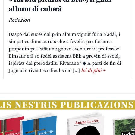
album di colorâ
Redazion
Daspò dal sucès dal prin album vignût fûr a Nadâl, i
simpatics dinosauruts che a fevelin par furlan a
proponin pal Istât une gnove aventure: il professôr
Einsaur e il so fedêl assistent Blik a provin di svolâ,
ispirâts dai pterodatils. Rivarano? ◆ A partî de fin di
Jugn al è rivât tes ediculis dal […]
lei di plui +