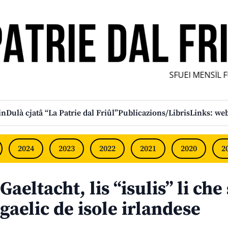
SFUEI MENSÎL FU
in
Dulà cjatâ “La Patrie dal Friûl”
Publicazions/Libris
Links: web
2024
2023
2022
2021
2020
2
Gaeltacht, lis “isulis” li che 
gaelic de isole irlandese