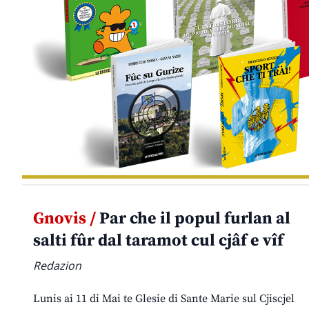
Gnovis /
Par che il popul furlan al
salti fûr dal taramot cul cjâf e vîf
Redazion
Lunis ai 11 di Mai te Glesie di Sante Marie sul Cjiscjel