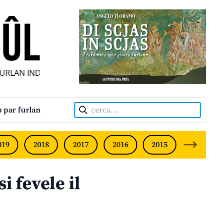
RLAN INDIPENDENT • INDEPENDENT FRIULIAN MONTHLY • N
Cerca:
 par furlan
019
2018
2017
2016
2015
2014
si fevele il