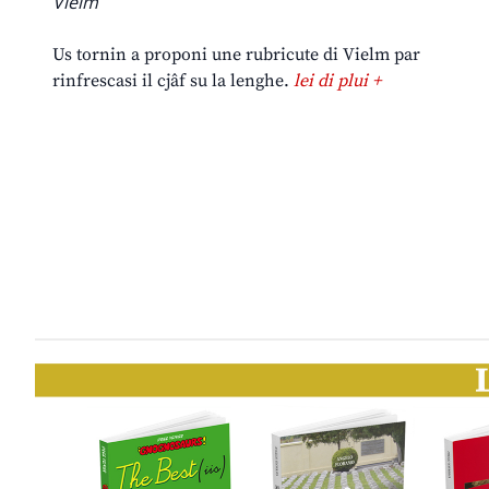
Vielm
Us tornin a proponi une rubricute di Vielm par
rinfrescasi il cjâf su la lenghe.
lei di plui +