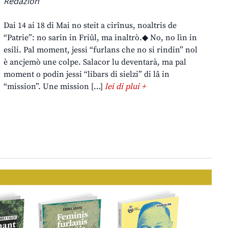
Redazion
Dai 14 ai 18 di Mai no steit a cirînus, noaltris de
“Patrie”: no sarin in Friûl, ma inaltrò.◆ No, no lìn in
esili. Pal moment, jessi “furlans che no si rindin” nol
è ancjemò une colpe. Salacor lu deventarà, ma pal
moment o podin jessi “libars di sielzi” di lâ in
“mission”. Une mission […]
lei di plui +