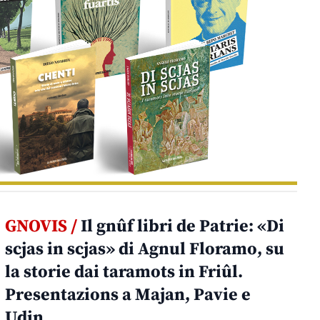
GNOVIS /
Il gnûf libri de Patrie: «Di
scjas in scjas» di Agnul Floramo, su
la storie dai taramots in Friûl.
Presentazions a Majan, Pavie e
Udin.