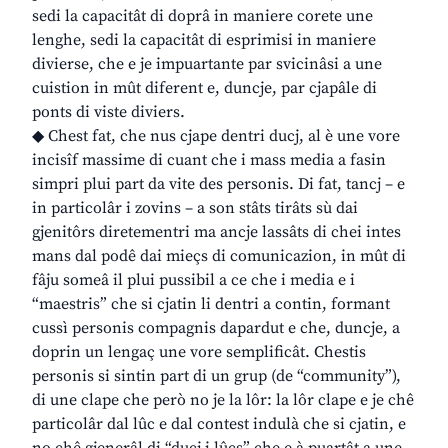
sedi la capacitât di doprâ in maniere corete une
lenghe, sedi la capacitât di esprimisi in maniere
divierse, che e je impuartante par svicinâsi a une
cuistion in mût diferent e, duncje, par cjapâle di
ponts di viste diviers.
◆ Chest fat, che nus cjape dentri ducj, al è une vore
incisîf massime di cuant che i mass media a fasin
simpri plui part da vite des personis. Di fat, tancj – e
in particolâr i zovins – a son stâts tirâts sù dai
gjenitôrs diretementri ma ancje lassâts di chei intes
mans dal podê dai mieçs di comunicazion, in mût di
fâju someâ il plui pussibil a ce che i media e i
“maestris” che si cjatin li dentri a contin, formant
cussì personis compagnis dapardut e che, duncje, a
doprin un lengaç une vore semplificât. Chestis
personis si sintin part di un grup (de “community”),
di une clape che però no je la lôr: la lôr clape e je chê
particolâr dal lûc e dal contest indulà che si cjatin, e