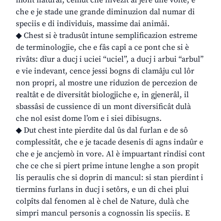
mont naturâl, cemût che invezit al jere une volte, e
che e je stade une grande diminuzion dal numar di
speciis e di individuis, massime dai animâi.
◆ Chest si è tradusût intune semplificazion estreme
de terminologjie, che e fâs capî a ce pont che si è
rivâts: dîur a ducj i uciei “uciel”, a ducj i arbui “arbul”
e vie indevant, cence jessi bogns di clamâju cul lôr
non propri, al mostre une riduzion de percezion de
realtât e de diversitât biologjiche e, in gjenerâl, il
sbassâsi de cussience di un mont diversificât dulà
che nol esist dome l’om e i siei dibisugns.
◆ Dut chest inte pierdite dal ûs dal furlan e de sô
complessitât, che e je tacade desenis di agns indaûr e
che e je ancjemò in vore. Al è impuartant rindisi cont
che ce che si piert prime intune lenghe a son propit
lis peraulis che si doprin di mancul: si stan pierdint i
tiermins furlans in ducj i setôrs, e un di chei plui
colpîts dal fenomen al è chel de Nature, dulà che
simpri mancul personis a cognossin lis speciis. E