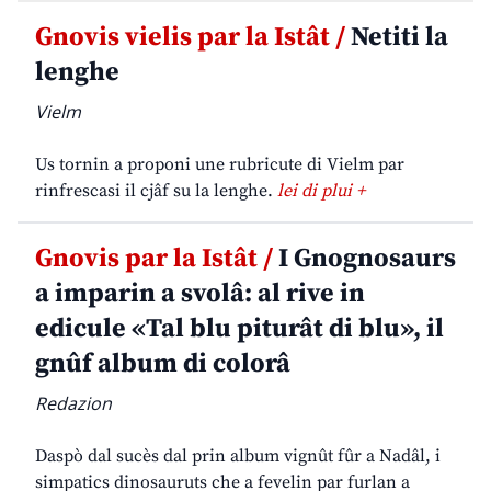
Gnovis vielis par la Istât /
Netiti la
lenghe
Vielm
Us tornin a proponi une rubricute di Vielm par
rinfrescasi il cjâf su la lenghe.
lei di plui +
Gnovis par la Istât /
I Gnognosaurs
a imparin a svolâ: al rive in
edicule «Tal blu piturât di blu», il
gnûf album di colorâ
Redazion
Daspò dal sucès dal prin album vignût fûr a Nadâl, i
simpatics dinosauruts che a fevelin par furlan a