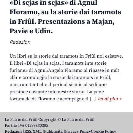
«Di scjas in scjas» di Agnul
Floramo, su la storie dai taramots
in Friûl. Presentazions a Majan,
Pavie e Udin.
Redazion
Un libri su la storie dai taramots in Friûl nol esisteve.
Il libri «Di scjas in scjas, i taramots inte storie
furlane» di Agnul/Angelo Floramo al ripasse in mût
clâr e cronologjic la storie dai taramots in Friûl,
mostrant tant che il pericul sismic al sedi une
presince costante inte nestre storie. La pene
fortunade di Floramo e acompagne il […]
lei di plui +
La Patrie dal Friûl Copyright © La Patrie dal Friûl
Partita IVA 01299830305
Redazion
RSS/XML
Pubblicità
Privacy Policy
Cookie Policy