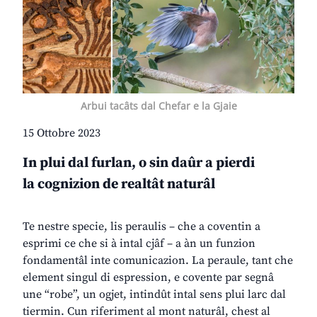
Arbui tacâts dal Chefar e la Gjaie
15 Ottobre 2023
In plui dal furlan, o sin daûr a pierdi
la cognizion de realtât naturâl
Te nestre specie, lis peraulis – che a coventin a
esprimi ce che si à intal cjâf – a àn un funzion
fondamentâl inte comunicazion. La peraule, tant che
element singul di espression, e covente par segnâ
une “robe”, un ogjet, intindût intal sens plui larc dal
tiermin. Cun riferiment al mont naturâl, chest al