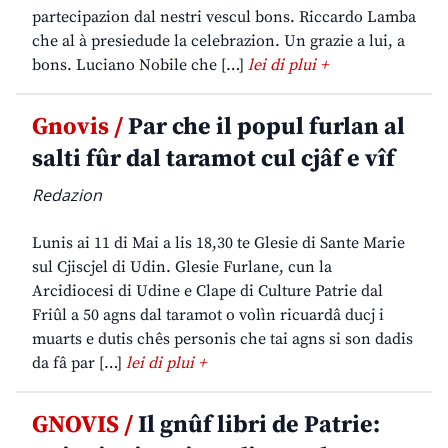
partecipazion dal nestri vescul bons. Riccardo Lamba
che al à presiedude la celebrazion. Un grazie a lui, a
bons. Luciano Nobile che […]
lei di plui +
Gnovis /
Par che il popul furlan al
salti fûr dal taramot cul cjâf e vîf
Redazion
Lunis ai 11 di Mai a lis 18,30 te Glesie di Sante Marie
sul Cjiscjel di Udin. Glesie Furlane, cun la
Arcidiocesi di Udine e Clape di Culture Patrie dal
Friûl a 50 agns dal taramot o volìn ricuardâ ducj i
muarts e dutis chês personis che tai agns si son dadis
da fâ par […]
lei di plui +
GNOVIS /
Il gnûf libri de Patrie: