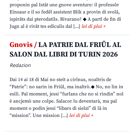
proponin pal Istât une gnove aventure: il professôr
Einsaur e il so fedêl assistent Blik a provin di svolâ,
ispirâts dai pterodatils. Rivarano? ◆ A partî de fin di
Jugn al è rivât tes ediculis dal […]
lei di plui +
Gnovis /
LA PATRIE DAL FRIÛL AL
SALON DAL LIBRI DI TURIN 2026
Redazion
Dai 14 ai 18 di Mai no steit a cirînus, noaltris de
“Patrie”: no sarin in Friûl, ma inaltrò.◆ No, no lìn in
esili. Pal moment, jessi “furlans che no si rindin” nol
è ancjemò une colpe. Salacor lu deventarà, ma pal
moment o podin jessi “libars di sielzi” di lâ in
“mission”. Une mission […]
lei di plui +