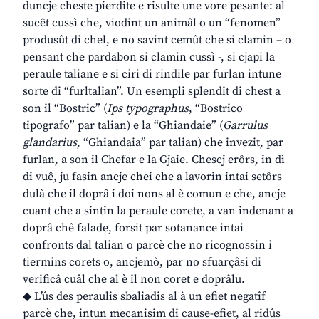
duncje cheste pierdite e risulte une vore pesante: al
sucêt cussì che, viodint un animâl o un “fenomen”
produsût di chel, e no savint cemût che si clamin – o
pensant che pardabon si clamin cussì -, si cjapi la
peraule taliane e si ciri di rindile par furlan intune
sorte di “furltalian”. Un esempli splendit di chest a
son il “Bostric” (
Ips typographus
, “Bostrico
tipografo” par talian) e la “Ghiandaie” (
Garrulus
glandarius
, “Ghiandaia” par talian) che invezit, par
furlan, a son il Chefar e la Gjaie. Chescj erôrs, in dì
di vuê, ju fasin ancje chei che a lavorin intai setôrs
dulà che il doprâ i doi nons al è comun e che, ancje
cuant che a sintin la peraule corete, a van indenant a
doprâ chê falade, forsit par sotanance intai
confronts dal talian o parcè che no ricognossin i
tiermins corets o, ancjemò, par no sfuarçâsi di
verificâ cuâl che al è il non coret e doprâlu.
◆ L’ûs des peraulis sbaliadis al à un efiet negatîf
parcè che, intun mecanisim di cause-efiet, al ridûs