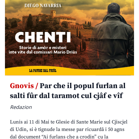
Gnovis /
Par che il popul furlan al
salti fûr dal taramot cul cjâf e vîf
Redazion
Lunis ai 11 di Mai te Glesie di Sante Marie sul Cjiscjel
di Udin, si è tignude la messe par ricuardâ i 50 agns
dal document “Ai furlans che a crodin” cu la