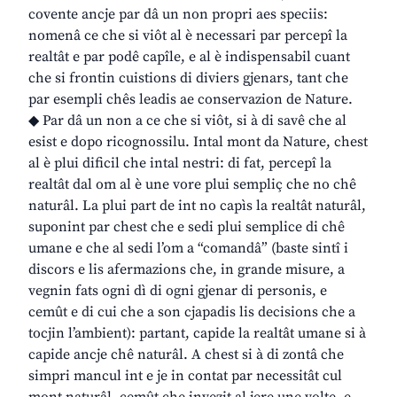
covente ancje par dâ un non propri aes speciis:
nomenâ ce che si viôt al è necessari par percepî la
realtât e par podê capîle, e al è indispensabil cuant
che si frontin cuistions di diviers gjenars, tant che
par esempli chês leadis ae conservazion de Nature.
◆ Par dâ un non a ce che si viôt, si à di savê che al
esist e dopo ricognossilu. Intal mont da Nature, chest
al è plui dificil che intal nestri: di fat, percepî la
realtât dal om al è une vore plui sempliç che no chê
naturâl. La plui part de int no capìs la realtât naturâl,
suponint par chest che e sedi plui semplice di chê
umane e che al sedi l’om a “comandâ” (baste sintî i
discors e lis afermazions che, in grande misure, a
vegnin fats ogni dì di ogni gjenar di personis, e
cemût e di cui che a son cjapadis lis decisions che a
tocjin l’ambient): partant, capide la realtât umane si à
capide ancje chê naturâl. A chest si à di zontâ che
simpri mancul int e je in contat par necessitât cul