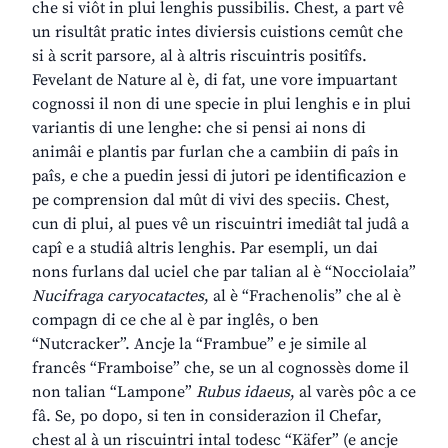
che si viôt in plui lenghis pussibilis. Chest, a part vê
un risultât pratic intes diviersis cuistions cemût che
si à scrit parsore, al à altris riscuintris positîfs.
Fevelant de Nature al è, di fat, une vore impuartant
cognossi il non di une specie in plui lenghis e in plui
variantis di une lenghe: che si pensi ai nons di
animâi e plantis par furlan che a cambiin di paîs in
paîs, e che a puedin jessi di jutori pe identificazion e
pe comprension dal mût di vivi des speciis. Chest,
cun di plui, al pues vê un riscuintri imediât tal judâ a
capî e a studiâ altris lenghis. Par esempli, un dai
nons furlans dal uciel che par talian al è “Nocciolaia”
Nucifraga caryocatactes
, al è “Frachenolis” che al è
compagn di ce che al è par inglês, o ben
“Nutcracker”. Ancje la “Frambue” e je simile al
francês “Framboise” che, se un al cognossès dome il
non talian “Lampone”
Rubus idaeus
, al varès pôc a ce
fâ. Se, po dopo, si ten in considerazion il Chefar,
chest al à un riscuintri intal todesc “Käfer” (e ancje