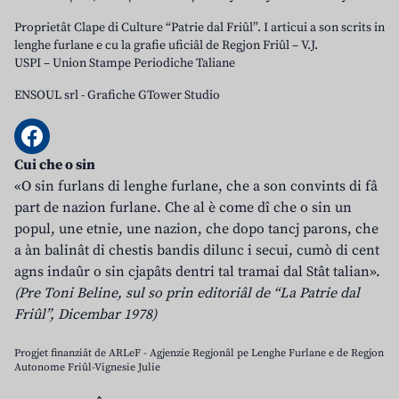
Proprietât Clape di Culture “Patrie dal Friûl”. I articui a son scrits in
lenghe furlane e cu la grafie uficiâl de Regjon Friûl – V.J.
USPI – Union Stampe Periodiche Taliane
ENSOUL srl
-
Grafiche GTower Studio
Cui che o sin
«O sin furlans di lenghe furlane, che a son convints di fâ
part de nazion furlane. Che al è come dî che o sin un
popul, une etnie, une nazion, che dopo tancj parons, che
a àn balinât di chestis bandis dilunc i secui, cumò di cent
agns indaûr o sin cjapâts dentri tal tramai dal Stât talian».
(Pre Toni Beline, sul so prin editoriâl de “La Patrie dal
Friûl”, Dicembar 1978)
Progjet finanziât de ARLeF - Agjenzie Regjonâl pe Lenghe Furlane e de Regjon
Autonome Friûl-Vignesie Julie