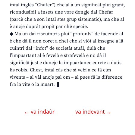
intal inglês “Chafer”) che al à un significât plui grant,
ricondusibil a insets une vore dongje dal Chefar
(parcè che a son intal stes grup sistematic), ma che al
è ancje doprât propit par chê specie.
◆ Ma un dai riscuintris plui “profonts” de facende al
è che dâ il non coret a chel che si viôt al insegne a lâ
cuintri dal “infot” de societât atuâl, dulà che
l’impuartant al è fevelâ e strafevelâ e no dâ il
significât just e duncje la impuartance corete a dutis
lis robis. Chest, intal câs che si vebi a ce fâ cun
vivents – al vâl ancje pal om – al pues fâ la diference
fra la vite o la muart. ❚
← va indaûr
va indevant →