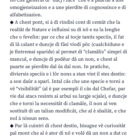
no chê gjenerâl di “ducj i lûcs” che e à puartât a une
omogjeneizazion e a une pierdite di cognossince e di
alfabetizazion.
◆ A chest pont, si à di rindisi cont di cemût che la
realtât de Nature e influissi su di nô e su la lenghe
che o fevelìn: par ce che al tocje tantis speciis, il fat
di lâ calant e duncje di fâsi viodi pôc (cualchidune e
je fintremai sparide) al permet di “clamâlis” simpri di
mancul, e duncje di podêur dâ un non, e chest al
puarte ae pierdite dal ûs dal non. In pratiche,
diviersis speciis e i lôr nons a stan vint il stes destin:
a son daûr a sparî. Intal câs che une specie e torni a
vê “visibilitât” (al è par esempli il câs dal Chefar, par
vie dai atacs resints ai arbui su largje scjale), e duncje
che e torni la necessitât di clamâle, il non al ven
sostituît di un talian modificât, che al è sbaliât, e che
nol à nissun sens.
◆ Par lâ cuintri di chest destin, bisugne vê curiositât
pal mont che al è ator di nô e volê dâ un non a dut ce