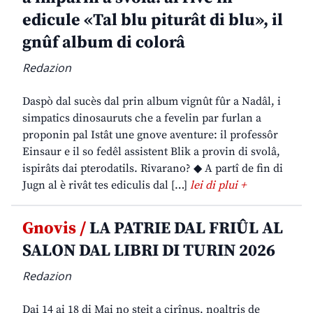
edicule «Tal blu piturât di blu», il
gnûf album di colorâ
Redazion
Daspò dal sucès dal prin album vignût fûr a Nadâl, i
simpatics dinosauruts che a fevelin par furlan a
proponin pal Istât une gnove aventure: il professôr
Einsaur e il so fedêl assistent Blik a provin di svolâ,
ispirâts dai pterodatils. Rivarano? ◆ A partî de fin di
Jugn al è rivât tes ediculis dal […]
lei di plui +
Gnovis /
LA PATRIE DAL FRIÛL AL
SALON DAL LIBRI DI TURIN 2026
Redazion
Dai 14 ai 18 di Mai no steit a cirînus, noaltris de