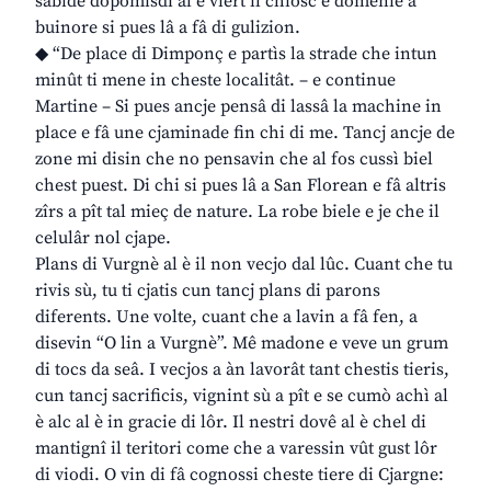
sabide dopomisdì al è viert il chiosc e domenie a
buinore si pues lâ a fâ di gulizion.
◆ “De place di Dimponç e partìs la strade che intun
minût ti mene in cheste localitât. – e continue
Martine – Si pues ancje pensâ di lassâ la machine in
place e fâ une cjaminade fin chi di me. Tancj ancje de
zone mi disin che no pensavin che al fos cussì biel
chest puest. Di chi si pues lâ a San Florean e fâ altris
zîrs a pît tal mieç de nature. La robe biele e je che il
celulâr nol cjape.
Plans di Vurgnè al è il non vecjo dal lûc. Cuant che tu
rivis sù, tu ti cjatis cun tancj plans di parons
diferents. Une volte, cuant che a lavin a fâ fen, a
disevin “O lin a Vurgnè”. Mê madone e veve un grum
di tocs da seâ. I vecjos a àn lavorât tant chestis tieris,
cun tancj sacrificis, vignint sù a pît e se cumò achì al
è alc al è in gracie di lôr. Il nestri dovê al è chel di
mantignî il teritori come che a varessin vût gust lôr
di viodi. O vin di fâ cognossi cheste tiere di Cjargne: