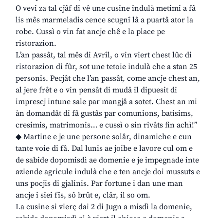
O vevi za tal cjâf di vê une cusine indulà metimi a fâ
lis mês marmeladis cence scugnî lâ a puartâ ator la
robe. Cussì o vin fat ancje chê e la place pe
ristorazion.
L’an passât, tal mês di Avrîl, o vin viert chest lûc di
ristorazion di fûr, sot une tetoie indulà che a stan 25
personis. Pecjât che l’an passât, come ancje chest an,
al jere frêt e o vin pensât di mudâ il dipuesit di
imprescj intune sale par mangjâ a sotet. Chest an mi
àn domandât di fâ gustâs par comunions, batisims,
cresimis, matrimonis… e cussì o sin rivâts fin achì!”
◆ Martine e je une persone solâr, dinamiche e cun
tante voie di fâ. Dal lunis ae joibe e lavore cul om e
de sabide dopomisdì ae domenie e je impegnade inte
aziende agricule indulà che e ten ancje doi mussuts e
uns pocjis di gjalinis. Par fortune i dan une man
ancje i siei fîs, sô brût e, clâr, il so om.
La cusine si vierç dai 2 di Jugn a misdì la domenie,