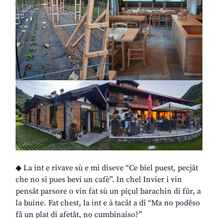
◆ La int e rivave sù e mi diseve “Ce biel puest, pecjât
che no si pues bevi un cafè”. In chel Invier i vin
pensât parsore o vin fat sù un piçul barachin di fûr, a
la buine. Fat chest, la int e à tacât a dî “Ma no podêso
fâ un plat di afetât, no cumbinaiso?”