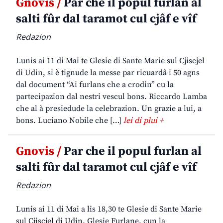
Gnovis /
Par che il popul furlan al
salti fûr dal taramot cul cjâf e vîf
Redazion
Lunis ai 11 di Mai te Glesie di Sante Marie sul Cjiscjel
di Udin, si è tignude la messe par ricuardâ i 50 agns
dal document “Ai furlans che a crodin” cu la
partecipazion dal nestri vescul bons. Riccardo Lamba
che al à presiedude la celebrazion. Un grazie a lui, a
bons. Luciano Nobile che […]
lei di plui +
Gnovis /
Par che il popul furlan al
salti fûr dal taramot cul cjâf e vîf
Redazion
Lunis ai 11 di Mai a lis 18,30 te Glesie di Sante Marie
sul Cjiscjel di Udin. Glesie Furlane, cun la