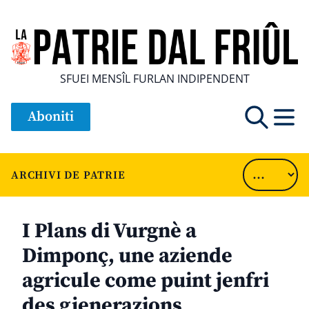
SFUEI MENSÎL FURLAN INDIPENDENT
Aboniti
ARCHIVI DE PATRIE
I Plans di Vurgnè a
Dimponç, une aziende
agricule come puint jenfri
des gjenerazions