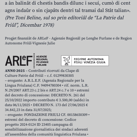
a àn balinât di chestis bandis dilunc i secui, cumò di cent
agns indaûr o sin cjapâts dentri tal tramai dal Stât talian».
(Pre Toni Beline, sul so prin editoriâl de “La Patrie dal
Friûl”, Dicembar 1978)
Progjet finanziât de ARLeF - Agjenzie Regjonâl pe Lenghe Furlane e de Regjon
Autonome Friûl-Vignesie Julie
ANNO 2025
– Contributi ricevuti da Clape di
Culture Patrie dal Friûl – c.f. 01299830305
– erogante: A.R.L.E.F. (Agenzia Regionale per la
Lingua Friulana) C.F. 94094780304 • rif. norm. L.R.
N.29/2007 ART.23 c.2 bis e ART.24 c.7 e 10 • estremi
del decreto di concessione: DECRETO N. 261 del
25/10/2022 importo contributo € 3.500,00 (saldo) in
data 06/11/2025 • DECRETO N. 173 del 27/06/2025 €
34.842,23 in data 31/07/2025;
– erogante: FONDAZIONE FRIULI CF. 00158650309 •
estremi del decreto di concessione: Codice
progetto 2024-0124 ID 23405 campagna di
sensibilizzazione giornalistica dei sindaci aderenti
all’assemblea della comunità linguistica Friulana •