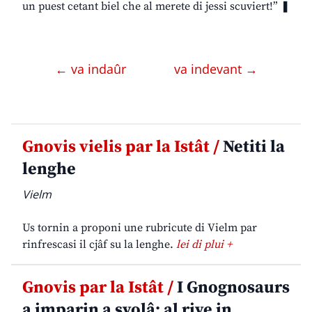
un puest cetant biel che al merete di jessi scuviert!” ❚
← va indaûr
va indevant →
Gnovis vielis par la Istât /
Netiti la
lenghe
Vielm
Us tornin a proponi une rubricute di Vielm par
rinfrescasi il cjâf su la lenghe.
lei di plui +
Gnovis par la Istât /
I Gnognosaurs
a imparin a svolâ: al rive in