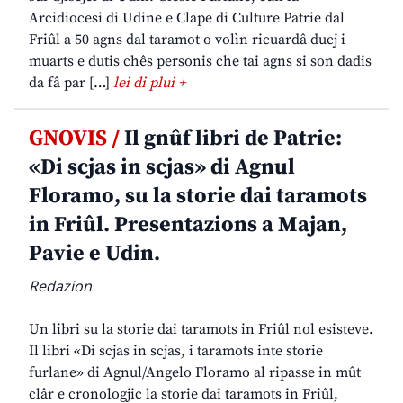
Arcidiocesi di Udine e Clape di Culture Patrie dal
Friûl a 50 agns dal taramot o volìn ricuardâ ducj i
muarts e dutis chês personis che tai agns si son dadis
da fâ par […]
lei di plui +
GNOVIS /
Il gnûf libri de Patrie:
«Di scjas in scjas» di Agnul
Floramo, su la storie dai taramots
in Friûl. Presentazions a Majan,
Pavie e Udin.
Redazion
Un libri su la storie dai taramots in Friûl nol esisteve.
Il libri «Di scjas in scjas, i taramots inte storie
furlane» di Agnul/Angelo Floramo al ripasse in mût
clâr e cronologjic la storie dai taramots in Friûl,