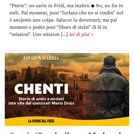
“Patrie”: no sarin in Friûl, ma inaltrò.◆ No, no lìn in
esili. Pal moment, jessi “furlans che no si rindin” nol
è ancjemò une colpe. Salacor lu deventarà, ma pal
moment o podin jessi “libars di sielzi” di lâ in
“mission”. Une mission […]
lei di plui +