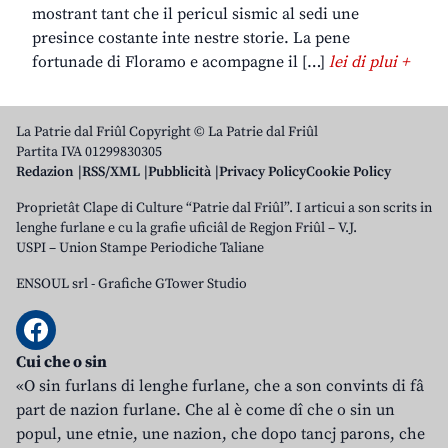
mostrant tant che il pericul sismic al sedi une
presince costante inte nestre storie. La pene
fortunade di Floramo e acompagne il […]
lei di plui +
La Patrie dal Friûl Copyright © La Patrie dal Friûl
Partita IVA 01299830305
Redazion
RSS/XML
Pubblicità
Privacy Policy
Cookie Policy
Proprietât Clape di Culture “Patrie dal Friûl”. I articui a son scrits in
lenghe furlane e cu la grafie uficiâl de Regjon Friûl – V.J.
USPI – Union Stampe Periodiche Taliane
ENSOUL srl
-
Grafiche GTower Studio
Cui che o sin
«O sin furlans di lenghe furlane, che a son convints di fâ
part de nazion furlane. Che al è come dî che o sin un
popul, une etnie, une nazion, che dopo tancj parons, che