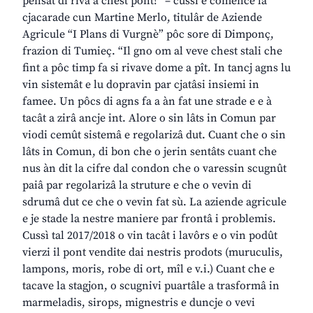
pensât di rivâ a chest pont!” – cussì e comence la
cjacarade cun Martine Merlo, titulâr de Aziende
Agricule “I Plans di Vurgnè” pôc sore di Dimponç,
frazion di Tumieç. “Il gno om al veve chest stali che
fint a pôc timp fa si rivave dome a pît. In tancj agns lu
vin sistemât e lu dopravin par cjatâsi insiemi in
famee. Un pôcs di agns fa a àn fat une strade e e à
tacât a zirâ ancje int. Alore o sin lâts in Comun par
viodi cemût sistemâ e regolarizâ dut. Cuant che o sin
lâts in Comun, di bon che o jerin sentâts cuant che
nus àn dit la cifre dal condon che o varessin scugnût
paiâ par regolarizâ la struture e che o vevin di
sdrumâ dut ce che o vevin fat sù. La aziende agricule
e je stade la nestre maniere par frontâ i problemis.
Cussì tal 2017/2018 o vin tacât i lavôrs e o vin podût
vierzi il pont vendite dai nestris prodots (muruculis,
lampons, moris, robe di ort, mîl e v.i.) Cuant che e
tacave la stagjon, o scugnivi puartâle a trasformâ in
marmeladis, sirops, mignestris e duncje o vevi