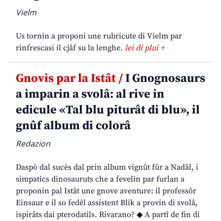
Vielm
Us tornin a proponi une rubricute di Vielm par
rinfrescasi il cjâf su la lenghe.
lei di plui +
Gnovis par la Istât /
I Gnognosaurs
a imparin a svolâ: al rive in
edicule «Tal blu piturât di blu», il
gnûf album di colorâ
Redazion
Daspò dal sucès dal prin album vignût fûr a Nadâl, i
simpatics dinosauruts che a fevelin par furlan a
proponin pal Istât une gnove aventure: il professôr
Einsaur e il so fedêl assistent Blik a provin di svolâ,
ispirâts dai pterodatils. Rivarano? ◆ A partî de fin di