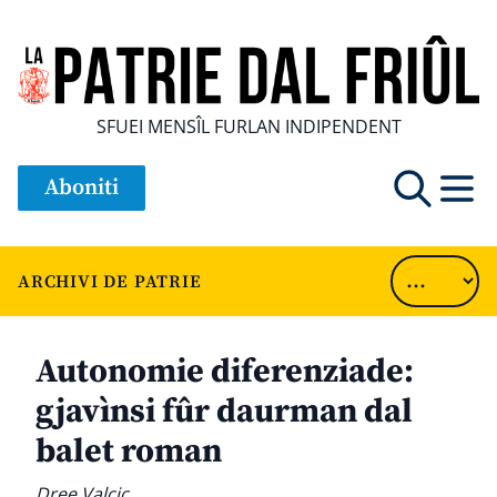
SFUEI MENSÎL FURLAN INDIPENDENT
Aboniti
ARCHIVI DE PATRIE
Autonomie diferenziade:
gjavìnsi fûr daurman dal
balet roman
Dree Valcic