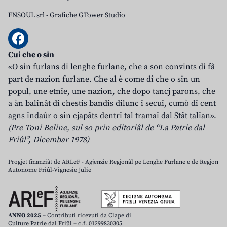
ENSOUL srl
-
Grafiche GTower Studio
Cui che o sin
«O sin furlans di lenghe furlane, che a son convints di fâ
part de nazion furlane. Che al è come dî che o sin un
popul, une etnie, une nazion, che dopo tancj parons, che
a àn balinât di chestis bandis dilunc i secui, cumò di cent
agns indaûr o sin cjapâts dentri tal tramai dal Stât talian».
(Pre Toni Beline, sul so prin editoriâl de “La Patrie dal
Friûl”, Dicembar 1978)
Progjet finanziât de ARLeF - Agjenzie Regjonâl pe Lenghe Furlane e de Regjon
Autonome Friûl-Vignesie Julie
ANNO 2025
– Contributi ricevuti da Clape di
Culture Patrie dal Friûl – c.f. 01299830305