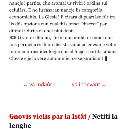
nancje i partîts, che aromai ur rivin i ordins sui
celulârs. E no lu fasaran nancje lis categoriis
economichis. La Glesie? E cirarà di puartâse fûr tra
lis dôs opzions cun cualchi consei “discret” par
difindi i dirits di chei plui debii.
✽✽ O vin di fâlu nô, cirint chê unitât di popul che
nus permetarès di no fâsi strissinâ pe enesime volte
intun contrast ideologjic che al tocje i partîts talians.
Cheste e je la vere autonomie, ce separatisim! ❚
← va indaûr
va indevant →
Gnovis vielis par la Istât /
Netiti la
lenghe