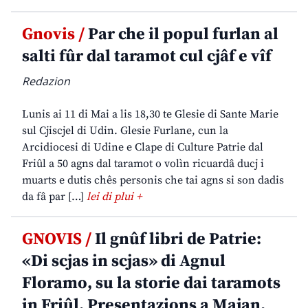
Gnovis /
Par che il popul furlan al
salti fûr dal taramot cul cjâf e vîf
Redazion
Lunis ai 11 di Mai a lis 18,30 te Glesie di Sante Marie
sul Cjiscjel di Udin. Glesie Furlane, cun la
Arcidiocesi di Udine e Clape di Culture Patrie dal
Friûl a 50 agns dal taramot o volìn ricuardâ ducj i
muarts e dutis chês personis che tai agns si son dadis
da fâ par […]
lei di plui +
GNOVIS /
Il gnûf libri de Patrie:
«Di scjas in scjas» di Agnul
Floramo, su la storie dai taramots
in Friûl. Presentazions a Majan,