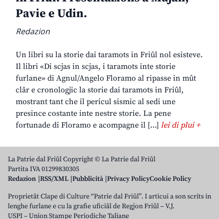
Pavie e Udin.
Redazion
Un libri su la storie dai taramots in Friûl nol esisteve.
Il libri «Di scjas in scjas, i taramots inte storie
furlane» di Agnul/Angelo Floramo al ripasse in mût
clâr e cronologjic la storie dai taramots in Friûl,
mostrant tant che il pericul sismic al sedi une
presince costante inte nestre storie. La pene
fortunade di Floramo e acompagne il […]
lei di plui +
La Patrie dal Friûl Copyright © La Patrie dal Friûl
Partita IVA 01299830305
Redazion
RSS/XML
Pubblicità
Privacy Policy
Cookie Policy
Proprietât Clape di Culture “Patrie dal Friûl”. I articui a son scrits in
lenghe furlane e cu la grafie uficiâl de Regjon Friûl – V.J.
USPI – Union Stampe Periodiche Taliane