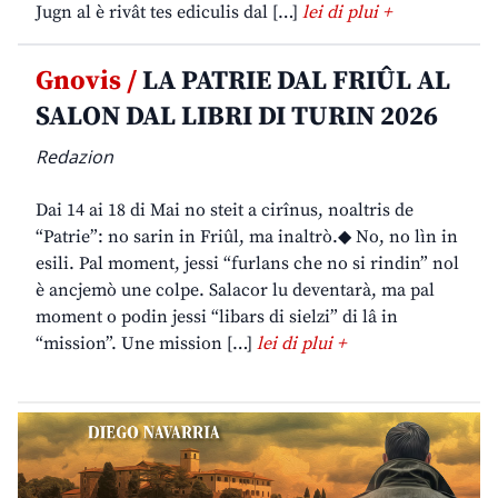
Jugn al è rivât tes ediculis dal […]
lei di plui +
Gnovis /
LA PATRIE DAL FRIÛL AL
SALON DAL LIBRI DI TURIN 2026
Redazion
Dai 14 ai 18 di Mai no steit a cirînus, noaltris de
“Patrie”: no sarin in Friûl, ma inaltrò.◆ No, no lìn in
esili. Pal moment, jessi “furlans che no si rindin” nol
è ancjemò une colpe. Salacor lu deventarà, ma pal
moment o podin jessi “libars di sielzi” di lâ in
“mission”. Une mission […]
lei di plui +