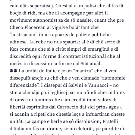
calcolâts separatiscj. Chest al è un judizi che al fâs fâ
bocje di ridi, ma che al acompagne par altri il
moviment autonomist za de sô nassite, cuant che pre
Checo Placerean al vignive bolât tant che
“austriacant” intai rapuarts de polizie politiche
udinese. La robe no nus spaurìs: al è di chê serie di
lûcs comuns che si à cirût simpri di emargjinâ e di
discreditâ ogni forme di contrast istituzionâl che al
metès in discussion la forme dal Stât atuâl.
✽✽ La unitât de Italie e je un “mantra” che al ven
dissepulît ancje su chê che e ven clamade “autonomie
diferenziade”. I dissepui di Salvini e Vannacci – no
stin a clamâju plui leghiscj par no ofindi chei milions
di oms e di feminis che a àn crodût intai valôrs di
libertât esprimûts dal Carroccio dai siei prins agns -,
si acanin a ripeti che chestis leçs a infuartiran cheste
unitât. La çampe e berle ae sô dissoluzion, Fratelli
d’Italia no fâs un drame, se no eletorâl, pe pierdite di