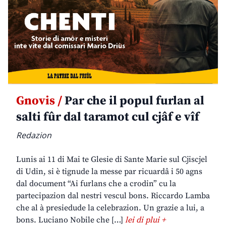
Gnovis /
Par che il popul furlan al
salti fûr dal taramot cul cjâf e vîf
Redazion
Lunis ai 11 di Mai te Glesie di Sante Marie sul Cjiscjel
di Udin, si è tignude la messe par ricuardâ i 50 agns
dal document “Ai furlans che a crodin” cu la
partecipazion dal nestri vescul bons. Riccardo Lamba
che al à presiedude la celebrazion. Un grazie a lui, a
bons. Luciano Nobile che […]
lei di plui +