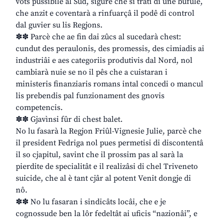
vôts pussibile al Sud, sigure che si trati di une bufule,
che anzit e coventarà a rinfuarçâ il podê di control
dal guvier su lis Regjons.
✽✽ Parcè che ae fin dai zûcs al sucedarà chest:
cundut des peraulonis, des promessis, des cimiadis ai
industriâi e aes categoriis produtivis dal Nord, nol
cambiarà nuie se no il pês che a cuistaran i
ministeris finanziaris romans intal concedi o mancul
lis prebendis pal funzionament des gnovis
competencis.
✽✽ Gjavìnsi fûr di chest balet.
No lu fasarà la Regjon Friûl-Vignesie Julie, parcè che
il president Fedriga nol pues permetisi di discontentâ
il so cjapitul, savint che il prossim pas al sarà la
pierdite de specialitât e il realizâsi di chel Triveneto
suicide, che al è tant cjâr al potent Venit dongje di
nô.
✽✽ No lu fasaran i sindicâts locâi, che e je
cognossude ben la lôr fedeltât ai uficis “nazionâi”, e