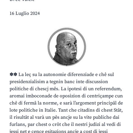
16 Luglio 2024
✽✽ La leç su la autonomie diferenziade e chê sul
presidenzialisim a tegnin banc inte discussion
politiche di chescj mês. La ipotesi di un referendum,
aromai imboconade de oposizion di centriçampe cun
chê di fermâ la norme, e sarà l’argoment principâl de
lote politiche in Italie. Tant che citadins di chest Stât,
il risultât al varà un pês ancje su la vite publiche dai
furlans, par chest o crôt che il nestri judizi al vedi di
jessi net e cence esitazions ancje a cost di jessi