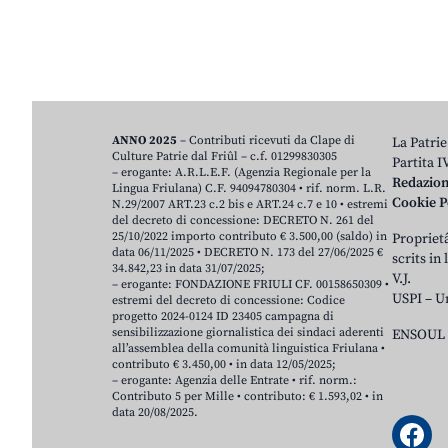
ANNO 2025
– Contributi ricevuti da Clape di
La Patrie
Culture Patrie dal Friûl – c.f. 01299830305
Partita 
– erogante: A.R.L.E.F. (Agenzia Regionale per la
Redazio
Lingua Friulana) C.F. 94094780304 • rif. norm. L.R.
Cookie P
N.29/2007 ART.23 c.2 bis e ART.24 c.7 e 10 • estremi
del decreto di concessione: DECRETO N. 261 del
25/10/2022 importo contributo € 3.500,00 (saldo) in
Proprietâ
data 06/11/2025 • DECRETO N. 173 del 27/06/2025 €
scrits in
34.842,23 in data 31/07/2025;
V.J.
– erogante: FONDAZIONE FRIULI CF. 00158650309 •
USPI – U
estremi del decreto di concessione: Codice
progetto 2024-0124 ID 23405 campagna di
sensibilizzazione giornalistica dei sindaci aderenti
ENSOUL 
all’assemblea della comunità linguistica Friulana •
contributo € 3.450,00 • in data 12/05/2025;
– erogante: Agenzia delle Entrate • rif. norm.:
Contributo 5 per Mille • contributo: € 1.593,02 • in
data 20/08/2025.