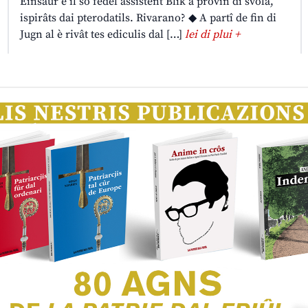
Einsaur e il so fedêl assistent Blik a provin di svolâ,
ispirâts dai pterodatils. Rivarano? ◆ A partî de fin di
Jugn al è rivât tes ediculis dal […]
lei di plui +