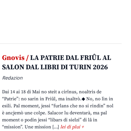
Gnovis /
LA PATRIE DAL FRIÛL AL
SALON DAL LIBRI DI TURIN 2026
Redazion
Dai 14 ai 18 di Mai no steit a cirînus, noaltris de
“Patrie”: no sarin in Friûl, ma inaltrò.◆ No, no lìn in
esili. Pal moment, jessi “furlans che no si rindin” nol
è ancjemò une colpe. Salacor lu deventarà, ma pal
moment o podin jessi “libars di sielzi” di lâ in
“mission”. Une mission […]
lei di plui +