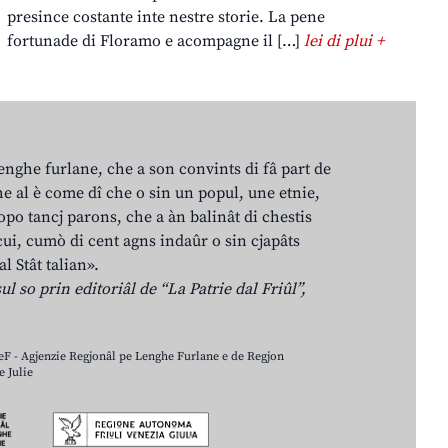
presince costante inte nestre storie. La pene
fortunade di Floramo e acompagne il […]
lei di plui +
lenghe furlane, che a son convints di fâ part de
e al è come dî che o sin un popul, une etnie,
po tancj parons, che a àn balinât di chestis
cui, cumò di cent agns indaûr o sin cjapâts
al Stât talian».
ul so prin editoriâl de “La Patrie dal Friûl”,
LeF - Agjenzie Regjonâl pe Lenghe Furlane e de Regjon
 Julie