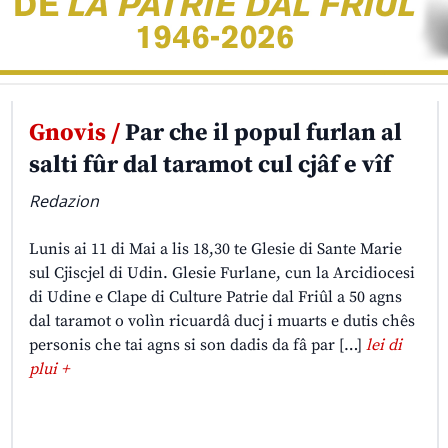
Gnovis /
Par che il popul furlan al
salti fûr dal taramot cul cjâf e vîf
Redazion
Lunis ai 11 di Mai a lis 18,30 te Glesie di Sante Marie
sul Cjiscjel di Udin. Glesie Furlane, cun la Arcidiocesi
di Udine e Clape di Culture Patrie dal Friûl a 50 agns
dal taramot o volìn ricuardâ ducj i muarts e dutis chês
personis che tai agns si son dadis da fâ par […]
lei di
plui +