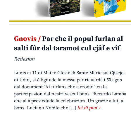
Gnovis /
Par che il popul furlan al
salti fûr dal taramot cul cjâf e vîf
Redazion
Lunis ai 11 di Mai te Glesie di Sante Marie sul Cjiscjel
di Udin, si è tignude la messe par ricuardâ i 50 agns
dal document “Ai furlans che a crodin” cu la
partecipazion dal nestri vescul bons. Riccardo Lamba
che al à presiedude la celebrazion. Un grazie a lui, a
bons. Luciano Nobile che […]
lei di plui +