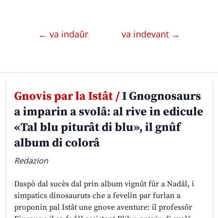
← va indaûr
va indevant →
Gnovis par la Istât /
I Gnognosaurs
a imparin a svolâ: al rive in edicule
«Tal blu piturât di blu», il gnûf
album di colorâ
Redazion
Daspò dal sucès dal prin album vignût fûr a Nadâl, i
simpatics dinosauruts che a fevelin par furlan a
proponin pal Istât une gnove aventure: il professôr