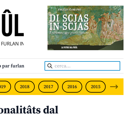
URLAN INDIPENDENT • INDEPENDENT FRIULIAN MONTHLY • 
Cerca:
 par furlan
019
2018
2017
2016
2015
2014
ionalitâts dal