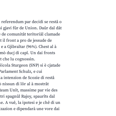
al referendum par decidi se restâ o
i gjavi fûr de Union. Daûr dal dât
e de comunitât teritoriâl clamade
t il front a pro de jessude de
e a Gjibraltar (96%). Chest al à
jemò ducj di capî. Un dai fronts
ût che lu cognossìn.
icola Sturgeon (SNP) si è cjatade
Parlament Schulz, e cui
a intenzion de Scozie di restâ
 nissun di lôr al à mostrât
l Ream Unît, massime par vie des
tri spagnûl Rajoy, spaurîts dal
. A vuê, la ipotesi e je chê di un
izazion e dipendarà une vore dai