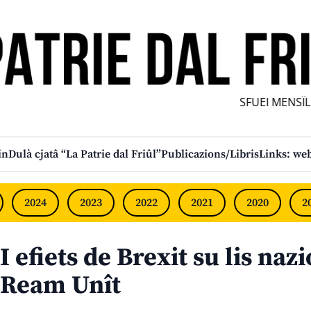
SFUEI MENSÎL F
in
Dulà cjatâ “La Patrie dal Friûl”
Publicazions/Libris
Links: web
2024
2023
2022
2021
2020
2
I efiets de Brexit su lis naz
Ream Unît