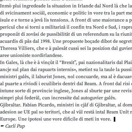
Inmò plui ingredeade la situazion in Irlande dal Nord là che la
di svicinament sociâl, economic e politic in vore tra la part m
isule e e torne a jevâ lis tensions. A front di une maiorance a
pericul che si torni a militarizâ il confin tra Nord e Sud, i rap
proponût di zovâsi de pussibilitât di un referendum su la riuni
acuardis di pâs dal 1998. Une propueste boçade dibot de segreta
Theresa Villiers, che e à palesât cussì sei la posizion dal guvie
aree unioniste nordirlandese.
In Gales, là che è à vinçût il “Brexit”, pai nazionalitaris dal Pl
ancje sul plan dai rapuarts internis», metint su la taule la puss
ministri galês, il laburist Jones, nol concuarde, ma al è dacuar
al puarte a riviodi i ecuilibris dentri dal Ream. A front dal risi
intune sorte di provincie inglese, Jones al sburte par une revis
simpri plui federâl, cun incressite dal autoguvier galês.
Gjibraltar. Fabian Picardo, ministri in cjâf di Gjibraltar, al d
adesion ae UE pal so teritori, che al vûl restâ intal Ream Unît 
Europe. Une ipotesi une vore dificile di meti in vore. ❚
✒ Carli Pup