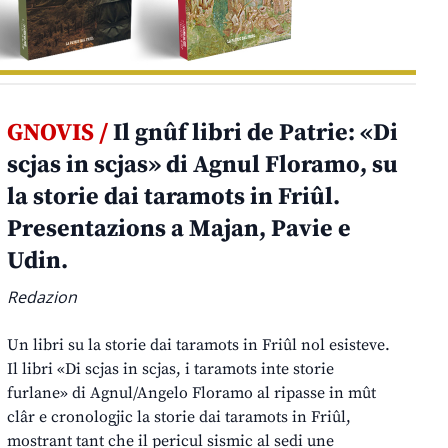
GNOVIS /
Il gnûf libri de Patrie: «Di
scjas in scjas» di Agnul Floramo, su
la storie dai taramots in Friûl.
Presentazions a Majan, Pavie e
Udin.
Redazion
Un libri su la storie dai taramots in Friûl nol esisteve.
Il libri «Di scjas in scjas, i taramots inte storie
furlane» di Agnul/Angelo Floramo al ripasse in mût
clâr e cronologjic la storie dai taramots in Friûl,
mostrant tant che il pericul sismic al sedi une