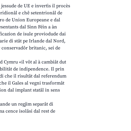
 jessude de UE e invertìs il procès
eridionâl e chê setentrionâl de
 pro de Union Europeane e dal
resentants dal Sinn Féin a àn
ficazion de isule proviodude dai
rie di stât pe Irlande dal Nord,
r conservadôr britanic, sei de
aid Cymru «il vôt al à cambiât dut
ibilitât de indipendence. Il prin
di che il risultât dal referendum
 che il Gales al vegni trasformât
ion dal implant statâl in sens
omande un regjim separât di
ma cence isolâsi dal rest de