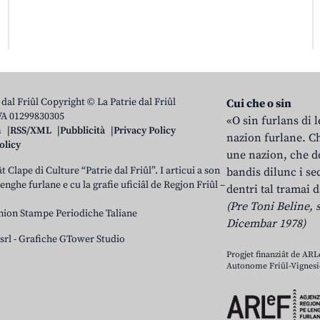
 dal Friûl Copyright © La Patrie dal Friûl
Cui che o sin
IVA 01299830305
«O sin furlans di 
n
RSS/XML
Pubblicità
Privacy Policy
nazion furlane. Ch
olicy
une nazion, che do
t Clape di Culture “Patrie dal Friûl”. I articui a son
bandis dilunc i se
 lenghe furlane e cu la grafie uficiâl de Regjon Friûl –
dentri tal tramai d
(Pre Toni Beline, s
nion Stampe Periodiche Taliane
Dicembar 1978)
srl
-
Grafiche GTower Studio
Progjet finanziât de AR
Autonome Friûl-Vignesie