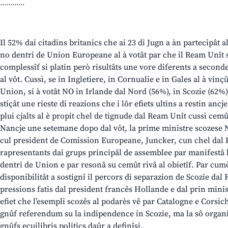
............
Il 52% dai citadins britanics che ai 23 di Jugn a àn partecipât 
no dentri de Union Europeane al à votât par che il Ream Unît s
complessîf si platin però risultâts une vore diferents a second
al vôt. Cussì, se in Ingletiere, in Cornualie e in Gales al à vinçû
Union, si à votât NO in Irlande dal Nord (56%), in Scozie (62%) 
stiçât une rieste di reazions che i lôr efiets ultins a restin anc
plui cjalts al è propit chel de tignude dal Ream Unît cussì cem
Nancje une setemane dopo dal vôt, la prime ministre scozese N
cul president de Comission Europeane, Juncker, cun chel dal 
rapresentants dai grups principâl de assemblee par manifestâ l
dentri de Union e par resonâ su cemût rivâ al obietîf. Par cumò
disponibilitât a sostignî il percors di separazion de Scozie da
pressions fatis dal president francês Hollande e dal prin minis
efiet che l’esempli scozês al podarès vê par Catalogne e Corsiche
gnûf referendum su la indipendence in Scozie, ma la sô organ
gnûfs ecuilibris politics daûr a definîsi.