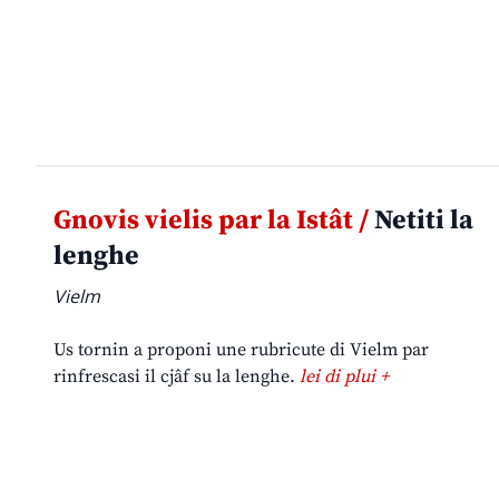
Gnovis vielis par la Istât /
Netiti la
lenghe
Vielm
Us tornin a proponi une rubricute di Vielm par
rinfrescasi il cjâf su la lenghe.
lei di plui +