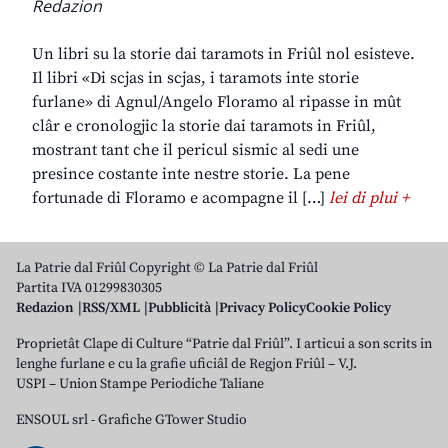
Redazion
Un libri su la storie dai taramots in Friûl nol esisteve.
Il libri «Di scjas in scjas, i taramots inte storie
furlane» di Agnul/Angelo Floramo al ripasse in mût
clâr e cronologjic la storie dai taramots in Friûl,
mostrant tant che il pericul sismic al sedi une
presince costante inte nestre storie. La pene
fortunade di Floramo e acompagne il […]
lei di plui +
La Patrie dal Friûl Copyright © La Patrie dal Friûl
Partita IVA 01299830305
Redazion
RSS/XML
Pubblicità
Privacy Policy
Cookie Policy
Proprietât Clape di Culture “Patrie dal Friûl”. I articui a son scrits in
lenghe furlane e cu la grafie uficiâl de Regjon Friûl – V.J.
USPI – Union Stampe Periodiche Taliane
ENSOUL srl
-
Grafiche GTower Studio