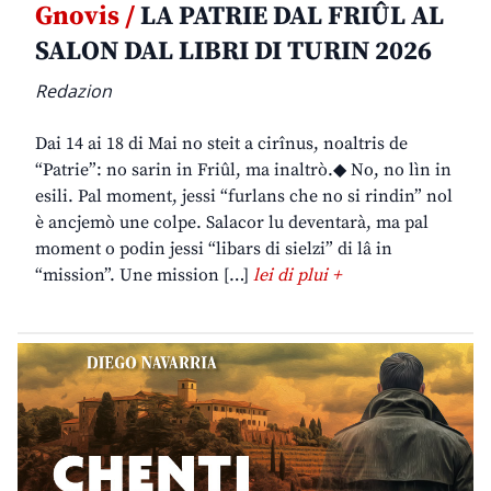
Gnovis /
LA PATRIE DAL FRIÛL AL
SALON DAL LIBRI DI TURIN 2026
Redazion
Dai 14 ai 18 di Mai no steit a cirînus, noaltris de
“Patrie”: no sarin in Friûl, ma inaltrò.◆ No, no lìn in
esili. Pal moment, jessi “furlans che no si rindin” nol
è ancjemò une colpe. Salacor lu deventarà, ma pal
moment o podin jessi “libars di sielzi” di lâ in
“mission”. Une mission […]
lei di plui +