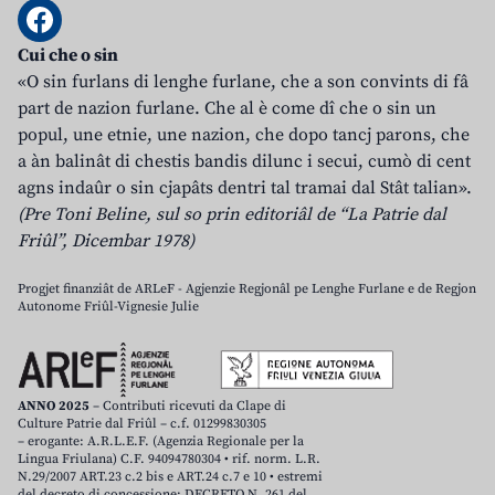
Cui che o sin
«O sin furlans di lenghe furlane, che a son convints di fâ
part de nazion furlane. Che al è come dî che o sin un
popul, une etnie, une nazion, che dopo tancj parons, che
a àn balinât di chestis bandis dilunc i secui, cumò di cent
agns indaûr o sin cjapâts dentri tal tramai dal Stât talian».
(Pre Toni Beline, sul so prin editoriâl de “La Patrie dal
Friûl”, Dicembar 1978)
Progjet finanziât de ARLeF - Agjenzie Regjonâl pe Lenghe Furlane e de Regjon
Autonome Friûl-Vignesie Julie
ANNO 2025
– Contributi ricevuti da Clape di
Culture Patrie dal Friûl – c.f. 01299830305
– erogante: A.R.L.E.F. (Agenzia Regionale per la
Lingua Friulana) C.F. 94094780304 • rif. norm. L.R.
N.29/2007 ART.23 c.2 bis e ART.24 c.7 e 10 • estremi
del decreto di concessione: DECRETO N. 261 del