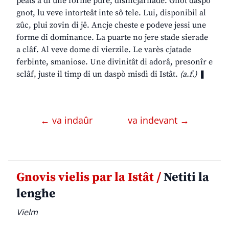
peâts a di une forme pure, disincjarnade. Gnot daspò
gnot, lu veve intorteât inte sô tele. Lui, disponibil al
zûc, plui zovin di jê. Ancje cheste e podeve jessi une
forme di dominance. La puarte no jere stade sierade
a clâf. Al veve dome di vierzile. Le varès cjatade
ferbinte, smaniose. Une divinitât di adorâ, presonîr e
sclâf, juste il timp di un daspò misdì di Istât.
(a.f.)
❚
← va indaûr
va indevant →
Gnovis vielis par la Istât /
Netiti la
lenghe
Vielm