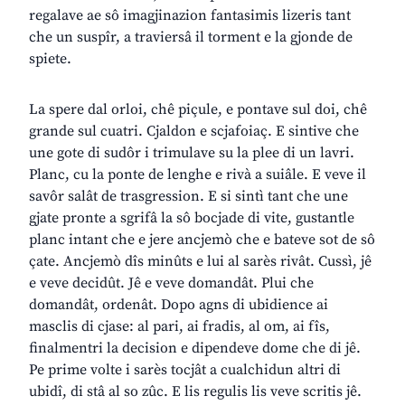
regalave ae sô imagjinazion fantasimis lizeris tant
che un suspîr, a traviersâ il torment e la gjonde de
spiete.
La spere dal orloi, chê piçule, e pontave sul doi, chê
grande sul cuatri. Cjaldon e scjafoiaç. E sintive che
une gote di sudôr i trimulave su la plee di un lavri.
Planc, cu la ponte de lenghe e rivà a suiâle. E veve il
savôr salât de trasgression. E si sintì tant che une
gjate pronte a sgrifâ la sô bocjade di vite, gustantle
planc intant che e jere ancjemò che e bateve sot de sô
çate. Ancjemò dîs minûts e lui al sarès rivât. Cussì, jê
e veve decidût. Jê e veve domandât. Plui che
domandât, ordenât. Dopo agns di ubidience ai
masclis di cjase: al pari, ai fradis, al om, ai fîs,
finalmentri la decision e dipendeve dome che di jê.
Pe prime volte i sarès tocjât a cualchidun altri di
ubidî, di stâ al so zûc. E lis regulis lis veve scritis jê.