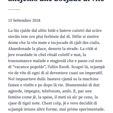
............
15 Settembre 2018
La lûs cjalde dal ultin Istât e bateve cuintri dai scûrs
sierâts inte ore plui ferbinte dal dì. Difûr si sintive
dome che la vôs mate e incjocade di cjalt des cialis.
Abandonade la place, deserte la strade. La citât si
jere svuedade in chel rituâl coletîf e mat, la
transumance malade e stagjonâl che e passe cul non
di “vacance popolâr”, l’ultin Esodi. Scugnî lâ, scjampâ
vie de vite di ogni dì al deventave cuasi un imperatîf.
Nol impuartave dulà: bastave cjamâ su la machine
famee e vistîts e po dopo lâ vie. Dismenteâsi di dut:
agjende, impegns, telefonuts, amîs. E, par une
femine come jê, la spese, il meti sù alc pe cene, la
cjase di tignî nete. Chest colp, jê e veve decidût di
scjampâ intune altre forme, mai prime sperimentade.