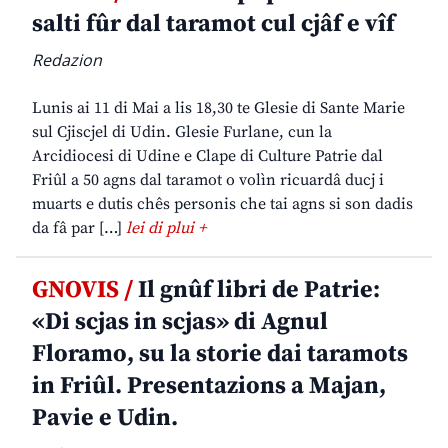
salti fûr dal taramot cul cjâf e vîf
Redazion
Lunis ai 11 di Mai a lis 18,30 te Glesie di Sante Marie
sul Cjiscjel di Udin. Glesie Furlane, cun la
Arcidiocesi di Udine e Clape di Culture Patrie dal
Friûl a 50 agns dal taramot o volìn ricuardâ ducj i
muarts e dutis chês personis che tai agns si son dadis
da fâ par […]
lei di plui +
GNOVIS /
Il gnûf libri de Patrie:
«Di scjas in scjas» di Agnul
Floramo, su la storie dai taramots
in Friûl. Presentazions a Majan,
Pavie e Udin.