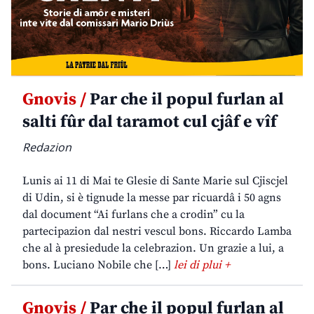
Gnovis /
Par che il popul furlan al
salti fûr dal taramot cul cjâf e vîf
Redazion
Lunis ai 11 di Mai te Glesie di Sante Marie sul Cjiscjel
di Udin, si è tignude la messe par ricuardâ i 50 agns
dal document “Ai furlans che a crodin” cu la
partecipazion dal nestri vescul bons. Riccardo Lamba
che al à presiedude la celebrazion. Un grazie a lui, a
bons. Luciano Nobile che […]
lei di plui +
Gnovis /
Par che il popul furlan al