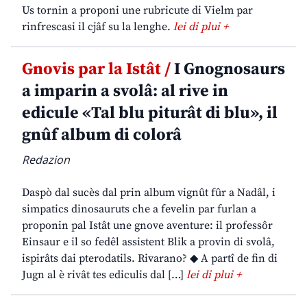
Us tornin a proponi une rubricute di Vielm par
rinfrescasi il cjâf su la lenghe.
lei di plui +
Gnovis par la Istât /
I Gnognosaurs
a imparin a svolâ: al rive in
edicule «Tal blu piturât di blu», il
gnûf album di colorâ
Redazion
Daspò dal sucès dal prin album vignût fûr a Nadâl, i
simpatics dinosauruts che a fevelin par furlan a
proponin pal Istât une gnove aventure: il professôr
Einsaur e il so fedêl assistent Blik a provin di svolâ,
ispirâts dai pterodatils. Rivarano? ◆ A partî de fin di
Jugn al è rivât tes ediculis dal […]
lei di plui +