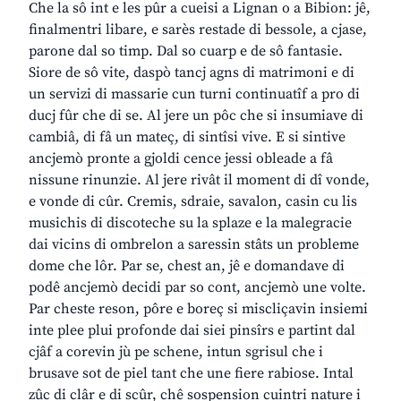
Che la sô int e les pûr a cueisi a Lignan o a Bibion: jê,
finalmentri libare, e sarès restade di bessole, a cjase,
parone dal so timp. Dal so cuarp e de sô fantasie.
Siore de sô vite, daspò tancj agns di matrimoni e di
un servizi di massarie cun turni continuatîf a pro di
ducj fûr che di se. Al jere un pôc che si insumiave di
cambiâ, di fâ un mateç, di sintîsi vive. E si sintive
ancjemò pronte a gjoldi cence jessi obleade a fâ
nissune rinunzie. Al jere rivât il moment di dî vonde,
e vonde di cûr. Cremis, sdraie, savalon, casin cu lis
musichis di discoteche su la splaze e la malegracie
dai vicins di ombrelon a saressin stâts un probleme
dome che lôr. Par se, chest an, jê e domandave di
podê ancjemò decidi par so cont, ancjemò une volte.
Par cheste reson, pôre e boreç si miscliçavin insiemi
inte plee plui profonde dai siei pinsîrs e partint dal
cjâf a corevin jù pe schene, intun sgrisul che i
brusave sot de piel tant che une fiere rabiose. Intal
zûc di clâr e di scûr, chê sospension cuintri nature i