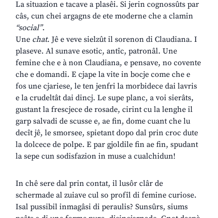
La situazion e tacave a plasêi. Si jerin cognossûts par
câs, cun chei argagns de ete moderne che a clamin
“social”
.
Une
chat
. Jê e veve sielzût il sorenon di Claudiana. I
plaseve. Al sunave esotic, antîc, patronâl. Une
femine che e à non Claudiana, e pensave, no covente
che e domandi. E cjape la vite in bocje come che e
fos une cjariese, le ten jenfri la morbidece dai lavris
e la crudeltât dai dincj. Le supe planc, a voi sierâts,
gustant la frescjece de rosade, cirint cu la lenghe il
garp salvadi de scusse e, ae fin, dome cuant che lu
decît jê, le smorsee, spietant dopo dal prin croc dute
la dolcece de polpe. E par gjoldile fin ae fin, spudant
la sepe cun sodisfazion in muse a cualchidun!
In chê sere dal prin contat, il lusôr clâr de
schermade al zuiave cul so profîl di femine curiose.
Isal pussibil inmagâsi di peraulis? Sunsûrs, siums