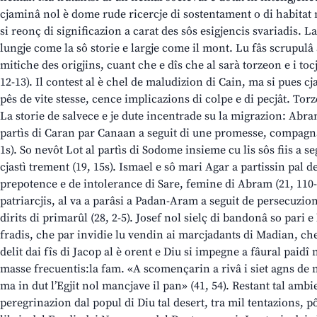
cjaminâ nol è dome rude ricercje di sostentament o di habitat n
si reonç di significazion a carat des sôs esigjencis svariadis. L
lungje come la sô storie e largje come il mont. Lu fâs scrupulâ a
mitiche des origjins, cuant che e dîs che al sarà torzeon e i tocj
12-13). Il contest al è chel de maludizion di Cain, ma si pues
pês de vite stesse, cence implicazions di colpe e di pecjât. T
La storie de salvece e je dute incentrade su la migrazion: Abram
partìs di Caran par Canaan a seguit di une promesse, compagn
1s). So nevôt Lot al partìs di Sodome insieme cu lis sôs fiis a s
cjastì trement (19, 15s). Ismael e sô mari Agar a partissin pal d
prepotence e de intolerance di Sare, femine di Abram (21, 110-2
patriarcjis, al va a parâsi a Padan-Aram a seguit de persecuzion
dirits di primarûl (28, 2-5). Josef nol sielç di bandonâ so pari e l
fradis, che par invidie lu vendin ai marcjadants di Madian, che 
delit dai fîs di Jacop al è orent e Diu si impegne a fâural paidî
masse frecuentis:la fam. «A scomençarin a rivâ i siet agns de 
ma in dut l’Egjit nol mancjave il pan» (41, 54). Restant tal ambi
peregrinazion dal popul di Diu tal desert, tra mil tentazions, pô