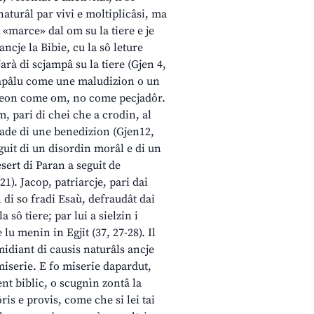
aturâl par vivi e moltiplicâsi, ma
a «marce» dal om su la tiere e je
ncje la Bibie, cu la sô leture
arà di scjampâ su la tiere (Gjen 4,
 cjapâlu come une maludizion o un
orzeon come om, no come pecjadôr.
, pari di chei che a crodin, al
ade di une benedizion (Gjen12,
eguit di un disordin morâl e di un
esert di Paran a seguit de
1). Jacop, patriarcje, pari dai
 di so fradi Esaù, defraudât dai
a sô tiere; par lui a sielzin i
lu menin in Egjit (37, 27-28). Il
 midiant di causis naturâls ancje
miserie. E fo miserie dapardut,
ent biblic, o scugnìn zontâ la
ris e provis, come che si lei tai