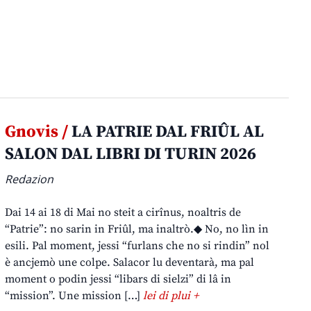
Gnovis /
LA PATRIE DAL FRIÛL AL
SALON DAL LIBRI DI TURIN 2026
Redazion
Dai 14 ai 18 di Mai no steit a cirînus, noaltris de
“Patrie”: no sarin in Friûl, ma inaltrò.◆ No, no lìn in
esili. Pal moment, jessi “furlans che no si rindin” nol
è ancjemò une colpe. Salacor lu deventarà, ma pal
moment o podin jessi “libars di sielzi” di lâ in
“mission”. Une mission […]
lei di plui +