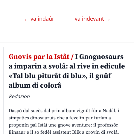
← va indaûr
va indevant →
Gnovis par la Istât /
I Gnognosaurs
a imparin a svolâ: al rive in edicule
«Tal blu piturât di blu», il gnûf
album di colorâ
Redazion
Daspò dal sucès dal prin album vignût fûr a Nadâl, i
simpatics dinosauruts che a fevelin par furlan a
proponin pal Istât une gnove aventure: il professôr
Einsaur e il so fedêl assistent Blik a provin di svolâ,