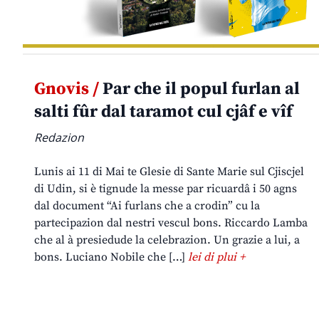
Gnovis /
Par che il popul furlan al
salti fûr dal taramot cul cjâf e vîf
Redazion
Lunis ai 11 di Mai te Glesie di Sante Marie sul Cjiscjel
di Udin, si è tignude la messe par ricuardâ i 50 agns
dal document “Ai furlans che a crodin” cu la
partecipazion dal nestri vescul bons. Riccardo Lamba
che al à presiedude la celebrazion. Un grazie a lui, a
bons. Luciano Nobile che […]
lei di plui +