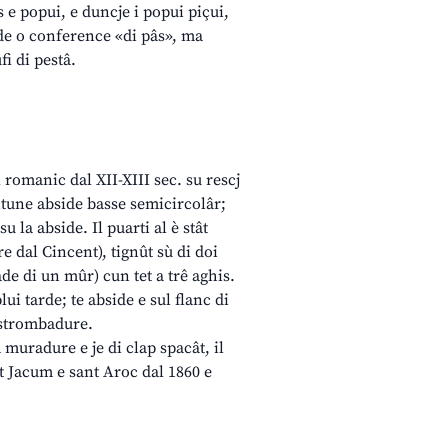
 e popui, e duncje i popui piçui,
nde o conference «di pâs», ma
fi di pestâ.
l romanic dal XII-XIII sec. su rescj
untune abside basse semicircolâr;
su la abside. Il puarti al è stât
ere dal Cincent), tignût sù di doi
ade di un mûr) cun tet a trê aghis.
ui tarde; te abside e sul flanc di
 strombadure.
 muradure e je di clap spacât, il
nt Jacum e sant Aroc dal 1860 e