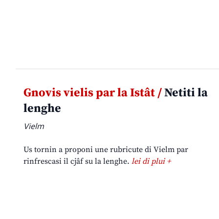
Gnovis vielis par la Istât /
Netiti la
lenghe
Vielm
Us tornin a proponi une rubricute di Vielm par
rinfrescasi il cjâf su la lenghe.
lei di plui +