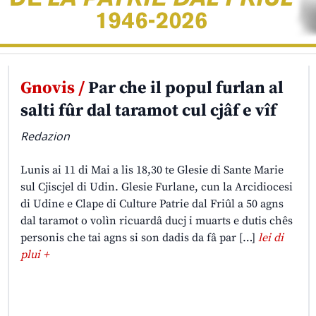
Gnovis /
Par che il popul furlan al
salti fûr dal taramot cul cjâf e vîf
Redazion
Lunis ai 11 di Mai a lis 18,30 te Glesie di Sante Marie
sul Cjiscjel di Udin. Glesie Furlane, cun la Arcidiocesi
di Udine e Clape di Culture Patrie dal Friûl a 50 agns
dal taramot o volìn ricuardâ ducj i muarts e dutis chês
personis che tai agns si son dadis da fâ par […]
lei di
plui +