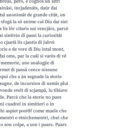
breus, però, e cognòs un altri
ssinâsi, incjadenâts, daûr dai
 tal anonimât de grande citât, un
 sfogâ la sô anime cul Diu dai siei
s lis lôr citaris sui vencjârs, parcè
si sintivin di passi la curiositât
 cjantâ lis cjantis di Jahvè
torie e de vore di Diu intal mont,
ai oms, par la cuâl si varès di vê
 e memorie, une analogjie di
permet di passâ cence nissune
opui che a àn segnade la storie
sugne, de incursion di nemîs plui
 vonde svelt di scjampâ, lu tibiave
ade. Parcè che la storie no pues
i cuadrel in simitieri o in
chi aspiet positîf come muele che
ralmentri e etnichementri, chei che
no son colpe, a son i puars. Puars