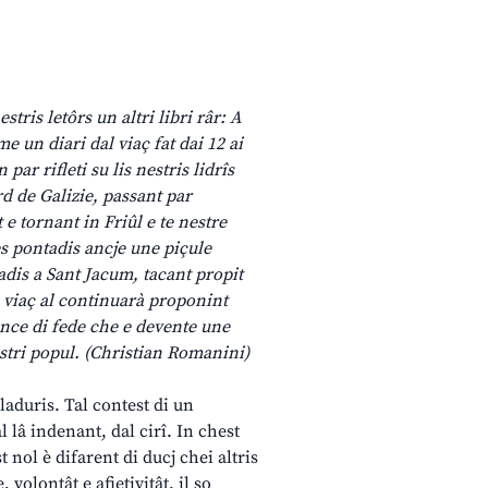
ris letôrs un altri libri râr: A
e un diari dal viaç fat dai 12 ai
ar rifleti su lis nestris lidrîs
ord de Galizie, passant par
e tornant in Friûl e te nestre
es pontadis ancje une piçule
adis a Sant Jacum, tacant propit
il viaç al continuarà proponint
ence di fede che e devente une
stri popul. (Christian Romanini)
laduris. Tal contest di un
l lâ indenant, dal cirî. In chest
nol è difarent di ducj chei altris
volontât e afietivitât, il so