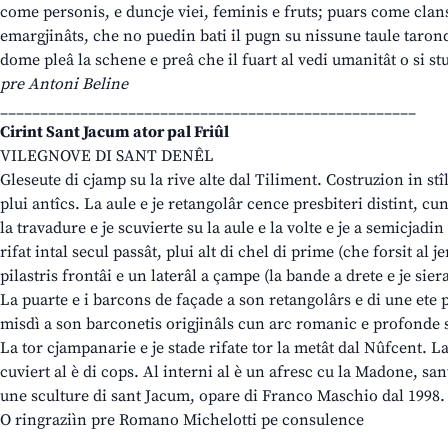
come personis, e duncje viei, feminis e fruts; puars come clans
emargjinâts, che no puedin bati il pugn su nissune taule taro
dome pleâ la schene e preâ che il fuart al vedi umanitât o si stu
pre Antoni Beline
____________________________________________________
Cirint Sant Jacum ator pal Friûl
VILEGNOVE DI SANT DENÊL
Gleseute di cjamp su la rive alte dal Tiliment. Costruzion in stî
plui antîcs. La aule e je retangolâr cence presbiteri distint, c
la travadure e je scuvierte su la aule e la volte e je a semicjadin 
rifat intal secul passât, plui alt di chel di prime (che forsit al j
pilastris frontâi e un laterâl a çampe (la bande a drete e je sier
La puarte e i barcons de façade a son retangolârs e di une ete pl
misdì a son barconetis origjinâls cun arc romanic e profonde
La tor cjampanarie e je stade rifate tor la metât dal Nûfcent. La
cuviert al è di cops. Al interni al è un afresc cu la Madone, sa
une sculture di sant Jacum, opare di Franco Maschio dal 1998.
O ringraziìn pre Romano Michelotti pe consulence