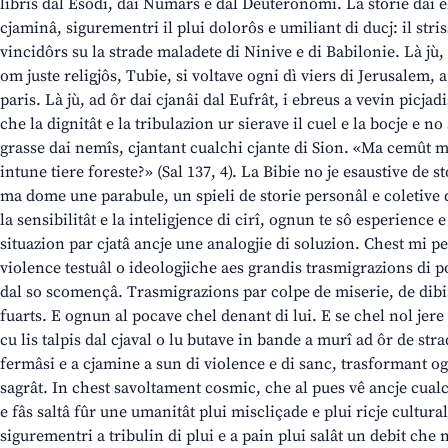
libris dal Esodi, dai Numars e dal Deuteronomi. La storie dai e
cjaminâ, sigurementri il plui dolorôs e umiliant di ducj: il stri
vincidôrs su la strade maladete di Ninive e di Babilonie. Là jù,
om juste religjôs, Tubie, si voltave ogni dì viers di Jerusalem, a
paris. Là jù, ad ôr dai cjanâi dal Eufrât, i ebreus a vevin picjadi
che la dignitât e la tribulazion ur sierave il cuel e la bocje e no 
grasse dai nemîs, cjantant cualchi cjante di Sion. «Ma cemût mo
intune tiere foreste?» (Sal 137, 4). La Bibie no je esaustive de s
ma dome une parabule, un spieli de storie personâl e coletive d
la sensibilitât e la inteligjence di cirî, ognun te sô esperience
situazion par cjatâ ancje une analogjie di soluzion. Chest mi 
violence testuâl o ideologjiche aes grandis trasmigrazions di p
dal so scomençâ. Trasmigrazions par colpe de miserie, de dibi
fuarts. E ognun al pocave chel denant di lui. E se chel nol jere
cu lis talpis dal cjaval o lu butave in bande a murî ad ôr de str
fermâsi e a cjamine a sun di violence e di sanc, trasformant ogn
sagrât. In chest savoltament cosmic, che al pues vê ancje cual
e fâs saltâ fûr une umanitât plui miscliçade e plui ricje cultu
sigurementri a tribulin di plui e a pain plui salât un debit che 