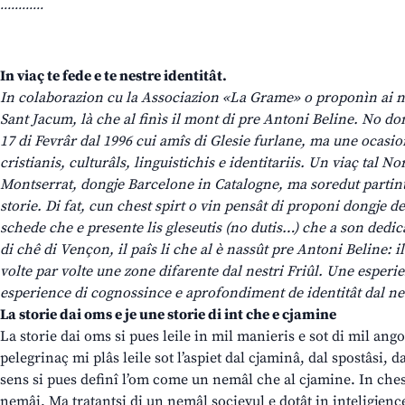
............
In viaç te fede e te nestre identitât.
In colaborazion cu la Associazion «La Grame» o proponìn ai nest
Sant Jacum, là che al finìs il mont di pre Antoni Beline. No dom
17 di Fevrâr dal 1996 cui amîs di Glesie furlane, ma une ocasion p
cristianis, culturâls, linguistichis e identitariis. Un viaç tal N
Montserrat, dongje Barcelone in Catalogne, ma soredut partint 
storie. Di fat, cun chest spirt o vin pensât di proponi dongje d
schede che e presente lis gleseutis (no dutis…) che a son dedic
di chê di Vençon, il paîs li che al è nassût pre Antoni Beline: 
volte par volte une zone difarente dal nestri Friûl. Une esperi
esperience di cognossince e aprofondiment de identitât dal ne
La storie dai oms e je une storie di int che e cjamine
La storie dai oms si pues leile in mil manieris e sot di mil ango
pelegrinaç mi plâs leile sot l’aspiet dal cjaminâ, dal spostâsi, da
sens si pues definî l’om come un nemâl che al cjamine. In chest 
nemâi. Ma tratantsi di un nemâl socievul e dotât in inteligjence, 