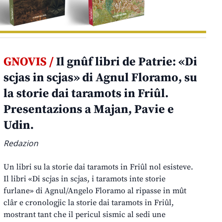
GNOVIS /
Il gnûf libri de Patrie: «Di
scjas in scjas» di Agnul Floramo, su
la storie dai taramots in Friûl.
Presentazions a Majan, Pavie e
Udin.
Redazion
Un libri su la storie dai taramots in Friûl nol esisteve.
Il libri «Di scjas in scjas, i taramots inte storie
furlane» di Agnul/Angelo Floramo al ripasse in mût
clâr e cronologjic la storie dai taramots in Friûl,
mostrant tant che il pericul sismic al sedi une