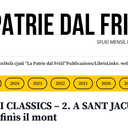
SFUEI MENSÎL FUR
in
Dulà cjatâ “La Patrie dal Friûl”
Publicazions/Libris
Links: web
2024
2023
2022
2021
2020
2
I CLASSICS – 2. A SANT JAC
finìs il mont