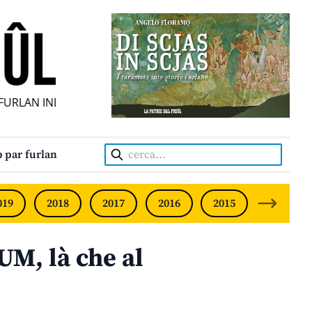
LAN INDIPENDENT • INDEPENDENT FRIULIAN MONTHLY • N
Cerca:
 par furlan
019
2018
2017
2016
2015
2014
UM, là che al