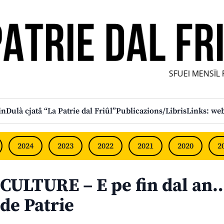
SFUEI MENSÎL FU
in
Dulà cjatâ “La Patrie dal Friûl”
Publicazions/Libris
Links: web
2024
2023
2022
2021
2020
2
CULTURE – E pe fin dal an
de Patrie