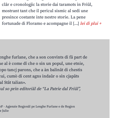
clâr e cronologjic la storie dai taramots in Friûl,
mostrant tant che il pericul sismic al sedi une
presince costante inte nestre storie. La pene
fortunade di Floramo e acompagne il […]
lei di plui +
lenghe furlane, che a son convints di fâ part de
e al è come dî che o sin un popul, une etnie,
po tancj parons, che a àn balinât di chestis
cui, cumò di cent agns indaûr o sin cjapâts
al Stât talian».
ul so prin editoriâl de “La Patrie dal Friûl”,
LeF - Agjenzie Regjonâl pe Lenghe Furlane e de Regjon
 Julie