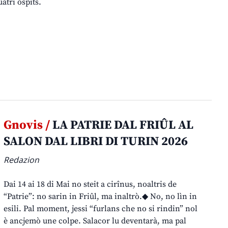
atri ospits.
Gnovis /
LA PATRIE DAL FRIÛL AL
SALON DAL LIBRI DI TURIN 2026
Redazion
Dai 14 ai 18 di Mai no steit a cirînus, noaltris de
“Patrie”: no sarin in Friûl, ma inaltrò.◆ No, no lìn in
esili. Pal moment, jessi “furlans che no si rindin” nol
è ancjemò une colpe. Salacor lu deventarà, ma pal