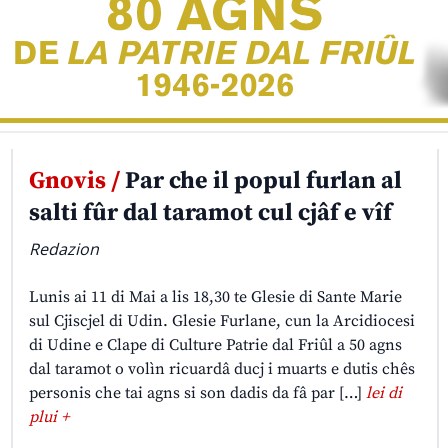
Gnovis /
Par che il popul furlan al
salti fûr dal taramot cul cjâf e vîf
Redazion
Lunis ai 11 di Mai a lis 18,30 te Glesie di Sante Marie
sul Cjiscjel di Udin. Glesie Furlane, cun la Arcidiocesi
di Udine e Clape di Culture Patrie dal Friûl a 50 agns
dal taramot o volìn ricuardâ ducj i muarts e dutis chês
personis che tai agns si son dadis da fâ par […]
lei di
plui +