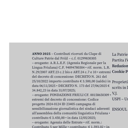
ANNO 2025
– Contributi ricevuti da Clape di
La Patrie
Culture Patrie dal Friûl – c.f. 01299830305
Partita 
– erogante: A.R.L.E.F. (Agenzia Regionale per la
Redazio
Lingua Friulana) C.F. 94094780304 • rif. norm. L.R.
Cookie P
N.29/2007 ART.23 c.2 bis e ART.24 c.7 e 10 • estremi
del decreto di concessione: DECRETO N. 261 del
25/10/2022 importo contributo € 3.500,00 (saldo) in
Proprietâ
data 06/11/2025 • DECRETO N. 173 del 27/06/2025 €
scrits in
34.842,23 in data 31/07/2025;
V.J.
– erogante: FONDAZIONE FRIULI CF. 00158650309 •
USPI – U
estremi del decreto di concessione: Codice
progetto 2024-0124 ID 23405 campagna di
sensibilizzazione giornalistica dei sindaci aderenti
ENSOUL 
all’assemblea della comunità linguistica Friulana •
contributo € 3.450,00 • in data 12/05/2025;
– erogante: Agenzia delle Entrate • rif. norm.:
Contributo 5 per Mille • contributo: € 1.593,02 • in