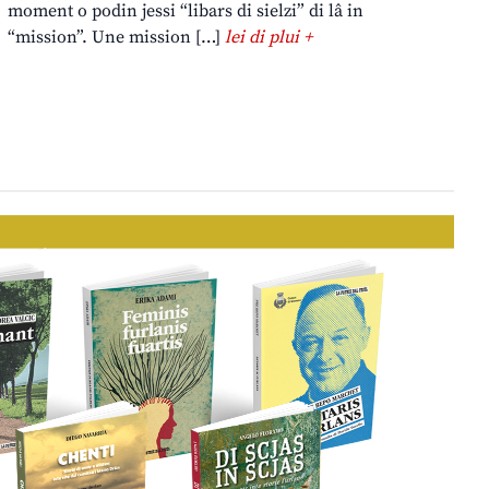
moment o podin jessi “libars di sielzi” di lâ in
“mission”. Une mission […]
lei di plui +