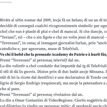
............
Rivâts al ultin numar dal 2009, tocje fâ un belanç di un an di te
decidût di consegnâ cualchi ricognossiments simbolic par ogni
chel che nus è plasût di plui e chel di mancul. Si che duncje, 
“Terzani”, nô – che o sin figots e che no volin jessi di mancul 
“Terenzani”, in omaç al inmagant gjornalist furlan, prin “anch
catodiche e, par agnorums, muse di Telefriuli.
Ve chi il befel che la preseade Academy de Patrie e à burît fûr
Premi “Terenzani” al personaç televisîf dal an.
Lu din vulintîr a chel condutôr dut impostât dal tg di Telefriul
il stîl di dâ lis gnovis. Dizion prin di dut: batût ancje Missana.
stât di lei la ricete dal dentifrici e une declarazion di Tondo c
ligrie di Sergio Endrigo (requiescat), ma ancje la petenadure a ar
che al pues.
Premi “Terenzani” al personaç rivelazion dal an.
Lu din a Omar Costantini di VideoRegione. Ciertis sogjetivis dut
col-filistrino lu rindin un personaç mitic: di perdonâi ancje che