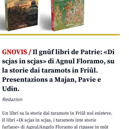
GNOVIS /
Il gnûf libri de Patrie: «Di
scjas in scjas» di Agnul Floramo, su
la storie dai taramots in Friûl.
Presentazions a Majan, Pavie e
Udin.
Redazion
Un libri su la storie dai taramots in Friûl nol esisteve.
Il libri «Di scjas in scjas, i taramots inte storie
furlane» di Agnul/Angelo Floramo al ripasse in mût