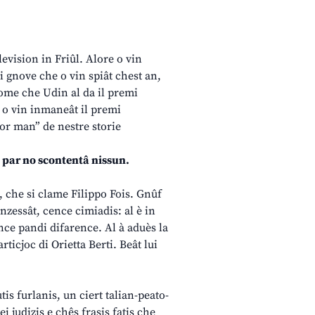
levision in Friûl. Alore o vin
 gnove che o vin spiât chest an,
come che Udin al da il premi
– o vin inmaneât il premi
or man” de nestre storie
, par no scontentâ nissun.
i, che si clame Filippo Fois. Gnûf
 Inzessât, cence cimiadis: al è in
ence pandi difarence. Al à aduès la
ticjoc di Orietta Berti. Beât lui
is furlanis, un ciert talian-peato-
i judizis e chês frasis fatis che