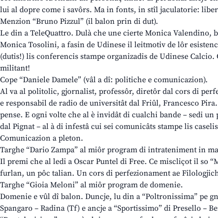
lui al dopre come i savôrs. Ma in fonts, in stîl jaculatorie: li
Menzion “Bruno Pizzul” (il balon prin di dut).
Le din a TeleQuattro. Dulà che une cierte Monica Valendino, b
Monica Tosolini, a fasin de Udinese il leitmotiv de lôr esistence
(dutis!) lis conferencis stampe organizadis de Udinese Calcio. 
militant!
Cope “Daniele Damele” (vâl a dî: politiche e comunicazion).
Al va al politolic, gjornalist, professôr, diretôr dal cors di pe
e responsabil de radio de universitât dal Friûl, Francesco Pira.
pense. E ogni volte che al è invidât di cualchi bande – sedi un
dal Pignat – al à di infestâ cui sei comunicâts stampe lis caselis
Comunicazion a pleton.
Targhe “Dario Zampa” al miôr program di intrateniment in ma
Il premi che al ledi a Oscar Puntel di Free. Ce miscliçot il so 
furlan, un pôc talian. Un cors di perfezionament ae Filologji
Targhe “Gioia Meloni” al miôr program de domenie.
Domenie e vûl dî balon. Duncje, lu din a “Poltronissima” pe g
Spangaro – Radina (Tf) e ancje a “Sportissimo” di Presello – Bert