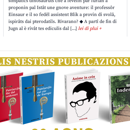
simpatics dinosauruts che a fevelin par furlan a
proponin pal Istât une gnove aventure: il professôr
Einsaur e il so fedêl assistent Blik a provin di svolâ,
ispirâts dai pterodatils. Rivarano? ◆ A partî de fin di
Jugn al è rivât tes ediculis dal […]
lei di plui +