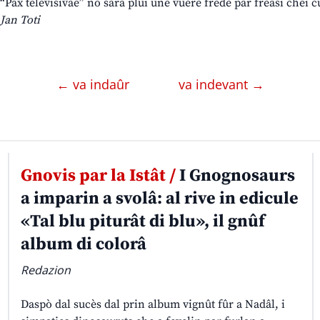
“Pax televisivae” no sarà plui une vuere frede par freâsi chei cu
Jan Toti
← va indaûr
va indevant →
Gnovis par la Istât /
I Gnognosaurs
a imparin a svolâ: al rive in edicule
«Tal blu piturât di blu», il gnûf
album di colorâ
Redazion
Daspò dal sucès dal prin album vignût fûr a Nadâl, i