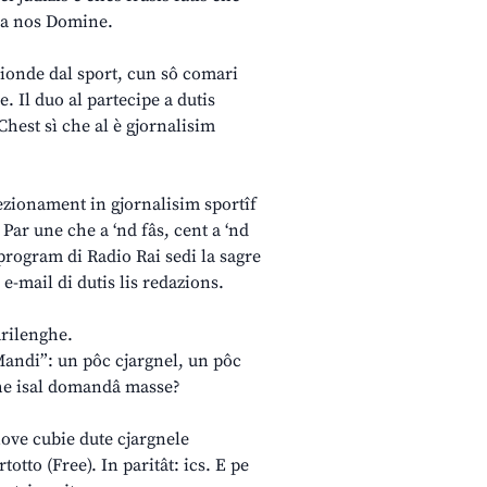
bera nos Domine.
ionde dal sport, cun sô comari
. Il duo al partecipe a dutis
Chest sì che al è gjornalisim
rfezionament in gjornalisim sportîf
 Par une che a ‘nd fâs, cent a ‘nd
 program di Radio Rai sedi la sagre
 e-mail di dutis lis redazions.
rilenghe.
“Mandi”: un pôc cjargnel, un pôc
che isal domandâ masse?
nove cubie dute cjargnele
otto (Free). In paritât: ics. E pe