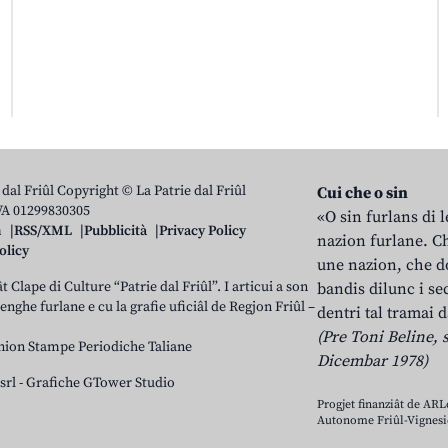
 dal Friûl Copyright © La Patrie dal Friûl
Cui che o sin
IVA 01299830305
«O sin furlans di 
n
RSS/XML
Pubblicità
Privacy Policy
nazion furlane. Ch
olicy
une nazion, che do
t Clape di Culture “Patrie dal Friûl”. I articui a son
bandis dilunc i se
 lenghe furlane e cu la grafie uficiâl de Regjon Friûl –
dentri tal tramai d
(Pre Toni Beline, s
nion Stampe Periodiche Taliane
Dicembar 1978)
srl
-
Grafiche GTower Studio
Progjet finanziât de AR
Autonome Friûl-Vignesie