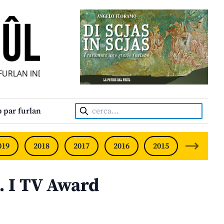
RLAN INDIPENDENT • INDEPENDENT FRIULIAN MONTHLY • N
Cerca:
 par furlan
019
2018
2017
2016
2015
2014
… I TV Award