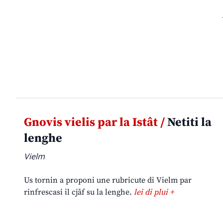
Gnovis vielis par la Istât /
Netiti la
lenghe
Vielm
Us tornin a proponi une rubricute di Vielm par
rinfrescasi il cjâf su la lenghe.
lei di plui +