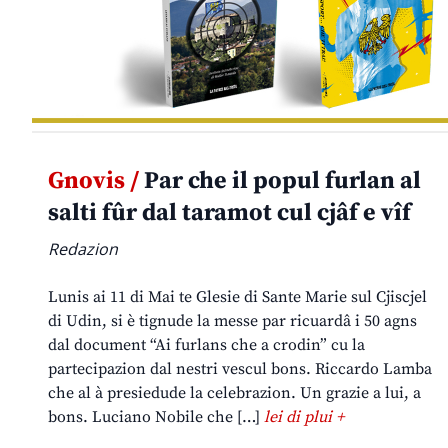
Gnovis /
Par che il popul furlan al
salti fûr dal taramot cul cjâf e vîf
Redazion
Lunis ai 11 di Mai te Glesie di Sante Marie sul Cjiscjel
di Udin, si è tignude la messe par ricuardâ i 50 agns
dal document “Ai furlans che a crodin” cu la
partecipazion dal nestri vescul bons. Riccardo Lamba
che al à presiedude la celebrazion. Un grazie a lui, a
bons. Luciano Nobile che […]
lei di plui +