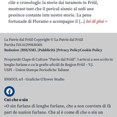
clâr e cronologjic la storie dai taramots in Friûl,
mostrant tant che il pericul sismic al sedi une
presince costante inte nestre storie. La pene
fortunade di Floramo e acompagne il […]
lei di plui +
La Patrie dal Friûl Copyright © La Patrie dal Friûl
Partita IVA 01299830305
Redazion
RSS/XML
Pubblicità
Privacy Policy
Cookie Policy
Proprietât Clape di Culture “Patrie dal Friûl”. I articui a son scrits in
lenghe furlane e cu la grafie uficiâl de Regjon Friûl – V.J.
USPI – Union Stampe Periodiche Taliane
ENSOUL srl
-
Grafiche GTower Studio
Cui che o sin
«O sin furlans di lenghe furlane, che a son convints di fâ
part de nazion furlane. Che al è come dî che o sin un