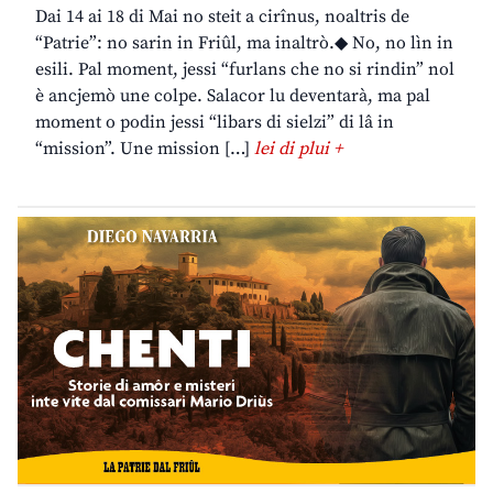
Dai 14 ai 18 di Mai no steit a cirînus, noaltris de
“Patrie”: no sarin in Friûl, ma inaltrò.◆ No, no lìn in
esili. Pal moment, jessi “furlans che no si rindin” nol
è ancjemò une colpe. Salacor lu deventarà, ma pal
moment o podin jessi “libars di sielzi” di lâ in
“mission”. Une mission […]
lei di plui +