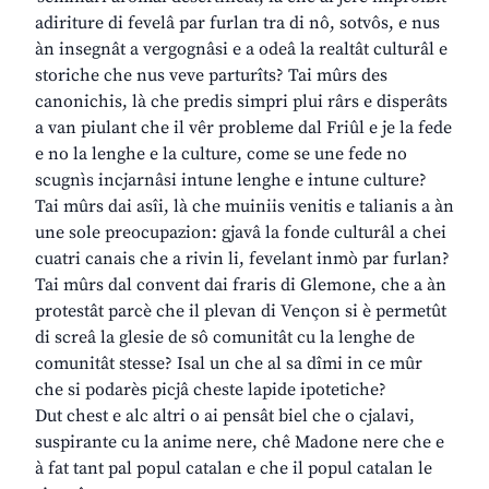
adiriture di fevelâ par furlan tra di nô, sotvôs, e nus
àn insegnât a vergognâsi e a odeâ la realtât culturâl e
storiche che nus veve parturîts? Tai mûrs des
canonichis, là che predis simpri plui rârs e disperâts
a van piulant che il vêr probleme dal Friûl e je la fede
e no la lenghe e la culture, come se une fede no
scugnìs incjarnâsi intune lenghe e intune culture?
Tai mûrs dai asîi, là che muiniis venitis e talianis a àn
une sole preocupazion: gjavâ la fonde culturâl a chei
cuatri canais che a rivin li, fevelant inmò par furlan?
Tai mûrs dal convent dai fraris di Glemone, che a àn
protestât parcè che il plevan di Vençon si è permetût
di screâ la glesie de sô comunitât cu la lenghe de
comunitât stesse? Isal un che al sa dîmi in ce mûr
che si podarès picjâ cheste lapide ipotetiche?
Dut chest e alc altri o ai pensât biel che o cjalavi,
suspirante cu la anime nere, chê Madone nere che e
à fat tant pal popul catalan e che il popul catalan le