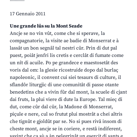
17 Gennaio 2011
Une grande lûs su la Mont Seade
Ancje se no vin vût, come che si sperave, la
compagnatorie, la visite ae badie di Monserrat e à
lassât un bon segnâl tal nestri cûr. Prin di dut pal
puest, poiât jenfri lis cretis e cerclât di fumate come
un nît di acuile. Po pe grandece e maestosetât des
voris dal om: la glesie ricostruide dopo dal burlaç
napoleonic, il convent cui siei tesaurs di culture, il
sflandôr liturgjic di une comunitât di passe otante
benedetins che a vivin fûr dal mont, la scuele di cjant
dai fruts, la plui viere di dute la Europe. Tal mieç di
dut, come cûr dal cûr, la Madone di Monserrat,
piçule e nere, cul so frutut plui mostrât a chei altris
che tignût e gjoldût par se. No si pues rivâ insom di
cheste mont, ancje se in coriere, e restâ indiferent,
savint che ca sù a àn pelegrinât un esercit di sants e