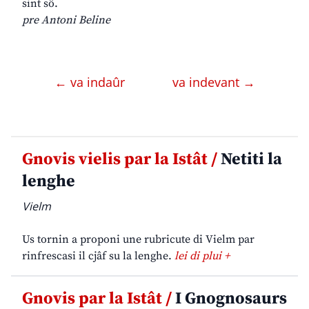
sint sô.
pre Antoni Beline
← va indaûr
va indevant →
Gnovis vielis par la Istât /
Netiti la
lenghe
Vielm
Us tornin a proponi une rubricute di Vielm par
rinfrescasi il cjâf su la lenghe.
lei di plui +
Gnovis par la Istât /
I Gnognosaurs