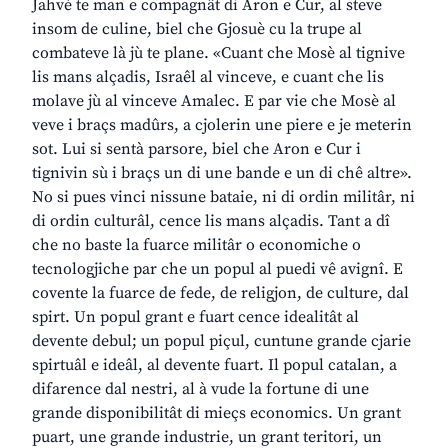
Jahvè te man e compagnât di Aron e Cur, al steve
insom de culine, biel che Gjosuè cu la trupe al
combateve là jù te plane. «Cuant che Mosè al tignive
lis mans alçadis, Israêl al vinceve, e cuant che lis
molave jù al vinceve Amalec. E par vie che Mosè al
veve i braçs madûrs, a cjolerin une piere e je meterin
sot. Lui si sentà parsore, biel che Aron e Cur i
tignivin sù i braçs un di une bande e un di chê altre».
No si pues vinci nissune bataie, ni di ordin militâr, ni
di ordin culturâl, cence lis mans alçadis. Tant a dî
che no baste la fuarce militâr o economiche o
tecnologjiche par che un popul al puedi vê avignî. E
covente la fuarce de fede, de religjon, de culture, dal
spirt. Un popul grant e fuart cence idealitât al
devente debul; un popul piçul, cuntune grande cjarie
spirtuâl e ideâl, al devente fuart. Il popul catalan, a
difarence dal nestri, al à vude la fortune di une
grande disponibilitât di mieçs economics. Un grant
puart, une grande industrie, un grant teritori, un