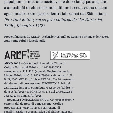
popul, une etnie, une nazion, che dopo tancj parons, che
a àn balinât di chestis bandis dilunc i secui, cumò di cent
agns indaûr o sin cjapâts dentri tal tramai dal Stât talian».
(Pre Toni Beline, sul so prin editoriâl de “La Patrie dal
Friûl”, Dicembar 1978)
Progjet finanziât de ARLeF - Agjenzie Regjonâl pe Lenghe Furlane e de Regjon
Autonome Friûl-Vignesie Julie
ANNO 2025
– Contributi ricevuti da Clape di
Culture Patrie dal Friûl – c.f. 01299830305
– erogante: A.R.L.E.F. (Agenzia Regionale per la
Lingua Friulana) C.F. 94094780304 • rif. norm. L.R.
N.29/2007 ART.23 c.2 bis e ART.24 c.7 e 10 • estremi
del decreto di concessione: DECRETO N. 261 del
25/10/2022 importo contributo € 3.500,00 (saldo) in
data 06/11/2025 • DECRETO N. 173 del 27/06/2025 €
34.842,23 in data 31/07/2025;
– erogante: FONDAZIONE FRIULI CF. 00158650309 •
estremi del decreto di concessione: Codice
progetto 2024-0124 ID 23405 campagna di
sensibilizzazione giornalistica dei sindaci aderenti