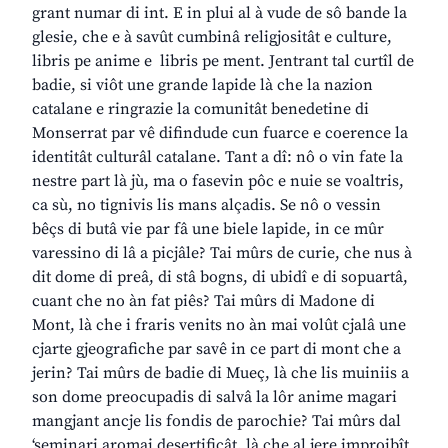
grant numar di int. E in plui al à vude de sô bande la
glesie, che e à savût cumbinâ religjositât e culture,
libris pe anime e libris pe ment. Jentrant tal curtîl de
badie, si viôt une grande lapide là che la nazion
catalane e ringrazie la comunitât benedetine di
Monserrat par vê difindude cun fuarce e coerence la
identitât culturâl catalane. Tant a dî: nô o vin fate la
nestre part là jù, ma o fasevin pôc e nuie se voaltris,
ca sù, no tignivis lis mans alçadis. Se nô o vessin
bêçs di butâ vie par fâ une biele lapide, in ce mûr
varessino di lâ a picjâle? Tai mûrs de curie, che nus à
dit dome di preâ, di stâ bogns, di ubidî e di sopuartâ,
cuant che no àn fat piês? Tai mûrs di Madone di
Mont, là che i fraris venits no àn mai volût cjalâ une
cjarte gjeografiche par savê in ce part di mont che a
jerin? Tai mûrs de badie di Mueç, là che lis muiniis a
son dome preocupadis di salvâ la lôr anime magari
mangjant ancje lis fondis de parochie? Tai mûrs dal
‘seminari aromai desertificât, là che al jere improibît