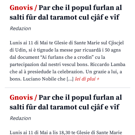
Gnovis /
Par che il popul furlan al
salti fûr dal taramot cul cjâf e vîf
Redazion
Lunis ai 11 di Mai te Glesie di Sante Marie sul Cjiscjel
di Udin, si è tignude la messe par ricuardâ i 50 agns
dal document “Ai furlans che a crodin” cu la
partecipazion dal nestri vescul bons. Riccardo Lamba
che al à presiedude la celebrazion. Un grazie a lui, a
bons. Luciano Nobile che […]
lei di plui +
Gnovis /
Par che il popul furlan al
salti fûr dal taramot cul cjâf e vîf
Redazion
Lunis ai 11 di Mai a lis 18,30 te Glesie di Sante Marie