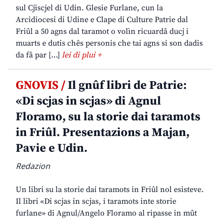
sul Cjiscjel di Udin. Glesie Furlane, cun la
Arcidiocesi di Udine e Clape di Culture Patrie dal
Friûl a 50 agns dal taramot o volìn ricuardâ ducj i
muarts e dutis chês personis che tai agns si son dadis
da fâ par […]
lei di plui +
GNOVIS /
Il gnûf libri de Patrie:
«Di scjas in scjas» di Agnul
Floramo, su la storie dai taramots
in Friûl. Presentazions a Majan,
Pavie e Udin.
Redazion
Un libri su la storie dai taramots in Friûl nol esisteve.
Il libri «Di scjas in scjas, i taramots inte storie
furlane» di Agnul/Angelo Floramo al ripasse in mût