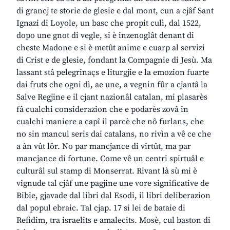
di grancj te storie de glesie e dal mont, cun a cjâf Sant
Ignazi di Loyole, un basc che propit culì, dal 1522,
dopo une gnot di vegle, si è inzenoglât denant di
cheste Madone e si è metût anime e cuarp al servizi
di Crist e de glesie, fondant la Compagnie di Jesù. Ma
lassant stâ pelegrinaçs e liturgjie e la emozion fuarte
dai fruts che ogni dì, ae une, a vegnin fûr a cjantâ la
Salve Regjine e il cjant nazionâl catalan, mi plasarès
fâ cualchi considerazion che e podarès zovâ in
cualchi maniere a capî il parcè che nô furlans, che
no sin mancul seris dai catalans, no rivìn a vê ce che
a àn vût lôr. No par mancjance di virtût, ma par
mancjance di fortune. Come vê un centri spirtuâl e
culturâl sul stamp di Monserrat. Rivant là sù mi è
vignude tal cjâf une pagjine une vore significative de
Bibie, gjavade dal libri dal Esodi, il libri deliberazion
dal popul ebraic. Tal cjap. 17 si lei de bataie di
Refidim, tra israelits e amalecits. Mosè, cul baston di