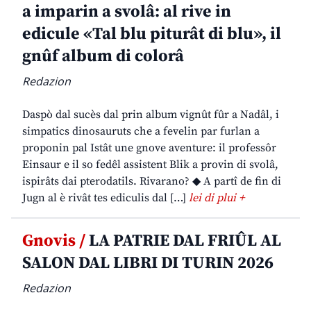
a imparin a svolâ: al rive in
edicule «Tal blu piturât di blu», il
gnûf album di colorâ
Redazion
Daspò dal sucès dal prin album vignût fûr a Nadâl, i
simpatics dinosauruts che a fevelin par furlan a
proponin pal Istât une gnove aventure: il professôr
Einsaur e il so fedêl assistent Blik a provin di svolâ,
ispirâts dai pterodatils. Rivarano? ◆ A partî de fin di
Jugn al è rivât tes ediculis dal […]
lei di plui +
Gnovis /
LA PATRIE DAL FRIÛL AL
SALON DAL LIBRI DI TURIN 2026
Redazion