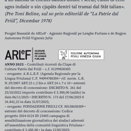
agns indaûr o sin cjapâts dentri tal tramai dal Stât talian».
(Pre Toni Beline, sul so prin editoriâl de “La Patrie dal
Friûl”, Dicembar 1978)
Progjet finanziât de ARLeF - Agjenzie Regjonâl pe Lenghe Furlane e de Regjon
Autonome Friûl-Vignesie Julie
ANNO 2025
– Contributi ricevuti da Clape di
Culture Patrie dal Friûl – c.f. 01299830305
– erogante: A.R.L.E.F. (Agenzia Regionale per la
Lingua Friulana) C.F. 94094780304 • rif. norm. L.R.
N.29/2007 ART.23 c.2 bis e ART.24 c.7 e 10 • estremi
del decreto di concessione: DECRETO N. 261 del
25/10/2022 importo contributo € 3.500,00 (saldo) in
data 06/11/2025 • DECRETO N. 173 del 27/06/2025 €
34.842,23 in data 31/07/2025;
– erogante: FONDAZIONE FRIULI CF. 00158650309 •
estremi del decreto di concessione: Codice
progetto 2024-0124 ID 23405 campagna di
sensibilizzazione giornalistica dei sindaci aderenti
all’assemblea della comunità linguistica Friulana •
contributo € 3.450,00 • in data 12/05/2025;