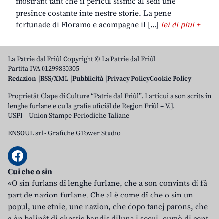
mostrant tant che il pericul sismic al sedi une
presince costante inte nestre storie. La pene
fortunade di Floramo e acompagne il […]
lei di plui +
La Patrie dal Friûl Copyright © La Patrie dal Friûl
Partita IVA 01299830305
Redazion
RSS/XML
Pubblicità
Privacy Policy
Cookie Policy
Proprietât Clape di Culture “Patrie dal Friûl”. I articui a son scrits in
lenghe furlane e cu la grafie uficiâl de Regjon Friûl – V.J.
USPI – Union Stampe Periodiche Taliane
ENSOUL srl
-
Grafiche GTower Studio
Cui che o sin
«O sin furlans di lenghe furlane, che a son convints di fâ
part de nazion furlane. Che al è come dî che o sin un
popul, une etnie, une nazion, che dopo tancj parons, che
a àn balinât di chestis bandis dilunc i secui, cumò di cent