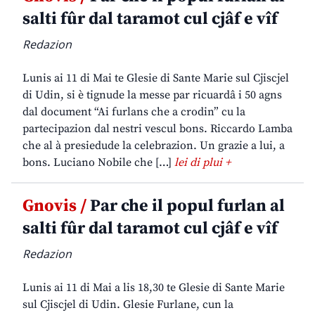
salti fûr dal taramot cul cjâf e vîf
Redazion
Lunis ai 11 di Mai te Glesie di Sante Marie sul Cjiscjel
di Udin, si è tignude la messe par ricuardâ i 50 agns
dal document “Ai furlans che a crodin” cu la
partecipazion dal nestri vescul bons. Riccardo Lamba
che al à presiedude la celebrazion. Un grazie a lui, a
bons. Luciano Nobile che […]
lei di plui +
Gnovis /
Par che il popul furlan al
salti fûr dal taramot cul cjâf e vîf
Redazion
Lunis ai 11 di Mai a lis 18,30 te Glesie di Sante Marie
sul Cjiscjel di Udin. Glesie Furlane, cun la