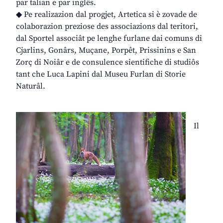
par talian e par inglês.
◆ Pe realizazion dal progjet, Artetica si è zovade de
colaborazion preziose des associazions dal teritori,
dal Sportel associât pe lenghe furlane dai comuns di
Cjarlins, Gonârs, Muçane, Porpêt, Prissinins e San
Zorç di Noiâr e de consulence sientifiche di studiôs
tant che Luca Lapini dal Museu Furlan di Storie
Naturâl.
Il