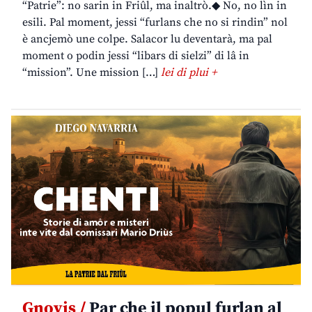
“Patrie”: no sarin in Friûl, ma inaltrò.◆ No, no lìn in
esili. Pal moment, jessi “furlans che no si rindin” nol
è ancjemò une colpe. Salacor lu deventarà, ma pal
moment o podin jessi “libars di sielzi” di lâ in
“mission”. Une mission […]
lei di plui +
Gnovis /
Par che il popul furlan al