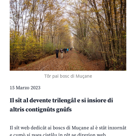
Tôr pai bosc di Muçane
15 Marzo 2023
Il sît al devente trilengâl e si insiore di
altris contignûts gnûfs
Il sît web dedicât ai boscs di Muçane al è stât inzornât
e cumò si pues cjatâlu in rêt ae direzion web