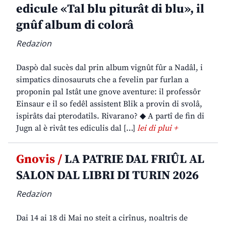
edicule «Tal blu piturât di blu», il
gnûf album di colorâ
Redazion
Daspò dal sucès dal prin album vignût fûr a Nadâl, i
simpatics dinosauruts che a fevelin par furlan a
proponin pal Istât une gnove aventure: il professôr
Einsaur e il so fedêl assistent Blik a provin di svolâ,
ispirâts dai pterodatils. Rivarano? ◆ A partî de fin di
Jugn al è rivât tes ediculis dal […]
lei di plui +
Gnovis /
LA PATRIE DAL FRIÛL AL
SALON DAL LIBRI DI TURIN 2026
Redazion
Dai 14 ai 18 di Mai no steit a cirînus, noaltris de