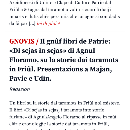
Arcidiocesi di Udine e Clape di Culture Patrie dal
Friûl a 50 agns dal taramot o volìn ricuardâ ducj i
muarts e dutis chês personis che tai agns si son dadis
da fâ par […]
lei di plui +
GNOVIS /
Il gnûf libri de Patrie:
«Di scjas in scjas» di Agnul
Floramo, su la storie dai taramots
in Friûl. Presentazions a Majan,
Pavie e Udin.
Redazion
Un libri su la storie dai taramots in Friûl nol esisteve.
Il libri «Di scjas in scjas, i taramots inte storie
furlane» di Agnul/Angelo Floramo al ripasse in mût
clâr e cronologjic la storie dai taramots in Friûl,