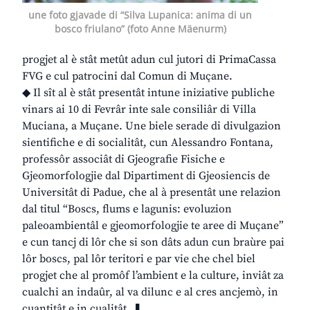
une foto gjavade di “Silva Lupanica: anima di un
bosco friulano” (foto Anne Mäenurm)
progjet al è stât metût adun cul jutori di PrimaCassa
FVG e cul patrocini dal Comun di Muçane.
◆ Il sît al è stât presentât intune iniziative publiche
vinars ai 10 di Fevrâr inte sale consiliâr di Villa
Muciana, a Muçane. Une biele serade di divulgazion
sientifiche e di socialitât, cun Alessandro Fontana,
professôr associât di Gjeografie Fisiche e
Gjeomorfologjie dal Dipartiment di Gjeosiencis de
Universitât di Padue, che al à presentât une relazion
dal titul “Boscs, flums e lagunis: evoluzion
paleoambientâl e gjeomorfologjie te aree di Muçane”
e cun tancj di lôr che si son dâts adun cun braùre pai
lôr boscs, pal lôr teritori e par vie che chel biel
progjet che al promôf l’ambient e la culture, inviât za
cualchi an indaûr, al va dilunc e al cres ancjemò, in
cuantitât e in cualitât. ❚