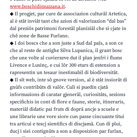
www.boschidimuzzana.it
.
◆ Il progjet, par cure de associazion culturâl Artetica,
al è stât inviât tant che azion di valorizazion “dal bas”
dal preziôs patrimoni forestâl planiziâl che si cjate in
chê zone de Basse Furlane.
◆ I doi boscs che a son juste a Sud dal paîs, a son ce
che al reste de antighe Silva Lupanica, il grant bosc
che une volte al cuvierzeve dut il plan jenfri i flums
Livence e Lusinç, e cui lôr 300 etars di estension a
rapresentin un tesaur inestimabil di biodiversitât.
◆ Il sît web, inte sô gnove version, al è stât insiorât di
gnûfs contribûts di valôr. Culì si puedin cjatâ
informazions di caratar gjenerâl, curiositâts, sezions
specifichis in cont di flore e faune, storie, itineraris,
materiâl didatic pai fruts di doprâ ancje a scuele e
une librarie une vore siore cun passe cincuante titui
tra articui e tescj sientifics di discjamâ. Cun di plui,
ducj i siei contignûts a son a disposizion par furlan,