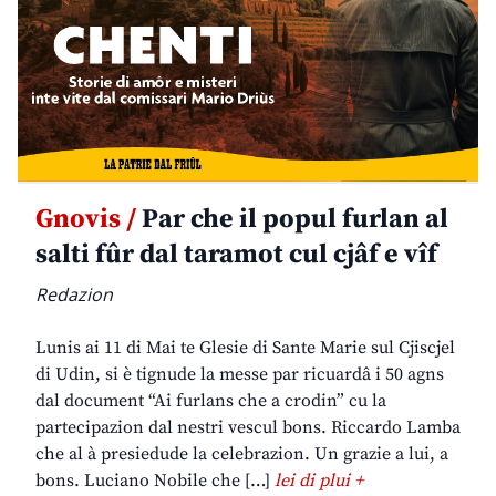
Gnovis /
Par che il popul furlan al
salti fûr dal taramot cul cjâf e vîf
Redazion
Lunis ai 11 di Mai te Glesie di Sante Marie sul Cjiscjel
di Udin, si è tignude la messe par ricuardâ i 50 agns
dal document “Ai furlans che a crodin” cu la
partecipazion dal nestri vescul bons. Riccardo Lamba
che al à presiedude la celebrazion. Un grazie a lui, a
bons. Luciano Nobile che […]
lei di plui +