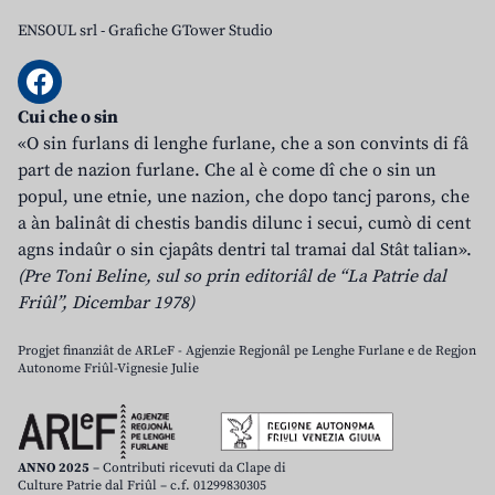
ENSOUL srl
-
Grafiche GTower Studio
Cui che o sin
«O sin furlans di lenghe furlane, che a son convints di fâ
part de nazion furlane. Che al è come dî che o sin un
popul, une etnie, une nazion, che dopo tancj parons, che
a àn balinât di chestis bandis dilunc i secui, cumò di cent
agns indaûr o sin cjapâts dentri tal tramai dal Stât talian».
(Pre Toni Beline, sul so prin editoriâl de “La Patrie dal
Friûl”, Dicembar 1978)
Progjet finanziât de ARLeF - Agjenzie Regjonâl pe Lenghe Furlane e de Regjon
Autonome Friûl-Vignesie Julie
ANNO 2025
– Contributi ricevuti da Clape di
Culture Patrie dal Friûl – c.f. 01299830305