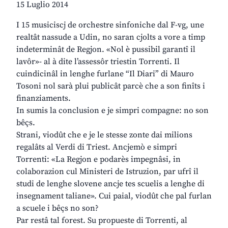
15 Luglio 2014
I 15 musiciscj de orchestre sinfoniche dal F-vg, une
realtât nassude a Udin, no saran cjolts a vore a timp
indeterminât de Regjon. «Nol è pussibil garantî il
lavôr»- al à dite l’assessôr triestin Torrenti. Il
cuindicinâl in lenghe furlane “Il Diari” di Mauro
Tosoni nol sarà plui publicât parcè che a son finîts i
finanziaments.
In sumis la conclusion e je simpri compagne: no son
bêçs.
Strani, viodût che e je le stesse zonte dai milions
regalâts al Verdi di Triest. Ancjemò e simpri
Torrenti: «La Regjon e podarès impegnâsi, in
colaborazion cul Ministeri de Istruzion, par ufrî il
studi de lenghe slovene ancje tes scuelis a lenghe di
insegnament taliane». Cui paial, viodût che pal furlan
a scuele i bêçs no son?
Par restâ tal forest. Su propueste di Torrenti, al