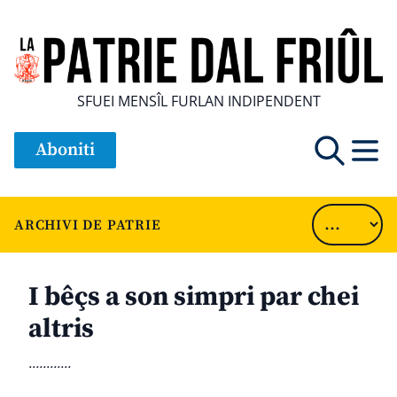
SFUEI MENSÎL FURLAN INDIPENDENT
Aboniti
ARCHIVI DE PATRIE
I bêçs a son simpri par chei
altris
............