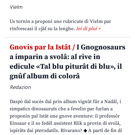
Vielm
Us tornin a proponi une rubricute di Vielm par
rinfrescasi il cjâf su la lenghe.
lei di plui +
Gnovis par la Istât /
I Gnognosaurs
a imparin a svolâ: al rive in
edicule «Tal blu piturât di blu», il
gnûf album di colorâ
Redazion
Daspò dal sucès dal prin album vignût fûr a Nadâl, i
simpatics dinosauruts che a fevelin par furlan a
proponin pal Istât une gnove aventure: il professôr
Einsaur e il so fedêl assistent Blik a provin di svolâ,
ispirâts dai pterodatils. Rivarano? ◆ A partî de fin di