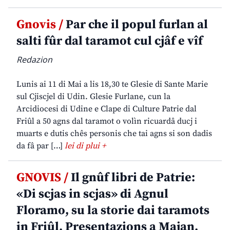
Gnovis /
Par che il popul furlan al
salti fûr dal taramot cul cjâf e vîf
Redazion
Lunis ai 11 di Mai a lis 18,30 te Glesie di Sante Marie
sul Cjiscjel di Udin. Glesie Furlane, cun la
Arcidiocesi di Udine e Clape di Culture Patrie dal
Friûl a 50 agns dal taramot o volìn ricuardâ ducj i
muarts e dutis chês personis che tai agns si son dadis
da fâ par […]
lei di plui +
GNOVIS /
Il gnûf libri de Patrie:
«Di scjas in scjas» di Agnul
Floramo, su la storie dai taramots
in Friûl. Presentazions a Majan,