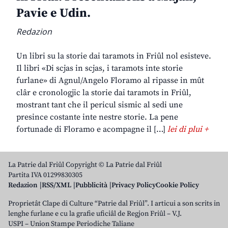
Pavie e Udin.
Redazion
Un libri su la storie dai taramots in Friûl nol esisteve.
Il libri «Di scjas in scjas, i taramots inte storie
furlane» di Agnul/Angelo Floramo al ripasse in mût
clâr e cronologjic la storie dai taramots in Friûl,
mostrant tant che il pericul sismic al sedi une
presince costante inte nestre storie. La pene
fortunade di Floramo e acompagne il […]
lei di plui +
La Patrie dal Friûl Copyright © La Patrie dal Friûl
Partita IVA 01299830305
Redazion
RSS/XML
Pubblicità
Privacy Policy
Cookie Policy
Proprietât Clape di Culture “Patrie dal Friûl”. I articui a son scrits in
lenghe furlane e cu la grafie uficiâl de Regjon Friûl – V.J.
USPI – Union Stampe Periodiche Taliane