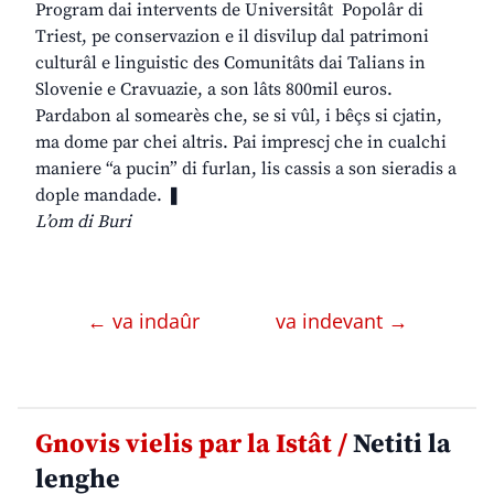
Program dai intervents de Universitât Popolâr di
Triest, pe conservazion e il disvilup dal patrimoni
culturâl e linguistic des Comunitâts dai Talians in
Slovenie e Cravuazie, a son lâts 800mil euros.
Pardabon al somearès che, se si vûl, i bêçs si cjatin,
ma dome par chei altris. Pai imprescj che in cualchi
maniere “a pucin” di furlan, lis cassis a son sieradis a
dople mandade. ❚
L’om di Buri
← va indaûr
va indevant →
Gnovis vielis par la Istât /
Netiti la
lenghe