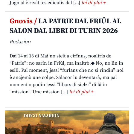
Jugn al è rivât tes ediculis dal […]
lei di plui +
Gnovis /
LA PATRIE DAL FRIÛL AL
SALON DAL LIBRI DI TURIN 2026
Redazion
Dai 14 ai 18 di Mai no steit a cirînus, noaltris de
“Patrie”: no sarin in Friûl, ma inaltrò.◆ No, no lìn in
esili. Pal moment, jessi “furlans che no si rindin” nol
è ancjemò une colpe. Salacor lu deventarà, ma pal
moment o podin jessi “libars di sielzi” di lâ in
“mission”. Une mission […]
lei di plui +