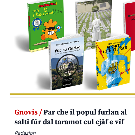
Gnovis /
Par che il popul furlan al
salti fûr dal taramot cul cjâf e vîf
Redazion