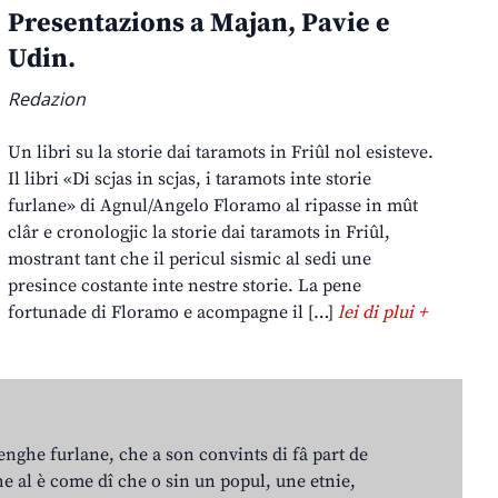
Presentazions a Majan, Pavie e
Udin.
Redazion
Un libri su la storie dai taramots in Friûl nol esisteve.
Il libri «Di scjas in scjas, i taramots inte storie
furlane» di Agnul/Angelo Floramo al ripasse in mût
clâr e cronologjic la storie dai taramots in Friûl,
mostrant tant che il pericul sismic al sedi une
presince costante inte nestre storie. La pene
fortunade di Floramo e acompagne il […]
lei di plui +
lenghe furlane, che a son convints di fâ part de
e al è come dî che o sin un popul, une etnie,