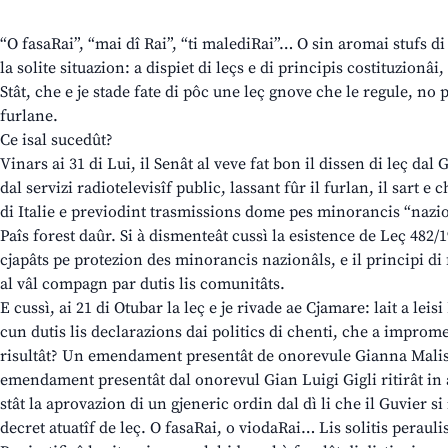
“O fasaRai”, “mai dî Rai”, “ti malediRai”… O sin aromai stufs di 
la solite situazion: a dispiet di leçs e di principis costituzionâi
Stât, che e je stade fate di pôc une leç gnove che le regule, no
furlane.
Ce isal sucedût?
Vinars ai 31 di Lui, il Senât al veve fat bon il dissen di leç dal
dal servizi radiotelevisîf public, lassant fûr il furlan, il sart e
di Italie e previodint trasmissions dome pes minorancis “nazio
Paîs forest daûr. Si à dismenteât cussì la esistence de Leç 482/
cjapâts pe protezion des minorancis nazionâls, e il principi d
al vâl compagn par dutis lis comunitâts.
E cussì, ai 21 di Otubar la leç e je rivade ae Cjamare: lait a leis
cun dutis lis declarazions dai politics di chenti, che a improme
risultât? Un emendament presentât de onorevule Gianna Malisa
emendament presentât dal onorevul Gian Luigi Gigli ritirât in a
stât la aprovazion di un gjeneric ordin dal dì li che il Guvier s
decret atuatîf de leç. O fasaRai, o viodaRai… Lis solitis peraul