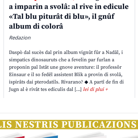
a imparin a svolâ: al rive in edicule
«Tal blu piturât di blu», il gnûf
album di colorâ
Redazion
Daspò dal sucès dal prin album vignût fûr a Nadâl, i
simpatics dinosauruts che a fevelin par furlan a
proponin pal Istât une gnove aventure: il professôr
Einsaur e il so fedêl assistent Blik a provin di svolâ,
ispirâts dai pterodatils. Rivarano? ◆ A partî de fin di
Jugn al è rivât tes ediculis dal […]
lei di plui +