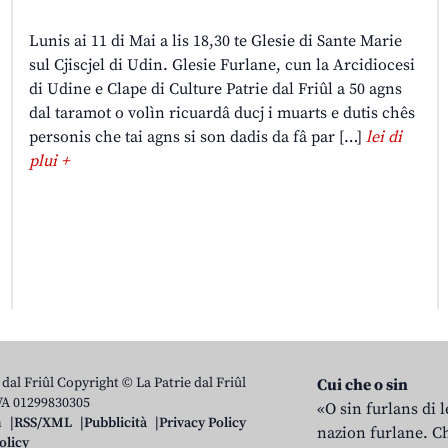
Lunis ai 11 di Mai a lis 18,30 te Glesie di Sante Marie
sul Cjiscjel di Udin. Glesie Furlane, cun la Arcidiocesi
di Udine e Clape di Culture Patrie dal Friûl a 50 agns
dal taramot o volìn ricuardâ ducj i muarts e dutis chês
personis che tai agns si son dadis da fâ par […]
lei di
plui +
 dal Friûl Copyright © La Patrie dal Friûl
Cui che o sin
IVA 01299830305
«O sin furlans di 
n
RSS/XML
Pubblicità
Privacy Policy
nazion furlane. Ch
olicy