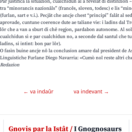
Par justificâ la situazion, cualchidun al à fevelât di distinzion
tra “minorancis nazionâls” (francês, sloven, todesc) e lis “mino
(furlan, sart e v.i.). Pecjât che ancje chest “principi” falât al s
aprovade, cuntune coerence dute ae taliane vie: i ladins dal Tre
lôr che a van a sburt di chê regjon, pardabon autonome. Al solit,
cualchidun sì e par cualchidun no, a seconde dal santul che t
ladins, si intint: bon par lôr).
O fasìn buine ancje nô la conclusion amare dal president de 
Linguistiche Furlane Diego Navarria: «Cumò nol reste altri che
Redazion
← va indaûr
va indevant →
Gnovis par la Istât /
I Gnognosaurs