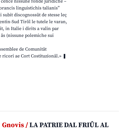
 – cence nissune fonde juridiche –
rancis linguistichis talianis”
edi subit discognossût de stesse leç
ntin-Sud Tirôl le tutele le varan,
 in Italie i dirits a valin par
u âs (nissune polemiche sui
Assemblee de Comunitât
 ricori ae Cort Costituzionâl.» ❚
Gnovis /
LA PATRIE DAL FRIÛL AL