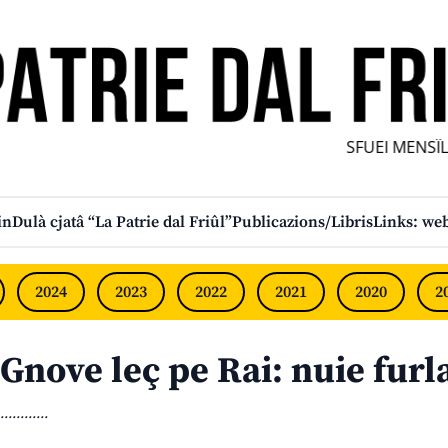
SFUEI MENSÎL F
in
Dulà cjatâ “La Patrie dal Friûl”
Publicazions/Libris
Links: web
2024
2023
2022
2021
2020
2
Gnove leç pe Rai: nuie furla
............