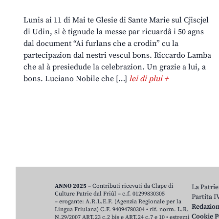
Lunis ai 11 di Mai te Glesie di Sante Marie sul Cjiscjel
di Udin, si è tignude la messe par ricuardâ i 50 agns
dal document “Ai furlans che a crodin” cu la
partecipazion dal nestri vescul bons. Riccardo Lamba
che al à presiedude la celebrazion. Un grazie a lui, a
bons. Luciano Nobile che […]
lei di plui +
ANNO 2025
– Contributi ricevuti da Clape di
La Patrie
Culture Patrie dal Friûl – c.f. 01299830305
Partita 
– erogante: A.R.L.E.F. (Agenzia Regionale per la
Redazio
Lingua Friulana) C.F. 94094780304 • rif. norm. L.R.
Cookie P
N.29/2007 ART.23 c.2 bis e ART.24 c.7 e 10 • estremi