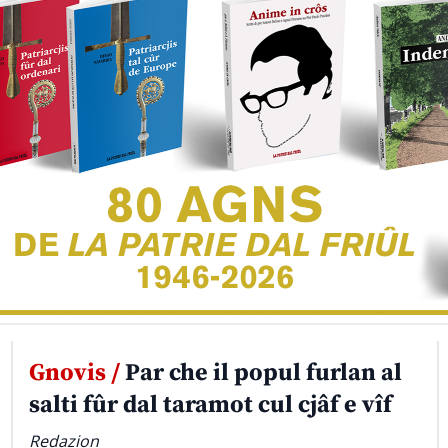
Gnovis /
Par che il popul furlan al
salti fûr dal taramot cul cjâf e vîf
Redazion