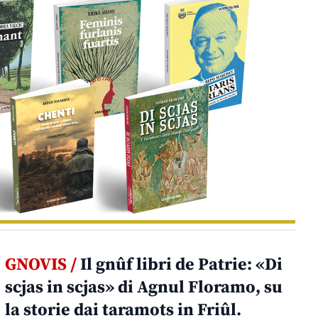
GNOVIS /
Il gnûf libri de Patrie: «Di
scjas in scjas» di Agnul Floramo, su
la storie dai taramots in Friûl.