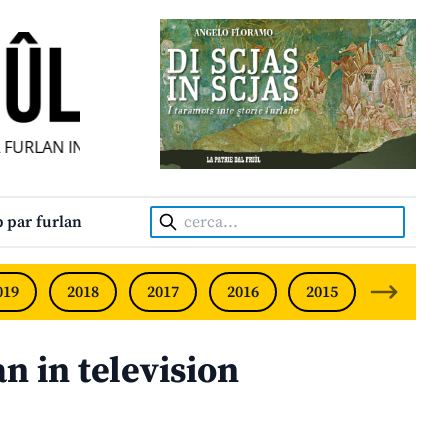
URLAN INDIPENDENT • INDEPENDENT FRIULIAN MONTHLY •
Cerca:
 par furlan
019
2018
2017
2016
2015
2014
n in television