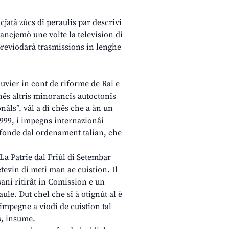
cjatâ zûcs di peraulis par descrivi
, ancjemò une volte la television di
 previodarà trasmissions in lenghe
 Guvier in cont de riforme de Rai e
 chês altris minorancis autoctonis
nâls”, vâl a dî chês che a àn un
1999, i impegns internazionâi
i fonde dal ordenament talian, che
i La Patrie dal Friûl di Setembar
tevin di meti man ae cuistion. Il
ni ritirât in Comission e un
ule. Dut chel che si à otignût al è
i impegne a viodi de cuistion tal
is, insume.