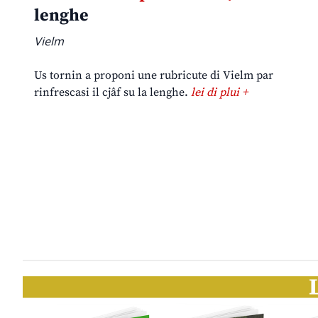
lenghe
Vielm
Us tornin a proponi une rubricute di Vielm par
rinfrescasi il cjâf su la lenghe.
lei di plui +