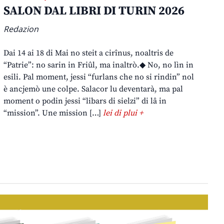
SALON DAL LIBRI DI TURIN 2026
Redazion
Dai 14 ai 18 di Mai no steit a cirînus, noaltris de
“Patrie”: no sarin in Friûl, ma inaltrò.◆ No, no lìn in
esili. Pal moment, jessi “furlans che no si rindin” nol
è ancjemò une colpe. Salacor lu deventarà, ma pal
moment o podin jessi “libars di sielzi” di lâ in
“mission”. Une mission […]
lei di plui +