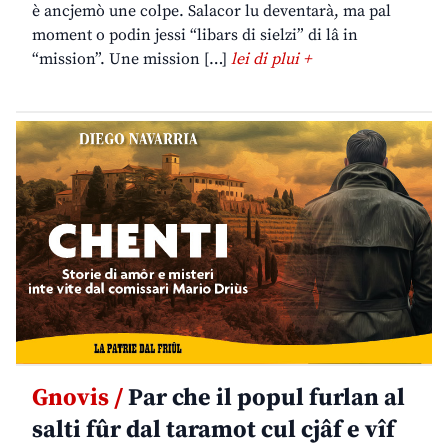
è ancjemò une colpe. Salacor lu deventarà, ma pal
moment o podin jessi “libars di sielzi” di lâ in
“mission”. Une mission […]
lei di plui +
Gnovis /
Par che il popul furlan al
salti fûr dal taramot cul cjâf e vîf