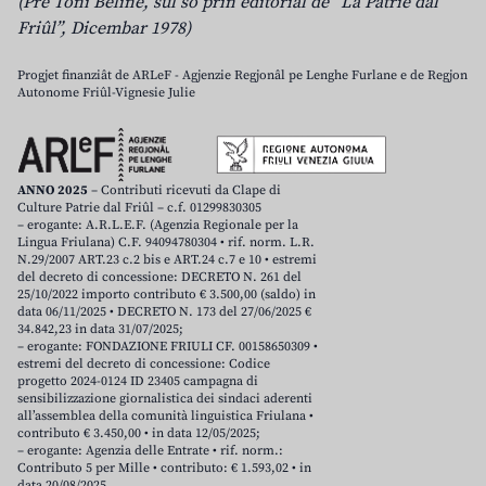
(Pre Toni Beline, sul so prin editoriâl de “La Patrie dal
Friûl”, Dicembar 1978)
Progjet finanziât de ARLeF - Agjenzie Regjonâl pe Lenghe Furlane e de Regjon
Autonome Friûl-Vignesie Julie
ANNO 2025
– Contributi ricevuti da Clape di
Culture Patrie dal Friûl – c.f. 01299830305
– erogante: A.R.L.E.F. (Agenzia Regionale per la
Lingua Friulana) C.F. 94094780304 • rif. norm. L.R.
N.29/2007 ART.23 c.2 bis e ART.24 c.7 e 10 • estremi
del decreto di concessione: DECRETO N. 261 del
25/10/2022 importo contributo € 3.500,00 (saldo) in
data 06/11/2025 • DECRETO N. 173 del 27/06/2025 €
34.842,23 in data 31/07/2025;
– erogante: FONDAZIONE FRIULI CF. 00158650309 •
estremi del decreto di concessione: Codice
progetto 2024-0124 ID 23405 campagna di
sensibilizzazione giornalistica dei sindaci aderenti
all’assemblea della comunità linguistica Friulana •
contributo € 3.450,00 • in data 12/05/2025;
– erogante: Agenzia delle Entrate • rif. norm.:
Contributo 5 per Mille • contributo: € 1.593,02 • in
data 20/08/2025.