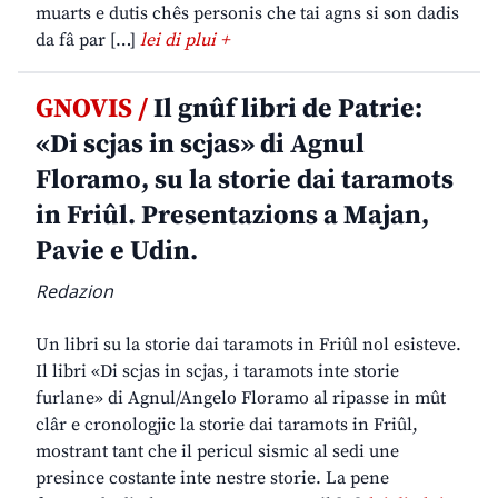
muarts e dutis chês personis che tai agns si son dadis
da fâ par […]
lei di plui +
GNOVIS /
Il gnûf libri de Patrie:
«Di scjas in scjas» di Agnul
Floramo, su la storie dai taramots
in Friûl. Presentazions a Majan,
Pavie e Udin.
Redazion
Un libri su la storie dai taramots in Friûl nol esisteve.
Il libri «Di scjas in scjas, i taramots inte storie
furlane» di Agnul/Angelo Floramo al ripasse in mût
clâr e cronologjic la storie dai taramots in Friûl,
mostrant tant che il pericul sismic al sedi une
presince costante inte nestre storie. La pene