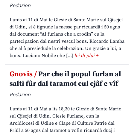
Redazion
Lunis ai 11 di Mai te Glesie di Sante Marie sul Cjiscjel
di Udin, si è tignude la messe par ricuardâ i 50 agns
dal document “Ai furlans che a crodin” cu la
partecipazion dal nestri vescul bons. Riccardo Lamba
che al à presiedude la celebrazion. Un grazie a lui, a
bons. Luciano Nobile che […]
lei di plui +
Gnovis /
Par che il popul furlan al
salti fûr dal taramot cul cjâf e vîf
Redazion
Lunis ai 11 di Mai a lis 18,30 te Glesie di Sante Marie
sul Cjiscjel di Udin. Glesie Furlane, cun la
Arcidiocesi di Udine e Clape di Culture Patrie dal
Friûl a 50 agns dal taramot o volìn ricuardâ ducj i