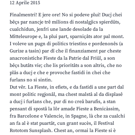
12 Aprile 2015
Finalmentri! E jere ore! No si podeve plui! Ducj chei
bêçs par nancje trê milions di nostalgjics spierdûts,
cualchidun, jenfri une lande desolade da la
Mitteleurope e, la plui part, sparniçâts ator pal mont.
I voleve un pugn di politics triestins e pordenonês (a
Gurize a tasin) par dî che il finanziament par cheste
anacronistiche Fieste da la Patrie dal Friûl, a son
bêçs butâts vie; che lis prioritâts a son altris, che no
plâs a ducj e che e provoche fastidi in chei che
furlans no si sintin.
Dut vêr. La Fieste, in efiets, e da fastidi a une part dal
mont politic regjonâl, ma chest malstâ al da displasê
a ducj i furlans che, pur di no creâ barufis, a stan
pensant di spostâ la lôr amade Fieste a Benicàssim,
fra Barcelone e Valencie, in Spagne, là che za cualchi
an fa al è stat puartât, cun grant sucès, il Festival
Rototom Sunsplash. Chest an, ormai la Fieste si è