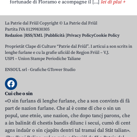
fortunade di Floramo e acompagne il […]
lei di plui +
La Patrie dal Friûl Copyright © La Patrie dal Friûl
Partita IVA 01299830305
Redazion
RSS/XML
Pubblicità
Privacy Policy
Cookie Policy
Proprietât Clape di Culture “Patrie dal Friûl”. I articui a son scrits in
lenghe furlane e cu la grafie uficiâl de Regjon Friûl – V.J.
USPI – Union Stampe Periodiche Taliane
ENSOUL srl
-
Grafiche GTower Studio
Cui che o sin
«O sin furlans di lenghe furlane, che a son convints di fâ
part de nazion furlane. Che al è come dî che o sin un
popul, une etnie, une nazion, che dopo tancj parons, che
a àn balinât di chestis bandis dilunc i secui, cumò di cent
agns indaûr o sin cjapâts dentri tal tramai dal Stât talian».