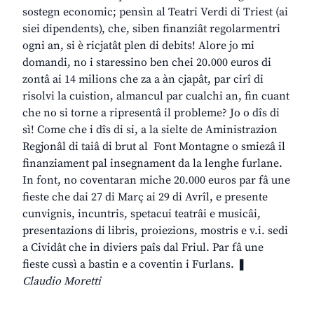
sostegn economic; pensìn al Teatri Verdi di Triest (ai
siei dipendents), che, siben finanziât regolarmentri
ogni an, si è ricjatât plen di debits! Alore jo mi
domandi, no i staressino ben chei 20.000 euros di
zontâ ai 14 milions che za a àn cjapât, par cirî di
risolvi la cuistion, almancul par cualchi an, fin cuant
che no si torne a ripresentâ il probleme? Jo o dîs di
sì! Come che i dîs di si, a la sielte de Aministrazion
Regjonâl di taiâ di brut al Font Montagne o smiezâ il
finanziament pal insegnament da la lenghe furlane.
In font, no coventaran miche 20.000 euros par fâ une
fieste che dai 27 di Març ai 29 di Avrîl, e presente
cunvignis, incuntris, spetacui teatrâi e musicâi,
presentazions di libris, proiezions, mostris e v.i. sedi
a Cividât che in diviers paîs dal Friul. Par fâ une
fieste cussì a bastin e a coventin i Furlans. ❚
Claudio Moretti