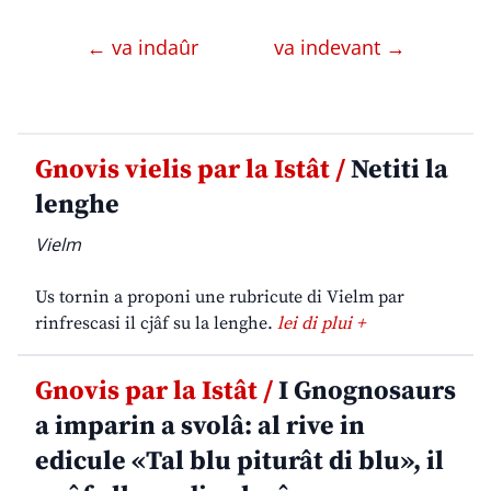
← va indaûr
va indevant →
Gnovis vielis par la Istât /
Netiti la
lenghe
Vielm
Us tornin a proponi une rubricute di Vielm par
rinfrescasi il cjâf su la lenghe.
lei di plui +
Gnovis par la Istât /
I Gnognosaurs
a imparin a svolâ: al rive in
edicule «Tal blu piturât di blu», il