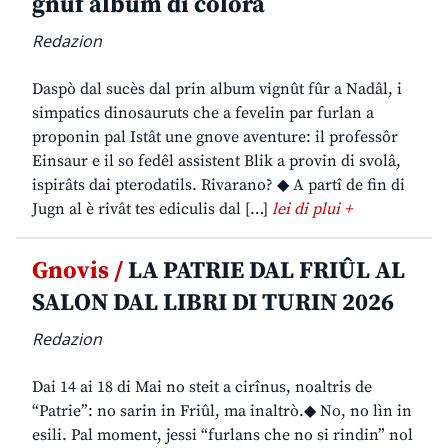
gnûf album di colorâ
Redazion
Daspò dal sucès dal prin album vignût fûr a Nadâl, i
simpatics dinosauruts che a fevelin par furlan a
proponin pal Istât une gnove aventure: il professôr
Einsaur e il so fedêl assistent Blik a provin di svolâ,
ispirâts dai pterodatils. Rivarano? ◆ A partî de fin di
Jugn al è rivât tes ediculis dal […]
lei di plui +
Gnovis /
LA PATRIE DAL FRIÛL AL
SALON DAL LIBRI DI TURIN 2026
Redazion
Dai 14 ai 18 di Mai no steit a cirînus, noaltris de
“Patrie”: no sarin in Friûl, ma inaltrò.◆ No, no lìn in
esili. Pal moment, jessi “furlans che no si rindin” nol