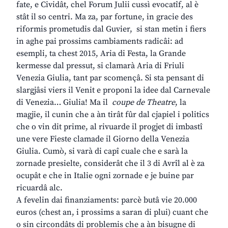
fate, e Cividât, chel Forum Julii cussì evocatîf, al è
stât il so centri. Ma za, par fortune, in gracie des
riformis prometudis dal Guvier, si stan metin i fiers
in aghe pai prossims cambiaments radicâi: ad
esempli, ta chest 2015, Aria di Festa, la Grande
kermesse dal pressut, si clamarà Aria di Friuli
Venezia Giulia, tant par scomençâ. Si sta pensant di
slargjâsi viers il Venit e proponi la idee dal Carnevale
di Venezia… Giulia! Ma il
coupe de Theatre
, la
magjie, il cunin che a àn tirât fûr dal cjapiel i politics
che o vin dit prime, al rivuarde il progjet di imbastî
une vere Fieste clamade il Giorno della Venezia
Giulia. Cumò, si varà di capî cuale che e sarà la
zornade presielte, considerât che il 3 di Avrîl al è za
ocupât e che in Italie ogni zornade e je buine par
ricuardâ alc.
A fevelin dai finanziaments: parcè butâ vie 20.000
euros (chest an, i prossims a saran di plui) cuant che
o sin circondâts di problemis che a àn bisugne di