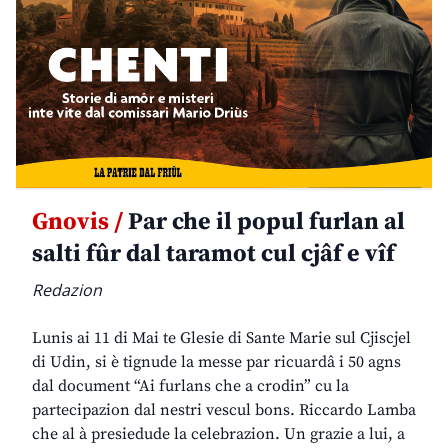
Gnovis /
Par che il popul furlan al
salti fûr dal taramot cul cjâf e vîf
Redazion
Lunis ai 11 di Mai te Glesie di Sante Marie sul Cjiscjel
di Udin, si è tignude la messe par ricuardâ i 50 agns
dal document “Ai furlans che a crodin” cu la
partecipazion dal nestri vescul bons. Riccardo Lamba
che al à presiedude la celebrazion. Un grazie a lui, a