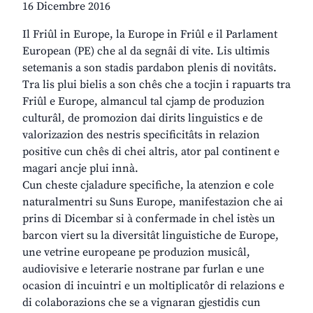
16 Dicembre 2016
Il Friûl in Europe, la Europe in Friûl e il Parlament
European (PE) che al da segnâi di vite. Lis ultimis
setemanis a son stadis pardabon plenis di novitâts.
Tra lis plui bielis a son chês che a tocjin i rapuarts tra
Friûl e Europe, almancul tal cjamp de produzion
culturâl, de promozion dai dirits linguistics e de
valorizazion des nestris specificitâts in relazion
positive cun chês di chei altris, ator pal continent e
magari ancje plui innà.
Cun cheste cjaladure specifiche, la atenzion e cole
naturalmentri su Suns Europe, manifestazion che ai
prins di Dicembar si à confermade in chel istès un
barcon viert su la diversitât linguistiche de Europe,
une vetrine europeane pe produzion musicâl,
audiovisive e leterarie nostrane par furlan e une
ocasion di incuintri e un moltiplicatôr di relazions e
di colaborazions che se a vignaran gjestidis cun