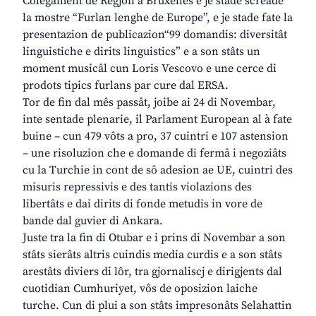
Colegament de Regjon a Bruxelles e je stade screade
la mostre “Furlan lenghe de Europe”, e je stade fate la
presentazion de publicazion“99 domandis: diversitât
linguistiche e dirits linguistics” e a son stâts un
moment musicâl cun Loris Vescovo e une cerce di
prodots tipics furlans par cure dal ERSA.
Tor de fin dal mês passât, joibe ai 24 di Novembar,
inte sentade plenarie, il Parlament European al à fate
buine – cun 479 vôts a pro, 37 cuintri e 107 astension
– une risoluzion che e domande di fermâ i negoziâts
cu la Turchie in cont de sô adesion ae UE, cuintri des
misuris repressivis e des tantis violazions des
libertâts e dai dirits di fonde metudis in vore de
bande dal guvier di Ankara.
Juste tra la fin di Otubar e i prins di Novembar a son
stâts sierâts altris cuindis media curdis e a son stâts
arestâts diviers di lôr, tra gjornaliscj e dirigjents dal
cuotidian Cumhuriyet, vôs de oposizion laiche
turche. Cun di plui a son stâts impresonâts Selahattin