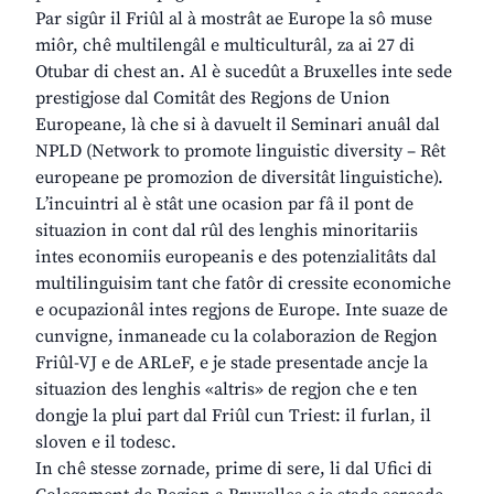
Par sigûr il Friûl al à mostrât ae Europe la sô muse
miôr, chê multilengâl e multiculturâl, za ai 27 di
Otubar di chest an. Al è sucedût a Bruxelles inte sede
prestigjose dal Comitât des Regjons de Union
Europeane, là che si à davuelt il Seminari anuâl dal
NPLD (Network to promote linguistic diversity – Rêt
europeane pe promozion de diversitât linguistiche).
L’incuintri al è stât une ocasion par fâ il pont de
situazion in cont dal rûl des lenghis minoritariis
intes economiis europeanis e des potenzialitâts dal
multilinguisim tant che fatôr di cressite economiche
e ocupazionâl intes regjons de Europe. Inte suaze de
cunvigne, inmaneade cu la colaborazion de Regjon
Friûl-VJ e de ARLeF, e je stade presentade ancje la
situazion des lenghis «altris» de regjon che e ten
dongje la plui part dal Friûl cun Triest: il furlan, il
sloven e il todesc.
In chê stesse zornade, prime di sere, li dal Ufici di