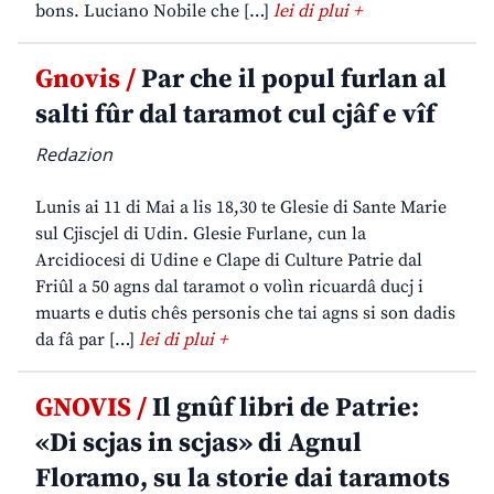
bons. Luciano Nobile che […]
lei di plui +
Gnovis /
Par che il popul furlan al
salti fûr dal taramot cul cjâf e vîf
Redazion
Lunis ai 11 di Mai a lis 18,30 te Glesie di Sante Marie
sul Cjiscjel di Udin. Glesie Furlane, cun la
Arcidiocesi di Udine e Clape di Culture Patrie dal
Friûl a 50 agns dal taramot o volìn ricuardâ ducj i
muarts e dutis chês personis che tai agns si son dadis
da fâ par […]
lei di plui +
GNOVIS /
Il gnûf libri de Patrie:
«Di scjas in scjas» di Agnul
Floramo, su la storie dai taramots