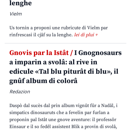
lenghe
Vielm
Us tornin a proponi une rubricute di Vielm par
rinfrescasi il cjâf su la lenghe.
lei di plui +
Gnovis par la Istât /
I Gnognosaurs
a imparin a svolâ: al rive in
edicule «Tal blu piturât di blu», il
gnûf album di colorâ
Redazion
Daspò dal sucès dal prin album vignût fûr a Nadâl, i
simpatics dinosauruts che a fevelin par furlan a
proponin pal Istât une gnove aventure: il professôr
Einsaur e il so fedêl assistent Blik a provin di svolâ,