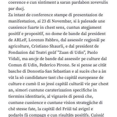
coerence e cun sintiment a saran pardabon zovevulis
par ducj.
Za intant de conference stampe di presentazion de
manifestazion, ai 23 di Novembar, si à palesade une
cussience fuarte in chest sens, cuntun ategjament
positîf e propositîf, no dome de bande dal president
de ARLeF, Lorenzo Fabbro, dal assessôr regjonâl pe
agricolture, Cristiano Shaurli, e dal president de
Fondazion dal Teatri gnûf ”Zuan di Udin”, Paolo
Vidali, ma ancje de bande dal assessôr pe culture dal
Comun di Udin, Federico Pirone. Se si pense ae citât
basche di Donostia-San Sebastian e al sucès che a àn
vût la sô candidature tant che capitâl europeane de
culture e cumò il so jessi capitâl culturâl vie par chest
an, simori cuntune caraterizazion specifiche in
tiermins identitaris, al vignarès di pensâ che,
cuntune cussience e cuntune vision strategjiche di
chê stesse fate, la capitâl del Friûl tal avignî e
podarès fâ compagn e cun risultâts positîfs. Cuissà!