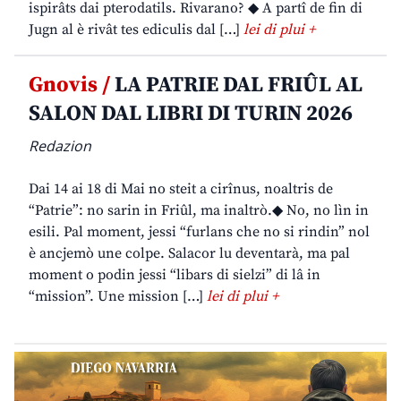
ispirâts dai pterodatils. Rivarano? ◆ A partî de fin di
Jugn al è rivât tes ediculis dal […]
lei di plui +
Gnovis /
LA PATRIE DAL FRIÛL AL
SALON DAL LIBRI DI TURIN 2026
Redazion
Dai 14 ai 18 di Mai no steit a cirînus, noaltris de
“Patrie”: no sarin in Friûl, ma inaltrò.◆ No, no lìn in
esili. Pal moment, jessi “furlans che no si rindin” nol
è ancjemò une colpe. Salacor lu deventarà, ma pal
moment o podin jessi “libars di sielzi” di lâ in
“mission”. Une mission […]
lei di plui +