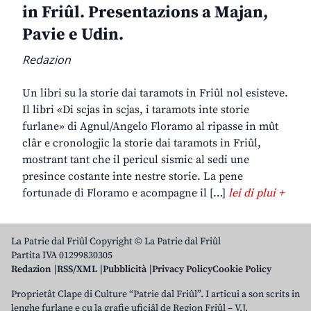
in Friûl. Presentazions a Majan,
Pavie e Udin.
Redazion
Un libri su la storie dai taramots in Friûl nol esisteve.
Il libri «Di scjas in scjas, i taramots inte storie
furlane» di Agnul/Angelo Floramo al ripasse in mût
clâr e cronologjic la storie dai taramots in Friûl,
mostrant tant che il pericul sismic al sedi une
presince costante inte nestre storie. La pene
fortunade di Floramo e acompagne il […]
lei di plui +
La Patrie dal Friûl Copyright © La Patrie dal Friûl
Partita IVA 01299830305
Redazion
RSS/XML
Pubblicità
Privacy Policy
Cookie Policy
Proprietât Clape di Culture “Patrie dal Friûl”. I articui a son scrits in
lenghe furlane e cu la grafie uficiâl de Regjon Friûl – V.J.