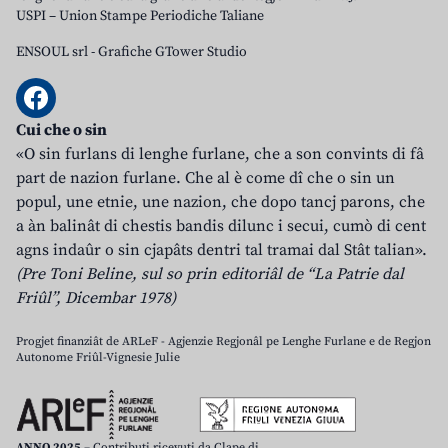
USPI – Union Stampe Periodiche Taliane
ENSOUL srl
-
Grafiche GTower Studio
Cui che o sin
«O sin furlans di lenghe furlane, che a son convints di fâ
part de nazion furlane. Che al è come dî che o sin un
popul, une etnie, une nazion, che dopo tancj parons, che
a àn balinât di chestis bandis dilunc i secui, cumò di cent
agns indaûr o sin cjapâts dentri tal tramai dal Stât talian».
(Pre Toni Beline, sul so prin editoriâl de “La Patrie dal
Friûl”, Dicembar 1978)
Progjet finanziât de ARLeF - Agjenzie Regjonâl pe Lenghe Furlane e de Regjon
Autonome Friûl-Vignesie Julie
ANNO 2025
– Contributi ricevuti da Clape di