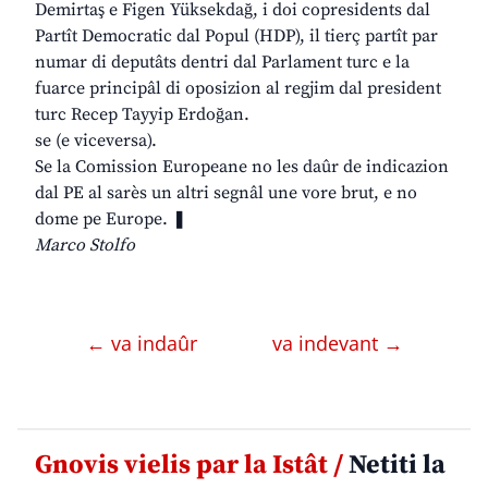
Demirtaş e Figen Yüksekdağ, i doi copresidents dal
Partît Democratic dal Popul (HDP), il tierç partît par
numar di deputâts dentri dal Parlament turc e la
fuarce principâl di oposizion al regjim dal president
turc Recep Tayyip Erdoğan.
se (e viceversa).
Se la Comission Europeane no les daûr de indicazion
dal PE al sarès un altri segnâl une vore brut, e no
dome pe Europe. ❚
Marco Stolfo
← va indaûr
va indevant →
Gnovis vielis par la Istât /
Netiti la