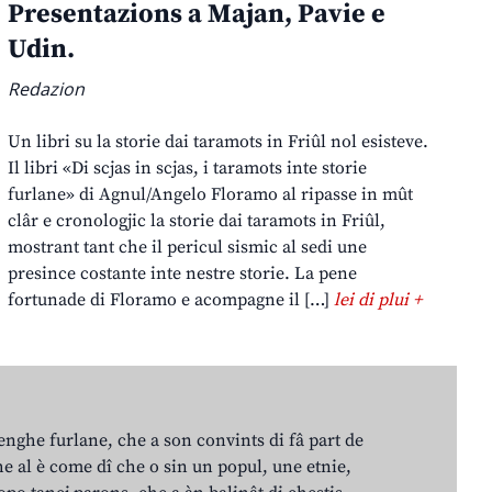
Presentazions a Majan, Pavie e
Udin.
Redazion
Un libri su la storie dai taramots in Friûl nol esisteve.
Il libri «Di scjas in scjas, i taramots inte storie
furlane» di Agnul/Angelo Floramo al ripasse in mût
clâr e cronologjic la storie dai taramots in Friûl,
mostrant tant che il pericul sismic al sedi une
presince costante inte nestre storie. La pene
fortunade di Floramo e acompagne il […]
lei di plui +
lenghe furlane, che a son convints di fâ part de
e al è come dî che o sin un popul, une etnie,