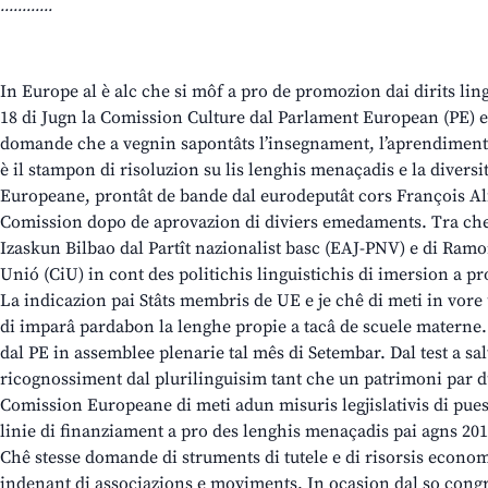
............
In Europe al è alc che si môf a pro de promozion dai dirits lingu
18 di Jugn la Comission Culture dal Parlament European (PE) 
domande che a vegnin sapontâts l’insegnament, l’aprendiment e
è il stampon di risoluzion su lis lenghis menaçadis e la diversi
Europeane, prontât de bande dal eurodeputât cors François Alfon
Comission dopo de aprovazion di diviers emedaments. Tra chesc
Izaskun Bilbao dal Partît nazionalist basc (EAJ-PNV) e di Ra
Unió (CiU) in cont des politichis linguistichis di imersion a p
La indicazion pai Stâts membris de UE e je chê di meti in vore 
di imparâ pardabon la lenghe propie a tacâ de scuele materne. 
dal PE in assemblee plenarie tal mês di Setembar. Dal test a saltin
ricognossiment dal plurilinguisim tant che un patrimoni par 
Comission Europeane di meti adun misuris legjislativis di puest
linie di finanziament a pro des lenghis menaçadis pai agns 201
Chê stesse domande di struments di tutele e di risorsis econom
indenant di associazions e moviments. In ocasion dal so congrès