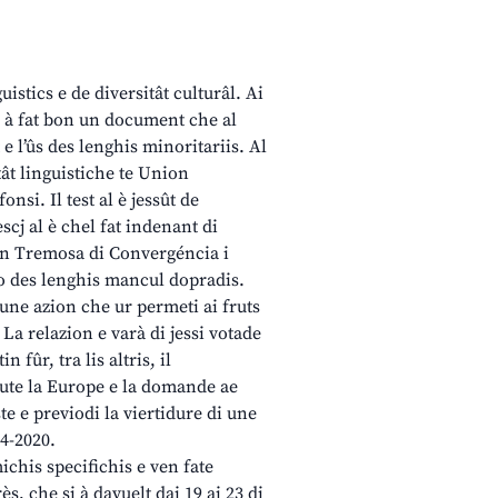
istics e de diversitât culturâl. Ai
e à fat bon un document che al
 l’ûs des lenghis minoritariis. Al
tât linguistiche te Union
si. Il test al è jessût de
j al è chel fat indenant di
mon Tremosa di Convergéncia i
ro des lenghis mancul dopradis.
une azion che ur permeti ai fruts
La relazion e varà di jessi votade
 fûr, tra lis altris, il
dute la Europe e la domande ae
e e previodi la viertidure di une
4-2020.
ichis specifichis e ven fate
, che si à davuelt dai 19 ai 23 di