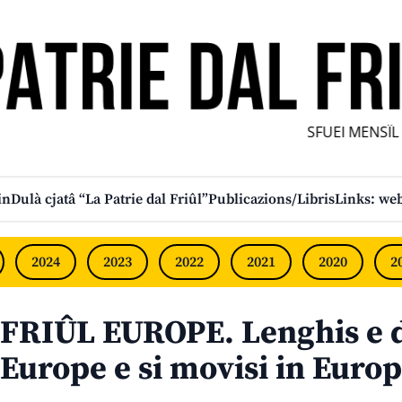
SFUEI MENSÎL F
in
Dulà cjatâ “La Patrie dal Friûl”
Publicazions/Libris
Links: web
2024
2023
2022
2021
2020
2
FRIÛL EUROPE. Lenghis e di
Europe e si movisi in Euro