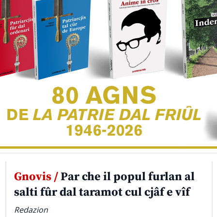
Gnovis /
Par che il popul furlan al
salti fûr dal taramot cul cjâf e vîf
Redazion