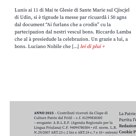
Lunis ai 11 di Mai te Glesie di Sante Marie sul Cjiscjel
di Udin, si è tignude la messe par ricuardâ i 50 agns
dal document “Ai furlans che a crodin” cu la
partecipazion dal nestri vescul bons. Riccardo Lamba
che al à presiedude la celebrazion. Un grazie a lui, a
bons. Luciano Nobile che […]
lei di plui +
ANNO 2025
– Contributi ricevuti da Clape di
La Patrie
Culture Patrie dal Friûl – c.f. 01299830305
Partita 
– erogante: A.R.L.E.F. (Agenzia Regionale per la
Redazio
Lingua Friulana) C.F. 94094780304 • rif. norm. L.R.
Cookie P
N.29/2007 ART.23 c.2 bis e ART.24 c.7 e 10 • estremi