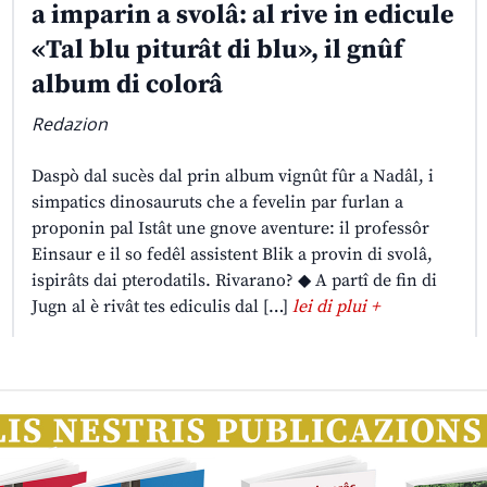
a imparin a svolâ: al rive in edicule
«Tal blu piturât di blu», il gnûf
album di colorâ
Redazion
Daspò dal sucès dal prin album vignût fûr a Nadâl, i
simpatics dinosauruts che a fevelin par furlan a
proponin pal Istât une gnove aventure: il professôr
Einsaur e il so fedêl assistent Blik a provin di svolâ,
ispirâts dai pterodatils. Rivarano? ◆ A partî de fin di
Jugn al è rivât tes ediculis dal […]
lei di plui +