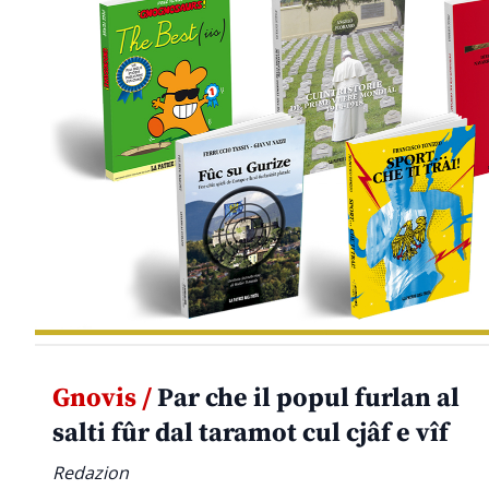
Gnovis /
Par che il popul furlan al
salti fûr dal taramot cul cjâf e vîf
Redazion