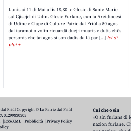
Lunis ai 11 di Mai a lis 18,30 te Glesie di Sante Marie
sul Cjiscjel di Udin. Glesie Furlane, cun la Arcidiocesi
di Udine e Clape di Culture Patrie dal Friûl a 50 agns
dal taramot o volìn ricuardâ ducj i muarts e dutis chês
personis che tai agns si son dadis da fâ par […]
lei di
plui +
 dal Friûl Copyright © La Patrie dal Friûl
Cui che o sin
IVA 01299830305
«O sin furlans di 
n
RSS/XML
Pubblicità
Privacy Policy
nazion furlane. Ch
olicy