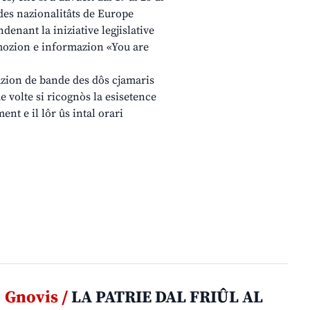
 des nazionalitâts de Europe
denant la iniziative legjislative
mozion e informazion «You are
vazion de bande des dôs cjamaris
e volte si ricognòs la esisetence
ent e il lôr ûs intal orari
Gnovis /
LA PATRIE DAL FRIÛL AL