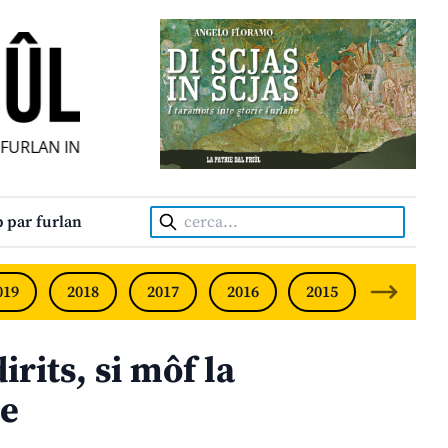
URLAN INDIPENDENT • INDEPENDENT FRIULIAN MONTHLY • 
Cerca:
 par furlan
019
2018
2017
2016
2015
2014
rits, si môf la
pe