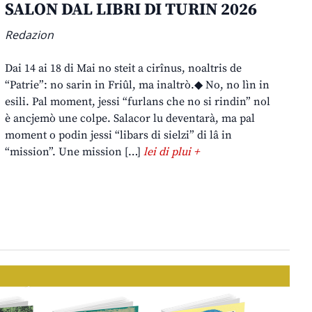
SALON DAL LIBRI DI TURIN 2026
Redazion
Dai 14 ai 18 di Mai no steit a cirînus, noaltris de
“Patrie”: no sarin in Friûl, ma inaltrò.◆ No, no lìn in
esili. Pal moment, jessi “furlans che no si rindin” nol
è ancjemò une colpe. Salacor lu deventarà, ma pal
moment o podin jessi “libars di sielzi” di lâ in
“mission”. Une mission […]
lei di plui +