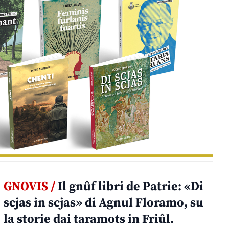
GNOVIS /
Il gnûf libri de Patrie: «Di
scjas in scjas» di Agnul Floramo, su
la storie dai taramots in Friûl.