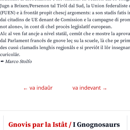
Jugn a Brixen/Persenon tal Tirôl dal Sud, la Union federaliste
(FUEN) e à frontât propit chescj argoments: a son stadis fatis in
dai citadins de UE denant de Comission e la campagne di pro
not alone», in cont di chel procès legjislatîf european.
Alc al ven fat ancje a nivel statâl, cemût che e mostre la apro
dal Parlament francês de gnove leç su la scuele, là che pe prim
des cussì clamadis lenghis regjonâls e si previôt il lôr insegnam
curicolâr.
✒ Marco Stolfo
← va indaûr
va indevant →
Gnovis par la Istât /
I Gnognosaurs