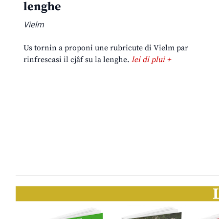
lenghe
Vielm
Us tornin a proponi une rubricute di Vielm par
rinfrescasi il cjâf su la lenghe.
lei di plui +