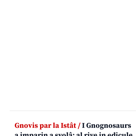
Gnovis par la Istât /
I Gnognosaurs
a imparin a svolâ: al rive in edicule