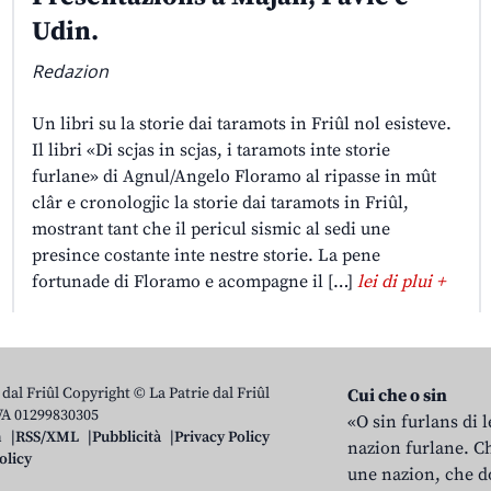
Udin.
Redazion
Un libri su la storie dai taramots in Friûl nol esisteve.
Il libri «Di scjas in scjas, i taramots inte storie
furlane» di Agnul/Angelo Floramo al ripasse in mût
clâr e cronologjic la storie dai taramots in Friûl,
mostrant tant che il pericul sismic al sedi une
presince costante inte nestre storie. La pene
fortunade di Floramo e acompagne il […]
lei di plui +
 dal Friûl Copyright © La Patrie dal Friûl
Cui che o sin
IVA 01299830305
«O sin furlans di 
n
RSS/XML
Pubblicità
Privacy Policy
nazion furlane. Ch
olicy
une nazion, che do