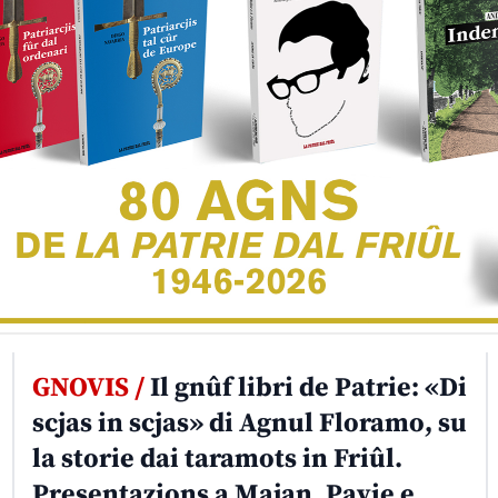
GNOVIS /
Il gnûf libri de Patrie: «Di
scjas in scjas» di Agnul Floramo, su
la storie dai taramots in Friûl.
Presentazions a Majan, Pavie e