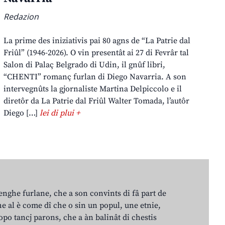
Redazion
La prime des iniziativis pai 80 agns de “La Patrie dal
Friûl” (1946-2026). O vin presentât ai 27 di Fevrâr tal
Salon di Palaç Belgrado di Udin, il gnûf libri,
“CHENTI” romanç furlan di Diego Navarria. A son
intervegnûts la gjornaliste Martina Delpiccolo e il
diretôr da La Patrie dal Friûl Walter Tomada, l’autôr
Diego […]
lei di plui +
lenghe furlane, che a son convints di fâ part de
e al è come dî che o sin un popul, une etnie,
po tancj parons, che a àn balinât di chestis