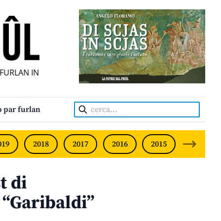
RLAN INDIPENDENT • INDEPENDENT FRIULIAN MONTHLY • 
Cerca:
 par furlan
019
2018
2017
2016
2015
2014
t di
 “Garibaldi”