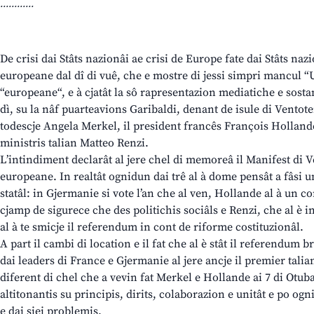
............
De crisi dai Stâts nazionâi ae crisi de Europe fate dai Stâts na
europeane dal dî di vuê, che e mostre di jessi simpri mancul 
“europeane“, e à cjatât la sô rapresentazion mediatiche e sostanz
dì, su la nâf puarteavions Garibaldi, denant de isule di Ventote
todescje Angela Merkel, il president francês François Hollande
ministris talian Matteo Renzi.
L’intindiment declarât al jere chel di memoreâ il Manifest di V
europeane. In realtât ognidun dai trê al à dome pensât a fâsi 
statâl: in Gjermanie si vote l’an che al ven, Hollande al à un 
cjamp de sigurece che des politichis sociâls e Renzi, che al è
al à te smicje il referendum in cont de riforme costituzionâl.
A part il cambi di location e il fat che al è stât il referendum b
dai leaders di France e Gjermanie al jere ancje il premier talian
diferent di chel che a vevin fat Merkel e Hollande ai 7 di Otub
altitonantis su principis, dirits, colaborazion e unitât e po ogni
e dai siei problemis.