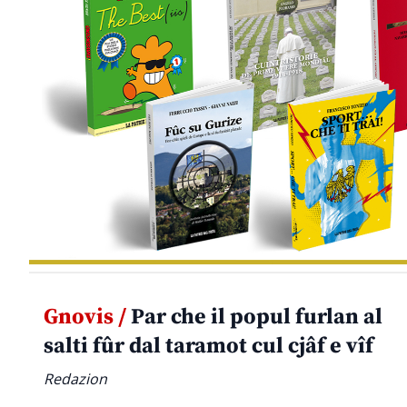
Gnovis /
Par che il popul furlan al
salti fûr dal taramot cul cjâf e vîf
Redazion