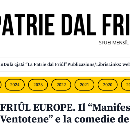
SFUEI MENSÎL FU
in
Dulà cjatâ “La Patrie dal Friûl”
Publicazions/Libris
Links: web
2024
2023
2022
2021
2020
2
FRIÛL EUROPE. Il “Manifes
Ventotene” e la comedie de