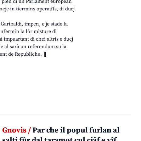
in plen di un Parlament european
ncje in tiermins operatîfs, di ducj
 Garibaldi, impen, e je stade la
onfermin la lôr misture di
i impuartant di chei altris e ducj
ie al sarà un referendum su la
ident de Republiche. ❚
Gnovis /
Par che il popul furlan al
salti fûr dal taramot cul cjâf e vîf