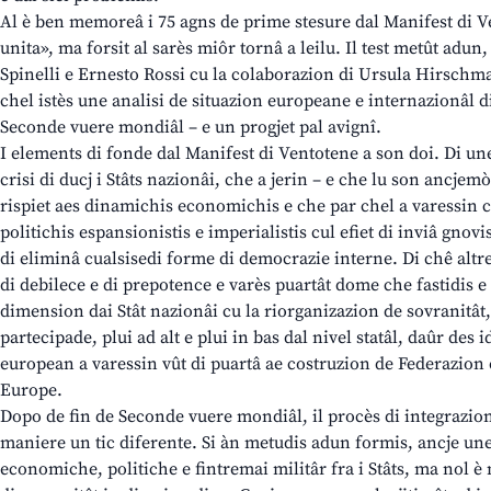
Al è ben memoreâ i 75 agns de prime stesure dal Manifest di V
unita», ma forsit al sarès miôr tornâ a leilu. Il test metût adun, t
Spinelli e Ernesto Rossi cu la colaborazion di Ursula Hirschm
chel istès une analisi de situazion europeane e internazionâl 
Seconde vuere mondiâl – e un progjet pal avignî.
I elements di fonde dal Manifest di Ventotene a son doi. Di un
crisi di ducj i Stâts nazionâi, che a jerin – e che lu son ancjemò
rispiet aes dinamichis economichis e che par chel a varessin c
politichis espansionistis e imperialistis cul efiet di inviâ gnov
di eliminâ cualsisedi forme di democrazie interne. Di chê altre
di debilece e di prepotence e varès puartât dome che fastidis e 
dimension dai Stât nazionâi cu la riorganizazion de sovranitâ
partecipade, plui ad alt e plui in bas dal nivel statâl, daûr des i
european a varessin vût di puartâ ae costruzion de Federazion 
Europe.
Dopo de fin de Seconde vuere mondiâl, il procès di integrazion
maniere un tic diferente. Si àn metudis adun formis, ancje une
economiche, politiche e fintremai militâr fra i Stâts, ma nol è 