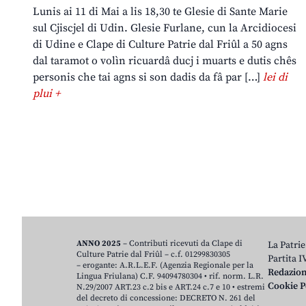
Lunis ai 11 di Mai a lis 18,30 te Glesie di Sante Marie
sul Cjiscjel di Udin. Glesie Furlane, cun la Arcidiocesi
di Udine e Clape di Culture Patrie dal Friûl a 50 agns
dal taramot o volìn ricuardâ ducj i muarts e dutis chês
personis che tai agns si son dadis da fâ par […]
lei di
plui +
ANNO 2025
– Contributi ricevuti da Clape di
La Patrie
Culture Patrie dal Friûl – c.f. 01299830305
Partita 
– erogante: A.R.L.E.F. (Agenzia Regionale per la
Redazio
Lingua Friulana) C.F. 94094780304 • rif. norm. L.R.
Cookie P
N.29/2007 ART.23 c.2 bis e ART.24 c.7 e 10 • estremi
del decreto di concessione: DECRETO N. 261 del