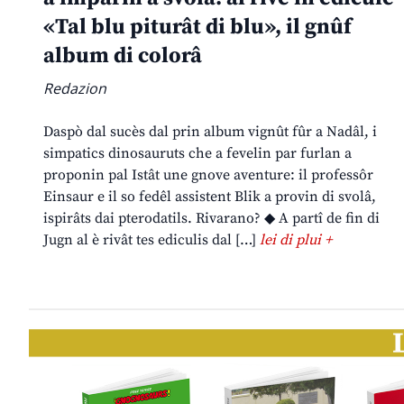
«Tal blu piturât di blu», il gnûf
album di colorâ
Redazion
Daspò dal sucès dal prin album vignût fûr a Nadâl, i
simpatics dinosauruts che a fevelin par furlan a
proponin pal Istât une gnove aventure: il professôr
Einsaur e il so fedêl assistent Blik a provin di svolâ,
ispirâts dai pterodatils. Rivarano? ◆ A partî de fin di
Jugn al è rivât tes ediculis dal […]
lei di plui +