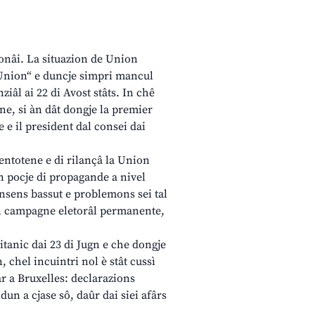
zionâi. La situazion de Union
“Union“ e duncje simpri mancul
iâl ai 22 di Avost stâts. In chê
ne, si àn dât dongje la premier
 e il president dal consei dai
entotene e di rilançâ la Union
un pocje di propagande a nivel
consens bassut e problemons sei tal
 in campagne eletorâl permanente,
ritanic dai 23 di Jugn e che dongje
, chel incuintri nol è stât cussì
ar a Bruxelles: declarazions
dun a cjase sô, daûr dai siei afârs