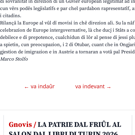
di sovranitât in direzion di un Guvier european legjitimât ad 
cun vêrs podês legjislatîfs e par chel pardabon rapresentatîf, a
i citadins.
Rilançâ la Europe al vûl dî movisi in chê direzion alì. Su la nâf
celebrazion de Europe intergovernative, là che ducj i Stâts a c
debilece e di prepotence, cualchidun di lôr al pense di jessi plu
a spietin, cun preocupazion, i 2 di Otubar, cuant che in Ongjar
gjestion de imigrazion e in Austrie a tornaran a votâ pal Pres
Marco Stolfo
← va indaûr
va indevant →
Gnovis /
LA PATRIE DAL FRIÛL AL
SALON DAL LIBRI DI TURIN 2026