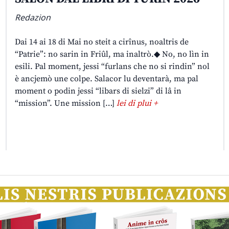
Redazion
Dai 14 ai 18 di Mai no steit a cirînus, noaltris de
“Patrie”: no sarin in Friûl, ma inaltrò.◆ No, no lìn in
esili. Pal moment, jessi “furlans che no si rindin” nol
è ancjemò une colpe. Salacor lu deventarà, ma pal
moment o podin jessi “libars di sielzi” di lâ in
“mission”. Une mission […]
lei di plui +