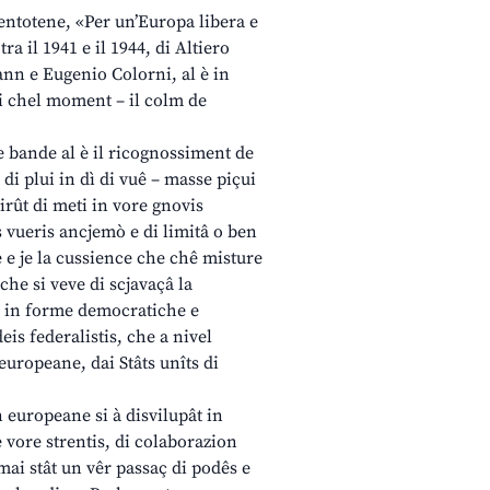
entotene, «Per un’Europa libera e
ra il 1941 e il 1944, di Altiero
ann e Eugenio Colorni, al è in
di chel moment – il colm de
e bande al è il ricognossiment de
 di plui in dì di vuê – masse piçui
irût di meti in vore gnovis
is vueris ancjemò e di limitâ o ben
 e je la cussience che chê misture
che si veve di scjavaçâ la
t, in forme democratiche e
deis federalistis, che a nivel
europeane, dai Stâts unîts di
 europeane si à disvilupât in
 vore strentis, di colaborazion
mai stât un vêr passaç di podês e