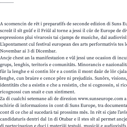
............
A scomencin de rêt i preparatîfs de seconde edizion di Suns Eur
screât il sît gnûf e il Friûl al torne a jessi il cûr de Europe de d
espressions plui vivarosis tai cjamps de musiche, dal audiovisîf
L’apontament cul festival european des arts performativis tes le
Novembar ai 3 di Dicembar.
Ancje chest an la manifestazion e vûl jessi une ocasion di incui
grups, lenghis, teritoris e comunitâts. Minorancis e nazionalitâ
fûr la lenghe e si contin lôr e a contin il mont daûr de lôr cjal
lenghe, cun braùre e cence pôre ni prejudizis. Sunôrs, visions, 
identitâts che a esistin e che a resistin, che si cognossin, si ri
ricognossi cun snait e cun sintiment.
Za di cualchi setemane alì de direzion www.sunseurope.com a
schirie di informazions in cont di Suns Europe, tra documenta
cont di ce che al sucedarà tai prossims mês. In rêt si cjate l’av
candidaturis dentri dal 1n di Otubar e il stes sît al permet ancj
di partecipazion e ducj i materiâi testuâi, musicâi e audiovisîf