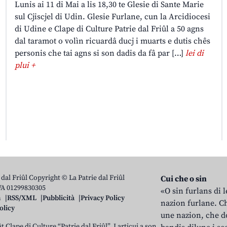
Lunis ai 11 di Mai a lis 18,30 te Glesie di Sante Marie
sul Cjiscjel di Udin. Glesie Furlane, cun la Arcidiocesi
di Udine e Clape di Culture Patrie dal Friûl a 50 agns
dal taramot o volìn ricuardâ ducj i muarts e dutis chês
personis che tai agns si son dadis da fâ par […]
lei di
plui +
 dal Friûl Copyright © La Patrie dal Friûl
Cui che o sin
IVA 01299830305
«O sin furlans di 
n
RSS/XML
Pubblicità
Privacy Policy
nazion furlane. Ch
olicy
une nazion, che do
t Clape di Culture “Patrie dal Friûl”. I articui a son