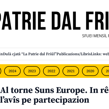
SFUEI MENSÎL FU
in
Dulà cjatâ “La Patrie dal Friûl”
Publicazions/Libris
Links: web
2024
2023
2022
2021
2020
2
Al torne Suns Europe. In rêt
l’avîs pe partecipazion