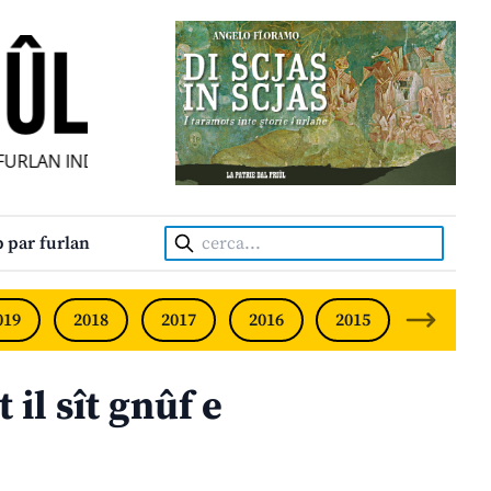
RLAN INDIPENDENT • INDEPENDENT FRIULIAN MONTHLY • 
Cerca:
 par furlan
019
2018
2017
2016
2015
2014
 il sît gnûf e