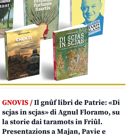
GNOVIS /
Il gnûf libri de Patrie: «Di
scjas in scjas» di Agnul Floramo, su
la storie dai taramots in Friûl.
Presentazions a Majan, Pavie e