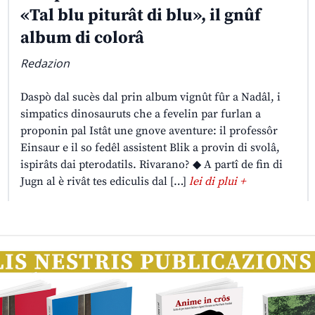
«Tal blu piturât di blu», il gnûf
album di colorâ
Redazion
Daspò dal sucès dal prin album vignût fûr a Nadâl, i
simpatics dinosauruts che a fevelin par furlan a
proponin pal Istât une gnove aventure: il professôr
Einsaur e il so fedêl assistent Blik a provin di svolâ,
ispirâts dai pterodatils. Rivarano? ◆ A partî de fin di
Jugn al è rivât tes ediculis dal […]
lei di plui +