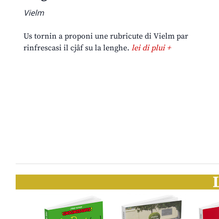
Vielm
Us tornin a proponi une rubricute di Vielm par
rinfrescasi il cjâf su la lenghe.
lei di plui +