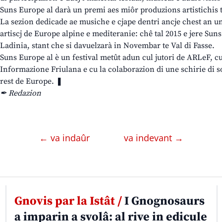
Suns Europe al darà un premi aes miôr produzions artistichis t
La sezion dedicade ae musiche e cjape dentri ancje chest an une
artiscj de Europe alpine e mediteranie: chê tal 2015 e jere Sun
Ladinia, stant che si davuelzarà in Novembar te Val di Fasse.
Suns Europe al è un festival metût adun cul jutori de ARLeF, 
Informazione Friulana e cu la colaborazion di une schirie di sog
rest de Europe. ❚
✒ Redazion
← va indaûr
va indevant →
Gnovis par la Istât /
I Gnognosaurs
a imparin a svolâ: al rive in edicule