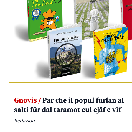
Gnovis /
Par che il popul furlan al
salti fûr dal taramot cul cjâf e vîf
Redazion