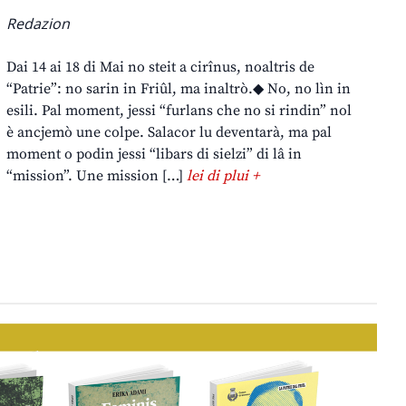
Redazion
Dai 14 ai 18 di Mai no steit a cirînus, noaltris de
“Patrie”: no sarin in Friûl, ma inaltrò.◆ No, no lìn in
esili. Pal moment, jessi “furlans che no si rindin” nol
è ancjemò une colpe. Salacor lu deventarà, ma pal
moment o podin jessi “libars di sielzi” di lâ in
“mission”. Une mission […]
lei di plui +