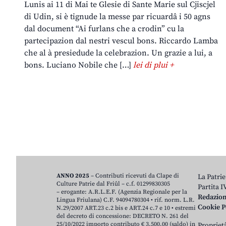
Lunis ai 11 di Mai te Glesie di Sante Marie sul Cjiscjel
di Udin, si è tignude la messe par ricuardâ i 50 agns
dal document “Ai furlans che a crodin” cu la
partecipazion dal nestri vescul bons. Riccardo Lamba
che al à presiedude la celebrazion. Un grazie a lui, a
bons. Luciano Nobile che […]
lei di plui +
ANNO 2025
– Contributi ricevuti da Clape di
La Patrie
Culture Patrie dal Friûl – c.f. 01299830305
Partita 
– erogante: A.R.L.E.F. (Agenzia Regionale per la
Redazio
Lingua Friulana) C.F. 94094780304 • rif. norm. L.R.
Cookie P
N.29/2007 ART.23 c.2 bis e ART.24 c.7 e 10 • estremi
del decreto di concessione: DECRETO N. 261 del
25/10/2022 importo contributo € 3.500,00 (saldo) in
Proprietâ