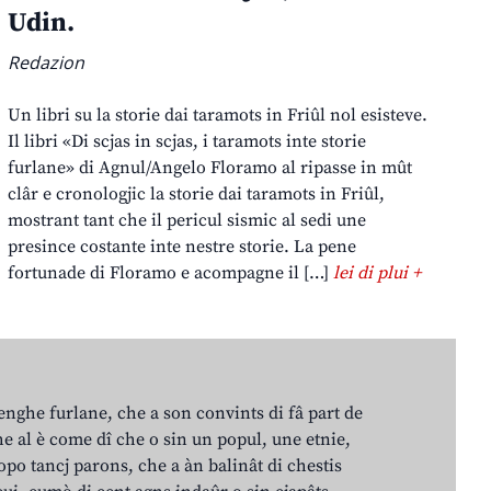
Udin.
Redazion
Un libri su la storie dai taramots in Friûl nol esisteve.
Il libri «Di scjas in scjas, i taramots inte storie
furlane» di Agnul/Angelo Floramo al ripasse in mût
clâr e cronologjic la storie dai taramots in Friûl,
mostrant tant che il pericul sismic al sedi une
presince costante inte nestre storie. La pene
fortunade di Floramo e acompagne il […]
lei di plui +
lenghe furlane, che a son convints di fâ part de
e al è come dî che o sin un popul, une etnie,
po tancj parons, che a àn balinât di chestis