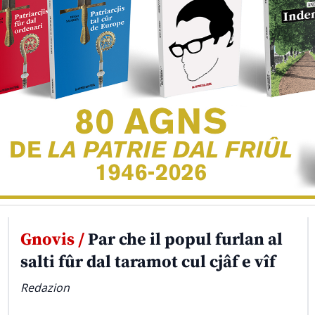
Gnovis /
Par che il popul furlan al
salti fûr dal taramot cul cjâf e vîf
Redazion