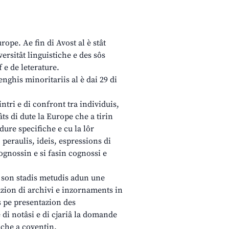
ope. Ae fin di Avost al è stât
iversitât linguistiche e des sôs
 e de leterature.
nghis minoritariis al è dai 29 di
ntri e di confront tra individuis,
ts di dute la Europe che a tirin
adure specifiche e cu la lôr
peraulis, ideis, espressions di
cognossin e si fasin cognossi e
 son stadis metudis adun une
zion di archivi e inzornaments in
îs pe presentazion des
e di notâsi e di cjariâ la domande
s che a coventin.