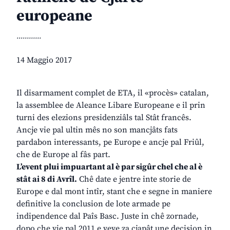
europeane
............
14 Maggio 2017
Il disarmament complet de ETA, il «procès» catalan,
la assemblee de Aleance Libare Europeane e il prin
turni des elezions presidenziâls tal Stât francês.
Ancje vie pal ultin mês no son mancjâts fats
pardabon interessants, pe Europe e ancje pal Friûl,
che de Europe al fâs part.
L’event plui impuartant al è par sigûr chel che al è
stât ai 8 di Avrîl.
Chê date e jentre inte storie de
Europe e dal mont intîr, stant che e segne in maniere
definitive la conclusion de lote armade pe
indipendence dal Paîs Basc. Juste in chê zornade,
dopo che vie pal 2011 e veve za cjapât une decision in