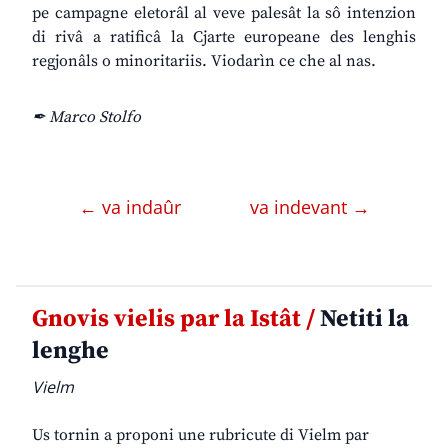
pe campagne eletorâl al veve palesât la sô intenzion
di rivâ a ratificâ la Cjarte europeane des lenghis
regjonâls o minoritariis. Viodarìn ce che al nas.
✒ Marco Stolfo
← va indaûr
va indevant →
Gnovis vielis par la Istât /
Netiti la
lenghe
Vielm
Us tornin a proponi une rubricute di Vielm par