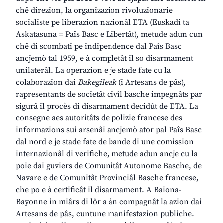
chê direzion, la organizazion rivoluzionarie
socialiste pe liberazion nazionâl ETA (Euskadi ta
Askatasuna = Paîs Basc e Libertât), metude adun cun
chê di scombati pe indipendence dal Paîs Basc
ancjemò tal 1959, e à completât il so disarmament
unilaterâl. La operazion e je stade fate cu la
colaborazion dai
Bakegileak
(i Artesans de pâs),
rapresentants de societât civîl basche impegnâts par
sigurâ il procès di disarmament decidût de ETA. La
consegne aes autoritâts de polizie francese des
informazions sui arsenâi ancjemò ator pal Paîs Basc
dal nord e je stade fate de bande di une comission
internazionâl di verifiche, metude adun ancje cu la
poie dai guviers de Comunitât Autonome Basche, de
Navare e de Comunitât Provinciâl Basche francese,
che po e à certificât il disarmament. A Baiona-
Bayonne in miârs di lôr a àn compagnât la azion dai
Artesans de pâs, cuntune manifestazion publiche.