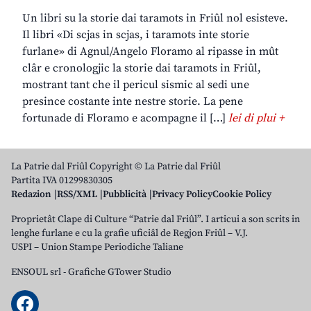
Un libri su la storie dai taramots in Friûl nol esisteve.
Il libri «Di scjas in scjas, i taramots inte storie
furlane» di Agnul/Angelo Floramo al ripasse in mût
clâr e cronologjic la storie dai taramots in Friûl,
mostrant tant che il pericul sismic al sedi une
presince costante inte nestre storie. La pene
fortunade di Floramo e acompagne il […]
lei di plui +
La Patrie dal Friûl Copyright © La Patrie dal Friûl
Partita IVA 01299830305
Redazion
RSS/XML
Pubblicità
Privacy Policy
Cookie Policy
Proprietât Clape di Culture “Patrie dal Friûl”. I articui a son scrits in
lenghe furlane e cu la grafie uficiâl de Regjon Friûl – V.J.
USPI – Union Stampe Periodiche Taliane
ENSOUL srl
-
Grafiche GTower Studio