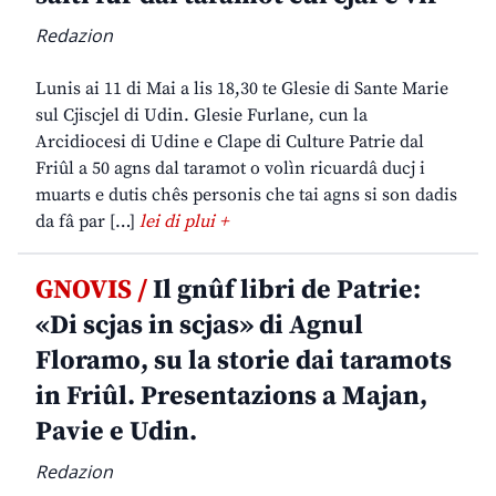
Redazion
Lunis ai 11 di Mai a lis 18,30 te Glesie di Sante Marie
sul Cjiscjel di Udin. Glesie Furlane, cun la
Arcidiocesi di Udine e Clape di Culture Patrie dal
Friûl a 50 agns dal taramot o volìn ricuardâ ducj i
muarts e dutis chês personis che tai agns si son dadis
da fâ par […]
lei di plui +
GNOVIS /
Il gnûf libri de Patrie:
«Di scjas in scjas» di Agnul
Floramo, su la storie dai taramots
in Friûl. Presentazions a Majan,
Pavie e Udin.
Redazion