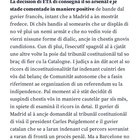
La decision di ETA di consegnâ il so arsenâl e je
stade comentade in maniere positive
de bande dal
guvier francês, intant che a Madrid a àn mostrât
fredece. Di chês bandis al somearès che ur displâs di
no vê plui un nemì armât e che no vedin voie di
vierzi nissune forme di dialic, ancje in chestis gnovis
cundizions. Cun di plui, l’esecutîf spagnûl al à cjatât
une altre volte la poie dal tribunâl costituzionâl tal so
braç di fier cu la Catalogne. I judiçs a àn dât acet al so
ricors di incostituzionalitât fat indenant cuintri des
vôs dal belanç de Comunitât autonome che a fasin
riferiment ae organizazion di un referendum su la
indipendence. Pal moment al è stât decidût di
suspindi chestis vôs in maniere cautelâr par sîs mês,
in spiete di esaminâ il ricors in detai. Il guvier di
Madrid al à ancje domandât al tribunâl costituzionâl
di visâ il president Carles Puigdemont e il guvier
catalan che se a laran indenant cul percors sovranist
a varan di frontâ un procès penâl. Ma a Barcelone no