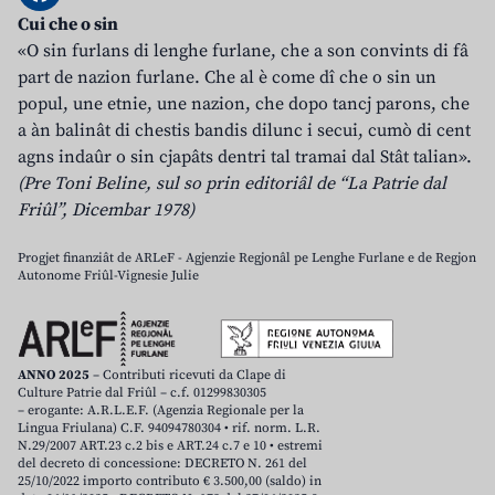
Cui che o sin
«O sin furlans di lenghe furlane, che a son convints di fâ
part de nazion furlane. Che al è come dî che o sin un
popul, une etnie, une nazion, che dopo tancj parons, che
a àn balinât di chestis bandis dilunc i secui, cumò di cent
agns indaûr o sin cjapâts dentri tal tramai dal Stât talian».
(Pre Toni Beline, sul so prin editoriâl de “La Patrie dal
Friûl”, Dicembar 1978)
Progjet finanziât de ARLeF - Agjenzie Regjonâl pe Lenghe Furlane e de Regjon
Autonome Friûl-Vignesie Julie
ANNO 2025
– Contributi ricevuti da Clape di
Culture Patrie dal Friûl – c.f. 01299830305
– erogante: A.R.L.E.F. (Agenzia Regionale per la
Lingua Friulana) C.F. 94094780304 • rif. norm. L.R.
N.29/2007 ART.23 c.2 bis e ART.24 c.7 e 10 • estremi
del decreto di concessione: DECRETO N. 261 del
25/10/2022 importo contributo € 3.500,00 (saldo) in