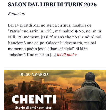
SALON DAL LIBRI DI TURIN 2026
Redazion
Dai 14 ai 18 di Mai no steit a cirînus, noaltris de
“Patrie”: no sarin in Friûl, ma inaltrò.◆ No, no lìn in
esili. Pal moment, jessi “furlans che no si rindin” nol
è ancjemò une colpe. Salacor lu deventarà, ma pal
moment o podin jessi “libars di sielzi” di lâ in
“mission”. Une mission […]
lei di plui +