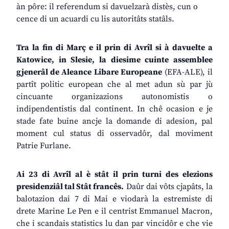
àn pôre: il referendum si davuelzarà distès, cun o
cence di un acuardi cu lis autoritâts statâls.
Tra la fin di Març e il prin di Avrîl si à davuelte a
Katowice, in Slesie, la diesime cuinte assemblee
gjenerâl de Aleance Libare Europeane
(EFA-ALE), il
partît politic european che al met adun sù par jù
cincuante organizazions autonomistis o
indipendentistis dal continent. In chê ocasion e je
stade fate buine ancje la domande di adesion, pal
moment cul status di osservadôr, dal moviment
Patrie Furlane.
Ai 23 di Avrîl al è stât il prin turni des elezions
presidenziâl tal Stât francês.
Daûr dai vôts cjapâts, la
balotazion dai 7 di Mai e viodarà la estremiste di
drete Marine Le Pen e il centrist Emmanuel Macron,
che i scandais statistics lu dan par vincidôr e che vie