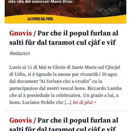
Gnovis /
Par che il popul furlan al
salti fûr dal taramot cul cjâf e vîf
Redazion
Lunis ai 11 di Mai te Glesie di Sante Marie sul Cjiscjel
di Udin, si è tignude la messe par ricuardâ i 50 agns
dal document “Ai furlans che a crodin” cu la
partecipazion dal nestri vescul bons. Riccardo Lamba
che al à presiedude la celebrazion. Un grazie a lui, a
bons. Luciano Nobile che […]
lei di plui +
Gnovis /
Par che il popul furlan al
salti fûr dal taramot cul cjâf e vîf