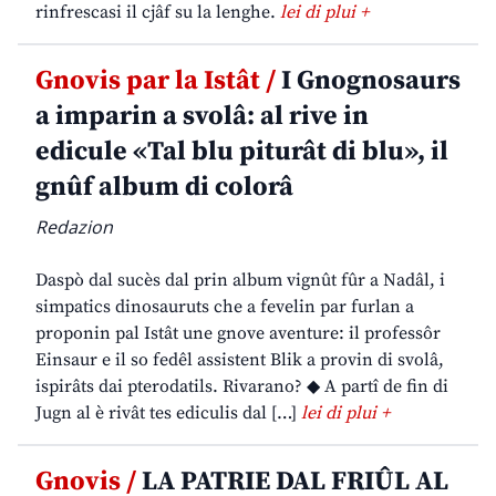
rinfrescasi il cjâf su la lenghe.
lei di plui +
Gnovis par la Istât /
I Gnognosaurs
a imparin a svolâ: al rive in
edicule «Tal blu piturât di blu», il
gnûf album di colorâ
Redazion
Daspò dal sucès dal prin album vignût fûr a Nadâl, i
simpatics dinosauruts che a fevelin par furlan a
proponin pal Istât une gnove aventure: il professôr
Einsaur e il so fedêl assistent Blik a provin di svolâ,
ispirâts dai pterodatils. Rivarano? ◆ A partî de fin di
Jugn al è rivât tes ediculis dal […]
lei di plui +
Gnovis /
LA PATRIE DAL FRIÛL AL