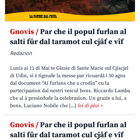
Gnovis /
Par che il popul furlan al
salti fûr dal taramot cul cjâf e vîf
Redazion
Lunis ai 11 di Mai te Glesie di Sante Marie sul Cjiscjel
di Udin, si è tignude la messe par ricuardâ i 50 agns
dal document “Ai furlans che a crodin” cu la
partecipazion dal nestri vescul bons. Riccardo Lamba
che al à presiedude la celebrazion. Un grazie a lui, a
bons. Luciano Nobile che […]
lei di plui +
Gnovis /
Par che il popul furlan al
salti fûr dal taramot cul cjâf e vîf