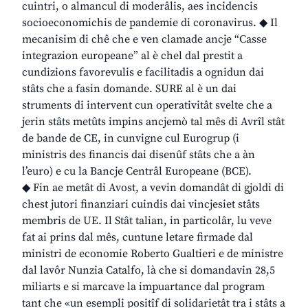
cuintri, o almancul di moderâlis, aes incidencis
socioeconomichis de pandemie di coronavirus. ◆ Il
mecanisim di chê che e ven clamade ancje “Casse
integrazion europeane” al è chel dal prestit a
cundizions favorevulis e facilitadis a ognidun dai
stâts che a fasin domande. SURE al è un dai
struments di intervent cun operativitât svelte che a
jerin stâts metûts impins ancjemò tal mês di Avrîl stât
de bande de CE, in cunvigne cul Eurogrup (i
ministris des financis dai disenûf stâts che a àn
l’euro) e cu la Bancje Centrâl Europeane (BCE).
◆ Fin ae metât di Avost, a vevin domandât di gjoldi di
chest jutori finanziari cuindis dai vincjesiet stâts
membris de UE. Il Stât talian, in particolâr, lu veve
fat ai prins dal mês, cuntune letare firmade dal
ministri de economie Roberto Gualtieri e de ministre
dal lavôr Nunzia Catalfo, là che si domandavin 28,5
miliarts e si marcave la impuartance dal program
tant che «un esempli positîf di solidarietât tra i stâts a