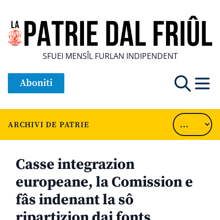
SFUEI MENSÎL FURLAN INDIPENDENT
Aboniti
ARCHIVI DE PATRIE
Casse integrazion
europeane, la Comission e
fâs indenant la sô
ripartizion dai fonts