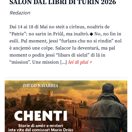
SALON DAL LIBRI DI TURIN 2026
Redazion
Dai 14 ai 18 di Mai no steit a cirînus, noaltris de
“Patrie”: no sarin in Friûl, ma inaltrò.◆ No, no lìn in
esili. Pal moment, jessi “furlans che no si rindin” nol
è ancjemò une colpe. Salacor lu deventarà, ma pal
moment o podin jessi “libars di sielzi” di lâ in
“mission”. Une mission […]
lei di plui +