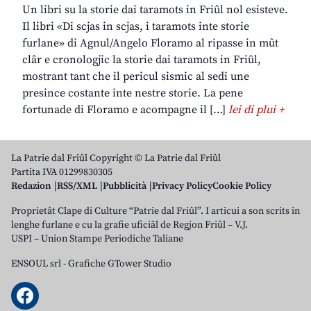
Un libri su la storie dai taramots in Friûl nol esisteve.
Il libri «Di scjas in scjas, i taramots inte storie
furlane» di Agnul/Angelo Floramo al ripasse in mût
clâr e cronologjic la storie dai taramots in Friûl,
mostrant tant che il pericul sismic al sedi une
presince costante inte nestre storie. La pene
fortunade di Floramo e acompagne il […]
lei di plui +
La Patrie dal Friûl Copyright © La Patrie dal Friûl
Partita IVA 01299830305
Redazion
RSS/XML
Pubblicità
Privacy Policy
Cookie Policy
Proprietât Clape di Culture “Patrie dal Friûl”. I articui a son scrits in
lenghe furlane e cu la grafie uficiâl de Regjon Friûl – V.J.
USPI – Union Stampe Periodiche Taliane
ENSOUL srl
-
Grafiche GTower Studio