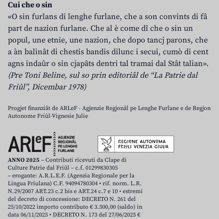
Cui che o sin
«O sin furlans di lenghe furlane, che a son convints di fâ
part de nazion furlane. Che al è come dî che o sin un
popul, une etnie, une nazion, che dopo tancj parons, che
a àn balinât di chestis bandis dilunc i secui, cumò di cent
agns indaûr o sin cjapâts dentri tal tramai dal Stât talian».
(Pre Toni Beline, sul so prin editoriâl de “La Patrie dal
Friûl”, Dicembar 1978)
Progjet finanziât de ARLeF - Agjenzie Regjonâl pe Lenghe Furlane e de Regjon
Autonome Friûl-Vignesie Julie
ANNO 2025
– Contributi ricevuti da Clape di
Culture Patrie dal Friûl – c.f. 01299830305
– erogante: A.R.L.E.F. (Agenzia Regionale per la
Lingua Friulana) C.F. 94094780304 • rif. norm. L.R.
N.29/2007 ART.23 c.2 bis e ART.24 c.7 e 10 • estremi
del decreto di concessione: DECRETO N. 261 del
25/10/2022 importo contributo € 3.500,00 (saldo) in
data 06/11/2025 • DECRETO N. 173 del 27/06/2025 €