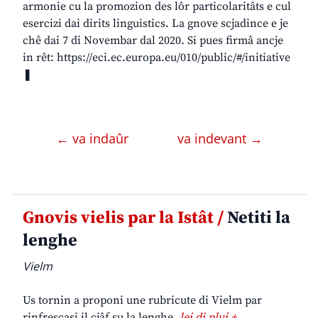
armonie cu la promozion des lôr particolaritâts e cul
esercizi dai dirits linguistics. La gnove scjadince e je
chê dai 7 di Novembar dal 2020. Si pues firmâ ancje
in rêt: https://eci.ec.europa.eu/010/public/#/initiative
❚
← va indaûr
va indevant →
Gnovis vielis par la Istât /
Netiti la
lenghe
Vielm
Us tornin a proponi une rubricute di Vielm par
rinfrescasi il cjâf su la lenghe.
lei di plui +