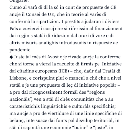
Ongjarie.
Cumò al varà di dî la sô in cont de propueste de CE
ancje il Consei de UE, che in teorie al varès di
confermâ la ripartizion. I prestits a judaran i diviers
Paîs a cuvierzi i coscj che si riferissin al finanziament
dai regjims statâi di riduzion dal orari di vore e di
altris misuris analighis introdusudis in rispueste ae
pandemie.
◆ Juste tal mês di Avost e je rivade ancje la conferme
che si torne a vierzi la racuelte di firmis pe Iniziative
dai citadins europeans (ICE) – che, daûr dal Tratât di
Lisbone, e corispuint plui o mancul a chê che a nivel
statâl e je une propueste di leç di iniziative popolâr –
a pro dal ricognossiment formâl des “regjons
nazionâls”, ven a stâi di chês comunitâts che a àn
carateristichis linguistichis e culturâls specifichis;
ma ancje a pro de viertidure di une linie specifiche di
belanç, inte suaze dai fonts pal disvilup teritoriâl, in
stât di sapontâ une economie “buine” e “juste”, in