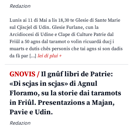
Redazion
Lunis ai 11 di Mai a lis 18,30 te Glesie di Sante Marie
sul Cjiscjel di Udin. Glesie Furlane, cun la
Arcidiocesi di Udine e Clape di Culture Patrie dal
Friûl a 50 agns dal taramot o volìn ricuardâ ducj i
muarts e dutis chês personis che tai agns si son dadis
da fâ par […]
lei di plui +
GNOVIS /
Il gnûf libri de Patrie:
«Di scjas in scjas» di Agnul
Floramo, su la storie dai taramots
in Friûl. Presentazions a Majan,
Pavie e Udin.
Redazion