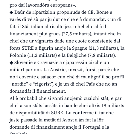
pro dai lavoradôrs europeans».
◆ Daûr de ripartizion proponude de CE, Rome e
varès di vê sù par jù dut ce che e à domandât. Cun di
fat, il Stât talian al risulte jessi chel che al à il
finanziament plui grues (27,5 miliarts), intant che tra
chei che ur vignarès dade une cuote consistente dal
fonts SURE a figurin ancje la Spagne (21,3 miliarts), la
Polonie (11,2 miliarts) e la Belgjiche (7,8 miliarts).
◆ Slovenie e Cravuazie a cjaparessin cirche un
miliart par om. La Austrie, invezit, forsit parcè che
no i covente e salacor cun chê di mantignî il so profîl
“nordic” e “rigorist”, e je un di chei Paîs che no àn
domandât il finanziament.
Al è probabil che si zonti ancjemò cualchi stât, e par
chel a son stâts lassâts in bande chei altris 19 miliarts
de disponibilitât di SURE. Lu conferme il fat che
juste passade la metât di Avost a àn fat la lôr
domande di finanziament ancje il Portugal e la