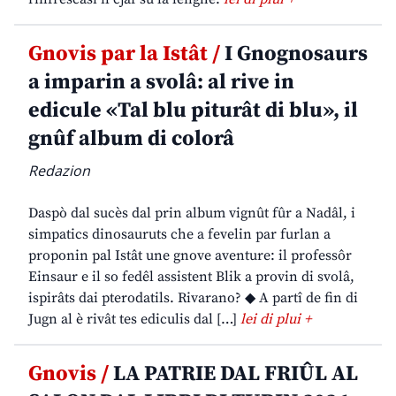
Gnovis par la Istât /
I Gnognosaurs
a imparin a svolâ: al rive in
edicule «Tal blu piturât di blu», il
gnûf album di colorâ
Redazion
Daspò dal sucès dal prin album vignût fûr a Nadâl, i
simpatics dinosauruts che a fevelin par furlan a
proponin pal Istât une gnove aventure: il professôr
Einsaur e il so fedêl assistent Blik a provin di svolâ,
ispirâts dai pterodatils. Rivarano? ◆ A partî de fin di
Jugn al è rivât tes ediculis dal […]
lei di plui +
Gnovis /
LA PATRIE DAL FRIÛL AL