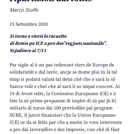
Marco Stolfo
15 Settembre 2020
Si torne a vierzi la racuelte
di firmis pe ICE a pro des”regjons nazionâls”.
Scjadince ai 7/11
Par sigûr al è un pas indenant viers de Europe de
solidarietât e dal lavôr, ancje se dome plui in là tal
timp si podarà valutâ tal detai chê che e sarà la sô
fuarce reâl e chel che al sarà il so impat concret. Ai
24 di Avost stâts, la Comission Europeane (CE) e à
fate la sô prime propueste di implei di sù par jù 81
miliarts di euros dai 100 previodûts pal program
SURE, il jutori finanziari che la Union Europeane
(UE) ur da ai Stâts par che a metin in vore intervents
a pro dai lavoradôrs e des impresis, cun chê di fâur