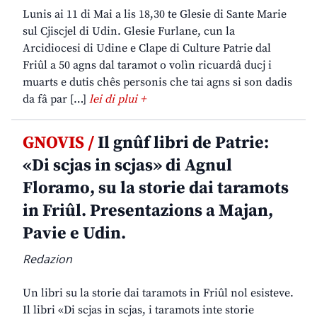
Lunis ai 11 di Mai a lis 18,30 te Glesie di Sante Marie
sul Cjiscjel di Udin. Glesie Furlane, cun la
Arcidiocesi di Udine e Clape di Culture Patrie dal
Friûl a 50 agns dal taramot o volìn ricuardâ ducj i
muarts e dutis chês personis che tai agns si son dadis
da fâ par […]
lei di plui +
GNOVIS /
Il gnûf libri de Patrie:
«Di scjas in scjas» di Agnul
Floramo, su la storie dai taramots
in Friûl. Presentazions a Majan,
Pavie e Udin.
Redazion
Un libri su la storie dai taramots in Friûl nol esisteve.
Il libri «Di scjas in scjas, i taramots inte storie