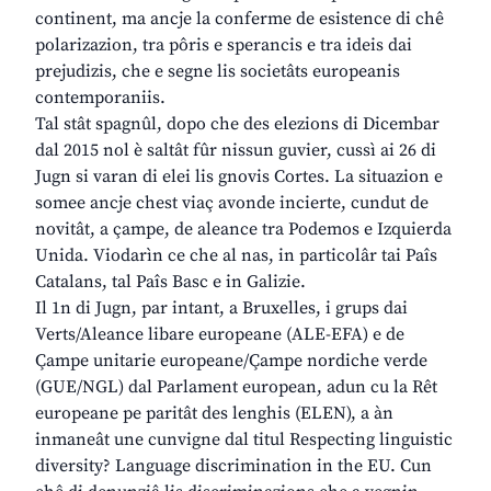
continent, ma ancje la conferme de esistence di chê
polarizazion, tra pôris e sperancis e tra ideis dai
prejudizis, che e segne lis societâts europeanis
contemporaniis.
Tal stât spagnûl, dopo che des elezions di Dicembar
dal 2015 nol è saltât fûr nissun guvier, cussì ai 26 di
Jugn si varan di elei lis gnovis Cortes. La situazion e
somee ancje chest viaç avonde incierte, cundut de
novitât, a çampe, de aleance tra Podemos e Izquierda
Unida. Viodarìn ce che al nas, in particolâr tai Paîs
Catalans, tal Paîs Basc e in Galizie.
Il 1n di Jugn, par intant, a Bruxelles, i grups dai
Verts/Aleance libare europeane (ALE-EFA) e de
Çampe unitarie europeane/Çampe nordiche verde
(GUE/NGL) dal Parlament european, adun cu la Rêt
europeane pe paritât des lenghis (ELEN), a àn
inmaneât une cunvigne dal titul Respecting linguistic
diversity? Language discrimination in the EU. Cun