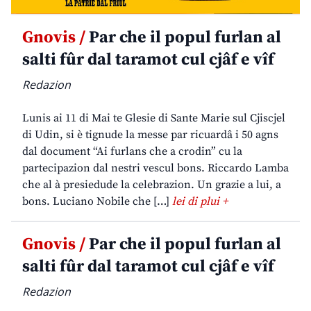
Gnovis /
Par che il popul furlan al
salti fûr dal taramot cul cjâf e vîf
Redazion
Lunis ai 11 di Mai te Glesie di Sante Marie sul Cjiscjel
di Udin, si è tignude la messe par ricuardâ i 50 agns
dal document “Ai furlans che a crodin” cu la
partecipazion dal nestri vescul bons. Riccardo Lamba
che al à presiedude la celebrazion. Un grazie a lui, a
bons. Luciano Nobile che […]
lei di plui +
Gnovis /
Par che il popul furlan al
salti fûr dal taramot cul cjâf e vîf
Redazion