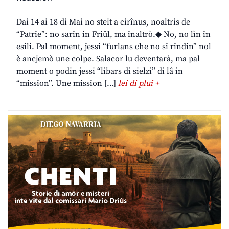
Dai 14 ai 18 di Mai no steit a cirînus, noaltris de
“Patrie”: no sarin in Friûl, ma inaltrò.◆ No, no lìn in
esili. Pal moment, jessi “furlans che no si rindin” nol
è ancjemò une colpe. Salacor lu deventarà, ma pal
moment o podin jessi “libars di sielzi” di lâ in
“mission”. Une mission […]
lei di plui +