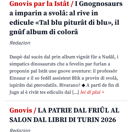
Gnovis par la Istât /
I Gnognosaurs
a imparin a svolâ: al rive in
edicule «Tal blu piturât di blu», il
gnûf album di colorâ
Redazion
Daspò dal sucès dal prin album vignût fûr a Nadâl, i
simpatics dinosauruts che a fevelin par furlan a
proponin pal Istât une gnove aventure: il professôr
Einsaur e il so fedêl assistent Blik a provin di svolâ,
ispirâts dai pterodatils. Rivarano? ◆ A partî de fin di
Jugn al è rivât tes ediculis dal […]
lei di plui +
Gnovis /
LA PATRIE DAL FRIÛL AL
SALON DAL LIBRI DI TURIN 2026
Redazion