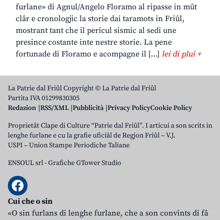
furlane» di Agnul/Angelo Floramo al ripasse in mût
clâr e cronologjic la storie dai taramots in Friûl,
mostrant tant che il pericul sismic al sedi une
presince costante inte nestre storie. La pene
fortunade di Floramo e acompagne il […]
lei di plui +
La Patrie dal Friûl Copyright © La Patrie dal Friûl
Partita IVA 01299830305
Redazion
RSS/XML
Pubblicità
Privacy Policy
Cookie Policy
Proprietât Clape di Culture “Patrie dal Friûl”. I articui a son scrits in
lenghe furlane e cu la grafie uficiâl de Regjon Friûl – V.J.
USPI – Union Stampe Periodiche Taliane
ENSOUL srl
-
Grafiche GTower Studio
Cui che o sin
«O sin furlans di lenghe furlane, che a son convints di fâ