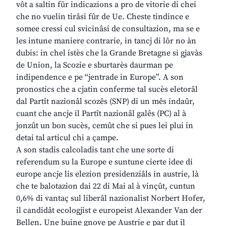
vôt a saltin fûr indicazions a pro de vitorie di chei
che no vuelin tirâsi fûr de Ue. Cheste tindince e
somee cressi cul svicinâsi de consultazion, ma se e
les intune maniere contrarie, in tancj di lôr no àn
dubis: in chel istès che la Grande Bretagne si gjavàs
de Union, la Scozie e sburtarès daurman pe
indipendence e pe “jentrade in Europe”. A son
pronostics che a cjatin conferme tal sucès eletorâl
dal Partît nazionâl scozês (SNP) di un mês indaûr,
cuant che ancje il Partît nazionâl galês (PC) al à
jonzût un bon sucès, cemût che si pues lei plui in
detai tal articul chi a çampe.
A son stadis calcoladis tant che une sorte di
referendum su la Europe e suntune cierte idee di
europe ancje lis elezion presidenziâls in austrie, là
che te balotazion dai 22 di Mai al à vinçût, cuntun
0,6% di vantaç sul liberâl nazionalist Norbert Hofer,
il candidât ecologjist e europeist Alexander Van der
Bellen. Une buine gnove pe Austrie e par dut il