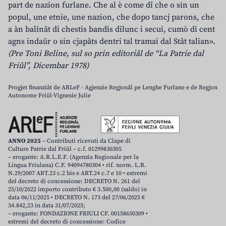
part de nazion furlane. Che al è come dî che o sin un
popul, une etnie, une nazion, che dopo tancj parons, che
a àn balinât di chestis bandis dilunc i secui, cumò di cent
agns indaûr o sin cjapâts dentri tal tramai dal Stât talian».
(Pre Toni Beline, sul so prin editoriâl de “La Patrie dal
Friûl”, Dicembar 1978)
Progjet finanziât de ARLeF - Agjenzie Regjonâl pe Lenghe Furlane e de Regjon
Autonome Friûl-Vignesie Julie
ANNO 2025
– Contributi ricevuti da Clape di
Culture Patrie dal Friûl – c.f. 01299830305
– erogante: A.R.L.E.F. (Agenzia Regionale per la
Lingua Friulana) C.F. 94094780304 • rif. norm. L.R.
N.29/2007 ART.23 c.2 bis e ART.24 c.7 e 10 • estremi
del decreto di concessione: DECRETO N. 261 del
25/10/2022 importo contributo € 3.500,00 (saldo) in
data 06/11/2025 • DECRETO N. 173 del 27/06/2025 €
34.842,23 in data 31/07/2025;
– erogante: FONDAZIONE FRIULI CF. 00158650309 •
estremi del decreto di concessione: Codice