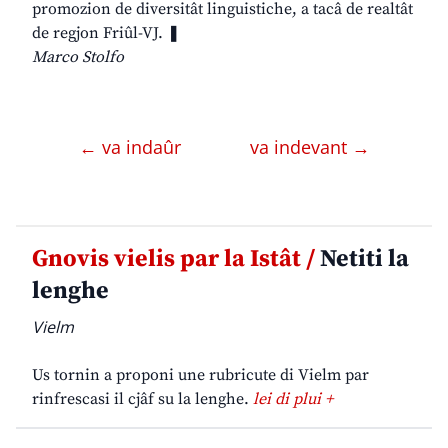
promozion de diversitât linguistiche, a tacâ de realtât
de regjon Friûl-VJ. ❚
Marco Stolfo
← va indaûr
va indevant →
Gnovis vielis par la Istât /
Netiti la
lenghe
Vielm
Us tornin a proponi une rubricute di Vielm par
rinfrescasi il cjâf su la lenghe.
lei di plui +