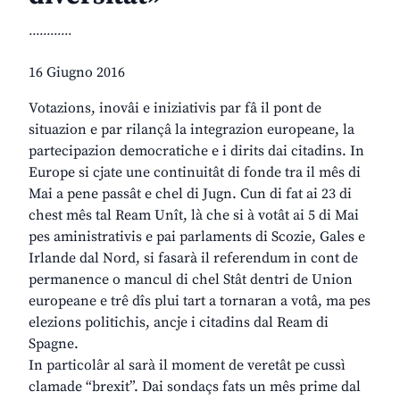
............
16 Giugno 2016
Votazions, inovâi e iniziativis par fâ il pont de
situazion e par rilançâ la integrazion europeane, la
partecipazion democratiche e i dirits dai citadins. In
Europe si cjate une continuitât di fonde tra il mês di
Mai a pene passât e chel di Jugn. Cun di fat ai 23 di
chest mês tal Ream Unît, là che si à votât ai 5 di Mai
pes aministrativis e pai parlaments di Scozie, Gales e
Irlande dal Nord, si fasarà il referendum in cont de
permanence o mancul di chel Stât dentri de Union
europeane e trê dîs plui tart a tornaran a votâ, ma pes
elezions politichis, ancje i citadins dal Ream di
Spagne.
In particolâr al sarà il moment de veretât pe cussì
clamade “brexit”. Dai sondaçs fats un mês prime dal