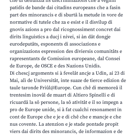
chê di denunziâ lis discriminazions che a vegnin
patidis de bande dai citadins europeans che a fasin
part des minorancis e di sburtâ la metude in vore de
normative di tutele che za e esist e il disvilup di
gnovis azions a pro dal ricognossiment concret dai
dirits linguistics a ducj i nivei, si àn dât dongje
eurodeputâts, esponents di associazions e
organizazions espression des diviersis comunitâts e
rapresentants de Comission europeane, dal Consei
de Europe, de OSCE e des Nazions Unidis.
Di chescj argoments si à fevelât ancje a Udin, ai 23 di
Mai, alì de Universitât, inte suaze de tierce edizion de
taule taronde Friûl@Europe. Cun chê di memoreâ il
trentesim inovâl de muart di Altiero Spinelli e di
ricuardâ la sô persone, la sô ativitât e il so impegn a
pro de Europe unide, si à fat cualchi resonament in
cont de Europe che e je e di chê che e mancje e che
nus covente. La atenzion e je stade pontade propit
viers dai dirits des minorancis, de informazion e de