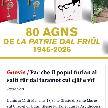
Gnovis /
Par che il popul furlan al
salti fûr dal taramot cul cjâf e vîf
Redazion
Lunis ai 11 di Mai a lis 18,30 te Glesie di Sante Marie
sul Cjiscjel di Udin. Glesie Furlane, cun la Arcidiocesi