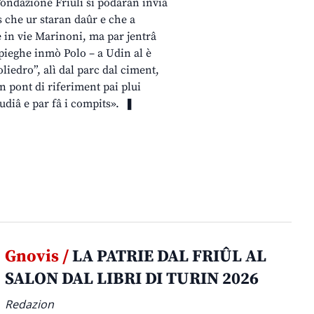
 Fondazione Friuli si podaran inviâ
is che ur staran daûr e che a
te in vie Marinoni, ma par jentrâ
l spieghe inmò Polo – a Udin al è
oliedro”, alì dal parc dal ciment,
un pont di riferiment pai plui
tudiâ e par fâ i compits». ❚
Gnovis /
LA PATRIE DAL FRIÛL AL
SALON DAL LIBRI DI TURIN 2026
Redazion