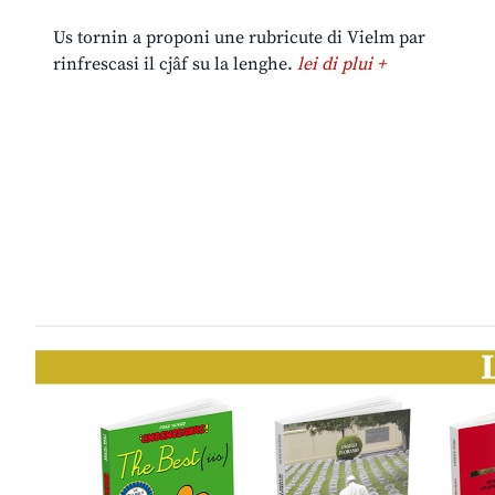
Us tornin a proponi une rubricute di Vielm par
rinfrescasi il cjâf su la lenghe.
lei di plui +