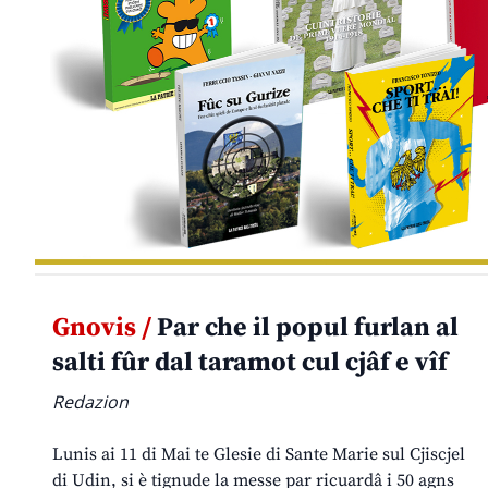
Gnovis /
Par che il popul furlan al
salti fûr dal taramot cul cjâf e vîf
Redazion
Lunis ai 11 di Mai te Glesie di Sante Marie sul Cjiscjel
di Udin, si è tignude la messe par ricuardâ i 50 agns