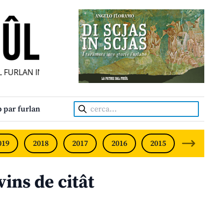
FURLAN INDIPENDENT • INDEPENDENT FRIULIAN MONTHLY 
Cerca:
 par furlan
019
2018
2017
2016
2015
2014
vins de citât