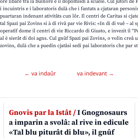
ore libare tra la buinore e il dopomisdì a scuele. Cul jutori de
i incuintris e i laboratoris dulà che i fantats a cjataran person
puartaran indenant ativitâts cun lôr. Il centri de Caritas si cja
tal Spazi pai Zovins si à di rivâ par vie Rivis: «In dì di vuê – a
operatîf dome il centri di vie Riccardo di Giusto, e invezit il “P
al è sierât di doi agns. Cul gnûf Spazi pai Zovins, o volin creâ 
zovins, dulà che a puedin cjatâsi sedi pai laboratoris che par s
← va indaûr
va indevant →
Gnovis par la Istât /
I Gnognosaurs
a imparin a svolâ: al rive in edicule
«Tal blu piturât di blu», il gnûf