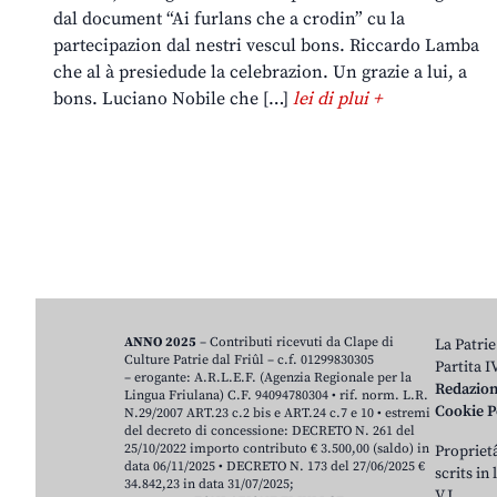
dal document “Ai furlans che a crodin” cu la
partecipazion dal nestri vescul bons. Riccardo Lamba
che al à presiedude la celebrazion. Un grazie a lui, a
bons. Luciano Nobile che […]
lei di plui +
ANNO 2025
– Contributi ricevuti da Clape di
La Patrie
Culture Patrie dal Friûl – c.f. 01299830305
Partita 
– erogante: A.R.L.E.F. (Agenzia Regionale per la
Redazio
Lingua Friulana) C.F. 94094780304 • rif. norm. L.R.
Cookie P
N.29/2007 ART.23 c.2 bis e ART.24 c.7 e 10 • estremi
del decreto di concessione: DECRETO N. 261 del
25/10/2022 importo contributo € 3.500,00 (saldo) in
Proprietâ
data 06/11/2025 • DECRETO N. 173 del 27/06/2025 €
scrits in
34.842,23 in data 31/07/2025;
V.J.