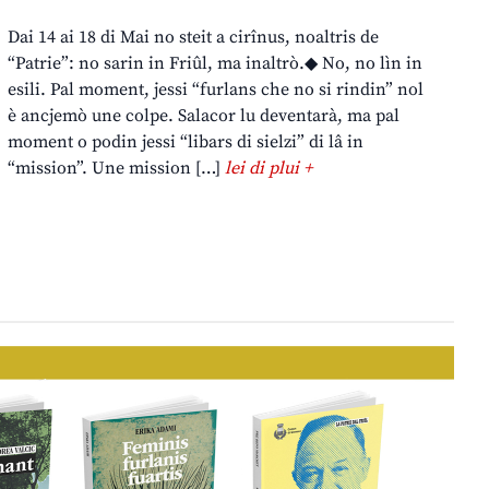
Dai 14 ai 18 di Mai no steit a cirînus, noaltris de
“Patrie”: no sarin in Friûl, ma inaltrò.◆ No, no lìn in
esili. Pal moment, jessi “furlans che no si rindin” nol
è ancjemò une colpe. Salacor lu deventarà, ma pal
moment o podin jessi “libars di sielzi” di lâ in
“mission”. Une mission […]
lei di plui +