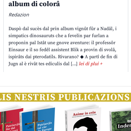
album di colorâ
Redazion
Daspò dal sucès dal prin album vignût fûr a Nadâl, i
simpatics dinosauruts che a fevelin par furlan a
proponin pal Istât une gnove aventure: il professôr
Einsaur e il so fedêl assistent Blik a provin di svolâ,
ispirâts dai pterodatils. Rivarano? ◆ A partî de fin di
Jugn al è rivât tes ediculis dal […]
lei di plui +