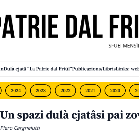
SFUEI MENSÎL 
in
Dulà cjatâ “La Patrie dal Friûl”
Publicazions/Libris
Links: web
2024
2023
2022
2021
2020
2
Un spazi dulà cjatâsi pai zo
Piero Cargnelutti