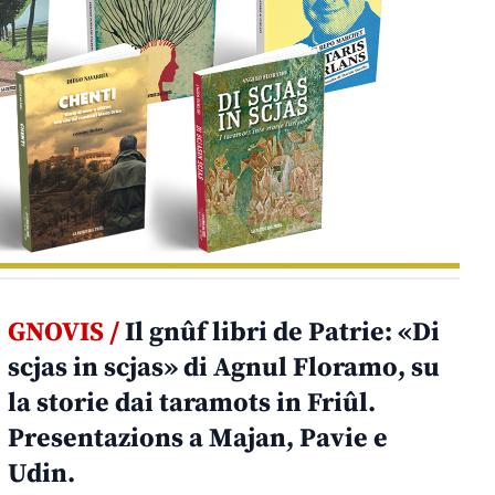
GNOVIS /
Il gnûf libri de Patrie: «Di
scjas in scjas» di Agnul Floramo, su
la storie dai taramots in Friûl.
Presentazions a Majan, Pavie e
Udin.