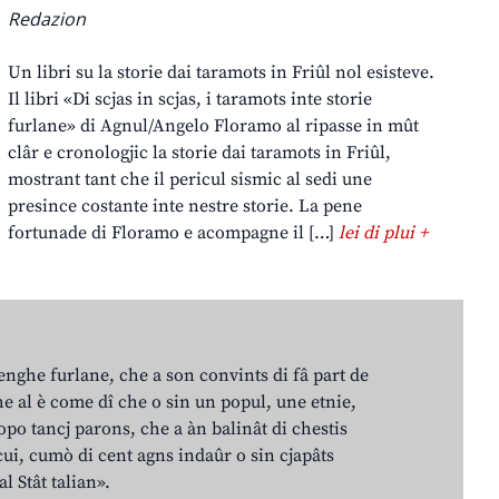
Redazion
Un libri su la storie dai taramots in Friûl nol esisteve.
Il libri «Di scjas in scjas, i taramots inte storie
furlane» di Agnul/Angelo Floramo al ripasse in mût
clâr e cronologjic la storie dai taramots in Friûl,
mostrant tant che il pericul sismic al sedi une
presince costante inte nestre storie. La pene
fortunade di Floramo e acompagne il […]
lei di plui +
lenghe furlane, che a son convints di fâ part de
e al è come dî che o sin un popul, une etnie,
po tancj parons, che a àn balinât di chestis
cui, cumò di cent agns indaûr o sin cjapâts
al Stât talian».