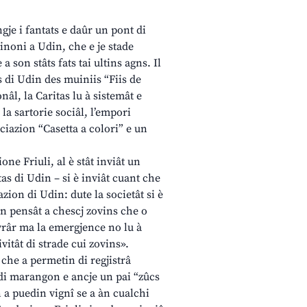
gje i fantats e daûr un pont di
arinoni a Udin, che e je stade
 son stâts fats tai ultins agns. Il
s di Udin des muiniis “Fiis de
nâl, la Caritas lu à sistemât e
la sartorie sociâl, l’empori
ociazion “Casetta a colori” e un
ne Friuli, al è stât inviât un
as di Udin – si è inviât cuant che
zion di Udin: dute la societât si è
n pensât a chescj zovins che o
Fevrâr ma la emergjence no lu à
vitât di strade cui zovins».
 che a permetin di regjistrâ
 di marangon e ancje un pai “zûcs
n a puedin vignî se a àn cualchi