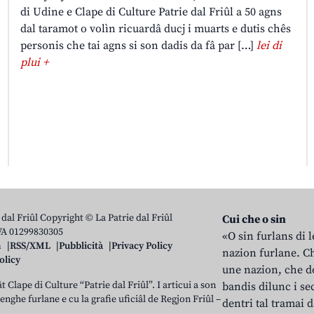
di Udine e Clape di Culture Patrie dal Friûl a 50 agns
dal taramot o volìn ricuardâ ducj i muarts e dutis chês
personis che tai agns si son dadis da fâ par […]
lei di
plui +
 dal Friûl Copyright © La Patrie dal Friûl
Cui che o sin
IVA 01299830305
«O sin furlans di 
n
RSS/XML
Pubblicità
Privacy Policy
nazion furlane. Ch
olicy
une nazion, che do
t Clape di Culture “Patrie dal Friûl”. I articui a son
bandis dilunc i se
 lenghe furlane e cu la grafie uficiâl de Regjon Friûl –
dentri tal tramai d