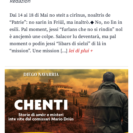
Redazion
Dai 14 ai 18 di Mai no steit a cirînus, noaltris de
“Patrie”: no sarin in Friûl, ma inaltrò.◆ No, no lìn in
esili. Pal moment, jessi “furlans che no si rindin” nol
è ancjemò une colpe. Salacor lu deventarà, ma pal
moment o podin jessi “libars di sielzi” di lâ in
“mission”. Une mission […]
lei di plui +