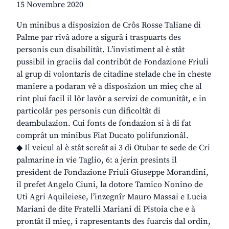
15 Novembre 2020
Un minibus a disposizion de Crôs Rosse Taliane di
Palme par rivâ adore a sigurâ i traspuarts des
personis cun disabilitât. L’invistiment al è stât
pussibil in graciis dal contribût de Fondazione Friuli
al grup di volontaris de citadine stelade che in cheste
maniere a podaran vê a disposizion un mieç che al
rint plui facil il lôr lavôr a servizi de comunitât, e in
particolâr pes personis cun dificoltât di
deambulazion. Cui fonts de fondazion si à di fat
comprât un minibus Fiat Ducato polifunzionâl.
◆ Il veicul al è stât screât ai 3 di Otubar te sede de Cri
palmarine in vie Taglio, 6: a jerin presints il
president de Fondazione Friuli Giuseppe Morandini,
il prefet Angelo Ciuni, la dotore Tamico Nonino de
Uti Agri Aquileiese, l’inzegnîr Mauro Massai e Lucia
Mariani de dite Fratelli Mariani di Pistoia che e à
prontât il mieç, i rapresentants des fuarcis dal ordin,