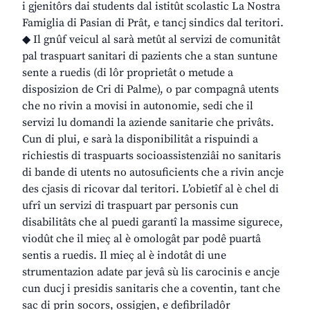
i gjenitôrs dai students dal istitût scolastic La Nostra
Famiglia di Pasian di Prât, e tancj sindics dal teritori.
◆ Il gnûf veicul al sarà metût al servizi de comunitât
pal traspuart sanitari di pazients che a stan suntune
sente a ruedis (di lôr proprietât o metude a
disposizion de Cri di Palme), o par compagnâ utents
che no rivin a movisi in autonomie, sedi che il
servizi lu domandi la aziende sanitarie che privâts.
Cun di plui, e sarà la disponibilitât a rispuindi a
richiestis di traspuarts socioassistenziâi no sanitaris
di bande di utents no autosuficients che a rivin ancje
des cjasis di ricovar dal teritori. L’obietîf al è chel di
ufrî un servizi di traspuart par personis cun
disabilitâts che al puedi garantî la massime sigurece,
viodût che il mieç al è omologât par podê puartâ
sentis a ruedis. Il mieç al è indotât di une
strumentazion adate par jevâ sù lis carocinis e ancje
cun ducj i presidis sanitaris che a coventin, tant che
sac di prin socors, ossigjen, e defibriladôr