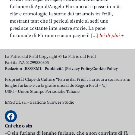
furlane» di Agnul/Angelo Floramo al ripasse in mût
clâr e cronologjic la storie dai taramots in Friûl,
mostrant tant che il pericul sismic al sedi une
presince costante inte nestre storie. La pene
fortunade di Floramo e acompagne il […]
lei di plui +
La Patrie dal Friûl Copyright © La Patrie dal Friûl
Partita IVA 01299830305
Redazion
RSS/XML
Pubblicità
Privacy Policy
Cookie Policy
Proprietât Clape di Culture “Patrie dal Friûl”. I articui a son scrits in
lenghe furlane e cu la grafie uficiâl de Regjon Friûl – V.J.
USPI – Union Stampe Periodiche Taliane
ENSOUL srl
-
Grafiche GTower Studio
Cui che o sin
«O sin furlans di lenghe furlane, che a son convints di fâ