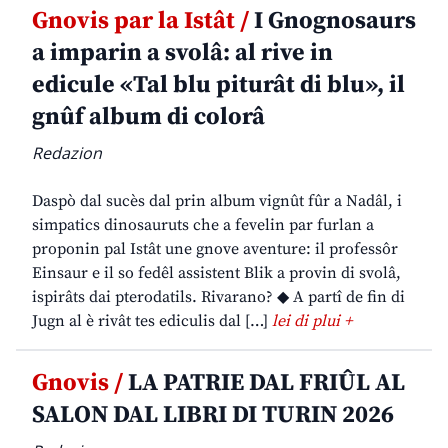
Gnovis par la Istât /
I Gnognosaurs
a imparin a svolâ: al rive in
edicule «Tal blu piturât di blu», il
gnûf album di colorâ
Redazion
Daspò dal sucès dal prin album vignût fûr a Nadâl, i
simpatics dinosauruts che a fevelin par furlan a
proponin pal Istât une gnove aventure: il professôr
Einsaur e il so fedêl assistent Blik a provin di svolâ,
ispirâts dai pterodatils. Rivarano? ◆ A partî de fin di
Jugn al è rivât tes ediculis dal […]
lei di plui +
Gnovis /
LA PATRIE DAL FRIÛL AL
SALON DAL LIBRI DI TURIN 2026