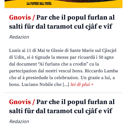
Gnovis /
Par che il popul furlan al
salti fûr dal taramot cul cjâf e vîf
Redazion
Lunis ai 11 di Mai te Glesie di Sante Marie sul Cjiscjel
di Udin, si è tignude la messe par ricuardâ i 50 agns
dal document “Ai furlans che a crodin” cu la
partecipazion dal nestri vescul bons. Riccardo Lamba
che al à presiedude la celebrazion. Un grazie a lui, a
bons. Luciano Nobile che […]
lei di plui +
Gnovis /
Par che il popul furlan al
salti fûr dal taramot cul cjâf e vîf
Redazion