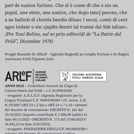
part de nazion furlane. Che al è come dî che o sin un
popul, une etnie, une nazion, che dopo tancj parons, che
a àn balinât di chestis bandis dilunc i secui, cumò di cent
agns indaûr o sin cjapâts dentri tal tramai dal Stât talian».
(Pre Toni Beline, sul so prin editoriâl de “La Patrie dal
Friûl”, Dicembar 1978)
Progjet finanziât de ARLeF - Agjenzie Regjonâl pe Lenghe Furlane e de Regjon
Autonome Friûl-Vignesie Julie
ANNO 2025
– Contributi ricevuti da Clape di
Culture Patrie dal Friûl – c.f. 01299830305
– erogante: A.R.L.E.F. (Agenzia Regionale per la
Lingua Friulana) C.F. 94094780304 • rif. norm. L.R.
N.29/2007 ART.23 c.2 bis e ART.24 c.7 e 10 • estremi
del decreto di concessione: DECRETO N. 261 del
25/10/2022 importo contributo € 3.500,00 (saldo) in
data 06/11/2025 • DECRETO N. 173 del 27/06/2025 €
34.842,23 in data 31/07/2025;
– erogante: FONDAZIONE FRIULI CF. 00158650309 •
estremi del decreto di concessione: Codice