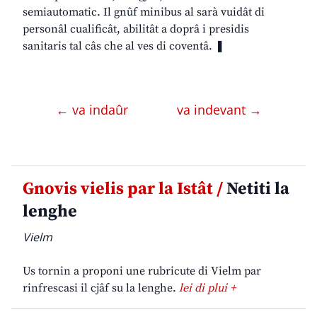
semiautomatic. Il gnûf minibus al sarà vuidât di
personâl cualificât, abilitât a doprâ i presidis
sanitaris tal câs che al ves di coventâ. ❚
← va indaûr
va indevant →
Gnovis vielis par la Istât /
Netiti la
lenghe
Vielm
Us tornin a proponi une rubricute di Vielm par
rinfrescasi il cjâf su la lenghe.
lei di plui +