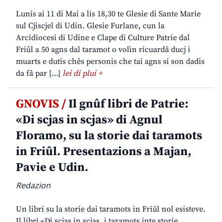
Lunis ai 11 di Mai a lis 18,30 te Glesie di Sante Marie
sul Cjiscjel di Udin. Glesie Furlane, cun la
Arcidiocesi di Udine e Clape di Culture Patrie dal
Friûl a 50 agns dal taramot o volìn ricuardâ ducj i
muarts e dutis chês personis che tai agns si son dadis
da fâ par […]
lei di plui +
GNOVIS /
Il gnûf libri de Patrie:
«Di scjas in scjas» di Agnul
Floramo, su la storie dai taramots
in Friûl. Presentazions a Majan,
Pavie e Udin.
Redazion
Un libri su la storie dai taramots in Friûl nol esisteve.
Il libri «Di scjas in scjas, i taramots inte storie