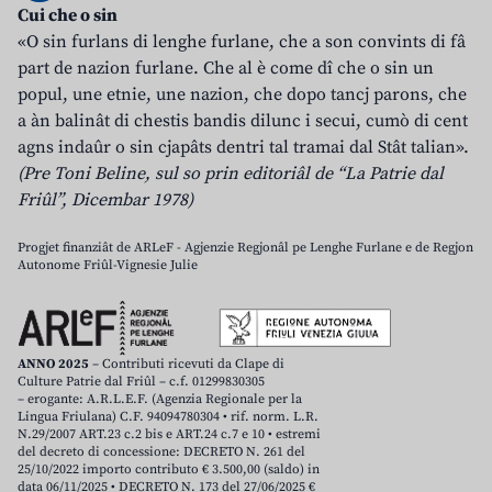
Cui che o sin
«O sin furlans di lenghe furlane, che a son convints di fâ
part de nazion furlane. Che al è come dî che o sin un
popul, une etnie, une nazion, che dopo tancj parons, che
a àn balinât di chestis bandis dilunc i secui, cumò di cent
agns indaûr o sin cjapâts dentri tal tramai dal Stât talian».
(Pre Toni Beline, sul so prin editoriâl de “La Patrie dal
Friûl”, Dicembar 1978)
Progjet finanziât de ARLeF - Agjenzie Regjonâl pe Lenghe Furlane e de Regjon
Autonome Friûl-Vignesie Julie
ANNO 2025
– Contributi ricevuti da Clape di
Culture Patrie dal Friûl – c.f. 01299830305
– erogante: A.R.L.E.F. (Agenzia Regionale per la
Lingua Friulana) C.F. 94094780304 • rif. norm. L.R.
N.29/2007 ART.23 c.2 bis e ART.24 c.7 e 10 • estremi
del decreto di concessione: DECRETO N. 261 del
25/10/2022 importo contributo € 3.500,00 (saldo) in
data 06/11/2025 • DECRETO N. 173 del 27/06/2025 €