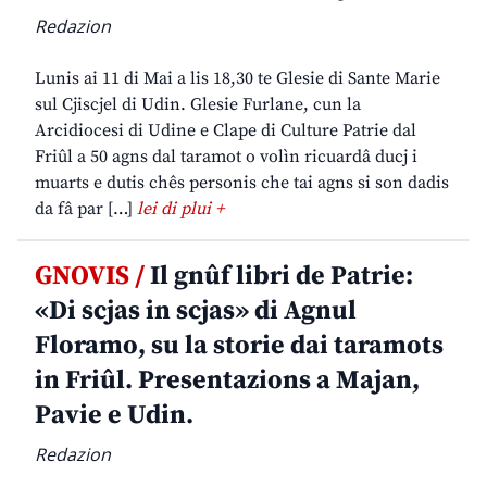
Redazion
Lunis ai 11 di Mai a lis 18,30 te Glesie di Sante Marie
sul Cjiscjel di Udin. Glesie Furlane, cun la
Arcidiocesi di Udine e Clape di Culture Patrie dal
Friûl a 50 agns dal taramot o volìn ricuardâ ducj i
muarts e dutis chês personis che tai agns si son dadis
da fâ par […]
lei di plui +
GNOVIS /
Il gnûf libri de Patrie:
«Di scjas in scjas» di Agnul
Floramo, su la storie dai taramots
in Friûl. Presentazions a Majan,
Pavie e Udin.
Redazion