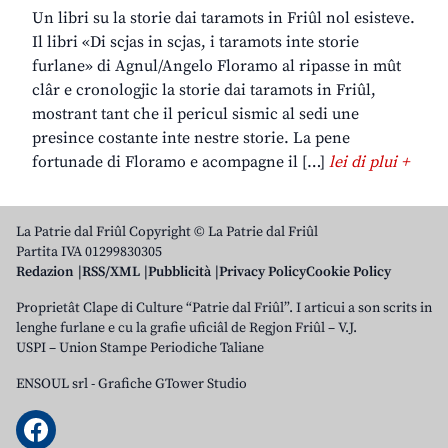
Un libri su la storie dai taramots in Friûl nol esisteve.
Il libri «Di scjas in scjas, i taramots inte storie
furlane» di Agnul/Angelo Floramo al ripasse in mût
clâr e cronologjic la storie dai taramots in Friûl,
mostrant tant che il pericul sismic al sedi une
presince costante inte nestre storie. La pene
fortunade di Floramo e acompagne il […]
lei di plui +
La Patrie dal Friûl Copyright © La Patrie dal Friûl
Partita IVA 01299830305
Redazion
RSS/XML
Pubblicità
Privacy Policy
Cookie Policy
Proprietât Clape di Culture “Patrie dal Friûl”. I articui a son scrits in
lenghe furlane e cu la grafie uficiâl de Regjon Friûl – V.J.
USPI – Union Stampe Periodiche Taliane
ENSOUL srl
-
Grafiche GTower Studio