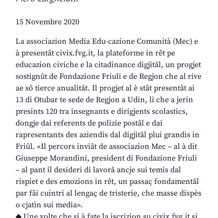
15 Novembre 2020
La associazion Media Edu-cazione Comunità (Mec) e
à presentât civix.fvg.it, la plateforme in rêt pe
educazion civiche e la citadinance digjitâl, un progjet
sostignût de Fondazione Friuli e de Regjon che al rive
ae sô tierce anualitât. Il progjet al è stât presentât ai
13 di Otubar te sede de Regjon a Udin, li che a jerin
presints 120 tra insegnants e dirigjents scolastics,
dongje dai referents de polizie postâl e dai
rapresentants des aziendis dal digjitâl plui grandis in
Friûl. «Il percors inviât de associazion Mec – al à dit
Giuseppe Morandini, president di Fondazione Friuli
– al pant il desideri di lavorâ ancje sui temis dal
rispiet e des emozions in rêt, un passaç fondamentâl
par fâi cuintri al lengaç de tristerie, che masse dispès
o cjatìn sui media».
◆ Une volte che si à fate la iscrizion su civix.fvg.it si