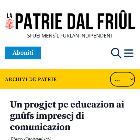
SFUEI MENSÎL FURLAN INDIPENDENT
Aboniti
ARCHIVI DE PATRIE
Un progjet pe educazion ai
gnûfs imprescj di
comunicazion
Piero Cargnelutti