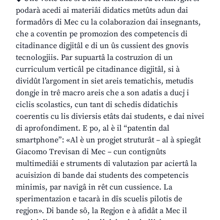
podarà acedi ai materiâi didatics metûts adun dai
formadôrs di Mec cu la colaborazion dai insegnants,
che a coventin pe promozion des competencis di
citadinance digjitâl e di un ûs cussient des gnovis
tecnologjiis. Par supuartâ la costruzion di un
curriculum verticâl pe citadinance digjitâl, si à
dividût l’argoment in siet areis tematichis, metudis
dongje in trê macro areis che a son adatis a ducj i
ciclis scolastics, cun tant di schedis didatichis
coerentis cu lis diviersis etâts dai students, e dai nivei
di aprofondiment. E po, al è il “patentin dal
smartphone”: «Al è un progjet struturât – al à spiegât
Giacomo Trevisan di Mec – cun contignûts
multimediâi e struments di valutazion par aciertâ la
acuisizion di bande dai students des competencis
minimis, par navigâ in rêt cun cussience. La
sperimentazion e tacarà in dîs scuelis pilotis de
regjon». Di bande sô, la Regjon e à afidât a Mec il