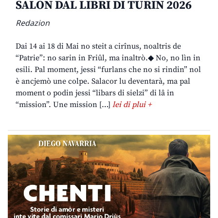
SALON DAL LIBRI DI TURIN 2026
Redazion
Dai 14 ai 18 di Mai no steit a cirînus, noaltris de
“Patrie”: no sarin in Friûl, ma inaltrò.◆ No, no lìn in
esili. Pal moment, jessi “furlans che no si rindin” nol
è ancjemò une colpe. Salacor lu deventarà, ma pal
moment o podin jessi “libars di sielzi” di lâ in
“mission”. Une mission […]
lei di plui +