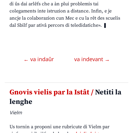
di ûs dai arlêfs che a àn plui problemis tai
colegaments inte istruzion a distance. Infin, e je
ancje la colaborazion cun Mec e cu la rêt des scuelis
dal Sbilf par ativâ percors di teledidatiche». ❚
← va indaûr
va indevant →
Gnovis vielis par la Istât /
Netiti la
lenghe
Vielm
Us tornin a proponi une rubricute di Vielm par