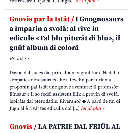
rinfrescasi il cjâf su la lenghe.
lei di plui +
Gnovis par la Istât /
I Gnognosaurs
a imparin a svolâ: al rive in
edicule «Tal blu piturât di blu», il
gnûf album di colorâ
Redazion
Daspò dal sucès dal prin album vignût fûr a Nadâl, i
simpatics dinosauruts che a fevelin par furlan a
proponin pal Istât une gnove aventure: il professôr
Einsaur e il so fedêl assistent Blik a provin di svolâ,
ispirâts dai pterodatils. Rivarano? ◆ A partî de fin di
Jugn al è rivât tes ediculis dal […]
lei di plui +
Gnovis /
LA PATRIE DAL FRIÛL AL