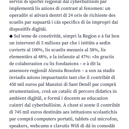
servizi di sportel regjonâl dal cyberbullisim par
implementâ lis azions di contrast al fenomen: un
operadôr si ativarà dentri di 24 oris de richieste des
scuelis par supuartâ i câs specifics di ûs impropri dai
dispositîfs digjitâi.
◆ Sul teme de conetivitât, simpri la Regjon e à fat bon
un intervent di 5 milions par che i istitûts a sedin
cuvierts al 100%, lis scuelis mezanis al 58%, lis
elementârs al 48%, e la infanzie al 47%: «In graciis
de colaborazion cu lis fondazions – e à dit la
assessore regjonâl Alessia Rosolen – a son za stadis
inviadis azions impuartantis tant che il contribût di
450 mil euros pal Manzini di Sant Denêl par comprâ
strumentazion, creâ un catalic di percors didatics in
ambient digjitâl, e formâ i docents ae educazion
cuintri dal cyberbullisim. A chest si zonte il contribût
di 745 mil euros destinâts aes istituzions scolastichis
par comprâ computers portatii, tablets cul microfon,
speakers, webcams e clavutis Wifi di dâ in comodât