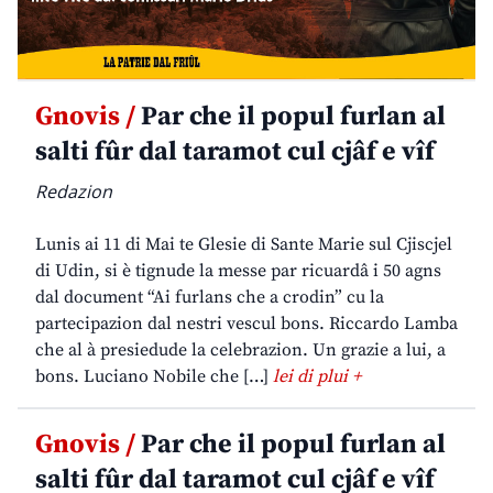
Gnovis /
Par che il popul furlan al
salti fûr dal taramot cul cjâf e vîf
Redazion
Lunis ai 11 di Mai te Glesie di Sante Marie sul Cjiscjel
di Udin, si è tignude la messe par ricuardâ i 50 agns
dal document “Ai furlans che a crodin” cu la
partecipazion dal nestri vescul bons. Riccardo Lamba
che al à presiedude la celebrazion. Un grazie a lui, a
bons. Luciano Nobile che […]
lei di plui +
Gnovis /
Par che il popul furlan al
salti fûr dal taramot cul cjâf e vîf