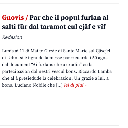
Gnovis /
Par che il popul furlan al
salti fûr dal taramot cul cjâf e vîf
Redazion
Lunis ai 11 di Mai te Glesie di Sante Marie sul Cjiscjel
di Udin, si è tignude la messe par ricuardâ i 50 agns
dal document “Ai furlans che a crodin” cu la
partecipazion dal nestri vescul bons. Riccardo Lamba
che al à presiedude la celebrazion. Un grazie a lui, a
bons. Luciano Nobile che […]
lei di plui +