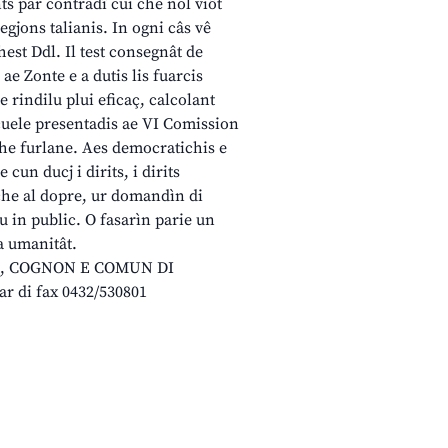
ts par contradî cui che nol viôt
egjons talianis. In ogni câs vê
hest Ddl. Il test consegnât de
ae Zonte e a dutis lis fuarcis
 e rindilu plui eficaç, calcolant
 scuele presentadis ae VI Comission
nghe furlane. Aes democratichis e
 cun ducj i dirits, i dirits
che al dopre, ur domandìn di
lu in public. O fasarìn parie un
la umanitât.
 NON, COGNON E COMUN DI
r di fax 0432/530801