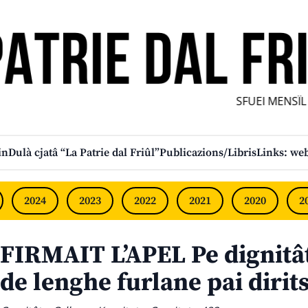
SFUEI MENSÎL F
in
Dulà cjatâ “La Patrie dal Friûl”
Publicazions/Libris
Links: web
2024
2023
2022
2021
2020
2
FIRMAIT L’APEL Pe dignitât
de lenghe furlane pai dirits