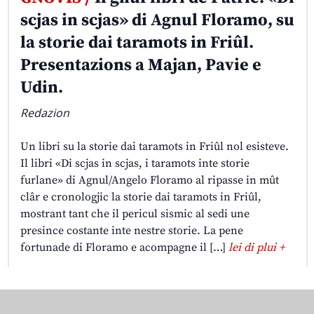
scjas in scjas» di Agnul Floramo, su
la storie dai taramots in Friûl.
Presentazions a Majan, Pavie e
Udin.
Redazion
Un libri su la storie dai taramots in Friûl nol esisteve.
Il libri «Di scjas in scjas, i taramots inte storie
furlane» di Agnul/Angelo Floramo al ripasse in mût
clâr e cronologjic la storie dai taramots in Friûl,
mostrant tant che il pericul sismic al sedi une
presince costante inte nestre storie. La pene
fortunade di Floramo e acompagne il […]
lei di plui +