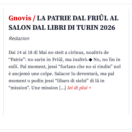
Gnovis /
LA PATRIE DAL FRIÛL AL
SALON DAL LIBRI DI TURIN 2026
Redazion
Dai 14 ai 18 di Mai no steit a cirînus, noaltris de
“Patrie”: no sarin in Friûl, ma inaltrò.◆ No, no lìn in
esili. Pal moment, jessi “furlans che no si rindin” nol
è ancjemò une colpe. Salacor lu deventarà, ma pal
moment o podin jessi “libars di sielzi” di lâ in
“mission”. Une mission […]
lei di plui +