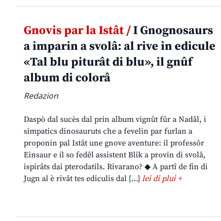
Gnovis par la Istât /
I Gnognosaurs
a imparin a svolâ: al rive in edicule
«Tal blu piturât di blu», il gnûf
album di colorâ
Redazion
Daspò dal sucès dal prin album vignût fûr a Nadâl, i
simpatics dinosauruts che a fevelin par furlan a
proponin pal Istât une gnove aventure: il professôr
Einsaur e il so fedêl assistent Blik a provin di svolâ,
ispirâts dai pterodatils. Rivarano? ◆ A partî de fin di
Jugn al è rivât tes ediculis dal […]
lei di plui +