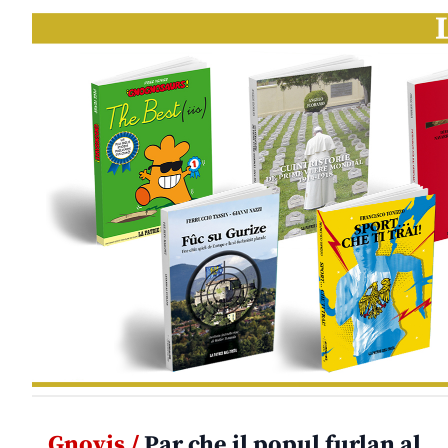
Gnovis /
Par che il popul furlan al