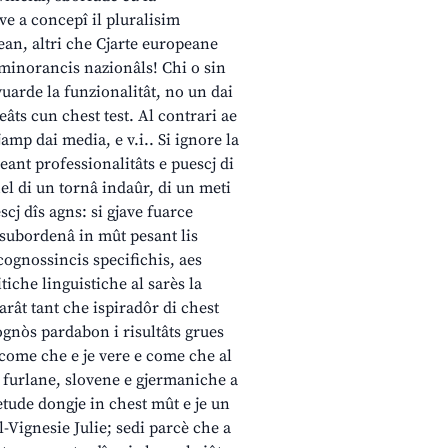
ive a concepî il pluralisim
pean, altri che Cjarte europeane
minorancis nazionâls! Chi o sin
ivuarde la funzionalitât, no un dai
âts cun chest test. Al contrari ae
jamp dai media, e v.i.. Si ignore la
eant professionalitâts e puescj di
hel di un tornâ indaûr, di un meti
scj dîs agns: si gjave fuarce
l subordenâ in mût pesant lis
 cognossincis specifichis, aes
tiche linguistiche al sarès la
arât tant che ispiradôr di chest
ognòs pardabon i risultâts grues
, come che e je vere e come che al
s furlane, slovene e gjermaniche a
etude dongje in chest mût e je un
ûl-Vignesie Julie; sedi parcè che a