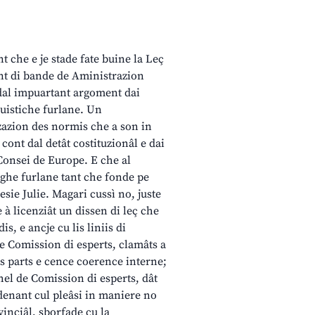
t che e je stade fate buine la Leç
ent di bande de Aministrazion
t dal impuartant argoment dai
nguistiche furlane. Un
zazion des normis che a son in
t cont dal detât costituzionâl e dai
onsei de Europe. E che al
nghe furlane tant che fonde pe
sie Julie. Magari cussì no, juste
e à licenziât un dissen di leç che
s, e ancje cu lis liniis di
e Comission di esperts, clamâts a
sôs parts e cence coerence interne;
chel de Comission di esperts, dât
ndenant cul pleâsi in maniere no
inciâl, sborfade cu la