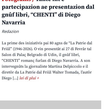
partecipazion ae presentazion dal
gnûf libri, “CHENTI” di Diego
Navarria
Redazion
La prime des iniziativis pai 80 agns de “La Patrie dal
Friûl” (1946-2026). O vin presentât ai 27 di Fevrâr tal
Salon di Palaç Belgrado di Udin, il gnûf libri,
“CHENTI” romanç furlan di Diego Navarria. A son
intervegnûts la gjornaliste Martina Delpiccolo e il
diretôr da La Patrie dal Friûl Walter Tomada, l’autôr
Diego […]
lei di plui +