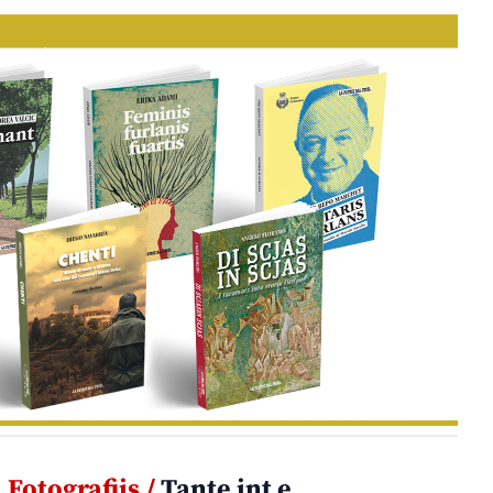
Fotografiis /
Tante int e