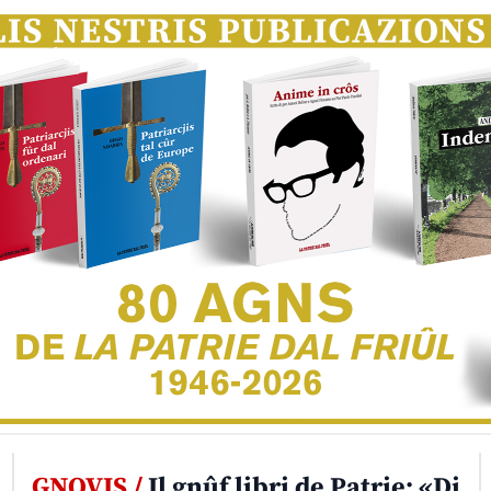
GNOVIS /
Il gnûf libri de Patrie: «Di