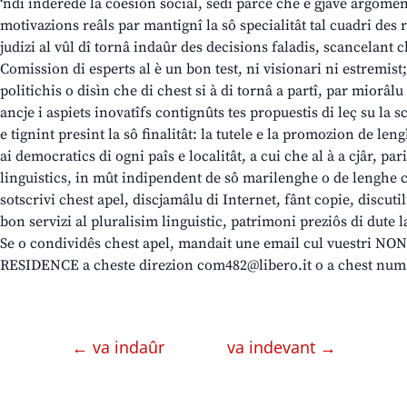
‘ndi inderede la coesion sociâl, sedi parcè che e gjave argomen
motivazions reâls par mantignî la sô specialitât tal cuadri des r
judizi al vûl dî tornâ indaûr des decisions faladis, scancelant c
Comission di esperts al è un bon test, ni visionari ni estremist; 
politichis o disìn che di chest si à di tornâ a partî, par miorâlu
ancje i aspiets inovatîfs contignûts tes propuestis di leç su la
e tignint presint la sô finalitât: la tutele e la promozion de le
ai democratics di ogni paîs e localitât, a cui che al à a cjâr, parie
linguistics, in mût indipendent de sô marilenghe o de lenghe 
sotscrivi chest apel, discjamâlu di Internet, fânt copie, discuti
bon servizi al pluralisim linguistic, patrimoni preziôs di dute 
Se o condividês chest apel, mandait une email cul vuestri
RESIDENCE a cheste direzion com482@libero.it o a chest numa
← va indaûr
va indevant →