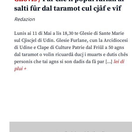
salti fûr dal taramot cul cjâf e vîf
Redazion
Lunis ai 11 di Mai a lis 18,30 te Glesie di Sante Marie
sul Cjiscjel di Udin. Glesie Furlane, cun la Arcidiocesi
di Udine e Clape di Culture Patrie dal Friûl a 50 agns
dal taramot o volìn ricuardâ ducj i muarts e dutis chês
personis che tai agns si son dadis da fâ par […]
lei di
plui +