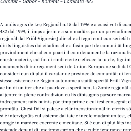
Comitât – Odbor – Komitat – Comitato 482
A undis agns de Leç Regjonâl n.15 dal 1996 e a cuasi vot di cuan
482 dal 1999, i timps a jerin e a son madûrs par un proviodim
regjonâl dal Friûl-Vignesie Julie che al tegni cont cun serietâ
dirits linguistics dai citadins che a fasin part de comunitât li
proviodiment che al compuarti il coordenament e la razionali
cheste materie, cul fin di rindi cierte e eficace la tutele, tignin
documents di indreçament sedi de Union Europeane sedi dal C
consideri cun di plui il caratar de presince de comunitât di le
stesse esistence de Regjon autonome a statût speciâl Friûl-Vigne
ae fin di un iter che al puartave a sperâ ben, la Zonte regjonâl 
al jentre in plene contradizion cu lis dibisugnis parsore marcadi
indreçament fatis buinis pôc timp prime e cul test consegnât d
prontâlu. Chest Ddl si palese a clâr incostituzionâl in ciertis 
si è intervignûts cul sisteme dal taie e incole mudant un test, 
dongje in maniere coerente e meditade. Si è cun di plui lâts i
spietade denant di une impostazion che e cubie ignorance prov