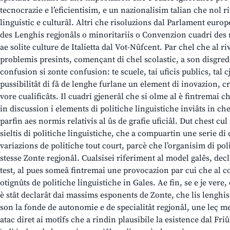
tecnocrazie e l’eficientisim, e un nazionalisim talian che nol r
linguistic e culturâl. Altri che risoluzions dal Parlament euro
des Lenghis regjonâls o minoritariis o Convenzion cuadri des 
ae solite culture de Italietta dal Vot-Nûfcent. Par chel che al r
problemis presints, començant di chel scolastic, a son disgrede
confusion si zonte confusion: te scuele, tai uficis publics, tal c
pussibilitât di fâ de lenghe furlane un element di inovazion, cr
vore cualificâts. Il cuadri gjenerâl che si olme al è fintremai c
in discussion i elements di politiche linguistiche inviâts in che
parfin aes normis relativis al ûs de grafie uficiâl. Dut chest cu
sieltis di politiche linguistiche, che a compuartin une serie di
variazions de politiche tout court, parcè che l’organisim di poli
stesse Zonte regjonâl. Cualsisei riferiment al model galês, decl
test, al pues someâ fintremai une provocazion par cui che al c
otignûts de politiche linguistiche in Gales. Ae fin, se e je vere
è stât declarât dai massims esponents de Zonte, che lis lenghi
son la fonde de autonomie e de specialitât regjonâl, une leç m
atac diret ai motîfs che a rindin plausibile la esistence dal Fri